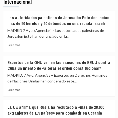
Internacional
señala
prevaricación
que
si
al
rechazan
Gobierno
acoger
Las autoridades palestinas de Jerusalén Este denuncian
le
a
más de 50 heridos y 60 detenidos en una redada israelí
«consta»
menores
MADRID 7 Ago. (Agencias) – Las autoridades palestinas de
el
migrantes
Jerusalén Este han denunciado en la...
llamamiento
de
por
Ceuta
Leer
Leer más
redes
más
a
sobre
una
Las
nueva
Expertos de la ONU ven en las sanciones de EEUU contra
autoridades
entrada
Cuba un intento de «alterar el orden constitucional»
palestinas
masiva
de
MADRID, 7 Ago. Agencias – Expertos en Derechos Humanos
el
Jerusalén
de Naciones Unidas han condenado este...
15
Este
de
Leer
denuncian
Leer más
agosto
más
más
sobre
de
Expertos
50
La UE afirma que Rusia ha reclutado a «más de 28.000
de
heridos
extranjeros de 135 países» para combatir en Ucrania
la
y