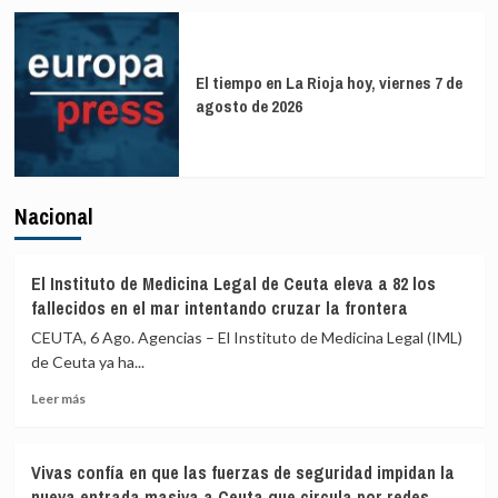
El tiempo en La Rioja hoy, viernes 7 de
agosto de 2026
Nacional
El Instituto de Medicina Legal de Ceuta eleva a 82 los
fallecidos en el mar intentando cruzar la frontera
CEUTA, 6 Ago. Agencias – El Instituto de Medicina Legal (IML)
de Ceuta ya ha...
Leer
Leer más
más
sobre
El
Vivas confía en que las fuerzas de seguridad impidan la
Instituto
nueva entrada masiva a Ceuta que circula por redes