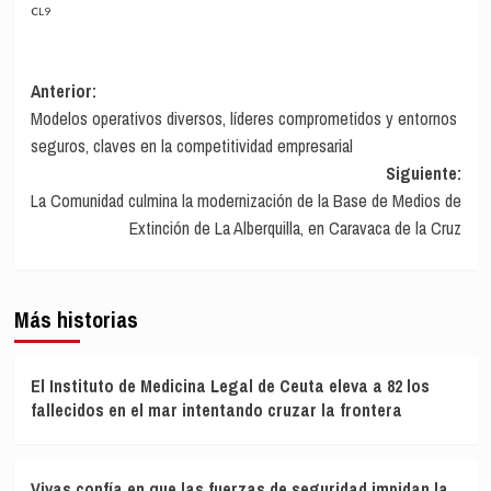
CL9
Navegación
Anterior:
Modelos operativos diversos, líderes comprometidos y entornos
de
seguros, claves en la competitividad empresarial
entradas
Siguiente:
La Comunidad culmina la modernización de la Base de Medios de
Extinción de La Alberquilla, en Caravaca de la Cruz
Más historias
El Instituto de Medicina Legal de Ceuta eleva a 82 los
fallecidos en el mar intentando cruzar la frontera
Vivas confía en que las fuerzas de seguridad impidan la