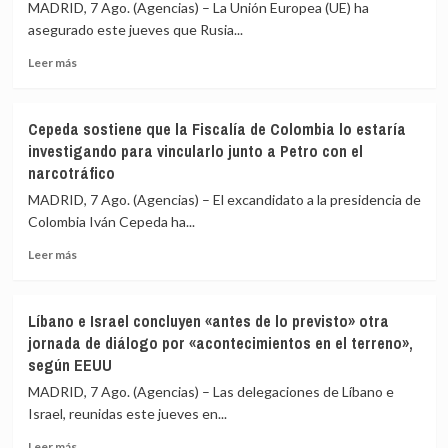
ONU
60
MADRID, 7 Ago. (Agencias) – La Unión Europea (UE) ha
ven
detenidos
asegurado este jueves que Rusia...
en
en
Leer
las
una
Leer más
más
sanciones
redada
sobre
de
israelí
La
EEUU
Cepeda sostiene que la Fiscalía de Colombia lo estaría
UE
contra
investigando para vincularlo junto a Petro con el
afirma
Cuba
narcotráfico
que
un
Rusia
intento
MADRID, 7 Ago. (Agencias) – El excandidato a la presidencia de
ha
de
Colombia Iván Cepeda ha...
reclutado
«alterar
a
el
Leer
Leer más
«más
orden
más
de
constitucional»
sobre
28.000
Cepeda
Líbano e Israel concluyen «antes de lo previsto» otra
extranjeros
sostiene
jornada de diálogo por «acontecimientos en el terreno»,
de
que
según EEUU
135
la
países»
Fiscalía
MADRID, 7 Ago. (Agencias) – Las delegaciones de Líbano e
para
de
Israel, reunidas este jueves en...
combatir
Colombia
en
lo
Leer
Leer más