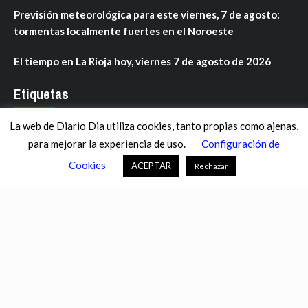
Previsión meteorológica para este viernes, 7 de agosto:
tormentas localmente fuertes en el Noroeste
El tiempo en La Rioja hoy, viernes 7 de agosto de 2026
Etiquetas
La web de Diario Dia utiliza cookies, tanto propias como ajenas,
ANDALUCÍA
ARAGÓN
ASTURIAS
C. VALENCIANA
para mejorar la experiencia de uso.
Configuración de
CASTILLA-LA MANCHA
CASTILLA Y LEÓN
CATALUNYA
Cookies
ACEPTAR
Rechazar
CHANCE
CIENCIA
CULTURA
DEFENSA
DEPORTES
DESCONECTA
DESTACADOS
ECONOMÍA FINANZAS
EDUCACIÓN
ESPAÑA
ESTADOS UNIDOS
EUROPA
EXTREMADURA
FÚTBOL
GALICIA
GENTE
GOBIERNO
IGUALDAD
INFOSALUS.COM