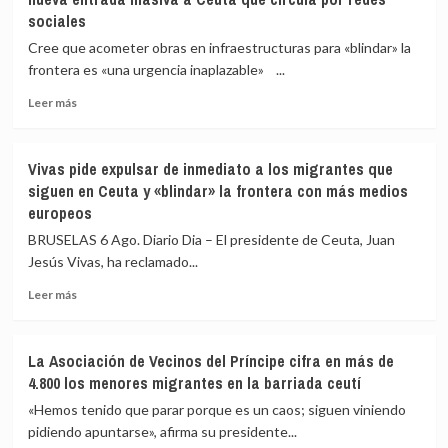
de
sociales
Medicina
Legal
Cree que acometer obras en infraestructuras para «blindar» la
de
frontera es «una urgencia inaplazable» ...
Ceuta
eleva
Leer
Leer más
a
más
82
sobre
los
Vivas
Vivas pide expulsar de inmediato a los migrantes que
fallecidos
confía
siguen en Ceuta y «blindar» la frontera con más medios
en
en
europeos
el
que
mar
las
BRUSELAS 6 Ago. Diario Dia – El presidente de Ceuta, Juan
intentando
fuerzas
Jesús Vivas, ha reclamado...
cruzar
de
la
seguridad
Leer
Leer más
frontera
impidan
más
la
sobre
nueva
Vivas
La Asociación de Vecinos del Príncipe cifra en más de
entrada
pide
4.800 los menores migrantes en la barriada ceutí
masiva
expulsar
a
de
«Hemos tenido que parar porque es un caos; siguen viniendo
Ceuta
inmediato
pidiendo apuntarse», afirma su presidente...
que
a