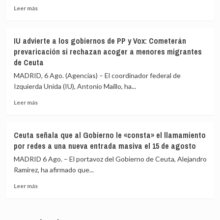
circula
Leer
los
Leer más
por
más
migrantes
redes
sobre
que
sociales
La
siguen
IU advierte a los gobiernos de PP y Vox: Cometerán
Asociación
en
prevaricación si rechazan acoger a menores migrantes
de
Ceuta
de Ceuta
Vecinos
y
del
«blindar»
MADRID, 6 Ago. (Agencias) – El coordinador federal de
Príncipe
la
Izquierda Unida (IU), Antonio Maíllo, ha...
cifra
frontera
en
con
Leer
Leer más
más
más
más
de
medios
sobre
4.800
europeos
IU
Ceuta señala que al Gobierno le «consta» el llamamiento
los
advierte
por redes a una nueva entrada masiva el 15 de agosto
menores
a
migrantes
los
MADRID 6 Ago. – El portavoz del Gobierno de Ceuta, Alejandro
en
gobiernos
Ramírez, ha afirmado que...
la
de
barriada
Leer
PP
Leer más
ceutí
más
y
sobre
Vox:
Ceuta
Cometerán