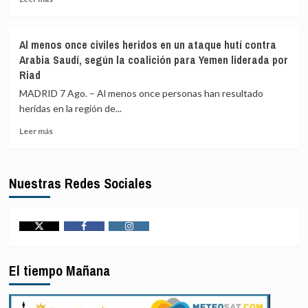
Ucrania
estaría
más
investigando
sobre
para
Líbano
Al menos once civiles heridos en un ataque hutí contra
vincularlo
e
Arabia Saudí, según la coalición para Yemen liderada por
junto
Israel
Riad
a
concluyen
Petro
«antes
MADRID 7 Ago. – Al menos once personas han resultado
con
de
heridas en la región de...
el
lo
narcotráfico
previsto»
Leer
Leer más
otra
más
jornada
sobre
de
Al
Nuestras Redes Sociales
diálogo
menos
por
once
«acontecimientos
civiles
en
heridos
el
en
Twitter
Facebook
Instagram
terreno»,
un
según
ataque
El tiempo Mañana
EEUU
hutí
contra
Arabia