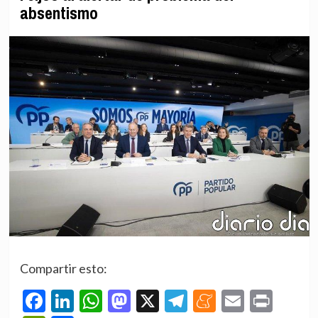
absentismo
Compartir esto:
Facebook
LinkedIn
WhatsApp
Mastodon
X
Telegram
Meneame
Email
Prin