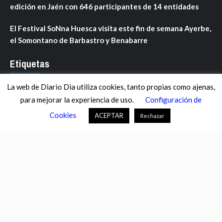
edición en Jaén con 646 participantes de 14 entidades
El Festival SoNna Huesca visita este fin de semana Ayerbe,
el Somontano de Barbastro y Benabarre
Etiquetas
La web de Diario Dia utiliza cookies, tanto propias como ajenas,
ANDALUCÍA
ARAGÓN
ASTURIAS
C. VALENCIANA
para mejorar la experiencia de uso.
Configuración de
CASTILLA-LA MANCHA
CASTILLA Y LEÓN
CATALUNYA
Cookies
ACEPTAR
Rechazar
CHANCE
CIENCIA
CULTURA
DEFENSA
DEPORTES
DESCONECTA
DESTACADOS
ECONOMÍA FINANZAS
EDUCACIÓN
ESPAÑA
ESTADOS UNIDOS
EUROPA
EXTREMADURA
FÚTBOL
GALICIA
GENTE
GOBIERNO
IGUALDAD
INFOSALUS.COM