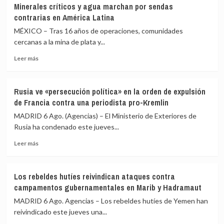
una
las
Minerales críticos y agua marchan por sendas
alternativa
explicaciones
contrarias en América Latina
política
del
MÉXICO – Tras 16 años de operaciones, comunidades
tras
ático
la
cercanas a la mina de plata y...
«están
crisis
sobradamente
Leer
Leer más
de
dadas»
más
Ceuta
y
sobre
critica
Minerales
que
Rusia ve «persecución política» en la orden de expulsión
críticos
se
de Francia contra una periodista pro-Kremlin
y
«saque
agua
MADRID 6 Ago. (Agencias) – El Ministerio de Exteriores de
de
marchan
Rusia ha condenado este jueves...
contexto»
por
Leer
sendas
Leer más
más
contrarias
sobre
en
Rusia
América
Los rebeldes hutíes reivindican ataques contra
ve
Latina
campamentos gubernamentales en Marib y Hadramaut
«persecución
política»
MADRID 6 Ago. Agencias – Los rebeldes hutíes de Yemen han
en
reivindicado este jueves una...
la