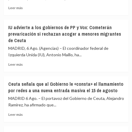
a
Leer
los
Leer más
más
migrantes
sobre
que
La
siguen
IU advierte a los gobiernos de PP y Vox: Cometerán
Asociación
en
prevaricación si rechazan acoger a menores migrantes
de
Ceuta
de Ceuta
Vecinos
y
del
«blindar»
MADRID, 6 Ago. (Agencias) – El coordinador federal de
Príncipe
la
Izquierda Unida (IU), Antonio Maíllo, ha...
cifra
frontera
en
con
Leer
Leer más
más
más
más
de
medios
sobre
4.800
europeos
IU
Ceuta señala que al Gobierno le «consta» el llamamiento
los
advierte
por redes a una nueva entrada masiva el 15 de agosto
menores
a
migrantes
los
MADRID 6 Ago. – El portavoz del Gobierno de Ceuta, Alejandro
en
gobiernos
Ramírez, ha afirmado que...
la
de
barriada
Leer
PP
Leer más
ceutí
más
y
sobre
Vox:
Ceuta
Cometerán