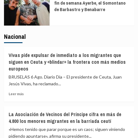
fin de semana Ayerbe, el Somontano
de Barbastro y Benabarre
Nacional
Vivas pide expulsar de inmediato a los migrantes que
siguen en Ceuta y «blindar» la frontera con más medios
europeos
BRUSELAS 6 Ago. Diario Dia – El presidente de Ceuta, Juan
Jesús Vivas, ha reclamado...
Leer
Leer más
más
sobre
Vivas
La Asociación de Vecinos del Príncipe cifra en más de
pide
4.800 los menores migrantes en la barriada ceutí
expulsar
de
«Hemos tenido que parar porque es un caos; siguen viniendo
inmediato
pidiendo apuntarse», afirma su presidente...