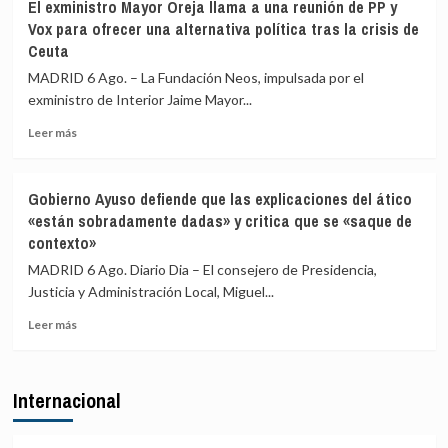
El exministro Mayor Oreja llama a una reunión de PP y
señala
prevaricación
Vox para ofrecer una alternativa política tras la crisis de
que
si
Ceuta
al
rechazan
Gobierno
acoger
MADRID 6 Ago. – La Fundación Neos, impulsada por el
le
a
exministro de Interior Jaime Mayor...
«consta»
menores
el
migrantes
Leer
Leer más
llamamiento
de
más
por
Ceuta
sobre
redes
El
Gobierno Ayuso defiende que las explicaciones del ático
a
exministro
«están sobradamente dadas» y critica que se «saque de
una
Mayor
contexto»
nueva
Oreja
entrada
llama
MADRID 6 Ago. Diario Dia – El consejero de Presidencia,
masiva
a
Justicia y Administración Local, Miguel...
el
una
15
reunión
Leer
Leer más
de
de
más
agosto
PP
sobre
y
Gobierno
Internacional
Vox
Ayuso
para
defiende
ofrecer
que