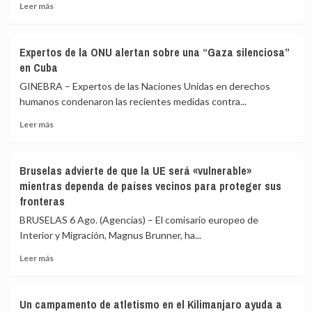
Leer
orden
Leer más
más
de
sobre
expulsión
Los
de
Expertos de la ONU alertan sobre una “Gaza silenciosa”
rebeldes
Francia
en Cuba
hutíes
contra
reivindican
una
GINEBRA – Expertos de las Naciones Unidas en derechos
ataques
periodista
humanos condenaron las recientes medidas contra...
contra
pro-
Leer
campamentos
Kremlin
Leer más
más
gubernamentales
sobre
en
Expertos
Marib
Bruselas advierte de que la UE será «vulnerable»
de
y
mientras dependa de países vecinos para proteger sus
la
Hadramaut
fronteras
ONU
alertan
BRUSELAS 6 Ago. (Agencias) – El comisario europeo de
sobre
Interior y Migración, Magnus Brunner, ha...
una
“Gaza
Leer
Leer más
silenciosa”
más
en
sobre
Cuba
Bruselas
Un campamento de atletismo en el Kilimanjaro ayuda a
advierte