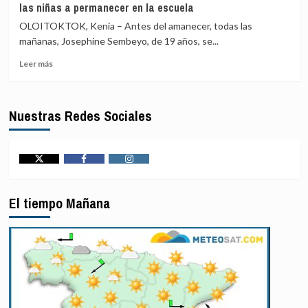
las niñas a permanecer en la escuela
de
que
OLOITOKTOK, Kenia – Antes del amanecer, todas las
la
mañanas, Josephine Sembeyo, de 19 años, se...
UE
Leer
será
Leer más
más
«vulnerable»
sobre
mientras
Un
dependa
Nuestras Redes Sociales
campamento
de
de
países
atletismo
vecinos
en
para
el
proteger
Twitter
Facebook
Instagram
Kilimanjaro
sus
ayuda
fronteras
El tiempo Mañana
a
las
niñas
a
permanecer
en
la
escuela