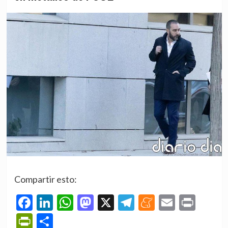
Compartir esto:
Facebook
LinkedIn
WhatsApp
Mastodon
X
Telegram
Meneame
Email
Prin
PrintFriendly
Compartir