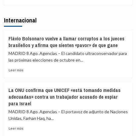
más
los
sobre
viajeros
El
procedentes
Internacional
excandidato
de
de
Italia
ERC
en
Flávio Bolsonaro vuelve a llamar corruptos a los jueces
Girona
brasileños y afirma que sienten «pavor» de que gane
expedientado
MADRID 8 Ago. Agencias – El candidato ultraconservador para
deja
las próximas elecciones de octubre en...
el
partido
Leer
Leer más
y
más
renuncia
sobre
a
Flávio
todos
La ONU confirma que UNICEF «está tomando medidas
Bolsonaro
sus
adecuadas» contra un trabajador acusado de espiar
vuelve
cargos
para Israel
a
llamar
MADRID 8 Ago. Agencias – El portavoz de adjunto de Naciones
corruptos
Unidas, Farhan Haq, ha...
a
los
Leer
Leer más
jueces
más