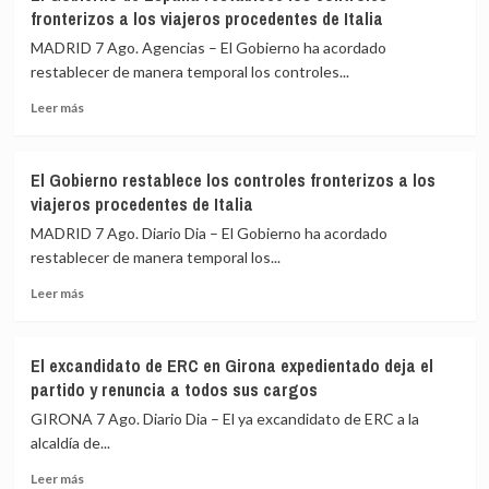
VI
Cumbre
Ceuta
fronterizos a los viajeros procedentes de Italia
y
de
De
Madrid
MADRID 7 Ago. Agencias – El Gobierno ha acordado
la
restablecer de manera temporal los controles...
Espriella
Leer
escenifican
Leer más
más
la
sobre
relación
El
de
El Gobierno restablece los controles fronterizos a los
Gobierno
«fraternidad»
viajeros procedentes de Italia
de
de
España
España
MADRID 7 Ago. Diario Dia – El Gobierno ha acordado
restablece
y
restablecer de manera temporal los...
los
Colombia
Leer
controles
Leer más
más
fronterizos
sobre
a
El
los
El excandidato de ERC en Girona expedientado deja el
Gobierno
viajeros
partido y renuncia a todos sus cargos
restablece
procedentes
los
de
GIRONA 7 Ago. Diario Dia – El ya excandidato de ERC a la
controles
Italia
alcaldía de...
fronterizos
Leer
a
Leer más