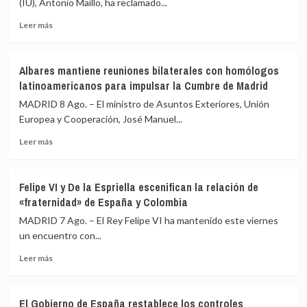
(IU), Antonio Maíllo, ha reclamado...
Leer
Leer más
más
sobre
IU
Albares mantiene reuniones bilaterales con homólogos
pide
latinoamericanos para impulsar la Cumbre de Madrid
a
Sánchez
MADRID 8 Ago. – El ministro de Asuntos Exteriores, Unión
transparencia
Europea y Cooperación, José Manuel...
y
Leer
reunir
Leer más
más
al
sobre
Consejo
Albares
de
Felipe VI y De la Espriella escenifican la relación de
mantiene
Seguridad
«fraternidad» de España y Colombia
reuniones
ante
bilaterales
los
MADRID 7 Ago. – El Rey Felipe VI ha mantenido este viernes
con
«agujeros
un encuentro con...
homólogos
negros»
Leer
latinoamericanos
de
Leer más
más
para
la
sobre
impulsar
crisis
Felipe
la
de
El Gobierno de España restablece los controles