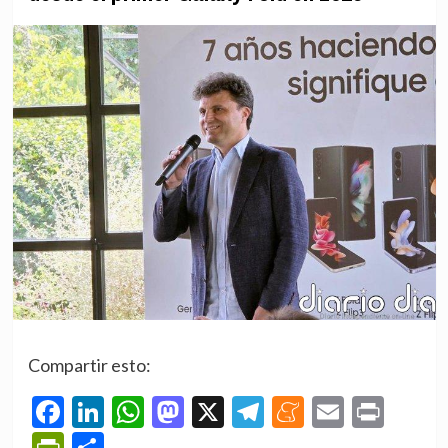
Compartir esto:
Facebook
LinkedIn
WhatsApp
Mastodon
X
Telegram
Meneame
Email
Prin
PrintFriendly
Compartir