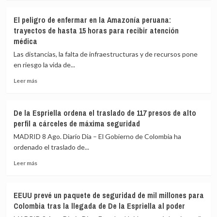
brasileños
sobre
y
La
El peligro de enfermar en la Amazonía peruana:
afirma
ONU
trayectos de hasta 15 horas para recibir atención
que
confirma
médica
sienten
que
«pavor»
UNICEF
Las distancias, la falta de infraestructuras y de recursos pone
de
«está
en riesgo la vida de...
que
tomando
gane
medidas
Leer
Leer más
adecuadas»
más
contra
sobre
un
El
De la Espriella ordena el traslado de 117 presos de alto
trabajador
peligro
perfil a cárceles de máxima seguridad
acusado
de
de
enfermar
MADRID 8 Ago. Diario Dia – El Gobierno de Colombia ha
espiar
en
ordenado el traslado de...
para
la
Israel
Leer
Amazonía
Leer más
más
peruana:
sobre
trayectos
De
de
EEUU prevé un paquete de seguridad de mil millones para
la
hasta
Colombia tras la llegada de De la Espriella al poder
Espriella
15
ordena