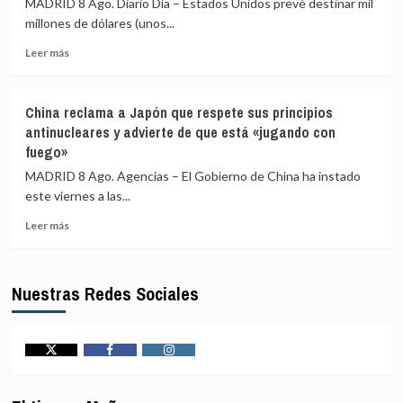
horas
MADRID 8 Ago. Diario Dia – Estados Unidos prevé destinar mil
el
para
millones de dólares (unos...
traslado
recibir
Leer
de
atención
Leer más
más
117
médica
sobre
presos
EEUU
de
China reclama a Japón que respete sus principios
prevé
alto
antinucleares y advierte de que está «jugando con
un
perfil
fuego»
paquete
a
de
cárceles
MADRID 8 Ago. Agencias – El Gobierno de China ha instado
seguridad
de
este viernes a las...
de
máxima
mil
seguridad
Leer
Leer más
millones
más
para
sobre
Colombia
China
Nuestras Redes Sociales
tras
reclama
la
a
llegada
Japón
de
que
De
respete
Twitter
Facebook
Instagram
la
sus
Espriella
principios