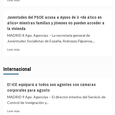
Leer más
desde
Italia
más
Italia
sobre
se
Marlaska
Juventudes del PSOE acusa a Ayuso de ir «de ático en
realizan
comunica
ático» mientras familias y jóvenes no pueden acceder a
«a
a
la vivienda
puerta
la
de
UE
MADRID 8 Ago. Agencias – La secretaria general de
avión»
el
Juventudes Socialistas de España, Aránzazu Figueroa,...
restablecimiento
de
Leer
Leer más
controles
más
fronterizos
sobre
en
Juventudes
Internacional
conexiones
del
aéreas
PSOE
y
acusa
marítimas
a
El ICE equipará a todos sus agentes con cámaras
con
Ayuso
corporales para agosto
Italia
de
MADRID 9 Ago. Agencias – El director interino del Servicio de
ir
Control de Inmigración y...
«de
ático
Leer
Leer más
en