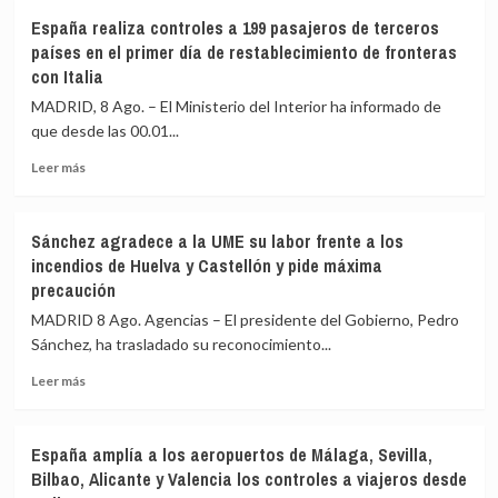
España realiza controles a 199 pasajeros de terceros
países en el primer día de restablecimiento de fronteras
con Italia
MADRID, 8 Ago. – El Ministerio del Interior ha informado de
que desde las 00.01...
Leer
Leer más
más
sobre
España
Sánchez agradece a la UME su labor frente a los
realiza
incendios de Huelva y Castellón y pide máxima
controles
precaución
a
199
MADRID 8 Ago. Agencias – El presidente del Gobierno, Pedro
pasajeros
Sánchez, ha trasladado su reconocimiento...
de
terceros
Leer
Leer más
países
más
en
sobre
el
Sánchez
España amplía a los aeropuertos de Málaga, Sevilla,
primer
agradece
Bilbao, Alicante y Valencia los controles a viajeros desde
día
a