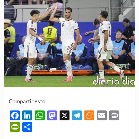
Compartir esto:
Facebook
LinkedIn
WhatsApp
Mastodon
X
Telegram
Meneame
Email
Prin
PrintFriendly
Compartir