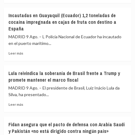
más
ático»
sobre
mientras
El
familias
Incautadas en Guayaquil (Ecuador) 1,2 toneladas de
ICE
y
cocaína impregnada en cajas de fruta con destino a
equipará
jóvenes
España
a
no
todos
MADRID 9 Ago. – L Policía Nacional de Ecuador ha incautado
pueden
sus
acceder
en el puerto marítimo...
agentes
a
con
Leer
Leer más
la
cámaras
más
vivienda
corporales
sobre
para
Incautadas
Lula reivindica la soberanía de Brasil frente a Trump y
agosto
en
promete mantener el marco fiscal
Guayaquil
(Ecuador)
MADRID 9 Ago. – El presidente de Brasil, Luiz Inácio Lula da
1,2
Silva, ha presentado...
toneladas
Leer
de
Leer más
más
cocaína
sobre
impregnada
Lula
en
Fidan asegura que el pacto de defensa con Arabia Saudí
reivindica
cajas
y Pakistán «no está dirigido contra ningún país»
la
de