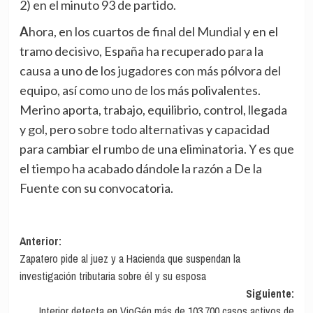
2) en el minuto 93 de partido.
Ahora, en los cuartos de final del Mundial y en el
tramo decisivo, España ha recuperado para la
causa a uno de los jugadores con más pólvora del
equipo, así como uno de los más polivalentes.
Merino aporta, trabajo, equilibrio, control, llegada
y gol, pero sobre todo alternativas y capacidad
para cambiar el rumbo de una eliminatoria. Y es que
el tiempo ha acabado dándole la razón a De la
Fuente con su convocatoria.
Navegación
Anterior:
Zapatero pide al juez y a Hacienda que suspendan la
de
investigación tributaria sobre él y su esposa
entradas
Siguiente:
Interior detecta en VioGén más de 103.700 casos activos de