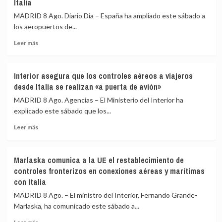
Italia
de
la
restablecimiento
UME
MADRID 8 Ago. Diario Dia – España ha ampliado este sábado a
de
su
los aeropuertos de...
fronteras
labor
con
frente
Leer
Leer más
Italia
a
más
los
sobre
incendios
España
Interior asegura que los controles aéreos a viajeros
de
amplía
desde Italia se realizan «a puerta de avión»
Huelva
a
y
los
MADRID 8 Ago. Agencias – El Ministerio del Interior ha
Castellón
aeropuertos
explicado este sábado que los...
y
de
pide
Leer
Málaga,
Leer más
máxima
más
Sevilla,
precaución
sobre
Bilbao,
Interior
Alicante
Marlaska comunica a la UE el restablecimiento de
asegura
y
controles fronterizos en conexiones aéreas y marítimas
que
Valencia
con Italia
los
los
controles
controles
MADRID 8 Ago. – El ministro del Interior, Fernando Grande-
aéreos
a
Marlaska, ha comunicado este sábado a...
a
viajeros
viajeros
desde
Leer