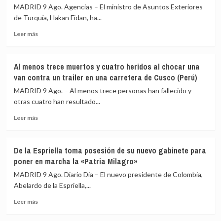
soberanía
fruta
MADRID 9 Ago. Agencias – El ministro de Asuntos Exteriores
de
con
de Turquía, Hakan Fidan, ha...
Brasil
destino
Leer
frente
a
Leer más
más
a
España
sobre
Trump
Fidan
y
Al menos trece muertos y cuatro heridos al chocar una
asegura
promete
van contra un trailer en una carretera de Cusco (Perú)
que
mantener
el
el
MADRID 9 Ago. – Al menos trece personas han fallecido y
pacto
marco
otras cuatro han resultado...
de
fiscal
Leer
defensa
Leer más
más
con
sobre
Arabia
Al
Saudí
De la Espriella toma posesión de su nuevo gabinete para
menos
y
poner en marcha la «Patria Milagro»
trece
Pakistán
muertos
«no
MADRID 9 Ago. Diario Dia – El nuevo presidente de Colombia,
y
está
Abelardo de la Espriella,...
cuatro
dirigido
Leer
heridos
contra
Leer más
más
al
ningún
sobre
chocar
país»