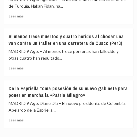
de
con
de Turquía, Hakan Fidan, ha...
Brasil
destino
Leer
frente
a
Leer más
más
a
España
sobre
Trump
Fidan
y
Al menos trece muertos y cuatro heridos al chocar una
asegura
promete
van contra un trailer en una carretera de Cusco (Perú)
que
mantener
el
el
MADRID 9 Ago. – Al menos trece personas han fallecido y
pacto
marco
otras cuatro han resultado...
de
fiscal
Leer
defensa
Leer más
más
con
sobre
Arabia
Al
Saudí
De la Espriella toma posesión de su nuevo gabinete para
menos
y
poner en marcha la «Patria Milagro»
trece
Pakistán
muertos
«no
MADRID 9 Ago. Diario Dia – El nuevo presidente de Colombia,
y
está
Abelardo de la Espriella,...
cuatro
dirigido
Leer
heridos
contra
Leer más
más
al
ningún
sobre
chocar
país»
De
una