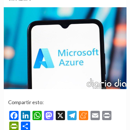
Compartir esto:
Facebook
LinkedIn
WhatsApp
Mastodon
X
Telegram
Meneame
Email
Prin
PrintFriendly
Compartir