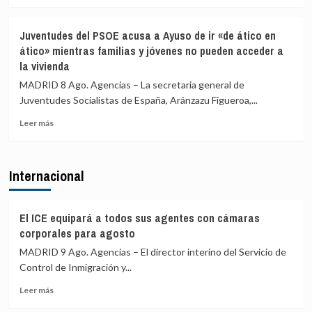
más
Italia
sobre
se
Marlaska
Juventudes del PSOE acusa a Ayuso de ir «de ático en
realizan
comunica
ático» mientras familias y jóvenes no pueden acceder a
«a
a
la vivienda
puerta
la
de
UE
MADRID 8 Ago. Agencias – La secretaria general de
avión»
el
Juventudes Socialistas de España, Aránzazu Figueroa,...
restablecimiento
de
Leer
Leer más
controles
más
fronterizos
sobre
en
Juventudes
Internacional
conexiones
del
aéreas
PSOE
y
acusa
marítimas
a
El ICE equipará a todos sus agentes con cámaras
con
Ayuso
corporales para agosto
Italia
de
MADRID 9 Ago. Agencias – El director interino del Servicio de
ir
Control de Inmigración y...
«de
ático
Leer
Leer más
en
más
ático»