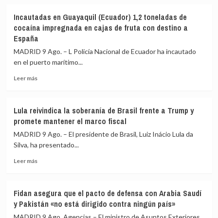
sobre
mientras
El
familias
Incautadas en Guayaquil (Ecuador) 1,2 toneladas de
ICE
y
cocaína impregnada en cajas de fruta con destino a
equipará
jóvenes
España
a
no
todos
MADRID 9 Ago. – L Policía Nacional de Ecuador ha incautado
pueden
sus
acceder
en el puerto marítimo...
agentes
a
con
Leer
Leer más
la
cámaras
más
vivienda
corporales
sobre
para
Incautadas
Lula reivindica la soberanía de Brasil frente a Trump y
agosto
en
promete mantener el marco fiscal
Guayaquil
(Ecuador)
MADRID 9 Ago. – El presidente de Brasil, Luiz Inácio Lula da
1,2
Silva, ha presentado...
toneladas
Leer
de
Leer más
más
cocaína
sobre
impregnada
Lula
en
Fidan asegura que el pacto de defensa con Arabia Saudí
reivindica
cajas
y Pakistán «no está dirigido contra ningún país»
la
de
soberanía
fruta
MADRID 9 Ago. Agencias – El ministro de Asuntos Exteriores