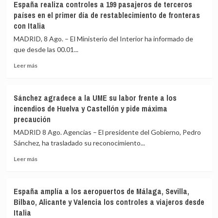
España realiza controles a 199 pasajeros de terceros
países en el primer día de restablecimiento de fronteras
con Italia
MADRID, 8 Ago. – El Ministerio del Interior ha informado de
que desde las 00.01...
Leer
Leer más
más
sobre
España
Sánchez agradece a la UME su labor frente a los
realiza
incendios de Huelva y Castellón y pide máxima
controles
precaución
a
199
MADRID 8 Ago. Agencias – El presidente del Gobierno, Pedro
pasajeros
Sánchez, ha trasladado su reconocimiento...
de
terceros
Leer
Leer más
países
más
en
sobre
el
Sánchez
España amplía a los aeropuertos de Málaga, Sevilla,
primer
agradece
Bilbao, Alicante y Valencia los controles a viajeros desde
día
a
Italia
de
la