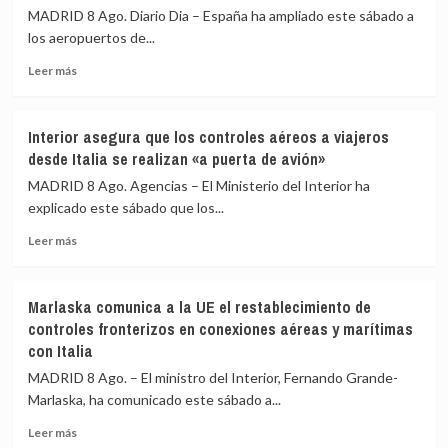
restablecimiento
UME
MADRID 8 Ago. Diario Dia – España ha ampliado este sábado a
de
su
los aeropuertos de...
fronteras
labor
con
frente
Leer
Leer más
Italia
a
más
los
sobre
incendios
España
Interior asegura que los controles aéreos a viajeros
de
amplía
desde Italia se realizan «a puerta de avión»
Huelva
a
y
los
MADRID 8 Ago. Agencias – El Ministerio del Interior ha
Castellón
aeropuertos
explicado este sábado que los...
y
de
pide
Leer
Málaga,
Leer más
máxima
más
Sevilla,
precaución
sobre
Bilbao,
Interior
Alicante
Marlaska comunica a la UE el restablecimiento de
asegura
y
controles fronterizos en conexiones aéreas y marítimas
que
Valencia
con Italia
los
los
controles
controles
MADRID 8 Ago. – El ministro del Interior, Fernando Grande-
aéreos
a
Marlaska, ha comunicado este sábado a...
a
viajeros
viajeros
desde
Leer
Leer más
desde
Italia