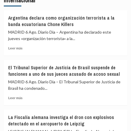
Internacional
que
si
al
rechazan
Gobierno
acoger
Argentina declara como organización terrorista a la
le
a
banda ecuatoriana Chone Killers
«consta»
menores
MADRID 6 Ago. Diario Dia – Argentina ha declarado este
el
migrantes
jueves «organización terrorista» a la...
llamamiento
de
por
Ceuta
Leer
Leer más
redes
más
a
sobre
una
Argentina
nueva
El Tribunal Superior de Justicia de Brasil suspende de
declara
entrada
funciones a uno de sus jueces acusado de acoso sexual
como
masiva
organización
MADRID 6 Ago. Diario Dia – El Tribunal Superior de Justicia de
el
terrorista
Brasil ha condenado...
15
a
de
Leer
la
Leer más
agosto
más
banda
sobre
ecuatoriana
El
Chone
La Fiscalía alemana investiga el dron con explosivos
Tribunal
Killers
detectado en el aeropuerto de Leipzig
Superior
de