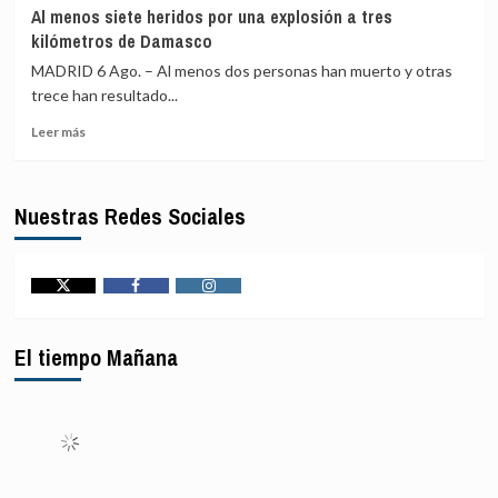
Uganda
los
Al menos siete heridos por una explosión a tres
autoriza
43
kilómetros de Damasco
el
desaparecidos
envío
de
MADRID 6 Ago. – Al menos dos personas han muerto y otras
de
Ayotzinapa
trece han resultado...
tropas
Leer
a
Leer más
más
Gaza
sobre
como
Al
parte
Nuestras Redes Sociales
menos
de
siete
la
heridos
Fuerza
por
de
una
Estabilización
Twitter
Facebook
Instagram
explosión
Internacional
a
El tiempo Mañana
tres
kilómetros
de
Damasco