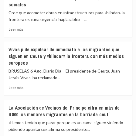
sociales
Medicina
Legal
Cree que acometer obras en infraestructuras para «blindar» la
de
frontera es «una urgencia inaplazable» ...
Ceuta
eleva
Leer
Leer más
a
más
82
sobre
los
Vivas
Vivas pide expulsar de inmediato a los migrantes que
fallecidos
confía
siguen en Ceuta y «blindar» la frontera con más medios
en
en
europeos
el
que
mar
las
BRUSELAS 6 Ago. Diario Dia – El presidente de Ceuta, Juan
intentando
fuerzas
Jesús Vivas, ha reclamado...
cruzar
de
la
seguridad
Leer
Leer más
frontera
impidan
más
la
sobre
nueva
Vivas
La Asociación de Vecinos del Príncipe cifra en más de
entrada
pide
4.800 los menores migrantes en la barriada ceutí
masiva
expulsar
a
de
«Hemos tenido que parar porque es un caos; siguen viniendo
Ceuta
inmediato
pidiendo apuntarse», afirma su presidente...
que
a