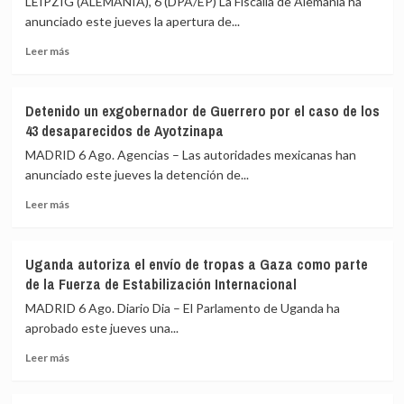
LEIPZIG (ALEMANIA), 6 (DPA/EP) La Fiscalía de Alemania ha
Justicia
anunciado este jueves la apertura de...
de
Leer
Brasil
Leer más
más
suspende
sobre
de
La
funciones
Detenido un exgobernador de Guerrero por el caso de los
Fiscalía
a
43 desaparecidos de Ayotzinapa
alemana
uno
investiga
de
MADRID 6 Ago. Agencias – Las autoridades mexicanas han
el
sus
anunciado este jueves la detención de...
dron
jueces
Leer
con
acusado
Leer más
más
explosivos
de
sobre
detectado
acoso
Detenido
en
sexual
Uganda autoriza el envío de tropas a Gaza como parte
un
el
de la Fuerza de Estabilización Internacional
exgobernador
aeropuerto
de
de
MADRID 6 Ago. Diario Dia – El Parlamento de Uganda ha
Guerrero
Leipzig
aprobado este jueves una...
por
Leer
el
Leer más
más
caso
sobre
de