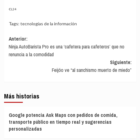
CL24
Tags:
tecnologías de la información
Navegación
Anterior:
Ninja AutoBarista Pro es una ‘cafetera para cafeteros’ que no
de
renuncia a la comodidad
entradas
Siguiente:
Feijóo ve “al sanchismo muerto de miedo”
Más historias
Google potencia Ask Maps con pedidos de comida,
transporte público en tiempo real y sugerencias
personalizadas