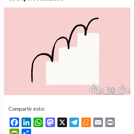
Compartir esto:
Facebook
LinkedIn
WhatsApp
Mastodon
X
Telegram
Meneame
Email
Prin
PrintFriendly
Compartir