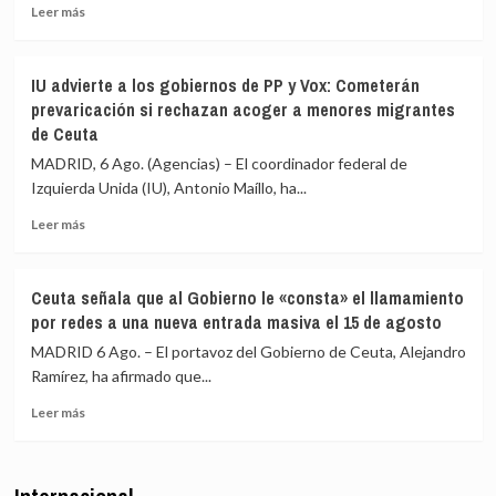
circula
Leer
los
Leer más
por
más
migrantes
redes
sobre
que
sociales
La
siguen
IU advierte a los gobiernos de PP y Vox: Cometerán
Asociación
en
prevaricación si rechazan acoger a menores migrantes
de
Ceuta
de Ceuta
Vecinos
y
del
«blindar»
MADRID, 6 Ago. (Agencias) – El coordinador federal de
Príncipe
la
Izquierda Unida (IU), Antonio Maíllo, ha...
cifra
frontera
en
con
Leer
Leer más
más
más
más
de
medios
sobre
4.800
europeos
IU
Ceuta señala que al Gobierno le «consta» el llamamiento
los
advierte
por redes a una nueva entrada masiva el 15 de agosto
menores
a
migrantes
los
MADRID 6 Ago. – El portavoz del Gobierno de Ceuta, Alejandro
en
gobiernos
Ramírez, ha afirmado que...
la
de
barriada
Leer
PP
Leer más
ceutí
más
y
sobre
Vox:
Ceuta
Cometerán
señala
prevaricación