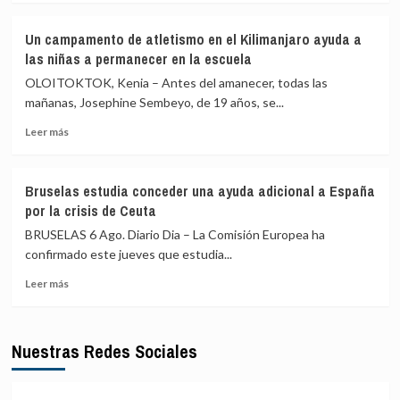
en
sobre
Cuba
Bruselas
Un campamento de atletismo en el Kilimanjaro ayuda a
advierte
las niñas a permanecer en la escuela
de
que
OLOITOKTOK, Kenia – Antes del amanecer, todas las
la
mañanas, Josephine Sembeyo, de 19 años, se...
UE
Leer
será
Leer más
más
«vulnerable»
sobre
mientras
Un
dependa
Bruselas estudia conceder una ayuda adicional a España
campamento
de
por la crisis de Ceuta
de
países
atletismo
vecinos
BRUSELAS 6 Ago. Diario Dia – La Comisión Europea ha
en
para
confirmado este jueves que estudia...
el
proteger
Leer
Kilimanjaro
sus
Leer más
más
ayuda
fronteras
sobre
a
Bruselas
las
Nuestras Redes Sociales
estudia
niñas
conceder
a
una
permanecer
ayuda