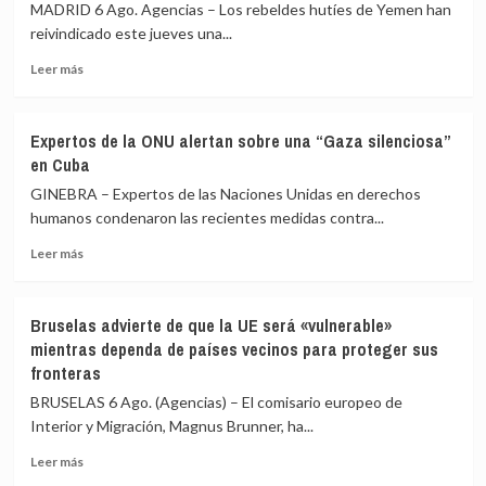
política»
MADRID 6 Ago. Agencias – Los rebeldes hutíes de Yemen han
de
en
reivindicado este jueves una...
contexto»
la
Leer
orden
Leer más
más
de
sobre
expulsión
Los
de
Expertos de la ONU alertan sobre una “Gaza silenciosa”
rebeldes
Francia
en Cuba
hutíes
contra
reivindican
una
GINEBRA – Expertos de las Naciones Unidas en derechos
ataques
periodista
humanos condenaron las recientes medidas contra...
contra
pro-
Leer
campamentos
Kremlin
Leer más
más
gubernamentales
sobre
en
Expertos
Marib
Bruselas advierte de que la UE será «vulnerable»
de
y
mientras dependa de países vecinos para proteger sus
la
Hadramaut
fronteras
ONU
alertan
BRUSELAS 6 Ago. (Agencias) – El comisario europeo de
sobre
Interior y Migración, Magnus Brunner, ha...
una
“Gaza
Leer
Leer más
silenciosa”
más