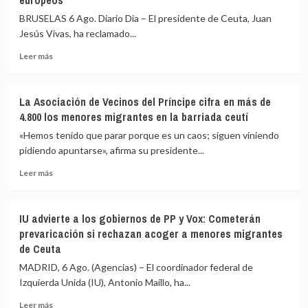
europeos
BRUSELAS 6 Ago. Diario Dia – El presidente de Ceuta, Juan
Jesús Vivas, ha reclamado...
Leer
Leer más
más
sobre
Vivas
La Asociación de Vecinos del Príncipe cifra en más de
pide
4.800 los menores migrantes en la barriada ceutí
expulsar
de
«Hemos tenido que parar porque es un caos; siguen viniendo
inmediato
pidiendo apuntarse», afirma su presidente...
a
Leer
los
Leer más
más
migrantes
sobre
que
La
siguen
IU advierte a los gobiernos de PP y Vox: Cometerán
Asociación
en
prevaricación si rechazan acoger a menores migrantes
de
Ceuta
de Ceuta
Vecinos
y
del
«blindar»
MADRID, 6 Ago. (Agencias) – El coordinador federal de
Príncipe
la
Izquierda Unida (IU), Antonio Maíllo, ha...
cifra
frontera
en
con
Leer
Leer más