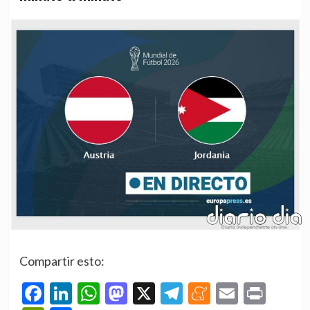
Compartir esto:
Facebook
LinkedIn
WhatsApp
Mastodon
X
Telegram
Meneame
Email
Prin