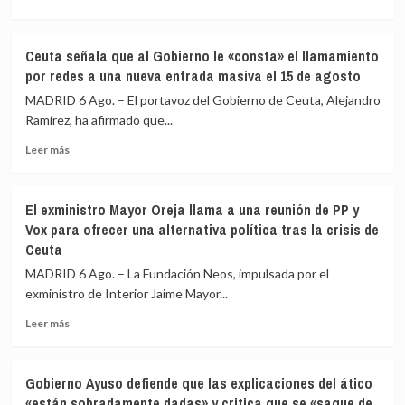
más
más
más
de
medios
sobre
4.800
europeos
IU
Ceuta señala que al Gobierno le «consta» el llamamiento
los
advierte
por redes a una nueva entrada masiva el 15 de agosto
menores
a
migrantes
los
MADRID 6 Ago. – El portavoz del Gobierno de Ceuta, Alejandro
en
gobiernos
Ramírez, ha afirmado que...
la
de
barriada
Leer
PP
Leer más
ceutí
más
y
sobre
Vox:
Ceuta
Cometerán
El exministro Mayor Oreja llama a una reunión de PP y
señala
prevaricación
Vox para ofrecer una alternativa política tras la crisis de
que
si
Ceuta
al
rechazan
Gobierno
acoger
MADRID 6 Ago. – La Fundación Neos, impulsada por el
le
a
exministro de Interior Jaime Mayor...
«consta»
menores
el
migrantes
Leer
Leer más
llamamiento
de
más
por
Ceuta
sobre
redes
El
Gobierno Ayuso defiende que las explicaciones del ático
a
exministro
«están sobradamente dadas» y critica que se «saque de
una