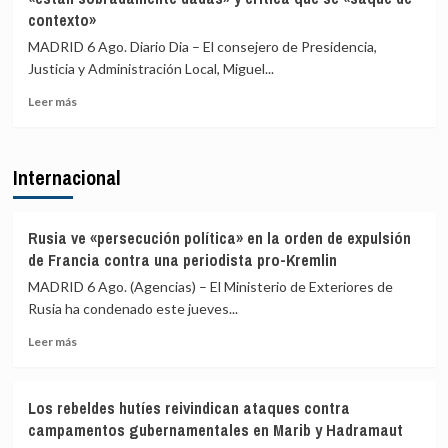
Mayor
contexto»
nueva
Oreja
entrada
llama
MADRID 6 Ago. Diario Dia – El consejero de Presidencia,
masiva
a
Justicia y Administración Local, Miguel...
el
una
15
reunión
Leer
Leer más
de
de
más
agosto
PP
sobre
y
Gobierno
Internacional
Vox
Ayuso
para
defiende
ofrecer
que
una
las
Rusia ve «persecución política» en la orden de expulsión
alternativa
explicaciones
de Francia contra una periodista pro-Kremlin
política
del
MADRID 6 Ago. (Agencias) – El Ministerio de Exteriores de
tras
ático
la
Rusia ha condenado este jueves...
«están
crisis
sobradamente
Leer
Leer más
de
dadas»
más
Ceuta
y
sobre
critica
Rusia
que
Los rebeldes hutíes reivindican ataques contra
ve
se
campamentos gubernamentales en Marib y Hadramaut
«persecución
«saque