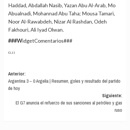
Haddad, Abdallah Nasib, Yazan Abu Al-Arab, Mo
Abualnadi, Mohannad Abu Taha; Mousa Tamari,
Noor Al-Rawabdeh, Nizar Al Rashdan, Odeh
Fakhouri, Ali Iyad Olwan.
###WidgetComentarios###
CL11
Navegación
Anterior:
Argentina 3 – 0 Argelia | Resumen, goles y resultado del partido
de
de hoy
entradas
Siguiente:
El G7 anuncia el refuerzo de sus sanciones al petróleo y gas
ruso