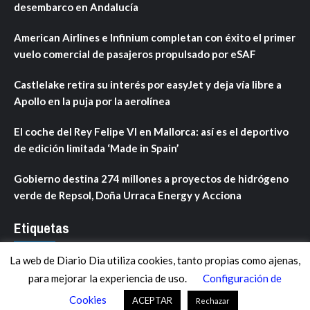
desembarco en Andalucía
American Airlines e Infinium completan con éxito el primer
vuelo comercial de pasajeros propulsado por eSAF
Castlelake retira su interés por easyJet y deja vía libre a
Apollo en la puja por la aerolínea
El coche del Rey Felipe VI en Mallorca: así es el deportivo
de edición limitada ‘Made in Spain’
Gobierno destina 274 millones a proyectos de hidrógeno
verde de Repsol, Doña Urraca Energy y Acciona
Etiquetas
La web de Diario Dia utiliza cookies, tanto propias como ajenas,
ANDALUCÍA
ARAGÓN
ASTURIAS
C. VALENCIANA
para mejorar la experiencia de uso.
Configuración de
CASTILLA-LA MANCHA
CASTILLA Y LEÓN
CATALUNYA
Cookies
ACEPTAR
Rechazar