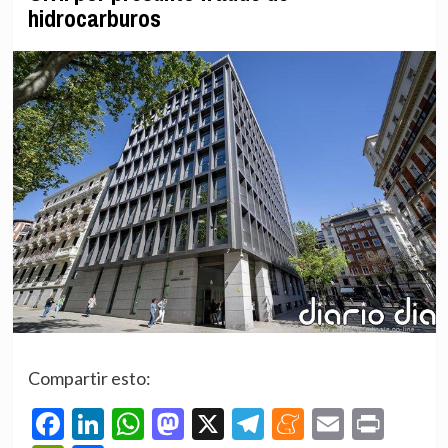
hidrocarburos
Compartir esto:
Facebook
LinkedIn
WhatsApp
Mastodon
X
Telegram
Meneame
Email
Prin