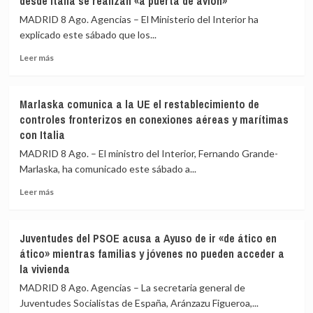
desde Italia se realizan «a puerta de avión»
Huelva
a
y
los
MADRID 8 Ago. Agencias – El Ministerio del Interior ha
Castellón
aeropuertos
explicado este sábado que los...
y
de
pide
Leer
Málaga,
Leer más
máxima
más
Sevilla,
precaución
sobre
Bilbao,
Interior
Alicante
Marlaska comunica a la UE el restablecimiento de
asegura
y
controles fronterizos en conexiones aéreas y marítimas
que
Valencia
con Italia
los
los
controles
controles
MADRID 8 Ago. – El ministro del Interior, Fernando Grande-
aéreos
a
Marlaska, ha comunicado este sábado a...
a
viajeros
viajeros
desde
Leer
Leer más
desde
Italia
más
Italia
sobre
se
Marlaska
Juventudes del PSOE acusa a Ayuso de ir «de ático en
realizan
comunica
ático» mientras familias y jóvenes no pueden acceder a
«a
a
la vivienda
puerta
la
de
UE
MADRID 8 Ago. Agencias – La secretaria general de
avión»
el
Juventudes Socialistas de España, Aránzazu Figueroa,...
restablecimiento