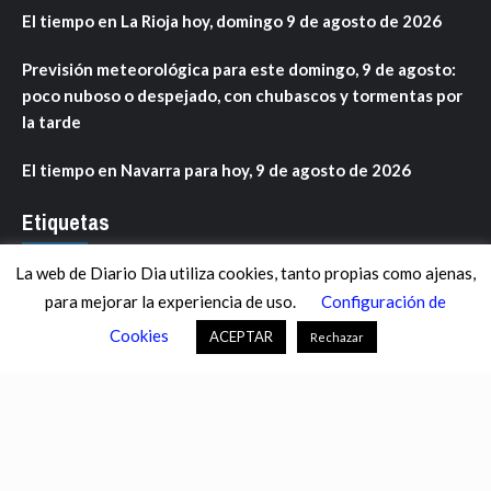
El tiempo en La Rioja hoy, domingo 9 de agosto de 2026
Previsión meteorológica para este domingo, 9 de agosto:
poco nuboso o despejado, con chubascos y tormentas por
la tarde
El tiempo en Navarra para hoy, 9 de agosto de 2026
Etiquetas
La web de Diario Dia utiliza cookies, tanto propias como ajenas,
ANDALUCÍA
ARAGÓN
ASTURIAS
C. VALENCIANA
para mejorar la experiencia de uso.
Configuración de
CASTILLA-LA MANCHA
CASTILLA Y LEÓN
CATALUNYA
Cookies
ACEPTAR
Rechazar
CHANCE
CIENCIA
CULTURA
DEFENSA
DEPORTES
DESCONECTA
DESTACADOS
ECONOMÍA FINANZAS
EDUCACIÓN
ESPAÑA
ESTADOS UNIDOS
EUROPA