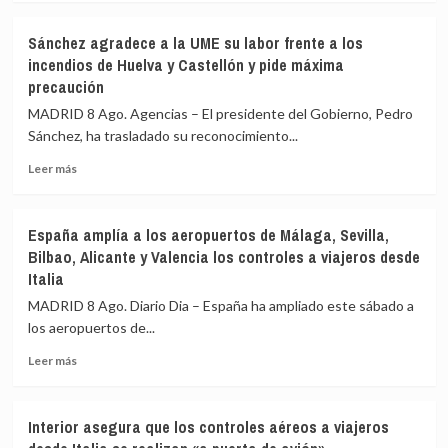
sobre
España
Sánchez agradece a la UME su labor frente a los
realiza
incendios de Huelva y Castellón y pide máxima
controles
precaución
a
199
MADRID 8 Ago. Agencias – El presidente del Gobierno, Pedro
pasajeros
Sánchez, ha trasladado su reconocimiento...
de
terceros
Leer
Leer más
países
más
en
sobre
el
Sánchez
España amplía a los aeropuertos de Málaga, Sevilla,
primer
agradece
Bilbao, Alicante y Valencia los controles a viajeros desde
día
a
Italia
de
la
restablecimiento
UME
MADRID 8 Ago. Diario Dia – España ha ampliado este sábado a
de
su
los aeropuertos de...
fronteras
labor
con
frente
Leer
Leer más
Italia
a
más
los
sobre
incendios
España
Interior asegura que los controles aéreos a viajeros
de
amplía