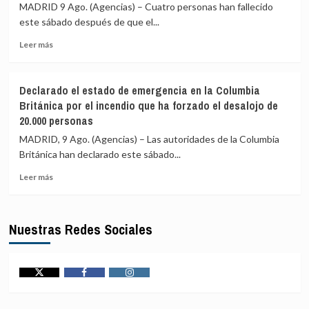
en
la
MADRID 9 Ago. (Agencias) – Cuatro personas han fallecido
el
condena
este sábado después de que el...
sur
de
de
Leer
la
Leer más
Níger
más
ONU
sobre
a
Mueren
los
Declarado el estado de emergencia en la Columbia
cuatro
ataques
Británica por el incendio que ha forzado el desalojo de
personas
hutíes
20.000 personas
al
y
estrellarse
exige
MADRID, 9 Ago. (Agencias) – Las autoridades de la Columbia
un
firmeza
Británica han declarado este sábado...
helicóptero
para
en
proteger
Leer
Leer más
Río
la
más
de
navegación
sobre
Janeiro
en
Declarado
Nuestras Redes Sociales
(Brasil)
la
el
región
estado
de
emergencia
en
Twitter
Facebook
Instagram
la
Columbia