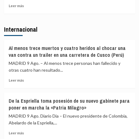
de
Leer
Leer más
controles
más
fronterizos
sobre
en
Juventudes
Internacional
conexiones
del
aéreas
PSOE
y
acusa
marítimas
a
Al menos trece muertos y cuatro heridos al chocar una
con
Ayuso
van contra un trailer en una carretera de Cusco (Perú)
Italia
de
MADRID 9 Ago. – Al menos trece personas han fallecido y
ir
otras cuatro han resultado...
«de
ático
Leer
Leer más
en
más
ático»
sobre
mientras
Al
familias
De la Espriella toma posesión de su nuevo gabinete para
menos
y
poner en marcha la «Patria Milagro»
trece
jóvenes
muertos
MADRID 9 Ago. Diario Dia – El nuevo presidente de Colombia,
no
y
Abelardo de la Espriella,...
pueden
cuatro
acceder
Leer
heridos
Leer más
a
más
al