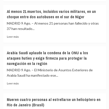
la
sobre
chocar
vivienda
De
una
Al menos 21 muertos, incluidos varios militares, en un
la
van
choque entre dos autobuses en el sur de Níger
Espriella
contra
toma
un
MADRID 9 Ago. – Al menos 21 personas han fallecido y otras
posesión
trailer
37 han resultado...
de
en
Leer
su
una
Leer más
más
nuevo
carretera
sobre
gabinete
de
Al
para
Cusco
Arabia Saudí aplaude la condena de la ONU a los
menos
poner
(Perú)
ataques hutíes y exige firmeza para proteger la
21
en
navegación en la región
muertos,
marcha
incluidos
la
MADRID 9 Ago. – El Ministerio de Asuntos Exteriores de
varios
«Patria
Arabia Saudí ha manifestado ese...
militares,
Milagro»
en
Leer
Leer más
un
más
choque
sobre
entre
Arabia
Mueren cuatro personas al estrellarse un helicóptero en
dos
Saudí
Río de Janeiro (Brasil)
autobuses
aplaude