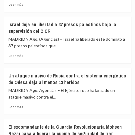
Leer
comerciales
Leer más
más
desviados
sobre
como
Perú
parte
Israel deja en libertad a 37 presos palestinos bajo la
informa
de
supervisión del CICR
de
su
la
bloqueo
MADRID 9 Ago. (Agencias) – Israel ha liberado este domingo a
muerte
naval
37 presos palestinos que...
de
contra
Leer
once
Irán
Leer más
más
connacionales
sobre
que
Israel
combatían
Un ataque masivo de Rusia contra el sistema energético
deja
en
de Odesa deja al menos 13 heridos
en
el
libertad
Ejército
MADRID 9 Ago. Agencias – El Ejército ruso ha lanzado un
a
ruso
ataque masivo contra el...
37
contra
Leer
presos
Ucrania
Leer más
más
palestinos
sobre
bajo
Un
la
El excomandante de la Guardia Revolucionaria Mohsen
ataque
supervisión
Rezai pasa a líderar la cúpula de seguridad de Irán
masivo
del