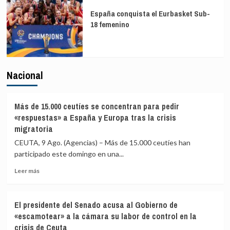
España conquista el Eurbasket Sub-
18 femenino
Nacional
Más de 15.000 ceutíes se concentran para pedir
«respuestas» a España y Europa tras la crisis
migratoria
CEUTA, 9 Ago. (Agencias) – Más de 15.000 ceutíes han
participado este domingo en una...
Leer
Leer más
más
sobre
Más
El presidente del Senado acusa al Gobierno de
de
«escamotear» a la cámara su labor de control en la
15.000
crisis de Ceuta
ceutíes