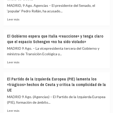
se
MADRID, 9 Ago. Agencias – El presidente del Senado, el
concentran
‘popular’ Pedro Rollán, ha acusado...
para
pedir
Leer
Leer más
«respuestas»
más
a
sobre
España
El
El Gobierno espera que Italia «reaccione» y tenga claro
y
presidente
que el espacio Schengen «no ha sido violado»
Europa
del
tras
Senado
MADRID 9 Ago. – La vicepresidenta tercera del Gobierno y
la
acusa
ministra de Transición Ecológica y...
crisis
al
migratoria
Leer
Gobierno
Leer más
más
de
sobre
«escamotear»
El
a
El Partido de la Izquierda Europea (PIE) lamenta los
Gobierno
la
«trágicos» hechos de Ceuta y critica la complicidad de la
espera
cámara
UE
que
su
Italia
labor
MADRID 9 Ago. (Agencias) – El Partido de la Izquierda Europea
«reaccione»
de
(PIE), formación de ámbito...
y
control
tenga
en
Leer
Leer más