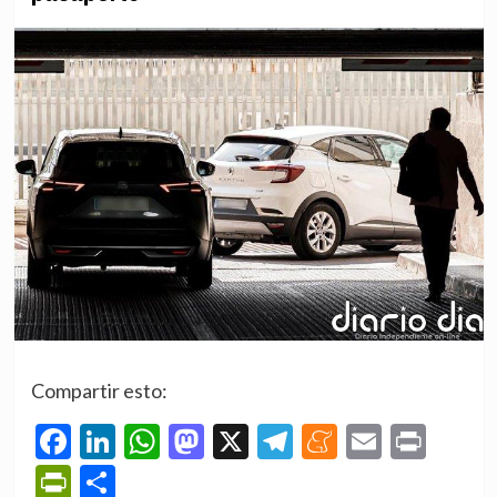
Compartir esto:
Facebook
LinkedIn
WhatsApp
Mastodon
X
Telegram
Meneame
Email
Prin
PrintFriendly
Compartir