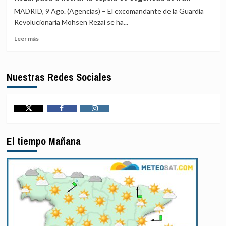
de
CICR
MADRID, 9 Ago. (Agencias) – El excomandante de la Guardia
Rusia
Revolucionaria Mohsen Rezai se ha...
contra
Leer
el
Leer más
más
sistema
sobre
energético
El
de
Nuestras Redes Sociales
excomandante
Odesa
de
deja
la
al
Guardia
menos
Revolucionaria
13
Twitter
Facebook
Instagram
Mohsen
heridos
Rezai
El tiempo Mañana
pasa
a
líderar
la
cúpula
de
seguridad
de
Irán