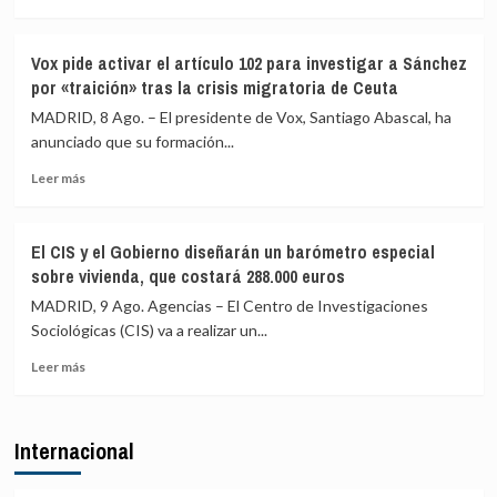
claro
la
más
que
crisis
sobre
el
de
El
Vox pide activar el artículo 102 para investigar a Sánchez
espacio
Ceuta
Partido
por «traición» tras la crisis migratoria de Ceuta
Schengen
de
«no
la
MADRID, 8 Ago. – El presidente de Vox, Santiago Abascal, ha
ha
Izquierda
anunciado que su formación...
sido
Europea
violado»
Leer
(PIE)
Leer más
más
lamenta
sobre
los
Vox
«trágicos»
El CIS y el Gobierno diseñarán un barómetro especial
pide
hechos
sobre vivienda, que costará 288.000 euros
activar
de
el
Ceuta
MADRID, 9 Ago. Agencias – El Centro de Investigaciones
artículo
y
Sociológicas (CIS) va a realizar un...
102
critica
Leer
para
la
Leer más
más
investigar
complicidad
sobre
a
de
El
Sánchez
la
Internacional
CIS
por
UE
y
«traición»
el
tras