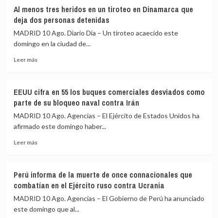
Gobierno
la
Al menos tres heridos en un tiroteo en Dinamarca que
diseñarán
crisis
deja dos personas detenidas
un
migratoria
MADRID 10 Ago. Diario Dia – Un tiroteo acaecido este
barómetro
de
domingo en la ciudad de...
especial
Ceuta
sobre
Leer
Leer más
vivienda,
más
que
sobre
costará
Al
288.000
EEUU cifra en 55 los buques comerciales desviados como
menos
euros
parte de su bloqueo naval contra Irán
tres
heridos
MADRID 10 Ago. Agencias – El Ejército de Estados Unidos ha
en
afirmado este domingo haber...
un
Leer
tiroteo
Leer más
más
en
sobre
Dinamarca
EEUU
que
Perú informa de la muerte de once connacionales que
cifra
deja
combatían en el Ejército ruso contra Ucrania
en
dos
55
personas
MADRID 10 Ago. Agencias – El Gobierno de Perú ha anunciado
los
detenidas
este domingo que al...
buques