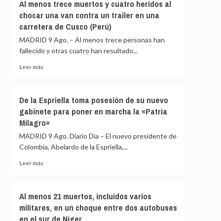
a
Al menos trece muertos y cuatro heridos al
Italia
Ayuso
chocar una van contra un trailer en una
de
carretera de Cusco (Perú)
ir
«de
MADRID 9 Ago. – Al menos trece personas han
ático
fallecido y otras cuatro han resultado...
en
Leer
ático»
Leer más
más
mientras
sobre
familias
Al
y
De la Espriella toma posesión de su nuevo
menos
jóvenes
gabinete para poner en marcha la «Patria
trece
no
Milagro»
muertos
pueden
y
acceder
MADRID 9 Ago. Diario Dia – El nuevo presidente de
cuatro
a
Colombia, Abelardo de la Espriella,...
heridos
la
al
vivienda
Leer
Leer más
chocar
más
una
sobre
van
De
Al menos 21 muertos, incluidos varios
contra
la
militares, en un choque entre dos autobuses
un
Espriella
trailer
en el sur de Níger
toma