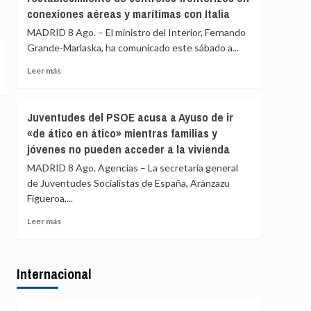
controles
conexiones aéreas y marítimas con Italia
los
a
controles
MADRID 8 Ago. – El ministro del Interior, Fernando
viajeros
aéreos
Grande-Marlaska, ha comunicado este sábado a...
desde
a
Italia
viajeros
Leer
Leer más
desde
más
Italia
sobre
se
Marlaska
Juventudes del PSOE acusa a Ayuso de ir
realizan
comunica
«de ático en ático» mientras familias y
«a
a
puerta
jóvenes no pueden acceder a la vivienda
la
de
UE
MADRID 8 Ago. Agencias – La secretaria general
avión»
el
de Juventudes Socialistas de España, Aránzazu
restablecimiento
Figueroa,...
de
controles
Leer
Leer más
fronterizos
más
en
sobre
conexiones
Juventudes
aéreas
Internacional
del
y
PSOE
marítimas
acusa
con