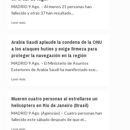
en
posesión
MADRID 9 Ago. – Al menos 21 personas han
una
de
fallecido y otras 37 han resultado...
carretera
su
de
nuevo
Leer
Leer más
Cusco
gabinete
más
(Perú)
para
sobre
poner
Al
Arabia Saudí aplaude la condena de la ONU
en
menos
a los ataques hutíes y exige firmeza para
marcha
21
la
proteger la navegación en la región
muertos,
«Patria
incluidos
MADRID 9 Ago. – El Ministerio de Asuntos
Milagro»
varios
Exteriores de Arabia Saudí ha manifestado ese...
militares,
en
Leer
Leer más
un
más
choque
sobre
entre
Arabia
Mueren cuatro personas al estrellarse un
dos
Saudí
helicóptero en Río de Janeiro (Brasil)
autobuses
aplaude
en
la
MADRID 9 Ago. (Agencias) – Cuatro personas han
el
condena
fallecido este sábado después de que el...
sur
de
de
la
Leer
Leer más