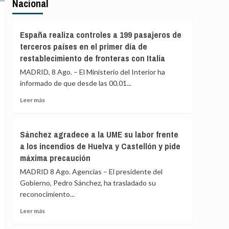
Nacional
España realiza controles a 199 pasajeros de
terceros países en el primer día de
restablecimiento de fronteras con Italia
MADRID, 8 Ago. – El Ministerio del Interior ha
informado de que desde las 00.01...
Leer
Leer más
más
sobre
España
Sánchez agradece a la UME su labor frente
realiza
a los incendios de Huelva y Castellón y pide
controles
máxima precaución
a
199
MADRID 8 Ago. Agencias – El presidente del
pasajeros
Gobierno, Pedro Sánchez, ha trasladado su
de
reconocimiento...
terceros
países
Leer
Leer más
en
más
el
sobre