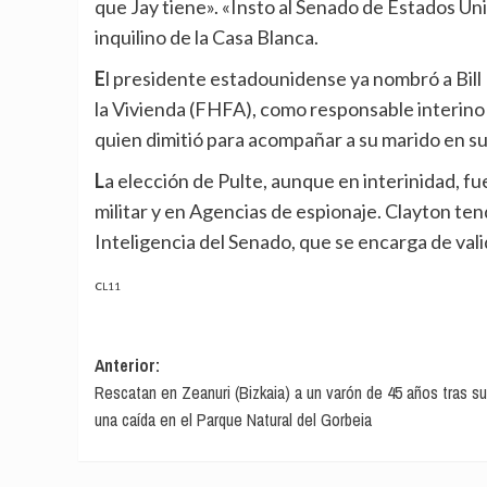
que Jay tiene». «Insto al Senado de Estados Uni
inquilino de la Casa Blanca.
El presidente estadounidense ya nombró a Bill Pulte, director de la Agencia Federal de Financiación de
la Vivienda (FHFA), como responsable interino
quien dimitió para acompañar a su marido en su
La elección de Pulte, aunque en interinidad, fue bastante inusual, puesto que carece de experiencia
militar y en Agencias de espionaje. Clayton te
Inteligencia del Senado, que se encarga de val
CL11
Navegación
Anterior:
Rescatan en Zeanuri (Bizkaia) a un varón de 45 años tras suf
de
una caída en el Parque Natural del Gorbeia
entradas