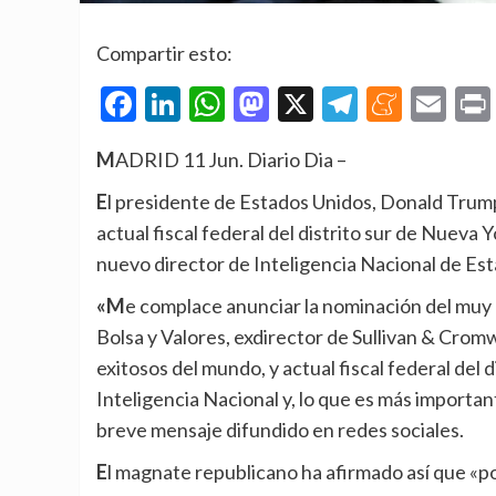
Compartir esto:
Facebook
LinkedIn
WhatsApp
Mastodon
X
Telegra
Mene
Em
MADRID 11 Jun. Diario Dia –
El presidente de Estados Unidos, Donald Trump, ha nombrado este jueves al abogado Jay Clayton,
actual fiscal federal del distrito sur de Nueva
nuevo director de Inteligencia Nacional de Est
«Me complace anunciar la nominación del muy respetado Jay Clayton, expresidente de la Comisión de
Bolsa y Valores, exdirector de Sullivan & Cro
exitosos del mundo, y actual fiscal federal del 
Inteligencia Nacional y, lo que es más importan
breve mensaje difundido en redes sociales.
El magnate republicano ha afirmado así que «pocas personas en la comunidad jurídica gozan del respeto