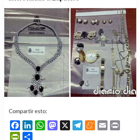
Compartir esto:
Facebook
LinkedIn
WhatsApp
Mastodon
X
Telegram
Meneame
Email
Prin
PrintFriendly
Compartir