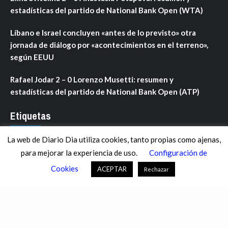
estadísticas del partido de National Bank Open (WTA)
Líbano e Israel concluyen «antes de lo previsto» otra
jornada de diálogo por «acontecimientos en el terreno»,
según EEUU
Rafael Jodar 2 – 0 Lorenzo Musetti: resumen y
estadísticas del partido de National Bank Open (ATP)
Etiquetas
La web de Diario Dia utiliza cookies, tanto propias como ajenas,
ANDALUCÍA
ARAGÓN
ASTURIAS
C. VALENCIANA
para mejorar la experiencia de uso.
Configuración de
CASTILLA-LA MANCHA
CASTILLA Y LEÓN
CATALUNYA
Cookies
ACEPTAR
Rechazar
CHANCE
CIENCIA
CULTURA
DEFENSA
DEPORTES
DESCONECTA
DESTACADOS
ECONOMÍA FINANZAS
EDUCACIÓN
ESPAÑA
ESTADOS UNIDOS
EUROPA