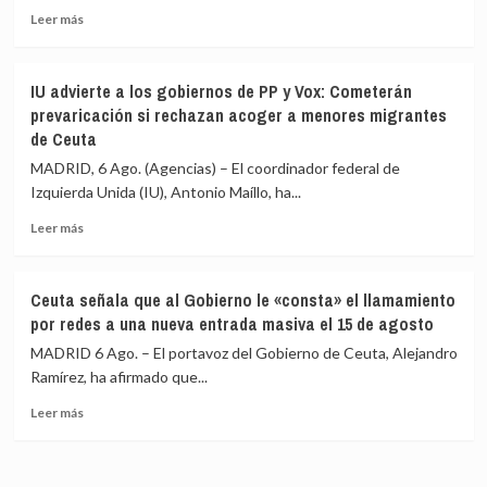
circula
Leer
los
Leer más
por
más
migrantes
redes
sobre
que
sociales
La
siguen
IU advierte a los gobiernos de PP y Vox: Cometerán
Asociación
en
prevaricación si rechazan acoger a menores migrantes
de
Ceuta
de Ceuta
Vecinos
y
del
«blindar»
MADRID, 6 Ago. (Agencias) – El coordinador federal de
Príncipe
la
Izquierda Unida (IU), Antonio Maíllo, ha...
cifra
frontera
en
con
Leer
Leer más
más
más
más
de
medios
sobre
4.800
europeos
IU
Ceuta señala que al Gobierno le «consta» el llamamiento
los
advierte
por redes a una nueva entrada masiva el 15 de agosto
menores
a
migrantes
los
MADRID 6 Ago. – El portavoz del Gobierno de Ceuta, Alejandro
en
gobiernos
Ramírez, ha afirmado que...
la
de
barriada
Leer
PP
Leer más
ceutí
más
y
sobre
Vox:
Ceuta
Cometerán