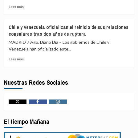
narcotráfico
previsto»
Leer
Leer más
otra
más
jornada
sobre
de
Al
Chile y Venezuela oficializan el reinicio de sus relaciones
diálogo
menos
consulares tras dos años de ruptura
por
once
«acontecimientos
civiles
MADRID 7 Ago. Diario Dia – Los gobiernos de Chile y
en
heridos
Venezuela han oficializado este...
el
en
terreno»,
Leer
un
Leer más
según
más
ataque
EEUU
sobre
hutí
Chile
contra
Nuestras Redes Sociales
y
Arabia
Venezuela
Saudí,
oficializan
según
el
la
reinicio
coalición
Twitter
Facebook
Instagram
de
para
sus
Yemen
El tiempo Mañana
relaciones
liderada
consulares
por
tras
Riad