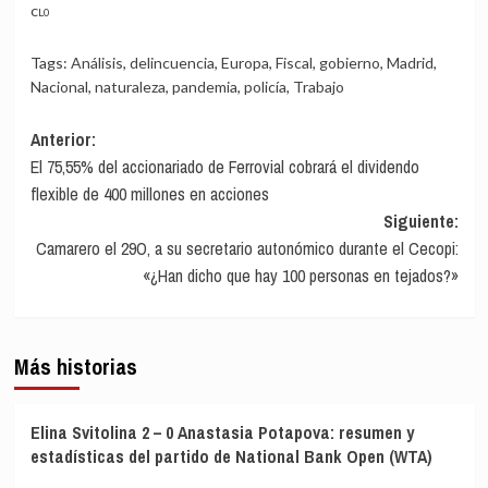
CL0
Tags:
Análisis
,
delincuencia
,
Europa
,
Fiscal
,
gobierno
,
Madrid
,
Nacional
,
naturaleza
,
pandemia
,
policía
,
Trabajo
Navegación
Anterior:
El 75,55% del accionariado de Ferrovial cobrará el dividendo
de
flexible de 400 millones en acciones
entradas
Siguiente:
Camarero el 29O, a su secretario autonómico durante el Cecopi:
«¿Han dicho que hay 100 personas en tejados?»
Más historias
Elina Svitolina 2 – 0 Anastasia Potapova: resumen y
estadísticas del partido de National Bank Open (WTA)