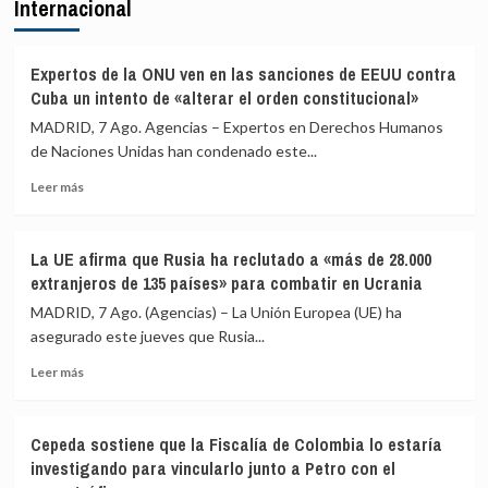
Internacional
señala
prevaricación
que
si
al
rechazan
Gobierno
acoger
Expertos de la ONU ven en las sanciones de EEUU contra
le
a
Cuba un intento de «alterar el orden constitucional»
«consta»
menores
MADRID, 7 Ago. Agencias – Expertos en Derechos Humanos
el
migrantes
de Naciones Unidas han condenado este...
llamamiento
de
por
Ceuta
Leer
Leer más
redes
más
a
sobre
una
Expertos
nueva
La UE afirma que Rusia ha reclutado a «más de 28.000
de
entrada
extranjeros de 135 países» para combatir en Ucrania
la
masiva
ONU
MADRID, 7 Ago. (Agencias) – La Unión Europea (UE) ha
el
ven
asegurado este jueves que Rusia...
15
en
de
Leer
las
Leer más
agosto
más
sanciones
sobre
de
La
EEUU
Cepeda sostiene que la Fiscalía de Colombia lo estaría
UE
contra
investigando para vincularlo junto a Petro con el
afirma
Cuba