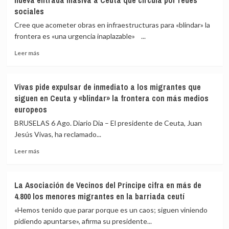
nueva entrada masiva a Ceuta que circula por redes
de
sociales
Medicina
Legal
Cree que acometer obras en infraestructuras para «blindar» la
de
frontera es «una urgencia inaplazable» ...
Ceuta
eleva
Leer
Leer más
a
más
82
sobre
los
Vivas
Vivas pide expulsar de inmediato a los migrantes que
fallecidos
confía
siguen en Ceuta y «blindar» la frontera con más medios
en
en
europeos
el
que
mar
las
BRUSELAS 6 Ago. Diario Dia – El presidente de Ceuta, Juan
intentando
fuerzas
Jesús Vivas, ha reclamado...
cruzar
de
la
seguridad
Leer
Leer más
frontera
impidan
más
la
sobre
nueva
Vivas
La Asociación de Vecinos del Príncipe cifra en más de
entrada
pide
4.800 los menores migrantes en la barriada ceutí
masiva
expulsar
a
de
«Hemos tenido que parar porque es un caos; siguen viniendo
Ceuta
inmediato
pidiendo apuntarse», afirma su presidente...
que
a