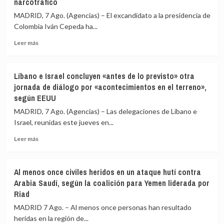
narcotráfico
que
un
Rusia
intento
MADRID, 7 Ago. (Agencias) – El excandidato a la presidencia de
ha
de
Colombia Iván Cepeda ha...
reclutado
«alterar
a
el
Leer
Leer más
«más
orden
más
de
constitucional»
sobre
28.000
Cepeda
Líbano e Israel concluyen «antes de lo previsto» otra
extranjeros
sostiene
jornada de diálogo por «acontecimientos en el terreno»,
de
que
según EEUU
135
la
países»
Fiscalía
MADRID, 7 Ago. (Agencias) – Las delegaciones de Líbano e
para
de
Israel, reunidas este jueves en...
combatir
Colombia
en
lo
Leer
Leer más
Ucrania
estaría
más
investigando
sobre
para
Líbano
Al menos once civiles heridos en un ataque hutí contra
vincularlo
e
Arabia Saudí, según la coalición para Yemen liderada por
junto
Israel
Riad
a
concluyen
Petro
«antes
MADRID 7 Ago. – Al menos once personas han resultado
con
de
heridas en la región de...
el
lo