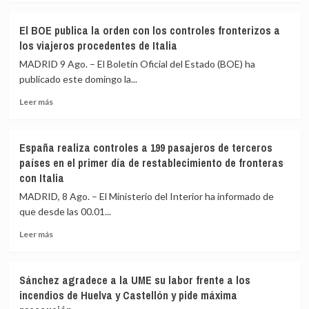
sobre
a
El
Sánchez
El BOE publica la orden con los controles fronterizos a
CIS
por
los viajeros procedentes de Italia
y
«traición»
el
tras
MADRID 9 Ago. – El Boletín Oficial del Estado (BOE) ha
Gobierno
la
publicado este domingo la...
diseñarán
crisis
Leer
un
migratoria
Leer más
más
barómetro
de
sobre
especial
Ceuta
El
sobre
España realiza controles a 199 pasajeros de terceros
BOE
vivienda,
países en el primer día de restablecimiento de fronteras
publica
que
con Italia
la
costará
orden
288.000
MADRID, 8 Ago. – El Ministerio del Interior ha informado de
con
euros
que desde las 00.01...
los
controles
Leer
Leer más
fronterizos
más
a
sobre
los
España
Sánchez agradece a la UME su labor frente a los
viajeros
realiza
incendios de Huelva y Castellón y pide máxima
procedentes
controles