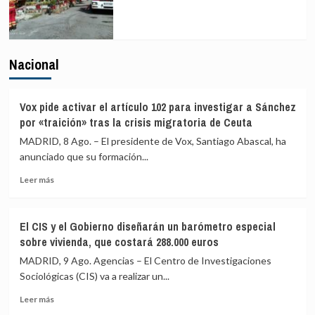
Nacional
Vox pide activar el artículo 102 para investigar a Sánchez
por «traición» tras la crisis migratoria de Ceuta
MADRID, 8 Ago. – El presidente de Vox, Santiago Abascal, ha
anunciado que su formación...
Leer
Leer más
más
sobre
Vox
El CIS y el Gobierno diseñarán un barómetro especial
pide
sobre vivienda, que costará 288.000 euros
activar
el
MADRID, 9 Ago. Agencias – El Centro de Investigaciones
artículo
Sociológicas (CIS) va a realizar un...
102
Leer
para
Leer más
más
investigar