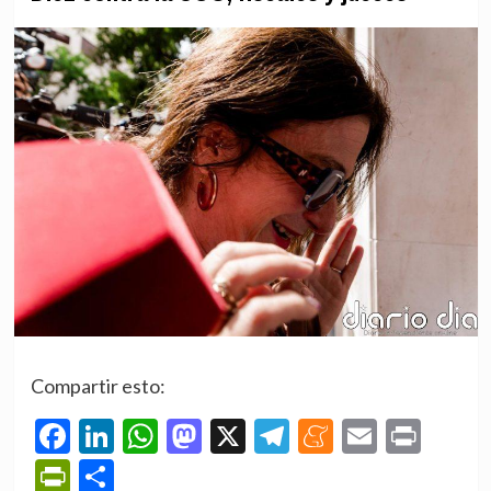
Compartir esto:
Facebook
LinkedIn
WhatsApp
Mastodon
X
Telegram
Meneame
Email
Prin
PrintFriendly
Compartir