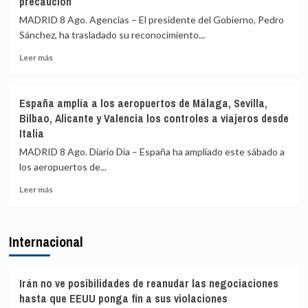
precaución
de
a
Italia
199
MADRID 8 Ago. Agencias – El presidente del Gobierno, Pedro
pasajeros
Sánchez, ha trasladado su reconocimiento...
de
terceros
Leer
Leer más
países
más
en
sobre
el
Sánchez
España amplía a los aeropuertos de Málaga, Sevilla,
primer
agradece
Bilbao, Alicante y Valencia los controles a viajeros desde
día
a
Italia
de
la
restablecimiento
UME
MADRID 8 Ago. Diario Dia – España ha ampliado este sábado a
de
su
los aeropuertos de...
fronteras
labor
con
frente
Leer
Leer más
Italia
a
más
los
sobre
incendios
España
Internacional
de
amplía
Huelva
a
y
los
Castellón
aeropuertos
Irán no ve posibilidades de reanudar las negociaciones
y
de
hasta que EEUU ponga fin a sus violaciones
pide
Málaga,