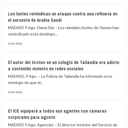
sobre
Cómo
España
Europa
Los hutíes reivindican un ataque contra una refinería en
e
ha
el suroeste de Arabia Saudí
Italia
endurecido
garantizan
su
MADRID 9 Ago. Diario Dia – Los rebeldes hutíes de Yemen han
a
política
reivindicado este domingo...
la
migratoria
Leer
UE
en
Leer más
más
el
la
sobre
carácter
última
Los
provisional
década
El autor del tiroteo en un colegio de Tailandia era adicto
hutíes
de
a contenido violento en redes sociales
reivindican
los
un
controles
MADRID, 9 Ago. – La Policía de Tailandia ha informado este
ataque
mutuos
domingo de que el...
contra
Leer
una
Leer más
más
refinería
sobre
en
El
el
El ICE equipará a todos sus agentes con cámaras
autor
suroeste
corporales para agosto
del
de
tiroteo
Arabia
MADRID 9 Ago. Agencias – El director interino del Servicio de