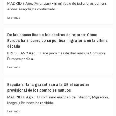
MADRID 9 Ago. (Agencias) – El ministro de Exteriores de Irán,
máxima
Sevilla,
precaución
Abbas Araqchi, ha confirmado...
Bilbao,
Alicante
Leer
Leer más
y
más
Valencia
sobre
los
Irán
controles
De las concertinas a los centros de retorno: Cómo
no
a
Europa ha endurecido su política migratoria en la última
ve
viajeros
década
posibilidades
desde
de
BRUSELAS 9 Ago. – Hace poco más de diez años, la Comisión
Italia
reanudar
Europea pedía a...
las
negociaciones
Leer
Leer más
hasta
más
que
sobre
EEUU
De
España e Italia garantizan a la UE el carácter
ponga
las
provisional de los controles mutuos
fin
concertinas
a
a
MADRID, 8 Ago. – El comisario europeo de Interior y Migración,
sus
los
Magnus Brunner, ha recibido...
violaciones
centros
Leer
de
Leer más
más
retorno: