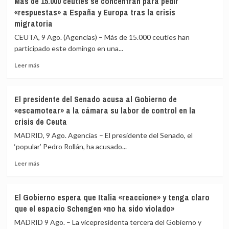
Más de 15.000 ceutíes se concentran para pedir
«respuestas» a España y Europa tras la crisis
migratoria
CEUTA, 9 Ago. (Agencias) – Más de 15.000 ceutíes han
participado este domingo en una...
Leer
Leer más
más
sobre
Más
El presidente del Senado acusa al Gobierno de
de
«escamotear» a la cámara su labor de control en la
15.000
crisis de Ceuta
ceutíes
se
MADRID, 9 Ago. Agencias – El presidente del Senado, el
concentran
‘popular’ Pedro Rollán, ha acusado...
para
pedir
Leer
Leer más
«respuestas»
más
a
sobre
España
El
El Gobierno espera que Italia «reaccione» y tenga claro
y
presidente
que el espacio Schengen «no ha sido violado»
Europa
del
tras
Senado
MADRID 9 Ago. – La vicepresidenta tercera del Gobierno y
la