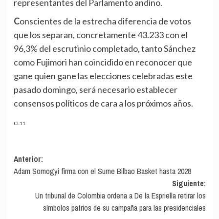
representantes del Parlamento andino.
Conscientes de la estrecha diferencia de votos
que los separan, concretamente 43.233 con el
96,3% del escrutinio completado, tanto Sánchez
como Fujimori han coincidido en reconocer que
gane quien gane las elecciones celebradas este
pasado domingo, será necesario establecer
consensos políticos de cara a los próximos años.
CL11
Navegación
Anterior:
Adam Somogyi firma con el Surne Bilbao Basket hasta 2028
de
Siguiente:
entradas
Un tribunal de Colombia ordena a De la Espriella retirar los
símbolos patrios de su campaña para las presidenciales