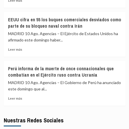
Jersey
Leer más
más
Frente
(EEUU)
sobre
28
donde
Al
de
estaba
EEUU cifra en 55 los buques comerciales desviados como
menos
las
Trump
parte de su bloqueo naval contra Irán
tres
disidencias
heridos
de
MADRID 10 Ago. Agencias – El Ejército de Estados Unidos ha
en
‘Mordisco’
afirmado este domingo haber...
un
en
Leer
tiroteo
una
Leer más
más
en
operación
sobre
Dinamarca
militar
EEUU
que
Perú informa de la muerte de once connacionales que
cifra
deja
combatían en el Ejército ruso contra Ucrania
en
dos
55
personas
MADRID 10 Ago. Agencias – El Gobierno de Perú ha anunciado
los
detenidas
este domingo que al...
buques
Leer
comerciales
Leer más
más
desviados
sobre
como
Perú
parte
Nuestras Redes Sociales
informa
de
de
su