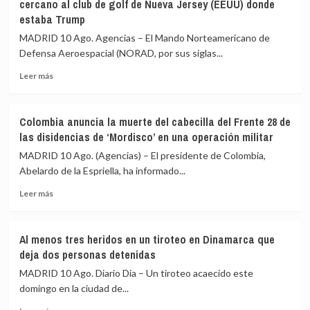
cercano al club de golf de Nueva Jersey (EEUU) donde
a
estaba Trump
China
la
MADRID 10 Ago. Agencias – El Mando Norteamericano de
donación
Defensa Aeroespacial (NORAD, por sus siglas...
de
5.000
Leer
Leer más
sistemas
más
fotovoltaicos
sobre
en
Interceptan
Colombia anuncia la muerte del cabecilla del Frente 28 de
medio
dos
las disidencias de ‘Mordisco’ en una operación militar
de
aviones
su
tras
MADRID 10 Ago. (Agencias) – El presidente de Colombia,
crisis
violar
Abelardo de la Espriella, ha informado...
energética
el
Leer
espacio
Leer más
más
aéreo
sobre
cercano
Colombia
al
Al menos tres heridos en un tiroteo en Dinamarca que
anuncia
club
deja dos personas detenidas
la
de
muerte
golf
MADRID 10 Ago. Diario Dia – Un tiroteo acaecido este
del
de
domingo en la ciudad de...
cabecilla
Nueva
Leer
del