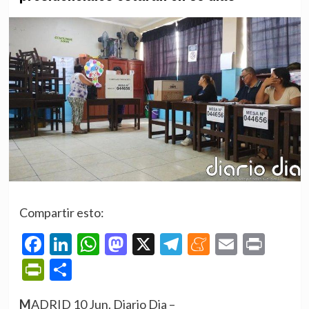
Compartir esto:
Facebook
LinkedIn
WhatsApp
Mastodon
X
Telegram
Meneame
Email
Prin
PrintFriendly
Compartir
MADRID 10 Jun. Diario Dia –