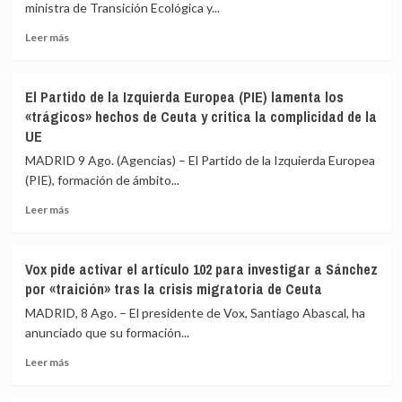
acusa
ministra de Transición Ecológica y...
crisis
al
migratoria
Leer
Gobierno
Leer más
más
de
sobre
«escamotear»
El
a
El Partido de la Izquierda Europea (PIE) lamenta los
Gobierno
la
«trágicos» hechos de Ceuta y critica la complicidad de la
espera
cámara
UE
que
su
Italia
labor
MADRID 9 Ago. (Agencias) – El Partido de la Izquierda Europea
«reaccione»
de
(PIE), formación de ámbito...
y
control
tenga
en
Leer
Leer más
claro
la
más
que
crisis
sobre
el
de
El
Vox pide activar el artículo 102 para investigar a Sánchez
espacio
Ceuta
Partido
por «traición» tras la crisis migratoria de Ceuta
Schengen
de
«no
la
MADRID, 8 Ago. – El presidente de Vox, Santiago Abascal, ha
ha
Izquierda
anunciado que su formación...
sido
Europea
violado»
Leer
(PIE)
Leer más
más
lamenta
sobre
los