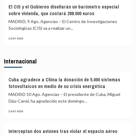
Vox
«trágicos»
El CIS y el Gobierno diseñarán un barómetro especial
pide
hechos
sobre vivienda, que costará 288.000 euros
activar
de
el
Ceuta
MADRID, 9 Ago. Agencias – El Centro de Investigaciones
artículo
y
Sociológicas (CIS) va a realizar un...
102
critica
Leer
para
la
Leer más
más
investigar
complicidad
sobre
a
de
El
Sánchez
la
Internacional
CIS
por
UE
y
«traición»
el
tras
Gobierno
la
Cuba agradece a China la donación de 5.000 sistemas
diseñarán
crisis
fotovoltaicos en medio de su crisis energética
un
migratoria
MADRID 10 Ago. Agencias – El presidente de Cuba, Miguel
barómetro
de
Díaz-Canel, ha agradecido este domingo...
especial
Ceuta
sobre
Leer
Leer más
vivienda,
más
que
sobre
costará
Cuba
288.000
Interceptan dos aviones tras violar el espacio aéreo
agradece
euros