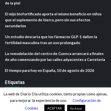
de la piel
El mijo biofortificado aporta el mismo beneficio en niños
que el suplemento de hierro, pero sin sus efectos
secundarios
Un estudio descarta que los fármacos GLP-1 dañen la
fertilidad masculina tras un uso prolongado
La remodelación del centro de Cuenca arrancará a finales
de año comenzando por las calles adyacentes a Carretería
El tiempo para hoy en España, 10 de agosto de 2026
Etiquetas
La web de Diario Dia utiliza cookies, tanto propias como ajenas,
ANDALUCÍA
ARAGÓN
ASTURIAS
C. VALENCIANA
para mejorar la experiencia de uso.
Configuración de
CASTILLA-LA MANCHA
CASTILLA Y LEÓN
CATALUNYA
Cookies
ACEPTAR
Rechazar