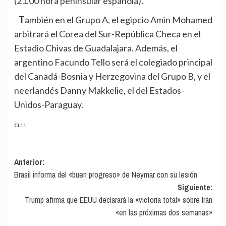
(21.00 hora peninsular española).
También en el Grupo A, el egipcio Amin Mohamed
arbitrará el Corea del Sur-República Checa en el
Estadio Chivas de Guadalajara. Además, el
argentino Facundo Tello será el colegiado principal
del Canadá-Bosnia y Herzegovina del Grupo B, y el
neerlandés Danny Makkelie, el del Estados-
Unidos-Paraguay.
CL11
Navegación
Anterior:
Brasil informa del «buen progreso» de Neymar con su lesión
de
Siguiente:
entradas
Trump afirma que EEUU declarará la «victoria total» sobre Irán
«en las próximas dos semanas»