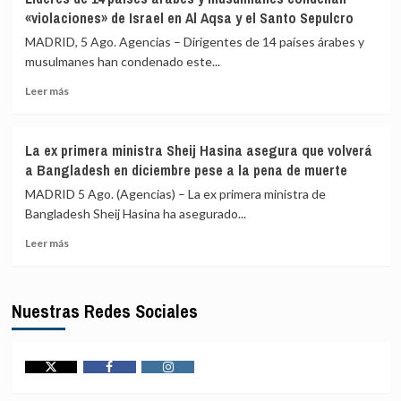
acusa
Norte
«violaciones» de Israel en Al Aqsa y el Santo Sepulcro
a
Brasil
MADRID, 5 Ago. Agencias – Dirigentes de 14 países árabes y
de
musulmanes han condenado este...
«escalar»
Leer
la
Leer más
más
disputa
sobre
tras
Líderes
los
La ex primera ministra Sheij Hasina asegura que volverá
de
insultos
a Bangladesh en diciembre pese a la pena de muerte
14
de
países
Milei
MADRID 5 Ago. (Agencias) – La ex primera ministra de
árabes
a
Bangladesh Sheij Hasina ha asegurado...
y
Lula
Leer
musulmanes
Leer más
más
condenan
sobre
«violaciones»
La
de
Nuestras Redes Sociales
ex
Israel
primera
en
ministra
Al
Sheij
Aqsa
Hasina
y
Twitter
Facebook
Instagram
asegura
el