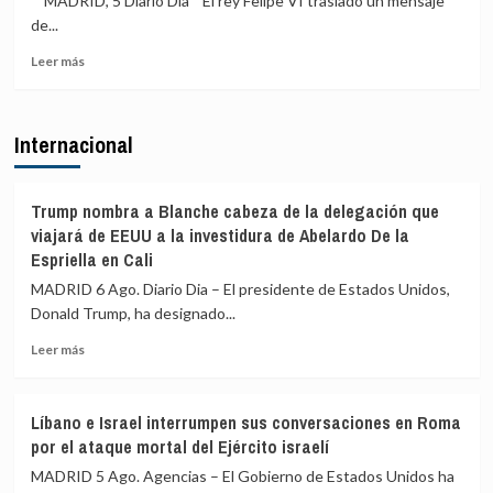
MADRID, 5 Diario Dia El rey Felipe VI trasladó un mensaje
contra
contra
de...
Sánchez:
la
Leer
«Es
soberanía
Leer más
más
el
nacional»
sobre
gobernante
Felipe
más
Internacional
VI
miserable
felicitó
en
al
toda
rey
nuestra
Trump nombra a Blanche cabeza de la delegación que
Mohammed
historia»
viajará de EEUU a la investidura de Abelardo De la
VI
Espriella en Cali
por
MADRID 6 Ago. Diario Dia – El presidente de Estados Unidos,
el
Día
Donald Trump, ha designado...
del
Leer
Leer más
Trono
más
y
sobre
destacó
Trump
los
Líbano e Israel interrumpen sus conversaciones en Roma
nombra
«lazos
por el ataque mortal del Ejército israelí
a
de
Blanche
MADRID 5 Ago. Agencias – El Gobierno de Estados Unidos ha
hermandad»
cabeza