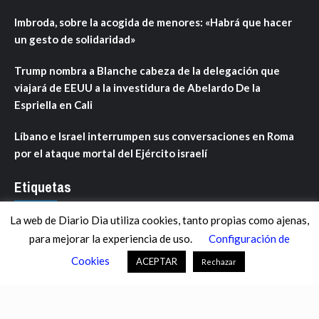
Imbroda, sobre la acogida de menores: «Habrá que hacer
un gesto de solidaridad»
Trump nombra a Blanche cabeza de la delegación que
viajará de EEUU a la investidura de Abelardo De la
Espriella en Cali
Líbano e Israel interrumpen sus conversaciones en Roma
por el ataque mortal del Ejército israelí
Etiquetas
La web de Diario Dia utiliza cookies, tanto propias como ajenas,
ANDALUCÍA
ARAGÓN
ASTURIAS
C. VALENCIANA
para mejorar la experiencia de uso.
Configuración de
CASTILLA-LA MANCHA
CASTILLA Y LEÓN
CATALUNYA
Cookies
ACEPTAR
Rechazar
CHANCE
CIENCIA
CULTURA
DEFENSA
DEPORTES
DESCONECTA
DESTACADOS
ECONOMÍA FINANZAS