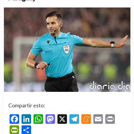
Compartir esto:
Facebook
LinkedIn
WhatsApp
Mastodon
X
Telegram
Meneame
Email
Prin
PrintFriendly
Compartir