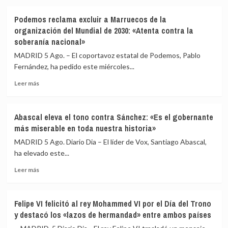
sobre
los
Melilla
cuerpos
Podemos reclama excluir a Marruecos de la
acusa
de
organización del Mundial de 2030: «Atenta contra la
al
80
soberanía nacional»
Gobierno
fallecidos
de
durante
MADRID 5 Ago. – El coportavoz estatal de Podemos, Pablo
una
la
Fernández, ha pedido este miércoles...
respuesta
crisis
«tardía»
migratoria
Leer
Leer más
del
más
Estado
sobre
ante
Podemos
Abascal eleva el tono contra Sánchez: «Es el gobernante
la
reclama
más miserable en toda nuestra historia»
crisis
excluir
migratoria
a
MADRID 5 Ago. Diario Dia – El líder de Vox, Santiago Abascal,
Marruecos
ha elevado este...
de
Leer
la
Leer más
más
organización
sobre
del
Abascal
Mundial
Felipe VI felicitó al rey Mohammed VI por el Día del Trono
eleva
de
y destacó los «lazos de hermandad» entre ambos países
el
2030:
tono
«Atenta