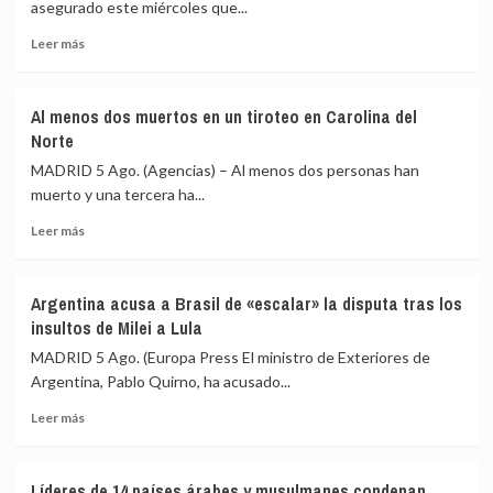
entre
asegurado este miércoles que...
de
ambos
Leer
la
Leer más
países
más
delegación
sobre
que
Líbano
viajará
Al menos dos muertos en un tiroteo en Carolina del
e
de
Norte
Israel
EEUU
interrumpen
a
MADRID 5 Ago. (Agencias) – Al menos dos personas han
sus
la
muerto y una tercera ha...
conversaciones
investidura
Leer
en
de
Leer más
más
Roma
Abelardo
sobre
por
De
Al
el
la
Argentina acusa a Brasil de «escalar» la disputa tras los
menos
ataque
Espriella
insultos de Milei a Lula
dos
mortal
en
muertos
del
Cali
MADRID 5 Ago. (Europa Press El ministro de Exteriores de
en
Ejército
Argentina, Pablo Quirno, ha acusado...
un
israelí
Leer
tiroteo
Leer más
más
en
sobre
Carolina
Argentina
del
Líderes de 14 países árabes y musulmanes condenan