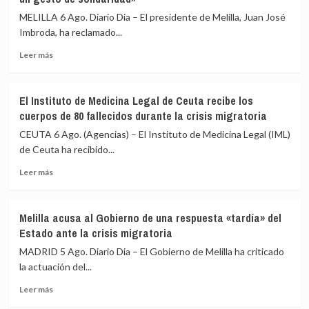
MELILLA 6 Ago. Diario Dia – El presidente de Melilla, Juan José
Imbroda, ha reclamado...
Leer
Leer más
más
sobre
Imbroda,
El Instituto de Medicina Legal de Ceuta recibe los
sobre
cuerpos de 80 fallecidos durante la crisis migratoria
la
acogida
CEUTA 6 Ago. (Agencias) – El Instituto de Medicina Legal (IML)
de
de Ceuta ha recibido...
menores:
Leer
«Habrá
Leer más
más
que
sobre
hacer
El
un
Melilla acusa al Gobierno de una respuesta «tardía» del
Instituto
gesto
Estado ante la crisis migratoria
de
de
Medicina
solidaridad»
MADRID 5 Ago. Diario Dia – El Gobierno de Melilla ha criticado
Legal
la actuación del...
de
Leer
Ceuta
Leer más
más
recibe