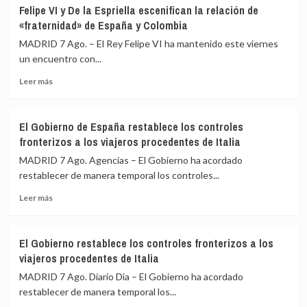
Felipe VI y De la Espriella escenifican la relación de
«fraternidad» de España y Colombia
MADRID 7 Ago. – El Rey Felipe VI ha mantenido este viernes
un encuentro con...
Leer
Leer más
más
sobre
Felipe
El Gobierno de España restablece los controles
VI
fronterizos a los viajeros procedentes de Italia
y
De
MADRID 7 Ago. Agencias – El Gobierno ha acordado
la
restablecer de manera temporal los controles...
Espriella
Leer
escenifican
Leer más
más
la
sobre
relación
El
de
El Gobierno restablece los controles fronterizos a los
Gobierno
«fraternidad»
viajeros procedentes de Italia
de
de
España
España
MADRID 7 Ago. Diario Dia – El Gobierno ha acordado
restablece
y
restablecer de manera temporal los...
los
Colombia