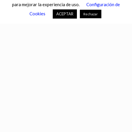
para mejorar la experiencia de uso.
Configuración de
CASTILLA-LA MANCHA
CASTILLA Y LEÓN
CATALUNYA
Cookies
ACEPTAR
Rechazar
CHANCE
CIENCIA
CULTURA
DEFENSA
DEPORTES
DESCONECTA
DESTACADOS
ECONOMÍA FINANZAS
EDUCACIÓN
ESPAÑA
ESTADOS UNIDOS
EUROPA
EXTREMADURA
FÚTBOL
GALICIA
GENTE
GOBIERNO
IGUALDAD
INFOSALUS.COM
INTERNACIONAL
INVESTIGACIÓN
ISLAS BALEARES
ISLAS CANARIAS
LA RIOJA
MACROECONOMÍA
MADRID
MIGRACIÓN
MUNDO
MURCIA
NACIONAL
NAVARRA
PAÍS VASCO
PORTALTIC
SEGURIDAD
SEVILLA
SOCIEDAD
TECNOLOGÍAS DE LA INFORMACIÓN