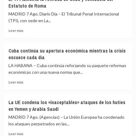
Senado
antes
Estatuto de Roma
de
de
EEUU
MADRID 7 Ago. Diario Dia – El Tribunal Penal Internacional
la
aprueba
toma
(TPI), con sede en La...
el
de
Leer
proyecto
Leer más
posesión
más
de
sobre
ley
El
de
Cuba continúa su apertura económica mientras la crisis
TPI
sanciones
escuece cada día
lamenta
contra
la
las
LA HABANA – Cuba continúa reforzando su paquete reformas
retirada
exportaciones
económicas con una nueva norma que...
de
de
Leer
Chad
crudo
Leer más
más
y
y
sobre
Venezuela
gas
Cuba
del
rusos
La UE condena los «inaceptables» ataques de los hutíes
continúa
Estatuto
en Yemen y Arabia Saudí
su
de
apertura
Roma
MADRID 7 Ago. (Agencias) – La Unión Europea ha condenado
económica
los ataques perpetrados en las...
mientras
Leer
la
Leer más