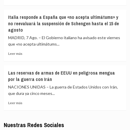
más
crisis
sobre
escuece
La
cada
Italia responde a España que «no acepta ultimátums» y
UE
día
no reevaluará la suspensión de Schengen hasta el 15 de
condena
agosto
los
«inaceptables»
MADRID, 7 Ago. – El Gobierno italiano ha avisado este viernes
ataques
que «no acepta ultimátums...
de
los
Leer
Leer más
hutíes
más
en
sobre
Yemen
Italia
Las reservas de armas de EEUU en peligrosa mengua
y
responde
por la guerra con Irán
Arabia
a
Saudí
España
NACIONES UNIDAS – La guerra de Estados Unidos con Irán,
que
que dura ya cinco meses...
«no
Leer
acepta
Leer más
más
ultimátums»
sobre
y
Las
no
Nuestras Redes Sociales
reservas
reevaluará
de
la