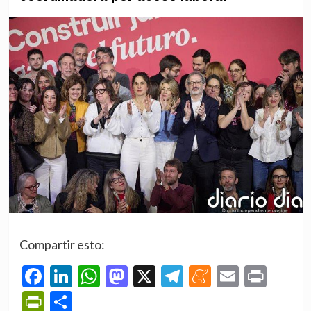
Compartir esto:
Facebook
LinkedIn
WhatsApp
Mastodon
X
Telegram
Meneame
Email
Prin
PrintFriendly
Compartir