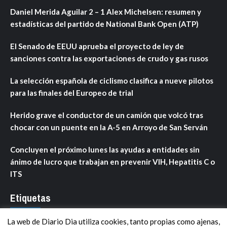
Daniel Merida Aguilar 2 – 1 Alex Michelsen: resumen y
estadísticas del partido de National Bank Open (ATP)
El Senado de EEUU aprueba el proyecto de ley de
sanciones contra las exportaciones de crudo y gas rusos
La selección española de ciclismo clasifica a nueve pilotos
para las finales del Europeo de trial
Herido grave el conductor de un camión que volcó tras
chocar con un puente en la A-5 en Arroyo de San Serván
Concluyen el próximo lunes las ayudas a entidades sin
ánimo de lucro que trabajan en prevenir VIH, Hepatitis C o
ITS
Etiquetas
La web de Diario Dia utiliza cookies, tanto propias como ajenas,
ANDALUCÍA
ARAGÓN
ASTURIAS
C. VALENCIANA