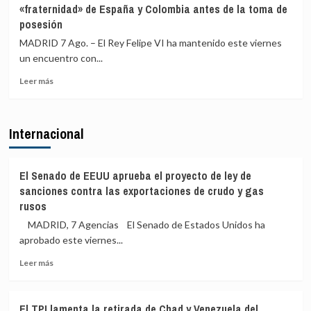
«fraternidad» de España y Colombia antes de la toma de
a
afirma
posesión
todos
que
sus
la
MADRID 7 Ago. – El Rey Felipe VI ha mantenido este viernes
cargos
Fiscalía
un encuentro con...
está
para
Leer
Leer más
«defender
más
el
sobre
interés»
Felipe
Internacional
de
VI
los
y
menores
De
y
la
El Senado de EEUU aprueba el proyecto de ley de
«no
Espriella
sanciones contra las exportaciones de crudo y gas
para
escenifican
rusos
salir
la
al
MADRID, 7 Agencias El Senado de Estados Unidos ha
relación
auxilio
de
aprobado este viernes...
del
«fraternidad»
Leer
Gobierno»
Leer más
de
más
España
sobre
y
El
Colombia
El TPI lamenta la retirada de Chad y Venezuela del