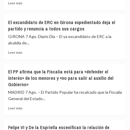
Leer
controles
Leer más
más
fronterizos
sobre
a
El
los
El excandidato de ERC en Girona expedientado deja el
Gobierno
viajeros
partido y renuncia a todos sus cargos
restablece
procedentes
los
de
GIRONA 7 Ago. Diario Dia – El ya excandidato de ERC a la
controles
Italia
alcaldía de...
fronterizos
Leer
a
Leer más
más
los
sobre
viajeros
El
procedentes
El PP afirma que la Fiscalía está para «defender el
excandidato
de
interés» de los menores y «no para salir al auxilio del
de
Italia
Gobierno»
ERC
en
MADRID 7 Ago. – El Partido Popular ha recalcado que la Fiscalía
Girona
General del Estado...
expedientado
deja
Leer
Leer más
el
más
partido
sobre
y
El
Felipe VI y De la Espriella escenifican la relación de
renuncia
PP