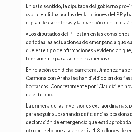
En este sentido, la diputada del gobierno provincial y responsable del área de carreteras se ha mostrado
«sorprendida» por las declaraciones del PP y
el plan de carreteras y la inversión que se está
«Los diputados del PP están en las comisiones informativas, asisten a los plenos y tienen conocimiento
de todas las actuaciones de emergencia que es
que este tipo de afirmaciones «evidencian que, 
fundamento para salir en los medios».
En relación con dicha carretera, Jiménez ha señalado que las intervenciones en la carretera que une
Carmona con Arahal se han dividido en dos fas
borrascas. Concretamente por ‘Claudia’ en nov
de este año.
La primera de las inversiones extraordinarias, por valor de más de 700 mil euros, se ha ejecutado ya, y
para seguir subsanando deficiencias ocasionad
declaración de emergencia que está aprobada 
otro arreglo que ascenderá a 1,3 millones de e