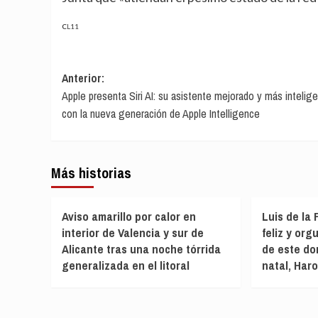
CL11
Navegación
Anterior:
Apple presenta Siri AI: su asistente mejorado y más intelig
de
con la nueva generación de Apple Intelligence
entradas
Más historias
Aviso amarillo por calor en
Luis de la
interior de Valencia y sur de
feliz y org
Alicante tras una noche tórrida
de este do
generalizada en el litoral
natal, Har