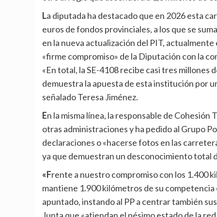
La diputada ha destacado que en 2026 esta carretera recibirá mejoras por valor de dos millones de
euros de fondos provinciales, a los que se sum
en la nueva actualización del PIT, actualmente 
«firme compromiso» de la Diputación con la con
«En total, la SE-4108 recibe casi tres millones
demuestra la apuesta de esta institución por un
señalado Teresa Jiménez.
En la misma línea, la responsable de Cohesión Territorial ha defendido la gestión provincial frente a la de
otras administraciones y ha pedido al Grupo Pop
declaraciones o «hacerse fotos en las carretera
ya que demuestran un desconocimiento total de 
«Frente a nuestro compromiso con los 1.400 kilómetros de carreteras de titularidad provincial, la Junta
mantiene 1.900 kilómetros de su competencia e
apuntado, instando al PP a centrar también sus 
Junta que «atiendan el pésimo estado de la red 