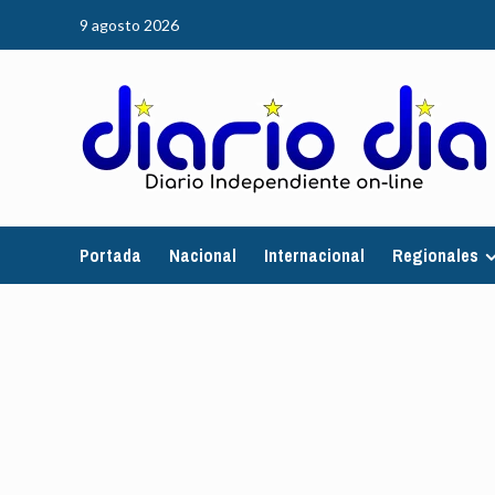
Saltar
9 agosto 2026
al
contenido
Portada
Nacional
Internacional
Regionales