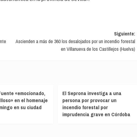
Siguiente:
ente
Ascienden a más de 360 los desalojados por un incendio forestal
en Villanueva de los Castillejos (Huelva)
 Fuente «emocionado,
El Seprona investiga a una
ulloso» en el homenaje
persona por provocar un
mingo en su ciudad
incendio forestal por
o
imprudencia grave en Córdoba