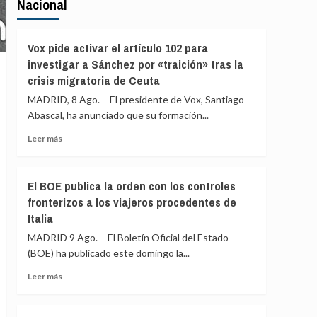
Nacional
Vox pide activar el artículo 102 para
investigar a Sánchez por «traición» tras la
crisis migratoria de Ceuta
MADRID, 8 Ago. – El presidente de Vox, Santiago
Abascal, ha anunciado que su formación...
Leer
Leer más
más
sobre
Vox
El BOE publica la orden con los controles
pide
fronterizos a los viajeros procedentes de
activar
Italia
el
artículo
MADRID 9 Ago. – El Boletín Oficial del Estado
102
(BOE) ha publicado este domingo la...
para
investigar
Leer
Leer más
a
más
Sánchez
sobre
por
El