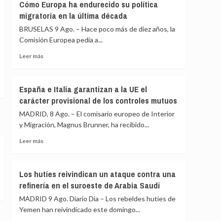
Cómo Europa ha endurecido su política
pide
Málaga,
migratoria en la última década
máxima
Sevilla,
precaución
Bilbao,
BRUSELAS 9 Ago. – Hace poco más de diez años, la
Alicante
Comisión Europea pedía a...
y
Leer
Valencia
Leer más
más
los
sobre
controles
De
a
España e Italia garantizan a la UE el
las
viajeros
carácter provisional de los controles mutuos
concertinas
desde
a
Italia
MADRID, 8 Ago. – El comisario europeo de Interior
los
y Migración, Magnus Brunner, ha recibido...
centros
de
Leer
Leer más
retorno:
más
Cómo
sobre
Europa
España
Los hutíes reivindican un ataque contra una
ha
e
refinería en el suroeste de Arabia Saudí
endurecido
Italia
su
garantizan
MADRID 9 Ago. Diario Dia – Los rebeldes hutíes de
política
a
Yemen han reivindicado este domingo...
migratoria
la