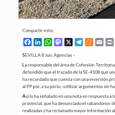
Compartir esto:
Facebook
LinkedIn
WhatsApp
Mastodon
X
Telegra
Mene
Em
SEVILLA 8 Jun. Agencias –
La responsable del área de Cohesión Territorial de la Diputación de Sevilla, Teresa Jiménez, ha
defendido que el trazado de la SE-4108 que une
ha recordado que cuenta con una inversión prov
al PP por, a su juicio, «utilizar argumentos sin 
Así lo ha señalado en una nota en respuesta a las acusaciones del Grupo Popular en la institución
provincial, que ha denunciado el «abandono» de
realizadas y ha reclamado mayor información a