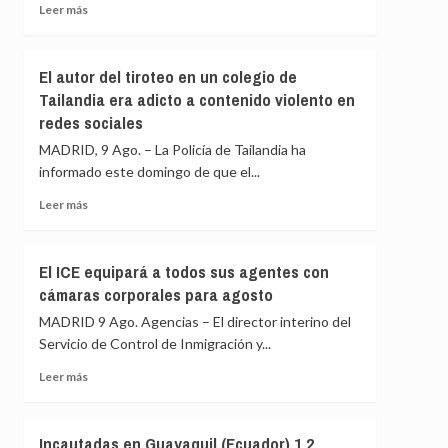
en
UE
Leer
Leer más
la
el
más
última
carácter
sobre
década
provisional
Los
El autor del tiroteo en un colegio de
de
hutíes
Tailandia era adicto a contenido violento en
los
reivindican
redes sociales
controles
un
mutuos
ataque
MADRID, 9 Ago. – La Policía de Tailandia ha
contra
informado este domingo de que el...
una
refinería
Leer
Leer más
en
más
el
sobre
suroeste
El
El ICE equipará a todos sus agentes con
de
autor
cámaras corporales para agosto
Arabia
del
Saudí
tiroteo
MADRID 9 Ago. Agencias – El director interino del
en
Servicio de Control de Inmigración y...
un
colegio
Leer
Leer más
de
más
Tailandia
sobre
era
El
Incautadas en Guayaquil (Ecuador) 1,2