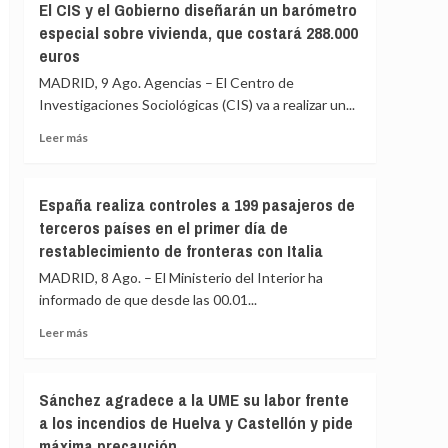
El CIS y el Gobierno diseñarán un barómetro
«traición»
BOE
especial sobre vivienda, que costará 288.000
tras
publica
la
euros
la
crisis
orden
MADRID, 9 Ago. Agencias – El Centro de
migratoria
con
Investigaciones Sociológicas (CIS) va a realizar un...
de
los
Ceuta
controles
Leer
Leer más
fronterizos
más
a
sobre
los
El
España realiza controles a 199 pasajeros de
viajeros
CIS
terceros países en el primer día de
procedentes
y
de
restablecimiento de fronteras con Italia
el
Italia
Gobierno
MADRID, 8 Ago. – El Ministerio del Interior ha
diseñarán
informado de que desde las 00.01...
un
barómetro
Leer
Leer más
especial
más
sobre
sobre
vivienda,
España
Sánchez agradece a la UME su labor frente
que
realiza
a los incendios de Huelva y Castellón y pide
costará
controles
288.000
máxima precaución
a