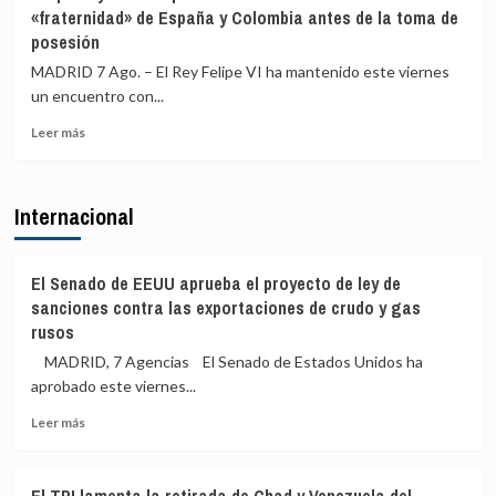
PP
«fraternidad» de España y Colombia antes de la toma de
a
afirma
posesión
todos
que
sus
la
MADRID 7 Ago. – El Rey Felipe VI ha mantenido este viernes
cargos
Fiscalía
un encuentro con...
está
para
Leer
Leer más
«defender
más
el
sobre
interés»
Felipe
Internacional
de
VI
los
y
menores
De
y
la
El Senado de EEUU aprueba el proyecto de ley de
«no
Espriella
sanciones contra las exportaciones de crudo y gas
para
escenifican
rusos
salir
la
al
MADRID, 7 Agencias El Senado de Estados Unidos ha
relación
auxilio
de
aprobado este viernes...
del
«fraternidad»
Leer
Gobierno»
Leer más
de
más
España
sobre
y
El
Colombia