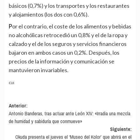
básicos (0,7%) y los transportes y los restaurantes
y alojamientos (los dos con 0,6%).
Por el contrario, el coste de los alimentos y bebidas
no alcohólicas retrocedió un 0,8% y el de la ropa y
calzado y el de los seguros y servicios financieros
bajaron en ambos casos un 0,2%. Después, los
precios de la información y comunicación se
mantuvieron invariables.
CL8
Navegación
Anterior:
Antonio Banderas, tras actuar ante León XIV: «Irradia una mezcla
de
de humidad y sabiduría que conmueve»
entradas
Siguiente:
Okuda presenta el jueves el ‘Museo del Kolor’ que abrirá en el