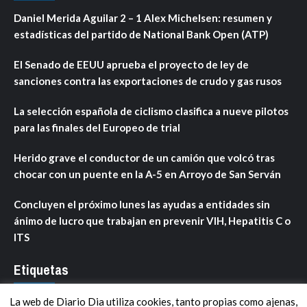
Daniel Merida Aguilar 2 – 1 Alex Michelsen: resumen y
estadísticas del partido de National Bank Open (ATP)
El Senado de EEUU aprueba el proyecto de ley de
sanciones contra las exportaciones de crudo y gas rusos
La selección española de ciclismo clasifica a nueve pilotos
para las finales del Europeo de trial
Herido grave el conductor de un camión que volcó tras
chocar con un puente en la A-5 en Arroyo de San Serván
Concluyen el próximo lunes las ayudas a entidades sin
ánimo de lucro que trabajan en prevenir VIH, Hepatitis C o
ITS
Etiquetas
La web de Diario Dia utiliza cookies, tanto propias como ajenas,
ANDALUCÍA
ARAGÓN
ASTURIAS
C. VALENCIANA