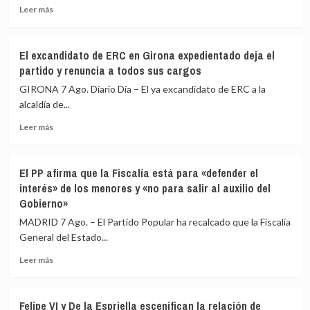
Leer
controles
Leer más
más
fronterizos
sobre
a
El
los
El excandidato de ERC en Girona expedientado deja el
Gobierno
viajeros
partido y renuncia a todos sus cargos
restablece
procedentes
los
de
GIRONA 7 Ago. Diario Dia – El ya excandidato de ERC a la
controles
Italia
alcaldía de...
fronterizos
Leer
a
Leer más
más
los
sobre
viajeros
El
procedentes
El PP afirma que la Fiscalía está para «defender el
excandidato
de
interés» de los menores y «no para salir al auxilio del
de
Italia
Gobierno»
ERC
en
MADRID 7 Ago. – El Partido Popular ha recalcado que la Fiscalía
Girona
General del Estado...
expedientado
deja
Leer
Leer más
el
más
partido
sobre
y
El
Felipe VI y De la Espriella escenifican la relación de
renuncia