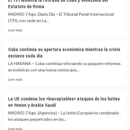
El TPI lamenta la retirada de Chad y Venezuela del
Senado
antes
Estatuto de Roma
de
de
EEUU
MADRID 7 Ago. Diario Dia – El Tribunal Penal Internacional
la
aprueba
toma
(TPI), con sede en La...
el
de
Leer
proyecto
Leer más
posesión
más
de
sobre
ley
El
de
Cuba continúa su apertura económica mientras la crisis
TPI
sanciones
escuece cada día
lamenta
contra
la
las
LA HABANA – Cuba continúa reforzando su paquete reformas
retirada
exportaciones
económicas con una nueva norma que...
de
de
Leer
Chad
crudo
Leer más
más
y
y
sobre
Venezuela
gas
Cuba
del
rusos
La UE condena los «inaceptables» ataques de los hutíes
continúa
Estatuto
en Yemen y Arabia Saudí
su
de
apertura
Roma
MADRID 7 Ago. (Agencias) – La Unión Europea ha condenado
económica
los ataques perpetrados en las...
mientras
Leer
la
Leer más