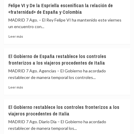
Felipe VI y De la Espriella escenifican la relación de
«fraternidad» de España y Colombia
MADRID 7 Ago. – El Rey Felipe VI ha mantenido este viernes
un encuentro con...
Leer
Leer más
más
sobre
Felipe
El Gobierno de España restablece los controles
VI
fronterizos a los viajeros procedentes de Italia
y
De
MADRID 7 Ago. Agencias – El Gobierno ha acordado
la
restablecer de manera temporal los controles...
Espriella
Leer
escenifican
Leer más
más
la
sobre
relación
El
de
El Gobierno restablece los controles fronterizos a los
Gobierno
«fraternidad»
viajeros procedentes de Italia
de
de
España
España
MADRID 7 Ago. Diario Dia – El Gobierno ha acordado
restablece
y
restablecer de manera temporal los...
los
Colombia