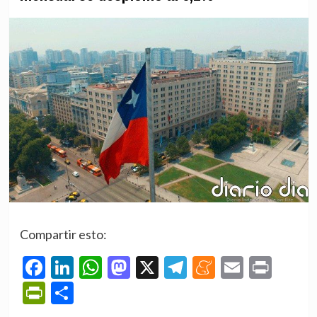
Compartir esto:
Facebook
LinkedIn
WhatsApp
Mastodon
X
Telegram
Meneame
Email
Prin
PrintFriendly
Compartir