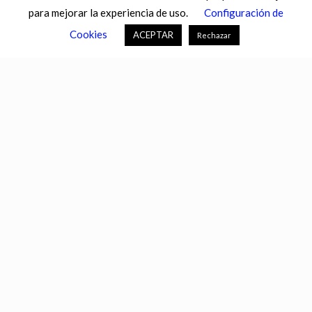
para mejorar la experiencia de uso.
Configuración de
CASTILLA-LA MANCHA
CASTILLA Y LEÓN
CATALUNYA
Cookies
ACEPTAR
Rechazar
CHANCE
CIENCIA
CULTURA
DEFENSA
DEPORTES
DESCONECTA
DESTACADOS
ECONOMÍA FINANZAS
EDUCACIÓN
ESPAÑA
ESTADOS UNIDOS
EUROPA
EXTREMADURA
FÚTBOL
GALICIA
GENTE
GOBIERNO
IGUALDAD
INFOSALUS.COM
INTERNACIONAL
INVESTIGACIÓN
ISLAS BALEARES
ISLAS CANARIAS
LA RIOJA
MACROECONOMÍA
MADRID
MIGRACIÓN
MUNDO
MURCIA
NACIONAL
NAVARRA
PAÍS VASCO
PORTALTIC
SEGURIDAD
SEVILLA