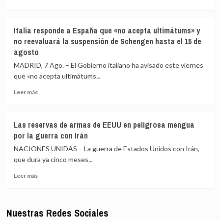
más
crisis
sobre
escuece
La
cada
Italia responde a España que «no acepta ultimátums» y
UE
día
no reevaluará la suspensión de Schengen hasta el 15 de
condena
agosto
los
«inaceptables»
MADRID, 7 Ago. – El Gobierno italiano ha avisado este viernes
ataques
que «no acepta ultimátums...
de
los
Leer
Leer más
hutíes
más
en
sobre
Yemen
Italia
Las reservas de armas de EEUU en peligrosa mengua
y
responde
por la guerra con Irán
Arabia
a
Saudí
España
NACIONES UNIDAS – La guerra de Estados Unidos con Irán,
que
que dura ya cinco meses...
«no
Leer
acepta
Leer más
más
ultimátums»
sobre
y
Las
no
Nuestras Redes Sociales
reservas
reevaluará