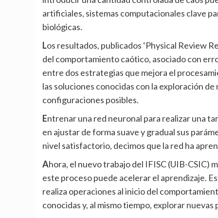
artificiales, sistemas computacionales clave para
biológicas.
Los resultados, publicados ‘Physical Review Research’, muestran que las operaciones realizadas al inicio
del comportamiento caótico, asociado con error
entre dos estrategias que mejora el procesamie
las soluciones conocidas con la exploración de
configuraciones posibles.
Entrenar una red neuronal para realizar una tarea, como hacer predicciones o clasificaciones, consiste
en ajustar de forma suave y gradual sus parám
nivel satisfactorio, decimos que la red ha apren
Ahora, el nuevo trabajo del IFISC (UIB-CSIC) muestra que introducir una cantidad controlada de caos en
este proceso puede acelerar el aprendizaje. Est
realiza operaciones al inicio del comportamient
conocidas y, al mismo tiempo, explorar nuevas p