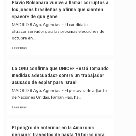
en
Flávio Bolsonaro vuelve a llamar corruptos a
Girona
los jueces brasileños y afirma que sienten
expedientado
«pavor» de que gane
deja
el
MADRID 8 Ago. Agencias – El candidato
partido
ultraconservador para las próximas elecciones de
y
octubre en...
renuncia
a
Leer
Leer más
todos
más
sus
sobre
cargos
Flávio
La ONU confirma que UNICEF «está tomando
Bolsonaro
medidas adecuadas» contra un trabajador
vuelve
acusado de espiar para Israel
a
llamar
MADRID 8 Ago. Agencias – El portavoz de adjunto
corruptos
de Naciones Unidas, Farhan Haq, ha...
a
los
Leer
Leer más
jueces
más
brasileños
sobre
y
La
El peligro de enfermar en la Amazonía
afirma
ONU
peruana: trayectos de hasta 15 horas para
que
confirma