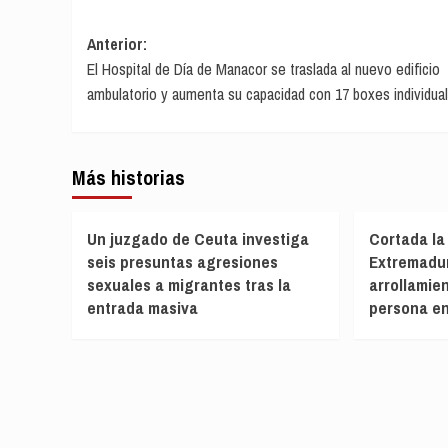
Navegación
Anterior:
El Hospital de Día de Manacor se traslada al nuevo edificio
de
ambulatorio y aumenta su capacidad con 17 boxes individua
entradas
Más historias
Un juzgado de Ceuta investiga
Cortada la
seis presuntas agresiones
Extremadur
sexuales a migrantes tras la
arrollamie
entrada masiva
persona en