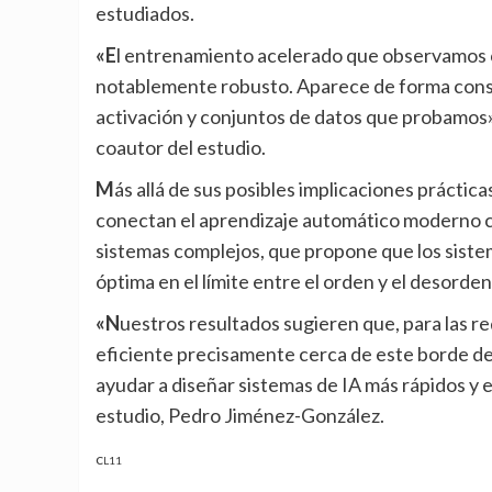
estudiados.
«El entrenamiento acelerado que observamos cerca del borde de la estabilidad resulta ser
notablemente robusto. Aparece de forma consis
activación y conjuntos de datos que probamos»,
coautor del estudio.
Más allá de sus posibles implicaciones prácticas para acelerar el entrenamiento, los hallazgos también
conectan el aprendizaje automático moderno con 
sistemas complejos, que propone que los sist
óptima en el límite entre el orden y el desorden
«Nuestros resultados sugieren que, para las redes neuronales que estudiamos, el aprendizaje es más
eficiente precisamente cerca de este borde de
ayudar a diseñar sistemas de IA más rápidos y e
estudio, Pedro Jiménez-González.
CL11