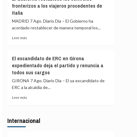
Gobierno
y
fronterizos a los viajeros procedentes de
de
Colombia
Italia
España
restablece
MADRID 7 Ago. Diario Dia – El Gobierno ha
los
acordado restablecer de manera temporal los...
controles
fronterizos
Leer
Leer más
a
más
los
sobre
viajeros
El
El excandidato de ERC en Girona
procedentes
Gobierno
expedientado deja el partido y renuncia a
de
restablece
Italia
todos sus cargos
los
controles
GIRONA 7 Ago. Diario Dia – El ya excandidato de
fronterizos
ERC a la alcaldía de...
a
los
Leer
Leer más
viajeros
más
procedentes
sobre
de
El
Italia
Internacional
excandidato
de
ERC