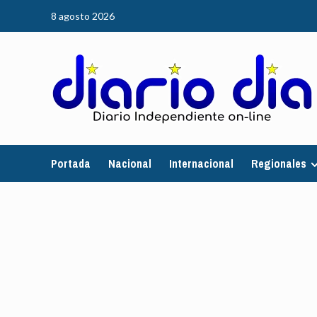
Saltar
8 agosto 2026
al
contenido
Portada
Nacional
Internacional
Regionales