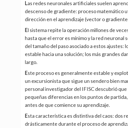
Las redes neuronales artificiales suelen aprender mediante algoritmos de optimización como el
descenso de gradiente: proceso matemático util
dirección en el aprendizaje (vector o gradiente
El sistema repite la operación millones de veces, ajustando gradualmente los parámetros del modelo,
hasta que el error es mínimo y la red neuronal 
del tamaño del paso asociado a estos ajustes:
estable hacia una solución; los más grandes da
largo.
Este proceso es generalmente estable y explotador, refinando constantemente la solución actual, como
un excursionista que sigue un sendero bien ma
personal investigador del IFISC descubrió que 
pequeñas diferencias en los puntos de partida, e
antes de que comience su aprendizaje.
Esta característica es distintiva del caos: dos redes neuronales casi idénticas pueden divergir
drásticamente durante el proceso de aprendiz