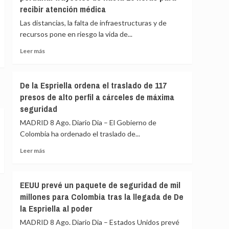
sienten
recibir atención médica
que
«pavor»
UNICEF
Las distancias, la falta de infraestructuras y de
de
«está
recursos pone en riesgo la vida de...
que
tomando
gane
medidas
Leer
Leer más
adecuadas»
más
contra
sobre
un
El
De la Espriella ordena el traslado de 117
trabajador
peligro
presos de alto perfil a cárceles de máxima
acusado
de
de
seguridad
enfermar
espiar
en
MADRID 8 Ago. Diario Dia – El Gobierno de
para
la
Colombia ha ordenado el traslado de...
Israel
Amazonía
peruana:
Leer
Leer más
trayectos
más
de
sobre
hasta
De
EEUU prevé un paquete de seguridad de mil
15
la
millones para Colombia tras la llegada de De
horas
Espriella
para
la Espriella al poder
ordena
recibir
el
MADRID 8 Ago. Diario Dia – Estados Unidos prevé
atención
traslado