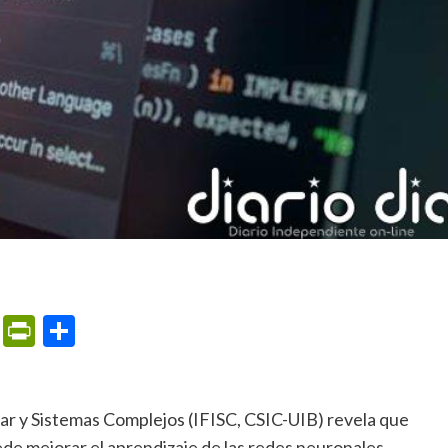
m
ame
ail
Print
PrintFriendly
Compartir
de mejorar el aprendizaje de las redes neuronales