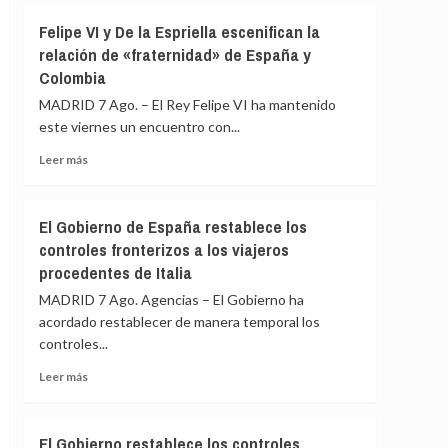
ante
Albares
Felipe VI y De la Espriella escenifican la
los
mantiene
«agujeros
relación de «fraternidad» de España y
reuniones
negros»
Colombia
bilaterales
de
con
MADRID 7 Ago. – El Rey Felipe VI ha mantenido
la
homólogos
crisis
este viernes un encuentro con...
latinoamericanos
de
para
Leer
Leer más
Ceuta
impulsar
más
la
sobre
Cumbre
Felipe
El Gobierno de España restablece los
de
VI
controles fronterizos a los viajeros
Madrid
y
procedentes de Italia
De
la
MADRID 7 Ago. Agencias – El Gobierno ha
Espriella
acordado restablecer de manera temporal los
escenifican
controles...
la
relación
Leer
Leer más
de
más
«fraternidad»
sobre
de
El
El Gobierno restablece los controles
España