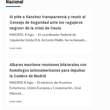
Nacional
IU pide a Sánchez transparencia y reunir al
Consejo de Seguridad ante los «agujeros
negros» de la crisis de Ceuta
MADRID, 8 Ago. – El coordinador federal de
Izquierda Unida (IU), Antonio Maíllo, ha reclamado...
Leer
Leer más
más
sobre
IU
Albares mantiene reuniones bilaterales con
pide
homólogos latinoamericanos para impulsar
a
la Cumbre de Madrid
Sánchez
transparencia
MADRID 8 Ago. – El ministro de Asuntos
y
Exteriores, Unión Europea y Cooperación, José
reunir
Manuel...
al
Consejo
Leer
Leer más
de
más
Seguridad
sobre