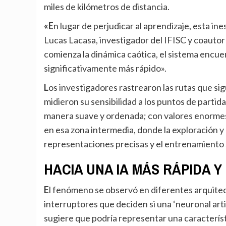
miles de kilómetros de distancia.
«En lugar de perjudicar al aprendizaje, esta inestabilidad caótica puede en realidad acelerarlo», explica
Lucas Lacasa, investigador del IFISC y coautor
comienza la dinámica caótica, el sistema encue
significativamente más rápido».
Los investigadores rastrearon las rutas que siguen los parámetros de la red durante el entrenamiento y
midieron su sensibilidad a los puntos de partid
manera suave y ordenada; con valores enormes, 
en esa zona intermedia, donde la exploración y 
representaciones precisas y el entrenamiento
HACIA UNA IA MÁS RÁPIDA Y
El fenómeno se observó en diferentes arquitecturas de redes neuronales, funciones de activación -
interruptores que deciden si una ‘neuronal artif
sugiere que podría representar una característ