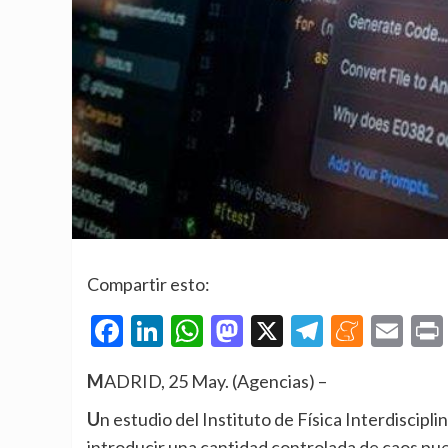
Compartir esto:
Facebook
LinkedIn
WhatsApp
Mastodon
X
Telegra
Mene
Em
MADRID, 25 May. (Agencias) –
Un estudio del Instituto de Física Interdisciplinar y Sistemas Complejos (IFISC, CSIC-UIB) revela que
introducir una cantidad controlada de caos pue