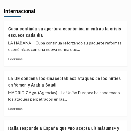
Ceuta
levantar
La
Internacional
los
Fiscalía
controles
avisa
a
de
sus
que
Cuba continúa su apertura económica mientras la crisis
viajeros
actuará
escuece cada día
o
si
LA HABANA – Cuba continúa reforzando su paquete reformas
habrá
las
«medidas
económicas con una nueva norma que...
comunidades
proporcionales»
autónomas
Leer
Leer más
rechazan
más
el
sobre
reparto
Cuba
de
La UE condena los «inaceptables» ataques de los hutíes
continúa
menores
en Yemen y Arabia Saudí
su
migrantes
apertura
MADRID 7 Ago. (Agencias) – La Unión Europea ha condenado
de
económica
los ataques perpetrados en las...
Ceuta
mientras
Leer
la
Leer más
más
crisis
sobre
escuece
La
cada
Italia responde a España que «no acepta ultimátums» y
UE
día