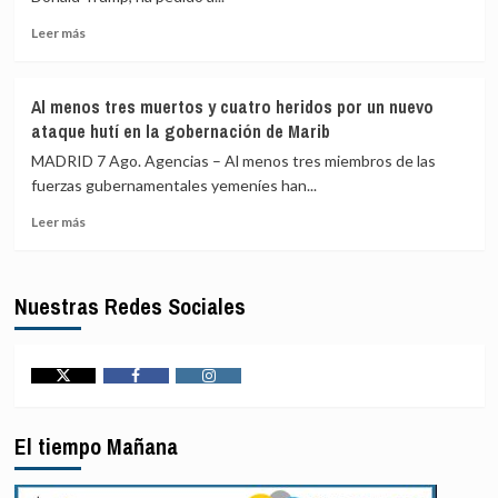
en
hasta
peligrosa
el
Leer
Leer más
mengua
15
más
por
de
sobre
la
agosto
Trump
Al menos tres muertos y cuatro heridos por un nuevo
guerra
pide
ataque hutí en la gobernación de Marib
con
a
Irán
sus
MADRID 7 Ago. Agencias – Al menos tres miembros de las
senadores
fuerzas gubernamentales yemeníes han...
que
Leer
«espabilen»
Leer más
más
en
sobre
las
Al
próximas
Nuestras Redes Sociales
menos
legislativas
tres
o
muertos
será
y
«el
cuatro
último
Twitter
Facebook
Instagram
heridos
presidente
por
republicano»
El tiempo Mañana
un
nuevo
ataque