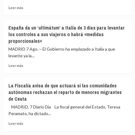
palabras
«No
del
hay
Leer
Leer más
dirigente
ningún
más
de
motivo»
sobre
Vox
Sumar
España da un ‘ultimátum’ a Italia de 3 días para levantar
llamando
pide
los controles a sus viajeros o habrá «medidas
a
que
proporcionales»
«cazar»
la
a
directora
MADRID 7 Ago. – El Gobierno ha emplazado a Italia a que
los
del
levante ya la...
migrantes
CNI
de
explique
Leer
Leer más
Ceuta
en
más
el
sobre
Congreso
España
La Fiscalía avisa de que actuará si las comunidades
qué
da
autónomas rechazan el reparto de menores migrantes
sabía
un
de Ceuta
de
‘ultimátum’
la
a
MADRID, 7 Diario Dia La fiscal general del Estado, Teresa
entrada
Italia
Peramato, ha dictado...
masiva
de
de
3
Leer
Leer más
migrantes
días
más
en
para
sobre