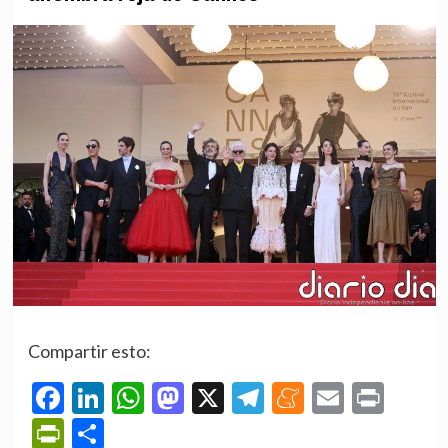
Compartir esto:
Facebook
LinkedIn
WhatsApp
Mastodon
X
Telegram
Meneame
Email
Prin
PrintFriendly
Compartir