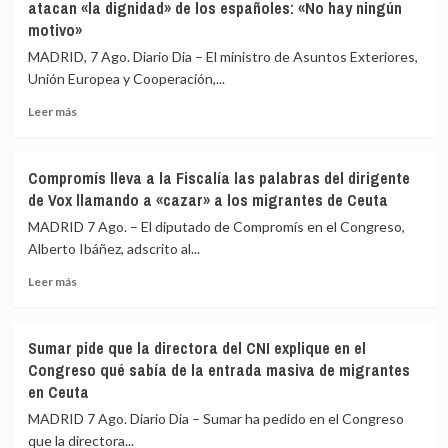
atacan «la dignidad» de los españoles: «No hay ningún
que
motivo»
la
directora
MADRID, 7 Ago. Diario Dia – El ministro de Asuntos Exteriores,
del
Unión Europea y Cooperación,...
CNI
comparezca
Leer
Leer más
en
más
la
sobre
Comisión
Albares
Compromís lleva a la Fiscalía las palabras del dirigente
de
insta
de Vox llamando a «cazar» a los migrantes de Ceuta
Secretos
a
del
Italia
MADRID 7 Ago. – El diputado de Compromís en el Congreso,
Congreso
a
Alberto Ibáñez, adscrito al...
por
retirar
la
Leer
unos
Leer más
crisis
más
controles
de
sobre
que
Ceuta
Compromís
atacan
Sumar pide que la directora del CNI explique en el
lleva
«la
Congreso qué sabía de la entrada masiva de migrantes
a
dignidad»
en Ceuta
la
de
Fiscalía
los
MADRID 7 Ago. Diario Dia – Sumar ha pedido en el Congreso
las
españoles:
que la directora...