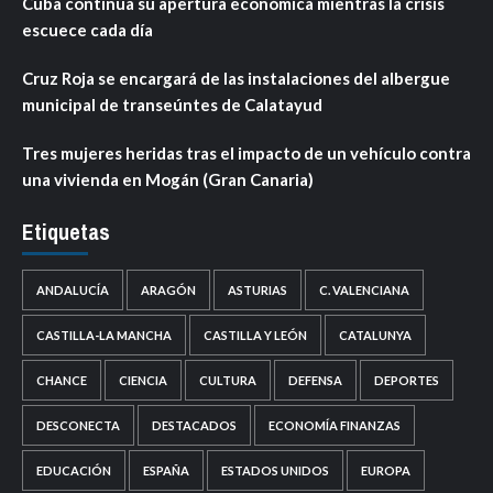
Cuba continúa su apertura económica mientras la crisis
escuece cada día
Cruz Roja se encargará de las instalaciones del albergue
municipal de transeúntes de Calatayud
Tres mujeres heridas tras el impacto de un vehículo contra
una vivienda en Mogán (Gran Canaria)
Etiquetas
ANDALUCÍA
ARAGÓN
ASTURIAS
C. VALENCIANA
CASTILLA-LA MANCHA
CASTILLA Y LEÓN
CATALUNYA
CHANCE
CIENCIA
CULTURA
DEFENSA
DEPORTES
DESCONECTA
DESTACADOS
ECONOMÍA FINANZAS
EDUCACIÓN
ESPAÑA
ESTADOS UNIDOS
EUROPA