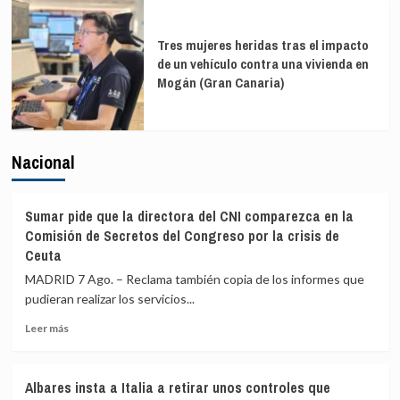
Tres mujeres heridas tras el impacto
de un vehículo contra una vivienda en
Mogán (Gran Canaria)
Nacional
Sumar pide que la directora del CNI comparezca en la
Comisión de Secretos del Congreso por la crisis de
Ceuta
MADRID 7 Ago. – Reclama también copia de los informes que
pudieran realizar los servicios...
Leer
Leer más
más
sobre
Sumar
Albares insta a Italia a retirar unos controles que
pide