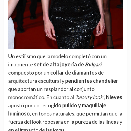
Un estilismo que la modelo completó con un
imponente
set de alta joyería de
Bvlgari
:
compuesto por un
collar de diamantes
de
arquitectura escultural y
pendientes chandelier
que aportan un resplandor al conjunto
monocromático. En cuanto al
‘beauty look’
,
Nieves
apostó por un recog
ido pulido y maquillaje
luminoso
, en tonos naturales, que permitían que la
fuerza del look reposara en la pureza de las líneas y
en el impacto de las joyas.