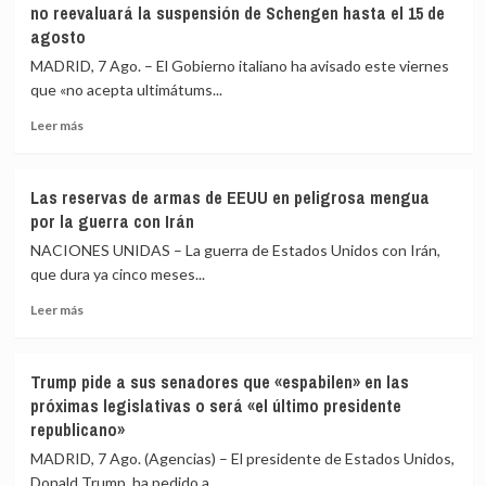
no reevaluará la suspensión de Schengen hasta el 15 de
condena
agosto
los
«inaceptables»
MADRID, 7 Ago. – El Gobierno italiano ha avisado este viernes
ataques
que «no acepta ultimátums...
de
los
Leer
Leer más
hutíes
más
en
sobre
Yemen
Italia
Las reservas de armas de EEUU en peligrosa mengua
y
responde
por la guerra con Irán
Arabia
a
Saudí
España
NACIONES UNIDAS – La guerra de Estados Unidos con Irán,
que
que dura ya cinco meses...
«no
Leer
acepta
Leer más
más
ultimátums»
sobre
y
Las
no
Trump pide a sus senadores que «espabilen» en las
reservas
reevaluará
próximas legislativas o será «el último presidente
de
la
republicano»
armas
suspensión
de
de
MADRID, 7 Ago. (Agencias) – El presidente de Estados Unidos,
EEUU
Schengen
Donald Trump, ha pedido a...