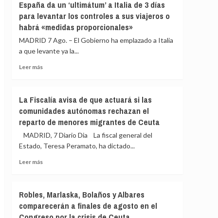
España da un ‘ultimátum’ a Italia de 3 días
llamando
pide
para levantar los controles a sus viajeros o
a
que
«cazar»
habrá «medidas proporcionales»
la
a
directora
MADRID 7 Ago. – El Gobierno ha emplazado a Italia
los
del
a que levante ya la...
migrantes
CNI
de
explique
Leer
Leer más
Ceuta
en
más
el
sobre
Congreso
España
La Fiscalía avisa de que actuará si las
qué
da
comunidades autónomas rechazan el
sabía
un
de
reparto de menores migrantes de Ceuta
‘ultimátum’
la
a
MADRID, 7 Diario Dia La fiscal general del
entrada
Italia
Estado, Teresa Peramato, ha dictado...
masiva
de
de
3
Leer
Leer más
migrantes
días
más
en
para
sobre
Ceuta
levantar
La
Robles, Marlaska, Bolaños y Albares
los
Fiscalía
comparecerán a finales de agosto en el
controles
avisa
a
Congreso por la crisis de Ceuta
de