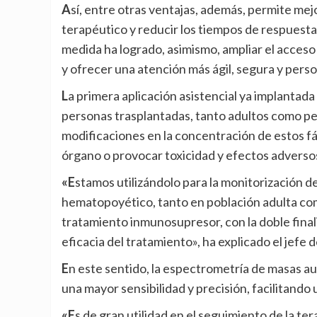
Así, entre otras ventajas, además, permite mejorar la precisión diagnóstica, optimizar el seguimiento
terapéutico y reducir los tiempos de respuesta
medida ha logrado, asimismo, ampliar el acceso
y ofrecer una atención más ágil, segura y pers
La primera aplicación asistencial ya implantada en La Paz es la monitorización de inmunosupresores en
personas trasplantadas, tanto adultos como p
modificaciones en la concentración de estos f
órgano o provocar toxicidad y efectos adverso
«Estamos utilizándolo para la monitorización de pacientes con trasplantes de órgano sólido y
hematopoyético, tanto en población adulta como
tratamiento inmunosupresor, con la doble finali
eficacia del tratamiento», ha explicado el jefe 
En este sentido, la espectrometría de masas automatizada permite realizar estas determinaciones con
una mayor sensibilidad y precisión, facilitando
«Es de gran utilidad en el seguimiento de la terapia de pacientes oncológicos con tumores