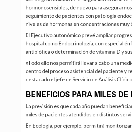
hormonosensibles, de nuevo para asegurarnos q
seguimiento de pacientes con patología endoc
niveles de hormonas en concentraciones muy ba
El Ejecutivo autonómico prevé ampliar progresivamente la cartera de pruebas a otras áreas clínicas del
hospital como Endocrinología, con especial énfa
antibiótica o determinación de vitamina D y su
«Todo ello nos permitirá llevar a cabo una medicina personalizada situando al laboratorio clínico en el
centro del proceso asistencial del paciente y 
destacado el jefe de Servicio de Análisis Clínico
BENEFICIOS PARA MILES DE
La previsión es que cada año puedan beneficiarse de esta tecnología sanitaria de vanguardia varios
miles de pacientes atendidos en distintos servic
En Ecología, por ejemplo, permitirá monitorizar con mayor precisión tratamientos hormonales en