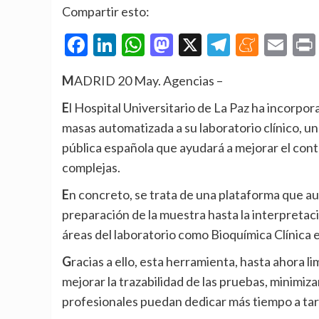
Compartir esto:
Facebook
LinkedIn
WhatsApp
Mastodon
X
Telegra
Mene
Em
MADRID 20 May. Agencias –
El Hospital Universitario de La Paz ha incorporado por primera vez en España la espectrometría de
masas automatizada a su laboratorio clínico, un
pública española que ayudará a mejorar el cont
complejas.
En concreto, se trata de una plataforma que automatiza todo el procedimiento analítico, desde la
preparación de la muestra hasta la interpretac
áreas del laboratorio como Bioquímica Clínica
Gracias a ello, esta herramienta, hasta ahora limitada a espacios altamente especializados, permite
mejorar la trazabilidad de las pruebas, minimizar
profesionales puedan dedicar más tiempo a tare