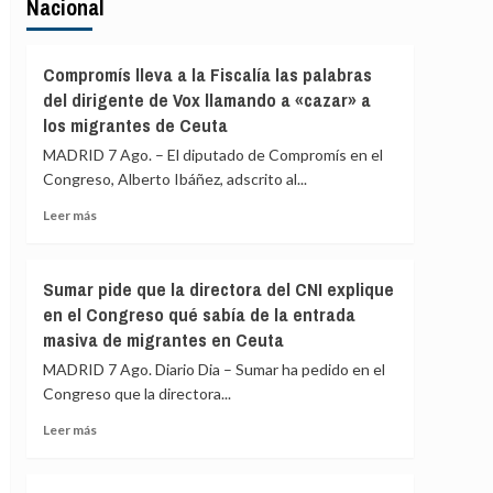
Nacional
Compromís lleva a la Fiscalía las palabras
del dirigente de Vox llamando a «cazar» a
los migrantes de Ceuta
MADRID 7 Ago. – El diputado de Compromís en el
Congreso, Alberto Ibáñez, adscrito al...
Leer
Leer más
más
sobre
Compromís
Sumar pide que la directora del CNI explique
lleva
en el Congreso qué sabía de la entrada
a
masiva de migrantes en Ceuta
la
Fiscalía
MADRID 7 Ago. Diario Dia – Sumar ha pedido en el
las
Congreso que la directora...
palabras
del
Leer
Leer más
dirigente
más
de
sobre
Vox
Sumar