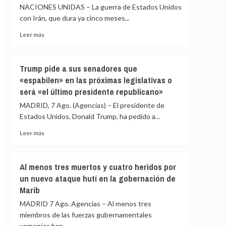
Ceuta
NACIONES UNIDAS – La guerra de Estados Unidos
las
comunidades
con Irán, que dura ya cinco meses...
autónomas
Leer
Leer más
rechazan
más
acoger
sobre
migrantes
Las
de
Trump pide a sus senadores que
reservas
Ceuta
«espabilen» en las próximas legislativas o
de
será «el último presidente republicano»
armas
de
MADRID, 7 Ago. (Agencias) – El presidente de
EEUU
Estados Unidos, Donald Trump, ha pedido a...
en
peligrosa
Leer
Leer más
mengua
más
por
sobre
la
Trump
Al menos tres muertos y cuatro heridos por
guerra
pide
un nuevo ataque hutí en la gobernación de
con
a
Irán
Marib
sus
senadores
MADRID 7 Ago. Agencias – Al menos tres
que
miembros de las fuerzas gubernamentales
«espabilen»
yemeníes han...