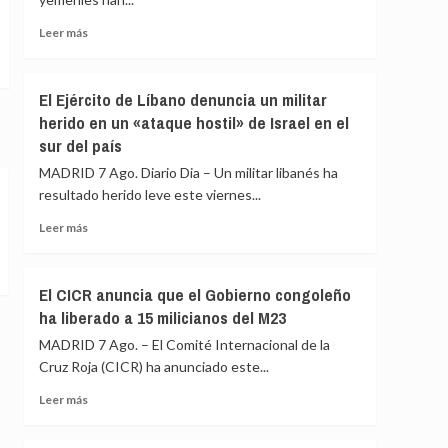
en
las
Leer
Leer más
próximas
más
legislativas
sobre
o
Al
El Ejército de Líbano denuncia un militar
será
menos
«el
herido en un «ataque hostil» de Israel en el
tres
último
sur del país
muertos
presidente
y
MADRID 7 Ago. Diario Dia – Un militar libanés ha
republicano»
cuatro
resultado herido leve este viernes...
heridos
por
Leer
Leer más
un
más
nuevo
sobre
ataque
El
El CICR anuncia que el Gobierno congoleño
hutí
Ejército
ha liberado a 15 milicianos del M23
en
de
la
Líbano
MADRID 7 Ago. – El Comité Internacional de la
gobernación
denuncia
Cruz Roja (CICR) ha anunciado este...
de
un
Marib
militar
Leer
Leer más
herido
más
en
sobre