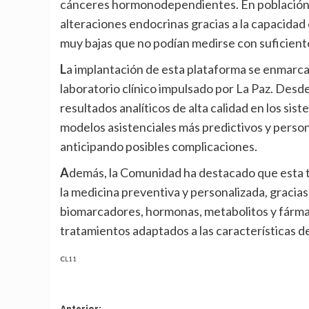
cánceres hormonodependientes. En población inf
alteraciones endocrinas gracias a la capacida
muy bajas que no podían medirse con suficiente
La implantación de esta plataforma se enmarca en el proceso de digitalización y modernización del
laboratorio clínico impulsado por La Paz. Desd
resultados analíticos de alta calidad en los si
modelos asistenciales más predictivos y person
anticipando posibles complicaciones.
Además, la Comunidad ha destacado que esta tecnología tendrá un papel creciente en el desarrollo de
la medicina preventiva y personalizada, gracia
biomarcadores, hormonas, metabolitos y fárma
tratamientos adaptados a las características d
CL11
Anterior: