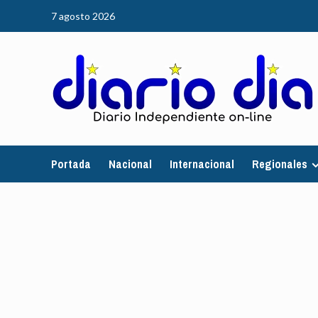
Saltar
7 agosto 2026
al
contenido
Portada
Nacional
Internacional
Regionales