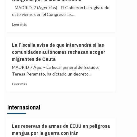
sus
que
MADRID, 7 (Agencias) El Gobierno ha registrado
viajeros
actuará
este viernes en el Congreso las...
o
si
habrá
las
Leer
Leer más
«medidas
comunidades
más
proporcionales»
autónomas
sobre
rechazan
Robles,
La Fiscalía avisa de que intervendrá si las
el
Marlaska,
comunidades autónomas rechazan acoger
reparto
Bolaños
de
migrantes de Ceuta
y
menores
Albares
MADRID 7 Ago. – La fiscal general del Estado,
migrantes
comparecerán
Teresa Peramato, ha dictado un decreto...
de
a
Ceuta
finales
Leer
Leer más
de
más
agosto
sobre
en
La
el
Internacional
Fiscalía
Congreso
avisa
por
de
la
que
Las reservas de armas de EEUU en peligrosa
crisis
intervendrá
mengua por la guerra con Irán
de
si