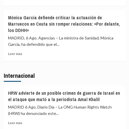
que
más
en
la
sobre
sus
final
El
gobiernos
Mónica García defiende criticar la actuación de
sea
juez
autonómicos
Marruecos en Ceuta sin romper relaciones: «Por delante,
en
propone
al
los DDHH»
España
juzgar
reparto
a
de
MADRID, 6 Ago. Agencias – La ministra de Sanidad, Mónica
la
menores
García, ha defendido que el...
alcaldesa
migrantes
de
y
Leer
Leer más
Alcalá
no
más
por
ve
sobre
la
riesgo
Mónica
Internacional
presunta
de
García
filtración
ruptura
defiende
de
criticar
denuncias
la
HRW advierte de un posible crimen de guerra de Israel en
de
actuación
el ataque que mató a la periodista Amal Khalil
agresiones
de
MADRID 6 Ago. Diario Dia – La ONG Human Rights Watch
sexuales
Marruecos
(HRW) ha denunciado este...
en
Ceuta
Leer
Leer más
sin
más