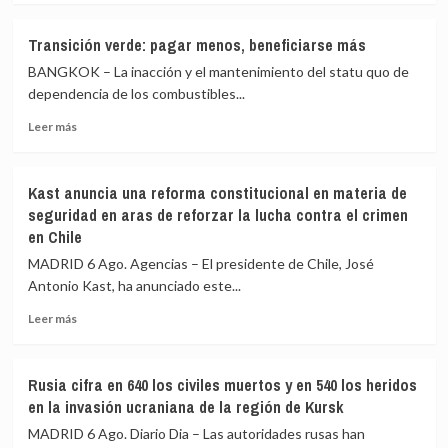
romper
sobre
relaciones:
HRW
«Por
Transición verde: pagar menos, beneficiarse más
advierte
delante,
BANGKOK – La inacción y el mantenimiento del statu quo de
de
los
un
dependencia de los combustibles...
DDHH»
posible
Leer
Leer más
crimen
más
de
sobre
guerra
Transición
de
Kast anuncia una reforma constitucional en materia de
verde:
Israel
seguridad en aras de reforzar la lucha contra el crimen
pagar
en
en Chile
menos,
el
beneficiarse
ataque
MADRID 6 Ago. Agencias – El presidente de Chile, José
más
que
Antonio Kast, ha anunciado este...
mató
Leer
a
Leer más
más
la
sobre
periodista
Kast
Amal
Rusia cifra en 640 los civiles muertos y en 540 los heridos
anuncia
Khalil
en la invasión ucraniana de la región de Kursk
una
reforma
MADRID 6 Ago. Diario Dia – Las autoridades rusas han