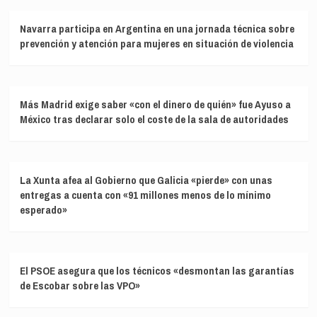
Navarra participa en Argentina en una jornada técnica sobre
prevención y atención para mujeres en situación de violencia
Más Madrid exige saber «con el dinero de quién» fue Ayuso a
México tras declarar solo el coste de la sala de autoridades
La Xunta afea al Gobierno que Galicia «pierde» con unas
entregas a cuenta con «91 millones menos de lo mínimo
esperado»
El PSOE asegura que los técnicos «desmontan las garantías
de Escobar sobre las VPO»