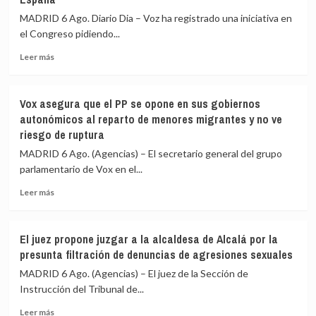
realizado
pedir
MADRID 6 Ago. Diario Dia – Voz ha registrado una iniciativa en
15.800
que
el Congreso pidiendo...
pagos,
Sánchez
la
vaya
Leer
Leer más
mayoría
al
más
con
Congreso
sobre
tarjeta
por
Vox
Vox asegura que el PP se opone en sus gobiernos
la
propone
autonómicos al reparto de menores migrantes y no ve
crisis
que
riesgo de ruptura
de
el
Ceuta
Congreso
MADRID 6 Ago. (Agencias) – El secretario general del grupo
y
pida
parlamentario de Vox en el...
también
echar
Marlaska,
a
Leer
Leer más
Robles,
Marruecos
más
Albares
de
sobre
y
la
Vox
El juez propone juzgar a la alcaldesa de Alcalá por la
Bolaños
organización
asegura
presunta filtración de denuncias de agresiones sexuales
del
que
Mundial
el
MADRID 6 Ago. (Agencias) – El juez de la Sección de
de
PP
Instrucción del Tribunal de...
2030
se
y
Leer
opone
Leer más