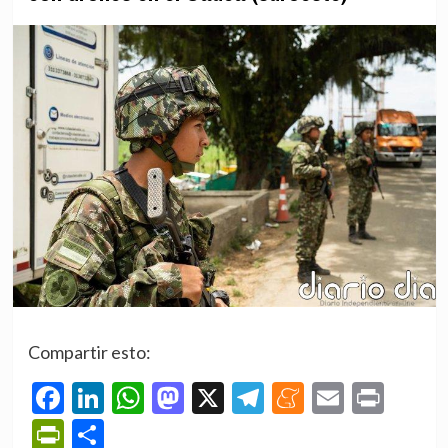
Compartir esto:
Facebook
LinkedIn
WhatsApp
Mastodon
X
Telegram
Meneame
Email
Prin
PrintFriendly
Compartir