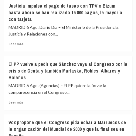
Justicia impulsa el pago de tasas con TPV o Bizum:
hasta ahora se han realizado 15.800 pagos, la mayoría
con tarjeta
MADRID 6 Ago. Diario Dia – El Ministerio de la Presidencia,
Justicia y Relaciones con...
Leer
Leer más
más
sobre
Justicia
El PP vuelve a pedir que Sánchez vaya al Congreso por la
impulsa
crisis de Ceuta y también Marlaska, Robles, Albares y
el
Bolaños
pago
de
MADRID 6 Ago. (Agencias) – El PP quiere la forzar la
tasas
comparecencia en el Congreso...
con
TPV
Leer
Leer más
o
más
Bizum:
sobre
hasta
El
Vox propone que el Congreso pida echar a Marruecos de
ahora
PP
la organización del Mundial de 2030 y que la final sea en
se
vuelve
España
han
a