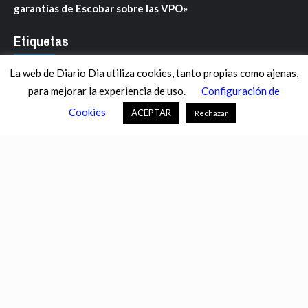
garantías de Escobar sobre las VPO»
Etiquetas
La web de Diario Dia utiliza cookies, tanto propias como ajenas,
ANDALUCÍA
ARAGÓN
ASTURIAS
C. VALENCIANA
para mejorar la experiencia de uso.
Configuración de
CASTILLA-LA MANCHA
CASTILLA Y LEÓN
CATALUNYA
Cookies
ACEPTAR
Rechazar
CHANCE
CIENCIA
CULTURA
DEFENSA
DEPORTES
DESCONECTA
DESTACADOS
ECONOMÍA FINANZAS
EDUCACIÓN
ESPAÑA
ESTADOS UNIDOS
EUROPA
EXTREMADURA
FÚTBOL
GALICIA
GENTE
GOBIERNO
IGUALDAD
INFOSALUS.COM
INTERNACIONAL
INVESTIGACIÓN
ISLAS BALEARES
ISLAS CANARIAS
LA RIOJA
MACROECONOMÍA
MADRID