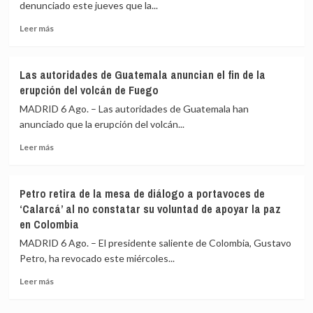
constitucional
denunciado este jueves que la...
en
Leer
materia
Leer más
más
de
sobre
seguridad
Rusia
en
Las autoridades de Guatemala anuncian el fin de la
cifra
aras
erupción del volcán de Fuego
en
de
640
reforzar
MADRID 6 Ago. – Las autoridades de Guatemala han
los
la
anunciado que la erupción del volcán...
civiles
lucha
Leer
muertos
contra
Leer más
más
y
el
sobre
en
crimen
Las
540
en
Petro retira de la mesa de diálogo a portavoces de
autoridades
los
Chile
‘Calarcá’ al no constatar su voluntad de apoyar la paz
de
heridos
en Colombia
Guatemala
en
anuncian
la
MADRID 6 Ago. – El presidente saliente de Colombia, Gustavo
el
invasión
Petro, ha revocado este miércoles...
fin
ucraniana
de
de
Leer
Leer más
la
la
más
erupción
región
sobre