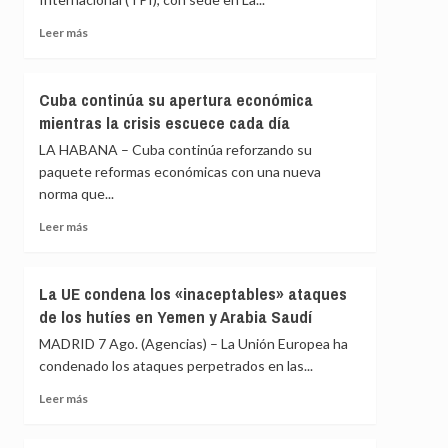
la
el
Espriella
proyecto
Leer
Leer más
de
más
ley
sobre
de
El
Cuba continúa su apertura económica
sanciones
TPI
mientras la crisis escuece cada día
contra
lamenta
las
la
LA HABANA – Cuba continúa reforzando su
exportaciones
retirada
paquete reformas económicas con una nueva
de
de
norma que...
crudo
Chad
y
y
Leer
Leer más
gas
Venezuela
más
rusos
del
sobre
Estatuto
Cuba
La UE condena los «inaceptables» ataques
de
continúa
de los hutíes en Yemen y Arabia Saudí
Roma
su
apertura
MADRID 7 Ago. (Agencias) – La Unión Europea ha
económica
condenado los ataques perpetrados en las...
mientras
la
Leer
Leer más
crisis
más
escuece
sobre