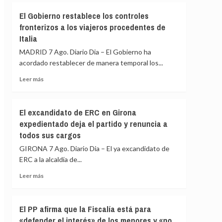
de
El
El Gobierno restablece los controles
España
Gobierno
y
fronterizos a los viajeros procedentes de
de
Colombia
Italia
España
restablece
MADRID 7 Ago. Diario Dia – El Gobierno ha
los
acordado restablecer de manera temporal los...
controles
fronterizos
Leer
Leer más
a
más
los
sobre
viajeros
El
El excandidato de ERC en Girona
procedentes
Gobierno
expedientado deja el partido y renuncia a
de
restablece
Italia
todos sus cargos
los
controles
GIRONA 7 Ago. Diario Dia – El ya excandidato de
fronterizos
ERC a la alcaldía de...
a
los
Leer
Leer más
viajeros
más
procedentes
sobre
de
El
El PP afirma que la Fiscalía está para
Italia
excandidato
«defender el interés» de los menores y «no
de