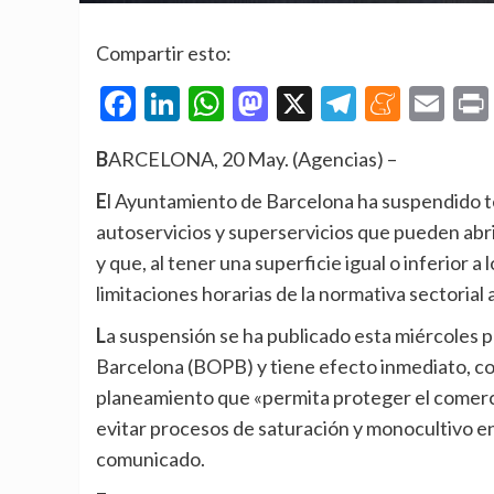
Compartir esto:
Facebook
LinkedIn
WhatsApp
Mastodon
X
Telegra
Mene
Em
BARCELONA, 20 May. (Agencias) –
El Ayuntamiento de Barcelona ha suspendido temporalmente la concesión de nuevas licencias de
autoservicios y superservicios que pueden abri
y que, al tener una superficie igual o inferior 
limitaciones horarias de la normativa sectorial
La suspensión se ha publicado esta miércoles por la mañana en el Butlletí Oficial de la Província de
Barcelona (BOPB) y tiene efecto inmediato, co
planeamiento que «permita proteger el comerci
evitar procesos de saturación y monocultivo e
comunicado.