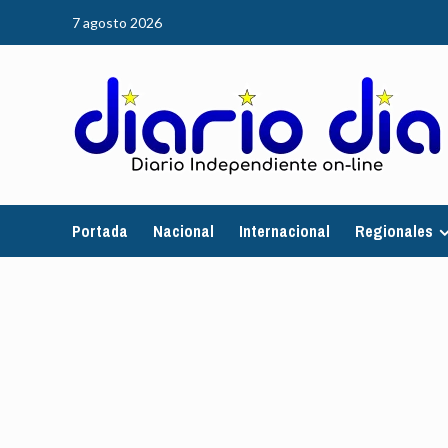
Saltar
7 agosto 2026
al
contenido
Portada
Nacional
Internacional
Regionales