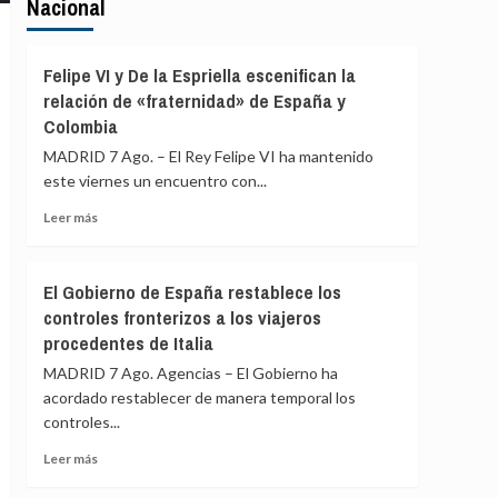
Nacional
Felipe VI y De la Espriella escenifican la
relación de «fraternidad» de España y
Colombia
MADRID 7 Ago. – El Rey Felipe VI ha mantenido
este viernes un encuentro con...
Leer
Leer más
más
sobre
Felipe
El Gobierno de España restablece los
VI
controles fronterizos a los viajeros
y
procedentes de Italia
De
la
MADRID 7 Ago. Agencias – El Gobierno ha
Espriella
acordado restablecer de manera temporal los
escenifican
controles...
la
relación
Leer
Leer más
de
más
«fraternidad»
sobre