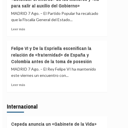
para salir al auxilio del Gobierno»
ERC
en
MADRID 7 Ago. – El Partido Popular ha recalcado
Girona
que la Fiscalía General del Estado...
expedientado
deja
Leer
Leer más
el
más
partido
sobre
y
El
Felipe VI y De la Espriella escenifican la
renuncia
PP
relación de «fraternidad» de España y
a
afirma
todos
Colombia antes de la toma de posesión
que
sus
la
MADRID 7 Ago. – El Rey Felipe VI ha mantenido
cargos
Fiscalía
este viernes un encuentro con...
está
para
Leer
Leer más
«defender
más
el
sobre
interés»
Felipe
de
Internacional
VI
los
y
menores
De
y
la
Cepeda anuncia un «Gabinete de la Vida»
«no
Espriella