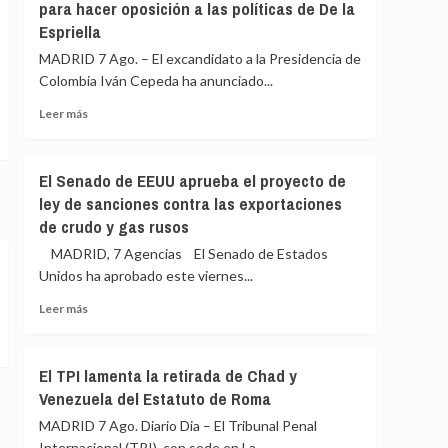
para hacer oposición a las políticas de De la
para
escenifican
Espriella
salir
la
al
relación
MADRID 7 Ago. – El excandidato a la Presidencia de
auxilio
de
Colombia Iván Cepeda ha anunciado...
del
«fraternidad»
Gobierno»
Leer
de
Leer más
más
España
sobre
y
Cepeda
Colombia
El Senado de EEUU aprueba el proyecto de
anuncia
antes
ley de sanciones contra las exportaciones
un
de
de crudo y gas rusos
«Gabinete
la
de
toma
MADRID, 7 Agencias El Senado de Estados
la
de
Unidos ha aprobado este viernes...
Vida»
posesión
para
Leer
Leer más
hacer
más
oposición
sobre
a
El
El TPI lamenta la retirada de Chad y
las
Senado
Venezuela del Estatuto de Roma
políticas
de
de
EEUU
MADRID 7 Ago. Diario Dia – El Tribunal Penal
De
aprueba
Internacional (TPI), con sede en La...