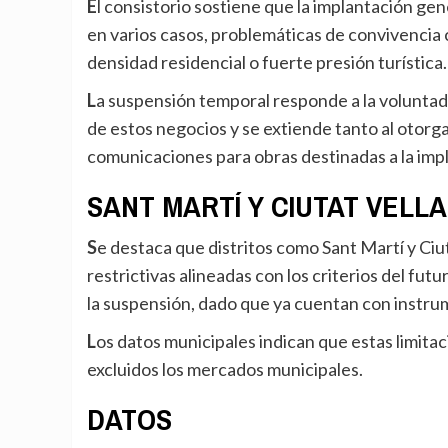
El consistorio sostiene que la implantación generalizada de este tipo de establecimiento ha generado,
en varios casos, problemáticas de convivencia 
densidad residencial o fuerte presión turística.
La suspensión temporal responde a la voluntad de redactar un futuro plan de usos de ciudad al respecto
de estos negocios y se extiende tanto al otorg
comunicaciones para obras destinadas a la impl
SANT MARTÍ Y CIUTAT VELLA
Se destaca que distritos como Sant Martí y Ciutat Vella ya disponen de regulaciones recientes y
restrictivas alineadas con los criterios del fu
la suspensión, dado que ya cuentan con instru
Los datos municipales indican que estas limitaciones han sido eficaces y se quedan «explícitamente»
excluidos los mercados municipales.
DATOS