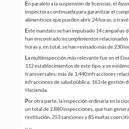
En paralelo a la suspensión de licencias, el Ayuntamiento de Barcelona seguirá efectuando una acción
inspectora continuada para garantizar el cumpl
alimenticios que pueden abrir 24 horas, a trav
Este mandato se han impulsado 14 campañas de multiinspección en varios distritos, y en todas ellas se
han encontrado incumplimientos relacionados c
horas y, en total, se han revisado más de 230 lo
La multiinspección más relevante fue en el Eixample en diciembre de 2024, donde se inspeccionaron
112 establecimientos de este tipo, y se eviden
transversales: más de 1.440 infracciones relac
infracciones de salud pública; 163 de gestión d
Hacienda.
Por otra parte, la inspección ordinaria en la ciudad en materia urbanística y de salud pública asciende a
un total de 2.880 inspecciones, que han gener
restitución, 253 sanciones y 85 multas coerciti
CL11