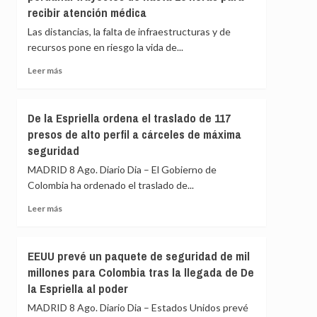
sienten
recibir atención médica
que
«pavor»
UNICEF
Las distancias, la falta de infraestructuras y de
de
«está
recursos pone en riesgo la vida de...
que
tomando
gane
medidas
Leer
Leer más
adecuadas»
más
contra
sobre
un
El
De la Espriella ordena el traslado de 117
trabajador
peligro
presos de alto perfil a cárceles de máxima
acusado
de
de
seguridad
enfermar
espiar
en
MADRID 8 Ago. Diario Dia – El Gobierno de
para
la
Colombia ha ordenado el traslado de...
Israel
Amazonía
peruana:
Leer
Leer más
trayectos
más
de
sobre
hasta
De
EEUU prevé un paquete de seguridad de mil
15
la
millones para Colombia tras la llegada de De
horas
Espriella
para
la Espriella al poder
ordena
recibir
el
MADRID 8 Ago. Diario Dia – Estados Unidos prevé
atención
traslado