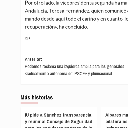
Por otro lado, la vicepresidenta segunda ha mandado un mensaje de apoyo a la coportavoz de Adelante
Andalucía, Teresa Fernández, quien comunicó 
mando desde aquí todo el cariño y en cuanto ll
recuperación», ha concluido.
CL9
Navegación
Anterior:
Podemos reclama una izquierda amplia para las generales
de
«radicalmente autónoma del PSOE» y plurinacional
entradas
Más historias
IU pide a Sánchez transparencia
Albares ma
y reunir al Consejo de Seguridad
bilaterale
ante los «agujeros negros» de la
latinoamer