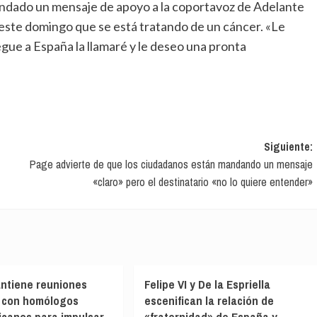
este domingo que se está tratando de un cáncer. «Le
egue a España la llamaré y le deseo una pronta
Siguiente:
Page advierte de que los ciudadanos están mandando un mensaje
«claro» pero el destinatario «no lo quiere entender»
ntiene reuniones
Felipe VI y De la Espriella
s con homólogos
escenifican la relación de
icanos para impulsar
«fraternidad» de España y