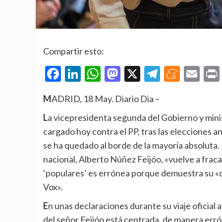
Compartir esto:
Facebook
LinkedIn
WhatsApp
Mastodon
X
Telegra
Mene
Em
MADRID, 18 May. Diario Dia –
La vicepresidenta segunda del Gobierno y ministra de Trabajo y Economía Social, Yolanda Díaz, ha
cargado hoy contra el PP, tras las elecciones a
se ha quedado al borde de la mayoría absoluta. E
nacional, Alberto Núñez Feijóo, «vuelve a fraca
‘populares’ es errónea porque demuestra su «d
Vox».
En unas declaraciones durante su viaje oficial a China, la líder de Sumar ha incidido en que «la estrategia
del señor Feijóo está centrada, de manera err