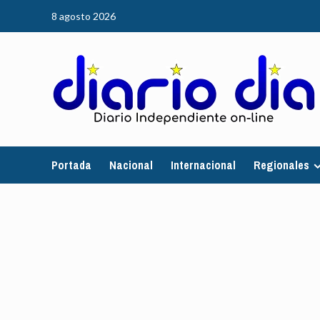
Saltar
8 agosto 2026
al
contenido
Portada
Nacional
Internacional
Regionales