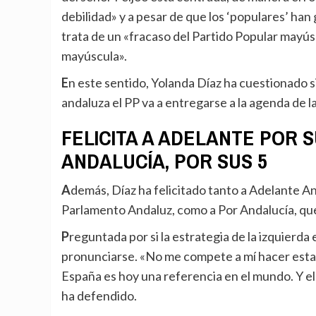
debilidad» y a pesar de que los ‘populares’ han
trata de un «fracaso del Partido Popular mayú
mayúscula».
En este sentido, Yolanda Díaz ha cuestionado si «en una comunidad autónoma tan importante como la
andaluza el PP va a entregarse a la agenda de 
FELICITA A ADELANTE POR 
ANDALUCÍA, POR SUS 5
Además, Díaz ha felicitado tanto a Adelante Andalucía, que ha conseguido ocho representantes en el
Parlamento Andaluz, como a Por Andalucía, que 
Preguntada por si la estrategia de la izquierda española debe replantearse, Díaz ha evitado
pronunciarse. «No me compete a mí hacer estas 
España es hoy una referencia en el mundo. Y el
ha defendido.