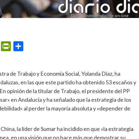
m
ame
ail
Print
PrintFriendly
Compartir
ndaluzas, en las que este partido ha obtenido 53 escaños y
n opinión de la titular de Trabajo, el presidente del PP
sar» en Andalucía y ha señalado que la estrategia de los
ebilidad» al perder la mayoría absoluta y «depender de
ónea, en una visión que no hace más que demostrar su