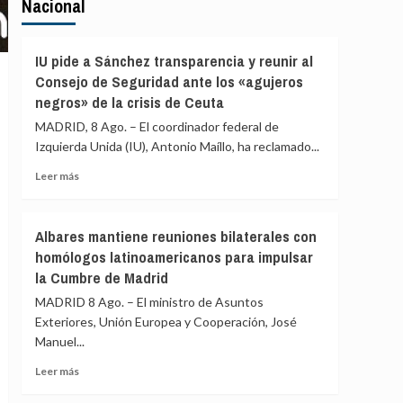
Nacional
IU pide a Sánchez transparencia y reunir al
Consejo de Seguridad ante los «agujeros
negros» de la crisis de Ceuta
MADRID, 8 Ago. – El coordinador federal de
Izquierda Unida (IU), Antonio Maíllo, ha reclamado...
Leer
Leer más
más
sobre
IU
Albares mantiene reuniones bilaterales con
pide
homólogos latinoamericanos para impulsar
a
la Cumbre de Madrid
Sánchez
transparencia
MADRID 8 Ago. – El ministro de Asuntos
y
Exteriores, Unión Europea y Cooperación, José
reunir
Manuel...
al
Consejo
Leer
Leer más
de
más
Seguridad
sobre