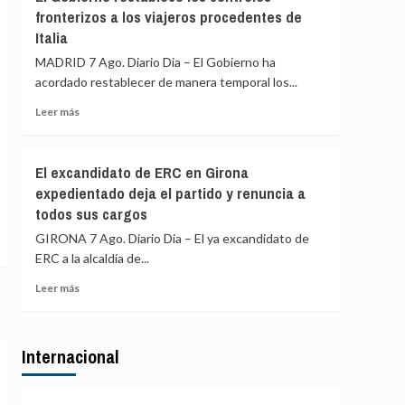
Gobierno
y
fronterizos a los viajeros procedentes de
de
Colombia
Italia
España
restablece
MADRID 7 Ago. Diario Dia – El Gobierno ha
los
acordado restablecer de manera temporal los...
controles
fronterizos
Leer
Leer más
a
más
los
sobre
viajeros
El
El excandidato de ERC en Girona
procedentes
Gobierno
expedientado deja el partido y renuncia a
de
restablece
Italia
todos sus cargos
los
controles
GIRONA 7 Ago. Diario Dia – El ya excandidato de
fronterizos
ERC a la alcaldía de...
a
los
Leer
Leer más
viajeros
más
procedentes
sobre
de
El
Italia
Internacional
excandidato
de
ERC