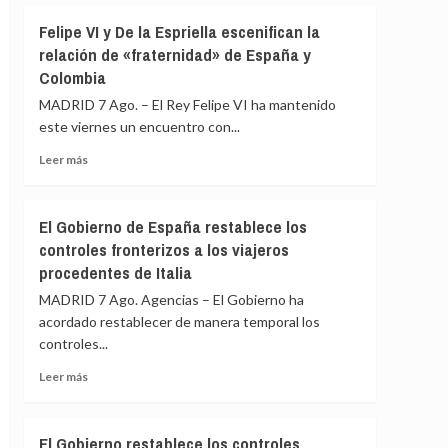
ante
Albares
Felipe VI y De la Espriella escenifican la
los
mantiene
«agujeros
relación de «fraternidad» de España y
reuniones
negros»
Colombia
bilaterales
de
con
MADRID 7 Ago. – El Rey Felipe VI ha mantenido
la
homólogos
crisis
este viernes un encuentro con...
latinoamericanos
de
para
Leer
Leer más
Ceuta
impulsar
más
la
sobre
Cumbre
Felipe
El Gobierno de España restablece los
de
VI
controles fronterizos a los viajeros
Madrid
y
procedentes de Italia
De
la
MADRID 7 Ago. Agencias – El Gobierno ha
Espriella
acordado restablecer de manera temporal los
escenifican
controles...
la
relación
Leer
Leer más
de
más
«fraternidad»
sobre
de
El
El Gobierno restablece los controles
España