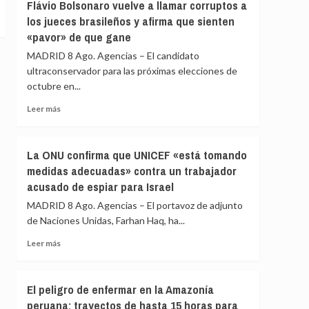
en
Flávio Bolsonaro vuelve a llamar corruptos a
Girona
los jueces brasileños y afirma que sienten
expedientado
«pavor» de que gane
deja
el
MADRID 8 Ago. Agencias – El candidato
partido
ultraconservador para las próximas elecciones de
y
octubre en...
renuncia
a
Leer
Leer más
todos
más
sus
sobre
cargos
Flávio
La ONU confirma que UNICEF «está tomando
Bolsonaro
medidas adecuadas» contra un trabajador
vuelve
acusado de espiar para Israel
a
llamar
MADRID 8 Ago. Agencias – El portavoz de adjunto
corruptos
de Naciones Unidas, Farhan Haq, ha...
a
los
Leer
Leer más
jueces
más
brasileños
sobre
y
La
El peligro de enfermar en la Amazonía
afirma
ONU
peruana: trayectos de hasta 15 horas para
que
confirma