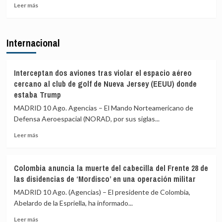
Leer
para
la
Leer más
más
investigar
complicidad
sobre
a
de
El
Sánchez
la
Internacional
BOE
por
UE
publica
«traición»
la
tras
orden
la
Interceptan dos aviones tras violar el espacio aéreo
con
crisis
cercano al club de golf de Nueva Jersey (EEUU) donde
los
migratoria
estaba Trump
controles
de
MADRID 10 Ago. Agencias – El Mando Norteamericano de
fronterizos
Ceuta
a
Defensa Aeroespacial (NORAD, por sus siglas...
los
Leer
Leer más
viajeros
más
procedentes
sobre
de
Interceptan
Italia
Colombia anuncia la muerte del cabecilla del Frente 28 de
dos
las disidencias de ‘Mordisco’ en una operación militar
aviones
tras
MADRID 10 Ago. (Agencias) – El presidente de Colombia,
violar
Abelardo de la Espriella, ha informado...
el
Leer
espacio
Leer más