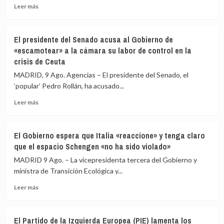
Leer
Leer más
más
sobre
Más
El presidente del Senado acusa al Gobierno de
de
«escamotear» a la cámara su labor de control en la
15.000
crisis de Ceuta
ceutíes
se
MADRID, 9 Ago. Agencias – El presidente del Senado, el
concentran
‘popular’ Pedro Rollán, ha acusado...
para
pedir
Leer
Leer más
«respuestas»
más
a
sobre
España
El
El Gobierno espera que Italia «reaccione» y tenga claro
y
presidente
que el espacio Schengen «no ha sido violado»
Europa
del
tras
Senado
MADRID 9 Ago. – La vicepresidenta tercera del Gobierno y
la
acusa
ministra de Transición Ecológica y...
crisis
al
migratoria
Leer
Gobierno
Leer más
más
de
sobre
«escamotear»
El
a
El Partido de la Izquierda Europea (PIE) lamenta los
Gobierno