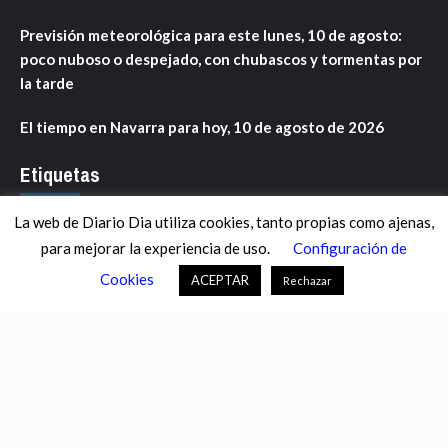
Previsión meteorológica para este lunes, 10 de agosto:
poco nuboso o despejado, con chubascos y tormentas por
la tarde
El tiempo en Navarra para hoy, 10 de agosto de 2026
Etiquetas
La web de Diario Dia utiliza cookies, tanto propias como ajenas,
ANDALUCÍA
ARAGÓN
ASTURIAS
C. VALENCIANA
para mejorar la experiencia de uso.
Configuración de
CASTILLA-LA MANCHA
CASTILLA Y LEÓN
CATALUNYA
Cookies
ACEPTAR
Rechazar
CHANCE
CIENCIA
CULTURA
DEFENSA
DEPORTES
DESCONECTA
DESTACADOS
ECONOMÍA FINANZAS
EDUCACIÓN
ESPAÑA
ESTADOS UNIDOS
EUROPA
EXTREMADURA
FÚTBOL
GALICIA
GENTE