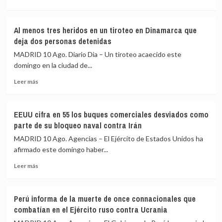
más
aéreo
sobre
cercano
Colombia
al
Al menos tres heridos en un tiroteo en Dinamarca que
anuncia
club
deja dos personas detenidas
la
de
muerte
golf
MADRID 10 Ago. Diario Dia – Un tiroteo acaecido este
del
de
domingo en la ciudad de...
cabecilla
Nueva
Leer
del
Jersey
Leer más
más
Frente
(EEUU)
sobre
28
donde
Al
de
estaba
EEUU cifra en 55 los buques comerciales desviados como
menos
las
Trump
parte de su bloqueo naval contra Irán
tres
disidencias
heridos
de
MADRID 10 Ago. Agencias – El Ejército de Estados Unidos ha
en
‘Mordisco’
afirmado este domingo haber...
un
en
Leer
tiroteo
una
Leer más
más
en
operación
sobre
Dinamarca
militar
EEUU
que
Perú informa de la muerte de once connacionales que
cifra
deja
combatían en el Ejército ruso contra Ucrania
en
dos
55
personas