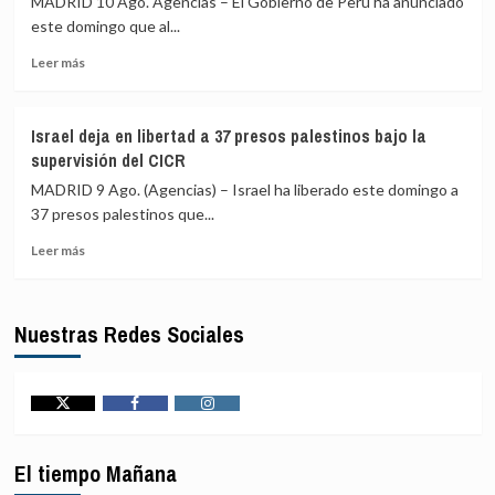
MADRID 10 Ago. Agencias – El Gobierno de Perú ha anunciado
los
detenidas
este domingo que al...
buques
Leer
comerciales
Leer más
más
desviados
sobre
como
Perú
parte
Israel deja en libertad a 37 presos palestinos bajo la
informa
de
supervisión del CICR
de
su
la
bloqueo
MADRID 9 Ago. (Agencias) – Israel ha liberado este domingo a
muerte
naval
37 presos palestinos que...
de
contra
Leer
once
Irán
Leer más
más
connacionales
sobre
que
Israel
combatían
Nuestras Redes Sociales
deja
en
en
el
libertad
Ejército
a
ruso
37
contra
Twitter
Facebook
Instagram
presos
Ucrania
palestinos
El tiempo Mañana
bajo