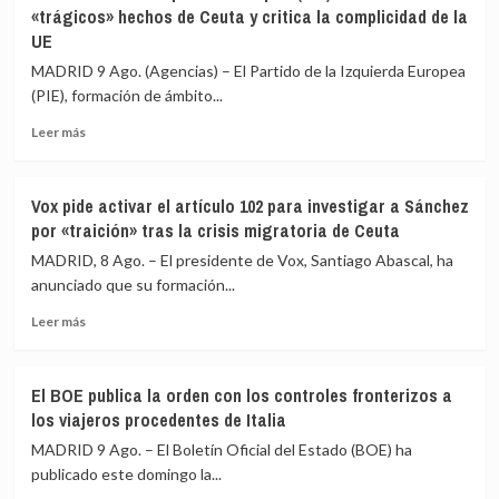
la
«trágicos» hechos de Ceuta y critica la complicidad de la
espera
cámara
UE
que
su
Italia
labor
MADRID 9 Ago. (Agencias) – El Partido de la Izquierda Europea
«reaccione»
de
(PIE), formación de ámbito...
y
control
tenga
en
Leer
Leer más
claro
la
más
que
crisis
sobre
el
de
El
Vox pide activar el artículo 102 para investigar a Sánchez
espacio
Ceuta
Partido
por «traición» tras la crisis migratoria de Ceuta
Schengen
de
«no
la
MADRID, 8 Ago. – El presidente de Vox, Santiago Abascal, ha
ha
Izquierda
anunciado que su formación...
sido
Europea
violado»
Leer
(PIE)
Leer más
más
lamenta
sobre
los
Vox
«trágicos»
El BOE publica la orden con los controles fronterizos a
pide
hechos
los viajeros procedentes de Italia
activar
de
el
Ceuta
MADRID 9 Ago. – El Boletín Oficial del Estado (BOE) ha
artículo
y
publicado este domingo la...
102
critica