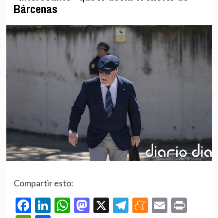
Bárcenas
Compartir esto:
Facebook
LinkedIn
WhatsApp
Mastodon
X
Telegram
Meneame
Email
Prin