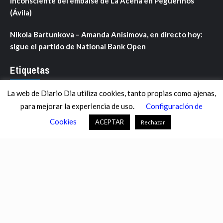
inconsciente del embalse de La Aceña en Peguerinos
(Ávila)
Nikola Bartunkova – Amanda Anisimova, en directo hoy:
sigue el partido de National Bank Open
Etiquetas
La web de Diario Dia utiliza cookies, tanto propias como ajenas,
ANDALUCÍA
ARAGÓN
ASTURIAS
C. VALENCIANA
para mejorar la experiencia de uso.
Configuración de
CASTILLA-LA MANCHA
CASTILLA Y LEÓN
CATALUNYA
Cookies
ACEPTAR
Rechazar
CHANCE
CIENCIA
CULTURA
DEFENSA
DEPORTES
DESCONECTA
DESTACADOS
ECONOMÍA FINANZAS
EDUCACIÓN
ESPAÑA
ESTADOS UNIDOS
EUROPA
EXTREMADURA
FÚTBOL
GALICIA
GENTE
GOBIERNO
IGUALDAD
INFOSALUS.COM