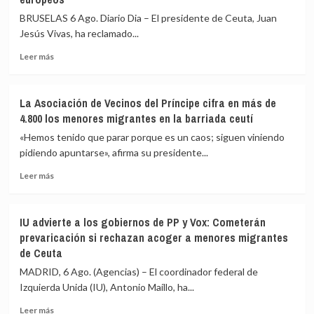
las
BRUSELAS 6 Ago. Diario Dia – El presidente de Ceuta, Juan
fuerzas
Jesús Vivas, ha reclamado...
de
seguridad
Leer
Leer más
impidan
más
la
sobre
nueva
Vivas
La Asociación de Vecinos del Príncipe cifra en más de
entrada
pide
4.800 los menores migrantes en la barriada ceutí
masiva
expulsar
a
de
«Hemos tenido que parar porque es un caos; siguen viniendo
Ceuta
inmediato
pidiendo apuntarse», afirma su presidente...
que
a
circula
Leer
los
Leer más
por
más
migrantes
redes
sobre
que
sociales
La
siguen
IU advierte a los gobiernos de PP y Vox: Cometerán
Asociación
en
prevaricación si rechazan acoger a menores migrantes
de
Ceuta
de Ceuta
Vecinos
y
del
«blindar»
MADRID, 6 Ago. (Agencias) – El coordinador federal de
Príncipe
la
Izquierda Unida (IU), Antonio Maíllo, ha...
cifra
frontera
en
con
Leer
Leer más