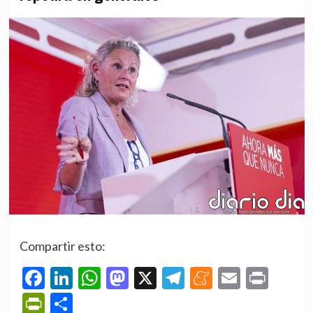
Compartir esto:
Facebook
LinkedIn
WhatsApp
Mastodon
X
Telegram
Meneame
Email
Prin
PrintFriendly
Compartir