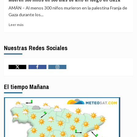
menos
de
AMÁN – Al menos 300 niños murieron en la palestina Franja de
siete
la
heridos
Fuerza
Gaza durante los...
por
de
Leer
Leer más
una
Estabilización
más
explosión
Internacional
sobre
a
Mueren
tres
Nuestras Redes Sociales
300
kilómetros
niños
de
en
Damasco
300
días
Twitter
Facebook
Instagram
de
alto
El tiempo Mañana
el
fuego
en
Gaza