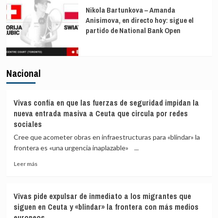
Nikola Bartunkova – Amanda
Anisimova, en directo hoy: sigue el
partido de National Bank Open
Nacional
Vivas confía en que las fuerzas de seguridad impidan la
nueva entrada masiva a Ceuta que circula por redes
sociales
Cree que acometer obras en infraestructuras para «blindar» la
frontera es «una urgencia inaplazable» ...
Leer
Leer más
más
sobre
Vivas
Vivas pide expulsar de inmediato a los migrantes que
confía
siguen en Ceuta y «blindar» la frontera con más medios
en
europeos
que