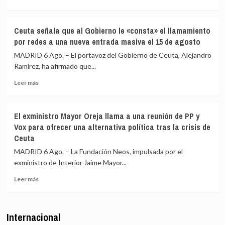
más
más
más
de
medios
sobre
4.800
europeos
IU
Ceuta señala que al Gobierno le «consta» el llamamiento
los
advierte
por redes a una nueva entrada masiva el 15 de agosto
menores
a
migrantes
los
MADRID 6 Ago. – El portavoz del Gobierno de Ceuta, Alejandro
en
gobiernos
Ramírez, ha afirmado que...
la
de
barriada
Leer
PP
Leer más
ceutí
más
y
sobre
Vox:
Ceuta
Cometerán
El exministro Mayor Oreja llama a una reunión de PP y
señala
prevaricación
Vox para ofrecer una alternativa política tras la crisis de
que
si
Ceuta
al
rechazan
Gobierno
acoger
MADRID 6 Ago. – La Fundación Neos, impulsada por el
le
a
exministro de Interior Jaime Mayor...
«consta»
menores
el
migrantes
Leer
Leer más
llamamiento
de
más
por
Ceuta
sobre
redes
El
Internacional
a
exministro
una