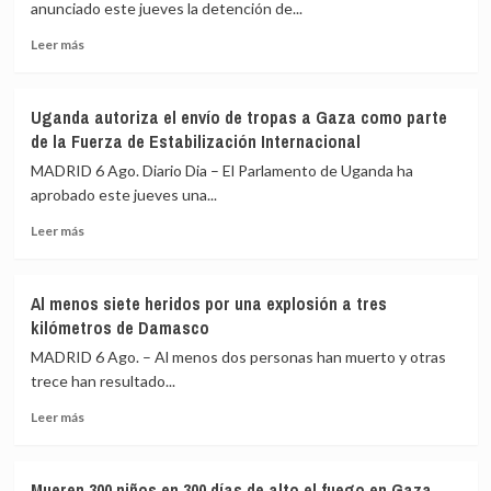
el
sus
anunciado este jueves la detención de...
dron
jueces
Leer
con
acusado
Leer más
más
explosivos
de
sobre
detectado
acoso
Detenido
en
sexual
Uganda autoriza el envío de tropas a Gaza como parte
un
el
de la Fuerza de Estabilización Internacional
exgobernador
aeropuerto
de
de
MADRID 6 Ago. Diario Dia – El Parlamento de Uganda ha
Guerrero
Leipzig
aprobado este jueves una...
por
Leer
el
Leer más
más
caso
sobre
de
Uganda
los
Al menos siete heridos por una explosión a tres
autoriza
43
kilómetros de Damasco
el
desaparecidos
envío
de
MADRID 6 Ago. – Al menos dos personas han muerto y otras
de
Ayotzinapa
trece han resultado...
tropas
Leer
a
Leer más
más
Gaza
sobre
como
Al
parte
Mueren 300 niños en 300 días de alto el fuego en Gaza