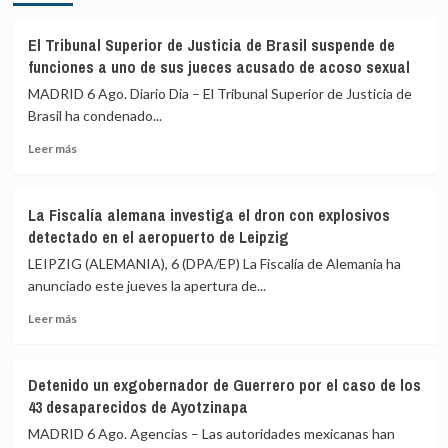
Mayor
nueva
Oreja
entrada
llama
El Tribunal Superior de Justicia de Brasil suspende de
masiva
a
funciones a uno de sus jueces acusado de acoso sexual
el
una
MADRID 6 Ago. Diario Dia – El Tribunal Superior de Justicia de
15
reunión
de
Brasil ha condenado...
de
agosto
PP
Leer
Leer más
y
más
Vox
sobre
para
El
ofrecer
La Fiscalía alemana investiga el dron con explosivos
Tribunal
una
detectado en el aeropuerto de Leipzig
Superior
alternativa
de
LEIPZIG (ALEMANIA), 6 (DPA/EP) La Fiscalía de Alemania ha
política
Justicia
anunciado este jueves la apertura de...
tras
de
la
Leer
Brasil
Leer más
crisis
más
suspende
de
sobre
de
Ceuta
La
funciones
Detenido un exgobernador de Guerrero por el caso de los
Fiscalía
a
43 desaparecidos de Ayotzinapa
alemana
uno
investiga
de
MADRID 6 Ago. Agencias – Las autoridades mexicanas han