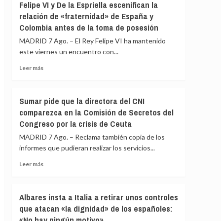
Felipe VI y De la Espriella escenifican la
renuncia
PP
relación de «fraternidad» de España y
a
afirma
todos
Colombia antes de la toma de posesión
que
sus
la
MADRID 7 Ago. – El Rey Felipe VI ha mantenido
cargos
Fiscalía
este viernes un encuentro con...
está
para
Leer
Leer más
«defender
más
el
sobre
interés»
Felipe
Sumar pide que la directora del CNI
de
VI
comparezca en la Comisión de Secretos del
los
y
menores
Congreso por la crisis de Ceuta
De
y
la
MADRID 7 Ago. – Reclama también copia de los
«no
Espriella
informes que pudieran realizar los servicios...
para
escenifican
salir
la
Leer
Leer más
al
relación
más
auxilio
de
sobre
del
«fraternidad»
Sumar
Albares insta a Italia a retirar unos controles
Gobierno»
de
pide
que atacan «la dignidad» de los españoles:
España
que
y
«No hay ningún motivo»
la