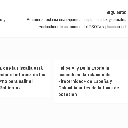
Siguiente:
io y
Podemos reclama una izquierda amplia para las generales
«radicalmente autónoma del PSOE» y plurinacional
a que la Fiscalía está
Felipe VI y De la Espriella
nder el interés» de los
escenifican la relación de
«no para salir al
«fraternidad» de España y
l Gobierno»
Colombia antes de la toma de
posesión