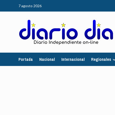
Saltar
7 agosto 2026
al
contenido
Portada
Nacional
Internacional
Regionales