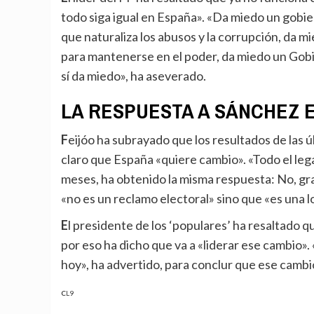
todo siga igual en España». «Da miedo un gobi
que naturaliza los abusos y la corrupción, da 
para mantenerse en el poder, da miedo un Gobie
sí da miedo», ha aseverado.
LA RESPUESTA A SÁNCHEZ E
Feijóo ha subrayado que los resultados de las últimas elecciones, con cuatro victorias del PP, ha quedado
claro que España «quiere cambio». «Todo el leg
meses, ha obtenido la misma respuesta: No, gra
«no es un reclamo electoral» sino que «es una l
El presidente de los ‘populares’ ha resaltado que el PP «gobierna para todos» y «mejor» que los demás y
por eso ha dicho que va a «liderar ese cambio»
hoy», ha advertido, para conclur que ese cambi
CL9