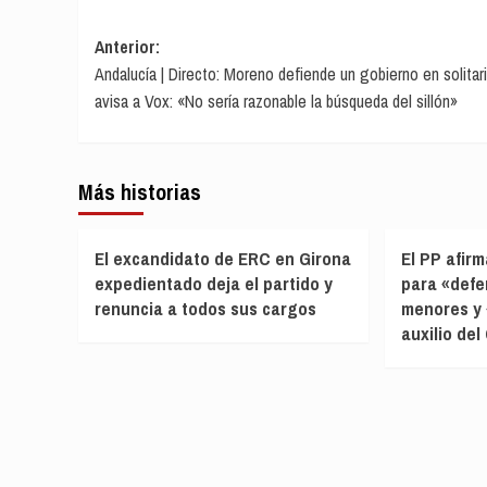
Navegación
Anterior:
Andalucía | Directo: Moreno defiende un gobierno en solitar
de
avisa a Vox: «No sería razonable la búsqueda del sillón»
entradas
Más historias
El excandidato de ERC en Girona
El PP afirm
expedientado deja el partido y
para «defe
renuncia a todos sus cargos
menores y 
auxilio de