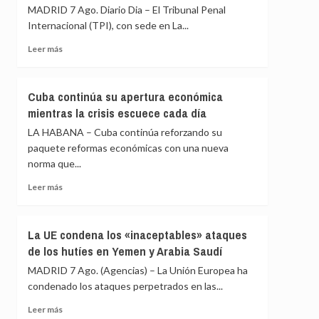
ningún
MADRID 7 Ago. Diario Dia – El Tribunal Penal
del
motivo»
dirigente
Internacional (TPI), con sede en La...
de
Leer
Leer más
Vox
más
llamando
sobre
a
El
«cazar»
Cuba continúa su apertura económica
TPI
a
mientras la crisis escuece cada día
lamenta
los
la
LA HABANA – Cuba continúa reforzando su
migrantes
retirada
de
paquete reformas económicas con una nueva
de
Ceuta
norma que...
Chad
y
Leer
Leer más
Venezuela
más
del
sobre
Estatuto
Cuba
La UE condena los «inaceptables» ataques
de
continúa
de los hutíes en Yemen y Arabia Saudí
Roma
su
apertura
MADRID 7 Ago. (Agencias) – La Unión Europea ha
económica
condenado los ataques perpetrados en las...
mientras
la
Leer
Leer más