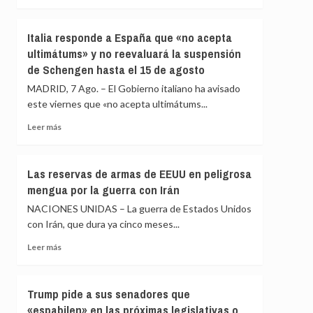
crisis
más
escuece
sobre
cada
La
Italia responde a España que «no acepta
día
UE
ultimátums» y no reevaluará la suspensión
condena
de Schengen hasta el 15 de agosto
los
«inaceptables»
MADRID, 7 Ago. – El Gobierno italiano ha avisado
ataques
este viernes que «no acepta ultimátums...
de
los
Leer
Leer más
hutíes
más
en
sobre
Yemen
Italia
Las reservas de armas de EEUU en peligrosa
y
responde
mengua por la guerra con Irán
Arabia
a
Saudí
España
NACIONES UNIDAS – La guerra de Estados Unidos
que
con Irán, que dura ya cinco meses...
«no
acepta
Leer
Leer más
ultimátums»
más
y
sobre
no
Las
Trump pide a sus senadores que
reevaluará
reservas
«espabilen» en las próximas legislativas o
la
de