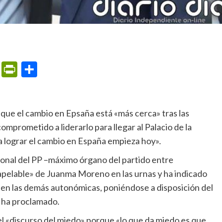
m
ame
ail
Print
PrintFriendly
Compartir
mprometido a liderarlo para llegar al Palacio de la
 lograr el cambio en España empieza hoy».
napelable» de Juanma Moreno en las urnas y ha indicado
 en las demás autonómicas, poniéndose a disposición del
, ha proclamado.