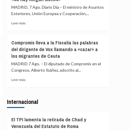
Colombia
directora
MADRID, 7 Ago. Diario Dia – El ministro de Asuntos
antes
del
Exteriores, Unión Europea y Cooperación,...
de
CNI
la
comparezca
Leer
Leer más
toma
en
más
de
la
sobre
posesión
Comisión
Albares
Compromís lleva a la Fiscalía las palabras
de
insta
del dirigente de Vox llamando a «cazar» a
Secretos
a
del
los migrantes de Ceuta
Italia
Congreso
a
MADRID 7 Ago. – El diputado de Compromís en el
por
retirar
Congreso, Alberto Ibáñez, adscrito al...
la
unos
crisis
controles
Leer
Leer más
de
que
más
Ceuta
atacan
sobre
«la
Compromís
dignidad»
Internacional
lleva
de
a
los
la
españoles:
Fiscalía
El TPI lamenta la retirada de Chad y
«No
las
Venezuela del Estatuto de Roma
hay
palabras