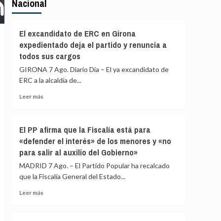
Nacional
El excandidato de ERC en Girona
expedientado deja el partido y renuncia a
todos sus cargos
GIRONA 7 Ago. Diario Dia – El ya excandidato de
ERC a la alcaldía de...
Leer
Leer más
más
sobre
El
El PP afirma que la Fiscalía está para
excandidato
«defender el interés» de los menores y «no
de
para salir al auxilio del Gobierno»
ERC
en
MADRID 7 Ago. – El Partido Popular ha recalcado
Girona
que la Fiscalía General del Estado...
expedientado
deja
Leer
Leer más
el
más
partido
sobre
y
El