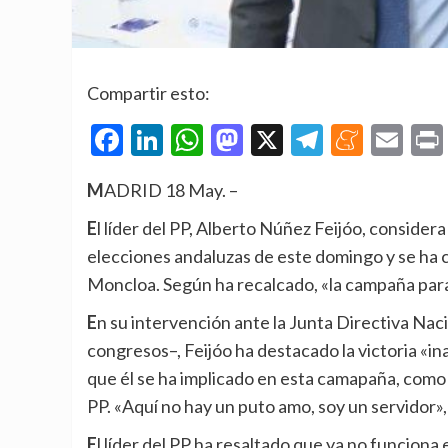
Compartir esto:
Facebook
LinkedIn
WhatsApp
Mastodon
X
Telegra
Mene
Em
MADRID 18 May. –
El líder del PP, Alberto Núñez Feijóo, considera que el cambio en Epsaña está «más cerca» tras las
elecciones andaluzas de este domingo y se ha co
Moncloa. Según ha recalcado, «la campaña para
En su intervención ante la Junta Directiva Nacional del PP –máximo órgano del partido entre
congresos–, Feijóo ha destacado la victoria «i
que él se ha implicado en esta camapaña, como
PP. «Aquí no hay un puto amo, soy un servidor»
El líder del PP ha resaltado que ya no funciona el «discurso del miedo» porque «lo que da miedo es que