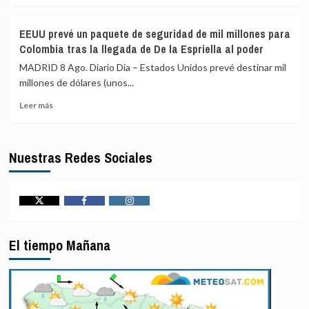
sobre
trayectos
De
de
EEUU prevé un paquete de seguridad de mil millones para
la
hasta
Colombia tras la llegada de De la Espriella al poder
Espriella
15
ordena
horas
MADRID 8 Ago. Diario Dia – Estados Unidos prevé destinar mil
el
para
millones de dólares (unos...
traslado
recibir
Leer
de
atención
Leer más
más
117
médica
sobre
presos
EEUU
de
Nuestras Redes Sociales
prevé
alto
un
perfil
paquete
a
de
cárceles
seguridad
de
Twitter
Facebook
Instagram
de
máxima
mil
seguridad
El tiempo Mañana
millones
para
Colombia
tras
la