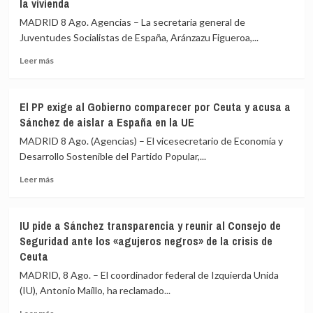
la vivienda
la
UE
MADRID 8 Ago. Agencias – La secretaria general de
el
Juventudes Socialistas de España, Aránzazu Figueroa,...
restablecimiento
de
Leer
Leer más
controles
más
fronterizos
sobre
en
Juventudes
El PP exige al Gobierno comparecer por Ceuta y acusa a
conexiones
del
Sánchez de aislar a España en la UE
aéreas
PSOE
y
acusa
MADRID 8 Ago. (Agencias) – El vicesecretario de Economía y
marítimas
a
Desarrollo Sostenible del Partido Popular,...
con
Ayuso
Italia
Leer
de
Leer más
más
ir
sobre
«de
El
ático
IU pide a Sánchez transparencia y reunir al Consejo de
PP
en
Seguridad ante los «agujeros negros» de la crisis de
exige
ático»
Ceuta
al
mientras
Gobierno
familias
MADRID, 8 Ago. – El coordinador federal de Izquierda Unida
comparecer
y
(IU), Antonio Maíllo, ha reclamado...
por
jóvenes
Ceuta
no
Leer