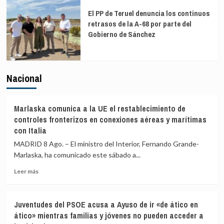
El PP de Teruel denuncia los continuos
retrasos de la A-68 por parte del
Gobierno de Sánchez
Nacional
Marlaska comunica a la UE el restablecimiento de
controles fronterizos en conexiones aéreas y marítimas
con Italia
MADRID 8 Ago. – El ministro del Interior, Fernando Grande-
Marlaska, ha comunicado este sábado a...
Leer
Leer más
más
sobre
Marlaska
Juventudes del PSOE acusa a Ayuso de ir «de ático en
comunica
ático» mientras familias y jóvenes no pueden acceder a
a