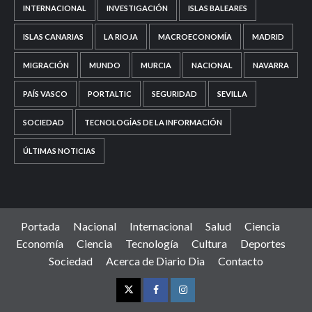
INTERNACIONAL
INVESTIGACIÓN
ISLAS BALEARES
ISLAS CANARIAS
LA RIOJA
MACROECONOMÍA
MADRID
MIGRACIÓN
MUNDO
MURCIA
NACIONAL
NAVARRA
PAÍS VASCO
PORTALTIC
SEGURIDAD
SEVILLA
SOCIEDAD
TECNOLOGÍAS DE LA INFORMACIÓN
ÚLTIMAS NOTICIAS
Portada
Nacional
Internacional
Salud
Ciencia
Economía
Ciencia
Tecnología
Cultura
Deportes
Sociedad
Acerca de Diario Dia
Contacto
Twitter
Facebook
Instagram