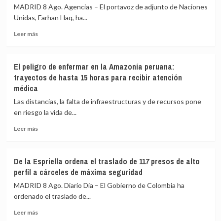
llamar
para
MADRID 8 Ago. Agencias – El portavoz de adjunto de Naciones
corruptos
resolver
Unidas, Farhan Haq, ha...
a
la
los
crisis
Leer
Leer más
jueces
de
más
brasileños
Ceuta
sobre
y
La
El peligro de enfermar en la Amazonía peruana:
afirma
ONU
trayectos de hasta 15 horas para recibir atención
que
confirma
médica
sienten
que
«pavor»
UNICEF
Las distancias, la falta de infraestructuras y de recursos pone
de
«está
en riesgo la vida de...
que
tomando
gane
medidas
Leer
Leer más
adecuadas»
más
contra
sobre
un
El
De la Espriella ordena el traslado de 117 presos de alto
trabajador
peligro
perfil a cárceles de máxima seguridad
acusado
de
de
enfermar
MADRID 8 Ago. Diario Dia – El Gobierno de Colombia ha
espiar
en
ordenado el traslado de...
para
la
Israel
Leer
Amazonía
Leer más
más
peruana: