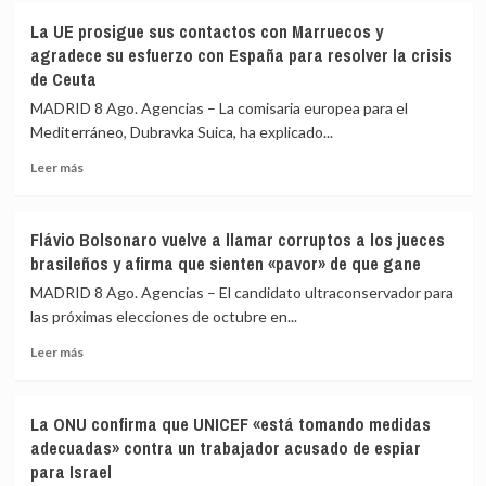
De
Madrid
la
La UE prosigue sus contactos con Marruecos y
Espriella
agradece su esfuerzo con España para resolver la crisis
escenifican
de Ceuta
la
MADRID 8 Ago. Agencias – La comisaria europea para el
relación
de
Mediterráneo, Dubravka Suica, ha explicado...
«fraternidad»
Leer
Leer más
de
más
España
sobre
y
La
Colombia
Flávio Bolsonaro vuelve a llamar corruptos a los jueces
UE
brasileños y afirma que sienten «pavor» de que gane
prosigue
sus
MADRID 8 Ago. Agencias – El candidato ultraconservador para
contactos
las próximas elecciones de octubre en...
con
Leer
Marruecos
Leer más
más
y
sobre
agradece
Flávio
su
La ONU confirma que UNICEF «está tomando medidas
Bolsonaro
esfuerzo
adecuadas» contra un trabajador acusado de espiar
vuelve
con
para Israel
a
España