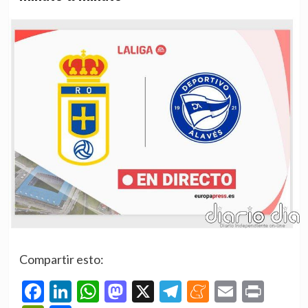
Compartir esto:
Facebook
LinkedIn
WhatsApp
Mastodon
X
Telegram
Meneame
Email
Prin