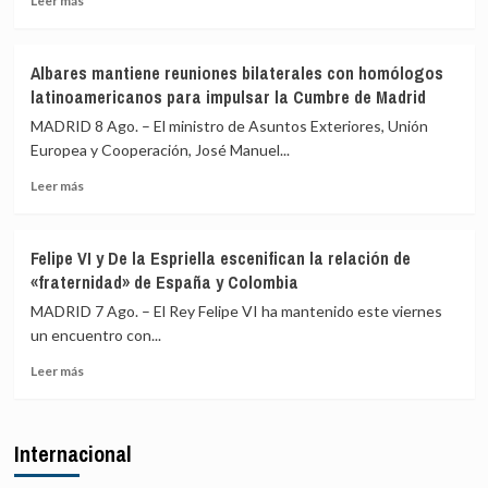
Leer más
y
pueden
más
acusa
acceder
sobre
a
a
IU
Albares mantiene reuniones bilaterales con homólogos
Sánchez
la
pide
latinoamericanos para impulsar la Cumbre de Madrid
de
vivienda
a
aislar
Sánchez
MADRID 8 Ago. – El ministro de Asuntos Exteriores, Unión
a
transparencia
Europea y Cooperación, José Manuel...
España
y
en
Leer
reunir
Leer más
la
más
al
UE
sobre
Consejo
Albares
de
Felipe VI y De la Espriella escenifican la relación de
mantiene
Seguridad
«fraternidad» de España y Colombia
reuniones
ante
bilaterales
los
MADRID 7 Ago. – El Rey Felipe VI ha mantenido este viernes
con
«agujeros
un encuentro con...
homólogos
negros»
Leer
latinoamericanos
de
Leer más
más
para
la
sobre
impulsar
crisis
Felipe
la
de
Internacional
VI
Cumbre
Ceuta
y
de