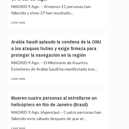
en
posesión
MADRID 9 Ago. – Al menos 21 personas han
una
de
fallecido y otras 37 han resultado...
carretera
su
de
nuevo
Leer
Leer más
Cusco
gabinete
más
(Perú)
para
sobre
poner
Al
Arabia Saudí aplaude la condena de la ONU
en
menos
a los ataques hutíes y exige firmeza para
marcha
21
la
proteger la navegación en la región
muertos,
«Patria
incluidos
MADRID 9 Ago. – El Ministerio de Asuntos
Milagro»
varios
Exteriores de Arabia Saudí ha manifestado ese...
militares,
en
Leer
Leer más
un
más
choque
sobre
entre
Arabia
Mueren cuatro personas al estrellarse un
dos
Saudí
helicóptero en Río de Janeiro (Brasil)
autobuses
aplaude
en
la
MADRID 9 Ago. (Agencias) – Cuatro personas han
el
condena
fallecido este sábado después de que el...
sur
de
de
la
Leer
Leer más