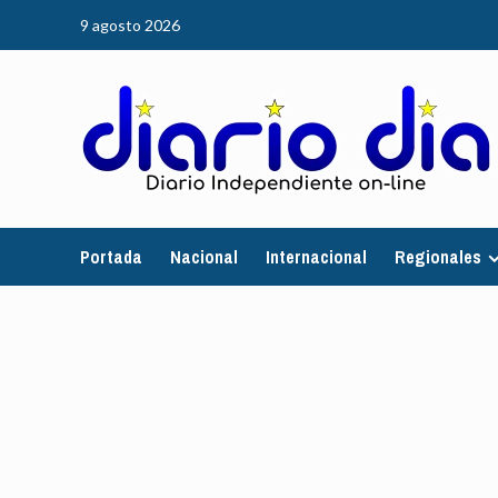
Saltar
9 agosto 2026
al
contenido
Portada
Nacional
Internacional
Regionales