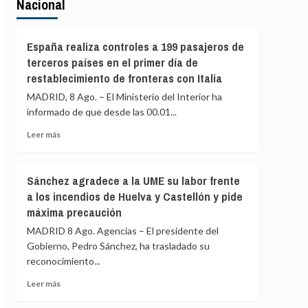
Nacional
España realiza controles a 199 pasajeros de
terceros países en el primer día de
restablecimiento de fronteras con Italia
MADRID, 8 Ago. – El Ministerio del Interior ha
informado de que desde las 00.01...
Leer
Leer más
más
sobre
España
Sánchez agradece a la UME su labor frente
realiza
a los incendios de Huelva y Castellón y pide
controles
máxima precaución
a
199
MADRID 8 Ago. Agencias – El presidente del
pasajeros
Gobierno, Pedro Sánchez, ha trasladado su
de
reconocimiento...
terceros
países
Leer
Leer más
en
más
el
sobre