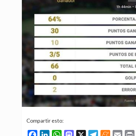
Compartir esto:
Facebook
LinkedIn
WhatsApp
Mastodon
X
Telegra
Mene
Em