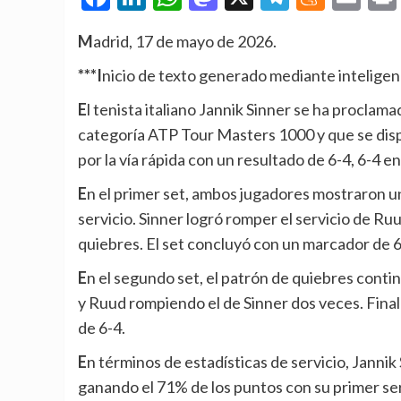
Madrid, 17 de mayo de 2026.
***Inicio de texto generado mediante inteligenc
El tenista italiano Jannik Sinner se ha proclamado campeón del torneo Internazionali BNL d’Italia, de
categoría ATP Tour Masters 1000 y que se disp
por la vía rápida con un resultado de 6-4, 6-4 e
En el primer set, ambos jugadores mostraron un juego muy competitivo con múltiples quiebres de
servicio. Sinner logró romper el servicio de R
quiebres. El set concluyó con un marcador de 6-
En el segundo set, el patrón de quiebres continuó, con Sinner rompiendo el servicio de Ruud tres veces
y Ruud rompiendo el de Sinner dos veces. Final
de 6-4.
En términos de estadísticas de servicio, Jannik Sinner tuvo un 64% de efectividad en el primer servicio,
ganando el 71% de los puntos con su primer ser