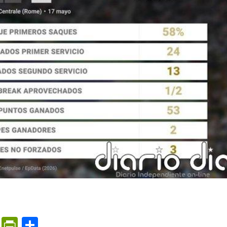
m
ame
ail
Print
PrintFriendly
Compartir