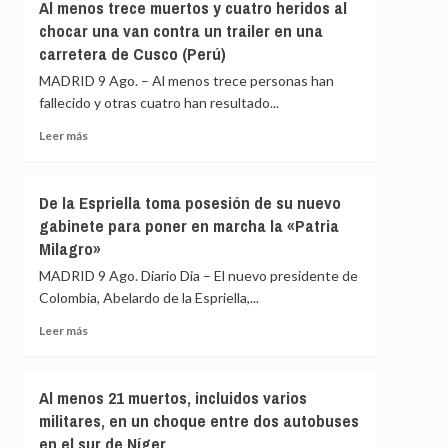
UE
Al menos trece muertos y cuatro heridos al
España
el
chocar una van contra un trailer en una
en
restablecimiento
carretera de Cusco (Perú)
la
de
UE
controles
MADRID 9 Ago. – Al menos trece personas han
fronterizos
fallecido y otras cuatro han resultado...
en
Leer
conexiones
Leer más
más
aéreas
sobre
y
Al
marítimas
De la Espriella toma posesión de su nuevo
menos
con
gabinete para poner en marcha la «Patria
trece
Italia
Milagro»
muertos
y
MADRID 9 Ago. Diario Dia – El nuevo presidente de
cuatro
Colombia, Abelardo de la Espriella,...
heridos
al
Leer
Leer más
chocar
más
una
sobre
van
De
Al menos 21 muertos, incluidos varios
contra
la
militares, en un choque entre dos autobuses
un
Espriella
trailer
en el sur de Níger
toma