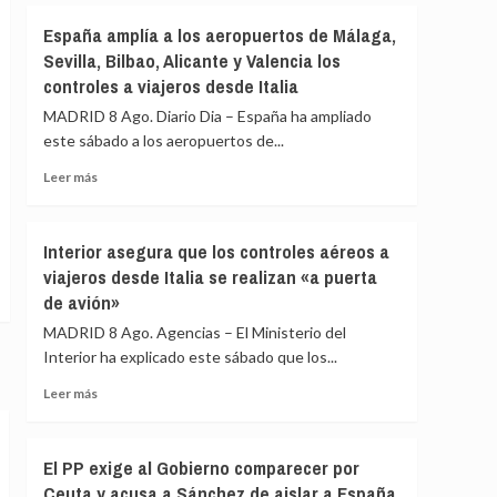
primer
Sánchez
España amplía a los aeropuertos de Málaga,
día
agradece
de
Sevilla, Bilbao, Alicante y Valencia los
a
restablecimiento
controles a viajeros desde Italia
la
de
UME
MADRID 8 Ago. Diario Dia – España ha ampliado
fronteras
su
con
este sábado a los aeropuertos de...
labor
Italia
frente
Leer
Leer más
a
más
los
sobre
incendios
España
Interior asegura que los controles aéreos a
de
amplía
viajeros desde Italia se realizan «a puerta
Huelva
a
y
de avión»
los
Castellón
aeropuertos
MADRID 8 Ago. Agencias – El Ministerio del
y
de
Interior ha explicado este sábado que los...
pide
Málaga,
máxima
Sevilla,
Leer
Leer más
precaución
Bilbao,
más
Alicante
sobre
y
Interior
El PP exige al Gobierno comparecer por
Valencia
asegura
Ceuta y acusa a Sánchez de aislar a España
los
que