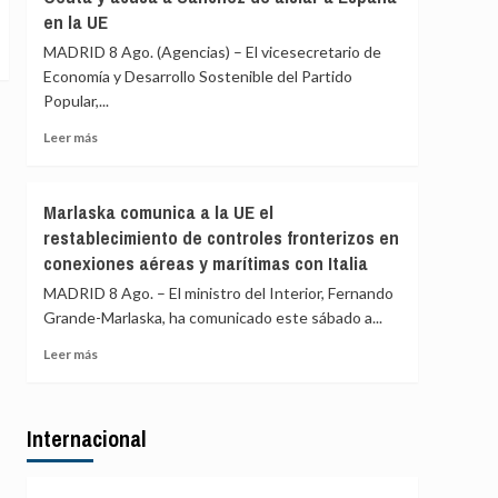
controles
en la UE
los
a
controles
MADRID 8 Ago. (Agencias) – El vicesecretario de
viajeros
aéreos
Economía y Desarrollo Sostenible del Partido
desde
a
Italia
Popular,...
viajeros
desde
Leer
Leer más
Italia
más
se
sobre
realizan
El
Marlaska comunica a la UE el
«a
PP
puerta
restablecimiento de controles fronterizos en
exige
de
conexiones aéreas y marítimas con Italia
al
avión»
Gobierno
MADRID 8 Ago. – El ministro del Interior, Fernando
comparecer
Grande-Marlaska, ha comunicado este sábado a...
por
Ceuta
Leer
Leer más
y
más
acusa
sobre
a
Marlaska
Sánchez
Internacional
comunica
de
a
aislar
la
a