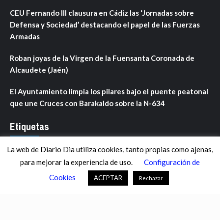
CEU Fernando III clausura en Cádiz las ‘Jornadas sobre
Defensa y Sociedad’ destacando el papel de las Fuerzas
Armadas
Roban joyas de la Virgen de la Fuensanta Coronada de
Alcaudete (Jaén)
El Ayuntamiento limpia los pilares bajo el puente peatonal
que une Cruces con Barakaldo sobre la N-634
Etiquetas
La web de Diario Dia utiliza cookies, tanto propias como ajenas,
ANDALUCÍA
ARAGÓN
ASTURIAS
C. VALENCIANA
para mejorar la experiencia de uso.
Configuración de
CASTILLA-LA MANCHA
CASTILLA Y LEÓN
CATALUNYA
Cookies
ACEPTAR
Rechazar
CHANCE
CIENCIA
CULTURA
DEFENSA
DEPORTES
DESCONECTA
DESTACADOS
ECONOMÍA FINANZAS