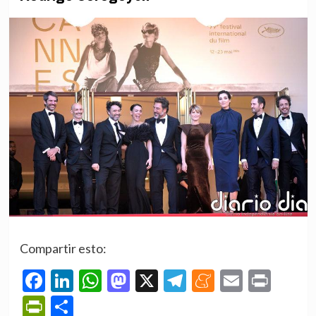
Compartir esto:
Facebook
LinkedIn
WhatsApp
Mastodon
X
Telegram
Meneame
Email
Prin
PrintFriendly
Compartir