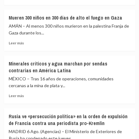
más
a
sobre
tres
Uganda
kilómetros
Mueren 300 niños en 300 días de alto el fuego en Gaza
autoriza
de
AMÁN – Al menos 300 niños murieron en la palestina Franja de
el
Damasco
envío
Gaza durante los...
de
Leer
Leer más
tropas
más
a
sobre
Gaza
Mueren
como
Minerales críticos y agua marchan por sendas
300
parte
contrarias en América Latina
niños
de
en
MÉXICO – Tras 16 años de operaciones, comunidades
la
300
Fuerza
cercanas a la mina de plata y...
días
de
Leer
de
Leer más
Estabilización
más
alto
Internacional
sobre
el
Minerales
fuego
Rusia ve «persecución política» en la orden de expulsión
críticos
en
de Francia contra una periodista pro-Kremlin
y
Gaza
agua
MADRID 6 Ago. (Agencias) – El Ministerio de Exteriores de
marchan
Rusia ha condenado este jueves...