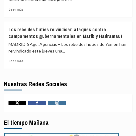
por
Leer
sendas
Leer más
más
contrarias
sobre
en
Rusia
América
Los rebeldes hutíes reivindican ataques contra
ve
Latina
campamentos gubernamentales en Marib y Hadramaut
«persecución
política»
MADRID 6 Ago. Agencias – Los rebeldes hutíes de Yemen han
en
reivindicado este jueves una...
la
Leer
orden
Leer más
más
de
sobre
expulsión
Los
de
Nuestras Redes Sociales
rebeldes
Francia
hutíes
contra
reivindican
una
ataques
periodista
contra
pro-
Twitter
Facebook
Instagram
campamentos
Kremlin
gubernamentales
El tiempo Mañana
en
Marib
y