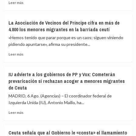
Leer
Leer más
más
sobre
Vivas
La Asociación de Vecinos del Príncipe cifra en más de
pide
4.800 los menores migrantes en la barriada ceutí
expulsar
de
«Hemos tenido que parar porque es un caos; siguen viniendo
inmediato
pidiendo apuntarse», afirma su presidente...
a
Leer
los
Leer más
más
migrantes
sobre
que
La
siguen
IU advierte a los gobiernos de PP y Vox: Cometerán
Asociación
en
prevaricación si rechazan acoger a menores migrantes
de
Ceuta
de Ceuta
Vecinos
y
del
«blindar»
MADRID, 6 Ago. (Agencias) – El coordinador federal de
Príncipe
la
Izquierda Unida (IU), Antonio Maíllo, ha...
cifra
frontera
en
con
Leer
Leer más
más
más
más
de
medios
sobre
4.800
europeos
IU
Ceuta señala que al Gobierno le «consta» el llamamiento
los
advierte