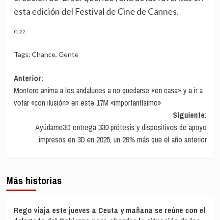
esta edición del Festival de Cine de Cannes.
CL22
Tags:
Chance
,
Gente
Navegación
Anterior:
Montero anima a los andaluces a no quedarse «en casa» y a ir a
de
votar «con ilusión» en este 17M «importantísimo»
entradas
Siguiente:
Ayúdame3D entrega 330 prótesis y dispositivos de apoyo
impresos en 3D en 2025, un 29% más que el año anterior
Más historias
Rego viaja este jueves a Ceuta y mañana se reúne con el