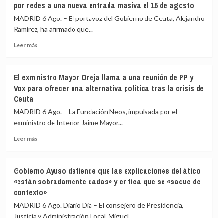
por redes a una nueva entrada masiva el 15 de agosto
menores
a
migrantes
los
MADRID 6 Ago. – El portavoz del Gobierno de Ceuta, Alejandro
en
gobiernos
Ramírez, ha afirmado que...
la
de
barriada
Leer
PP
Leer más
ceutí
más
y
sobre
Vox:
Ceuta
Cometerán
El exministro Mayor Oreja llama a una reunión de PP y
señala
prevaricación
Vox para ofrecer una alternativa política tras la crisis de
que
si
Ceuta
al
rechazan
Gobierno
acoger
MADRID 6 Ago. – La Fundación Neos, impulsada por el
le
a
exministro de Interior Jaime Mayor...
«consta»
menores
el
migrantes
Leer
Leer más
llamamiento
de
más
por
Ceuta
sobre
redes
El
Gobierno Ayuso defiende que las explicaciones del ático
a
exministro
«están sobradamente dadas» y critica que se «saque de
una
Mayor
contexto»
nueva
Oreja
entrada
llama
MADRID 6 Ago. Diario Dia – El consejero de Presidencia,
masiva
a
Justicia y Administración Local, Miguel...