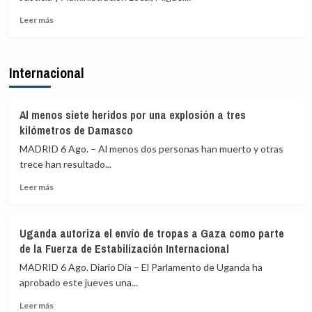
el
una
15
reunión
Leer
Leer más
de
de
más
agosto
PP
sobre
y
Gobierno
Internacional
Vox
Ayuso
para
defiende
ofrecer
que
una
las
Al menos siete heridos por una explosión a tres
alternativa
explicaciones
kilómetros de Damasco
política
del
MADRID 6 Ago. – Al menos dos personas han muerto y otras
tras
ático
la
trece han resultado...
«están
crisis
sobradamente
Leer
Leer más
de
dadas»
más
Ceuta
y
sobre
critica
Al
que
Uganda autoriza el envío de tropas a Gaza como parte
menos
se
de la Fuerza de Estabilización Internacional
siete
«saque
heridos
MADRID 6 Ago. Diario Dia – El Parlamento de Uganda ha
de
por
aprobado este jueves una...
contexto»
una
Leer
explosión
Leer más