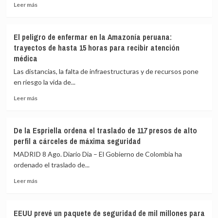
los
Leer
Leer más
jueces
más
brasileños
sobre
y
La
El peligro de enfermar en la Amazonía peruana:
afirma
ONU
trayectos de hasta 15 horas para recibir atención
que
confirma
médica
sienten
que
«pavor»
UNICEF
Las distancias, la falta de infraestructuras y de recursos pone
de
«está
en riesgo la vida de...
que
tomando
gane
medidas
Leer
Leer más
adecuadas»
más
contra
sobre
un
El
De la Espriella ordena el traslado de 117 presos de alto
trabajador
peligro
perfil a cárceles de máxima seguridad
acusado
de
de
enfermar
MADRID 8 Ago. Diario Dia – El Gobierno de Colombia ha
espiar
en
ordenado el traslado de...
para
la
Israel
Leer
Amazonía
Leer más
más
peruana:
sobre
trayectos
De
de
EEUU prevé un paquete de seguridad de mil millones para
la
hasta