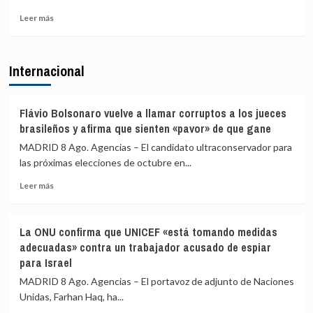
fronterizos
Leer
a
Leer más
más
los
sobre
viajeros
El
procedentes
Internacional
excandidato
de
de
Italia
ERC
en
Flávio Bolsonaro vuelve a llamar corruptos a los jueces
Girona
brasileños y afirma que sienten «pavor» de que gane
expedientado
MADRID 8 Ago. Agencias – El candidato ultraconservador para
deja
las próximas elecciones de octubre en...
el
partido
Leer
Leer más
y
más
renuncia
sobre
a
Flávio
todos
La ONU confirma que UNICEF «está tomando medidas
Bolsonaro
sus
adecuadas» contra un trabajador acusado de espiar
vuelve
cargos
para Israel
a
llamar
MADRID 8 Ago. Agencias – El portavoz de adjunto de Naciones
corruptos
Unidas, Farhan Haq, ha...
a