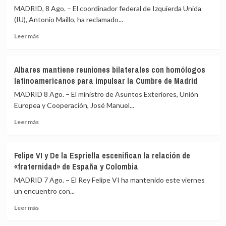
MADRID, 8 Ago. – El coordinador federal de Izquierda Unida
(IU), Antonio Maíllo, ha reclamado...
Leer
Leer más
más
sobre
IU
Albares mantiene reuniones bilaterales con homólogos
pide
latinoamericanos para impulsar la Cumbre de Madrid
a
Sánchez
MADRID 8 Ago. – El ministro de Asuntos Exteriores, Unión
transparencia
Europea y Cooperación, José Manuel...
y
Leer
reunir
Leer más
más
al
sobre
Consejo
Albares
de
Felipe VI y De la Espriella escenifican la relación de
mantiene
Seguridad
«fraternidad» de España y Colombia
reuniones
ante
bilaterales
los
MADRID 7 Ago. – El Rey Felipe VI ha mantenido este viernes
con
«agujeros
un encuentro con...
homólogos
negros»
Leer
latinoamericanos
de
Leer más
más
para
la
sobre
impulsar