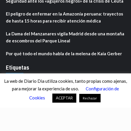
Seguridad ante los «agujeros negros» de la crisis de Ceuta
El peligro de enfermar en la Amazonía peruana: trayectos
de hasta 15 horas para recibir atención médica
La Dama del Manzanares vigila Madrid desde una montaña
de escombros del Parque Lineal
Por qué todo el mundo habla de la melena de Kaia Gerber
Etiquetas
La web de Diario Dia utiliza cookies, tanto propias como ajenas,
ANDALUCÍA
ARAGÓN
ASTURIAS
C. VALENCIANA
para mejorar la experiencia de uso.
Configuración de
CASTILLA-LA MANCHA
CASTILLA Y LEÓN
CATALUNYA
Cookies
ACEPTAR
Rechazar
CHANCE
CIENCIA
CULTURA
DEFENSA
DEPORTES
DESCONECTA
DESTACADOS
ECONOMÍA FINANZAS
EDUCACIÓN
ESPAÑA
ESTADOS UNIDOS
EUROPA