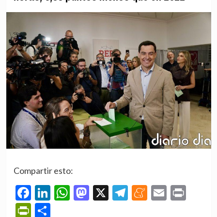
Compartir esto:
Facebook
LinkedIn
WhatsApp
Mastodon
X
Telegram
Meneame
Email
Prin
PrintFriendly
Compartir