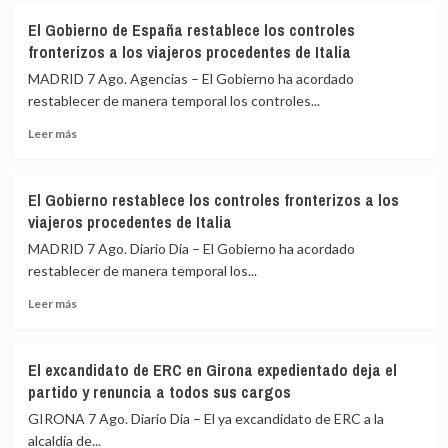
crisis
Felipe
la
de
El Gobierno de España restablece los controles
VI
Cumbre
Ceuta
fronterizos a los viajeros procedentes de Italia
y
de
De
Madrid
MADRID 7 Ago. Agencias – El Gobierno ha acordado
la
restablecer de manera temporal los controles...
Espriella
Leer
escenifican
Leer más
más
la
sobre
relación
El
de
El Gobierno restablece los controles fronterizos a los
Gobierno
«fraternidad»
viajeros procedentes de Italia
de
de
España
España
MADRID 7 Ago. Diario Dia – El Gobierno ha acordado
restablece
y
restablecer de manera temporal los...
los
Colombia
Leer
controles
Leer más
más
fronterizos
sobre
a
El
los
El excandidato de ERC en Girona expedientado deja el
Gobierno
viajeros
partido y renuncia a todos sus cargos
restablece
procedentes
los
de
GIRONA 7 Ago. Diario Dia – El ya excandidato de ERC a la
controles
Italia
alcaldía de...