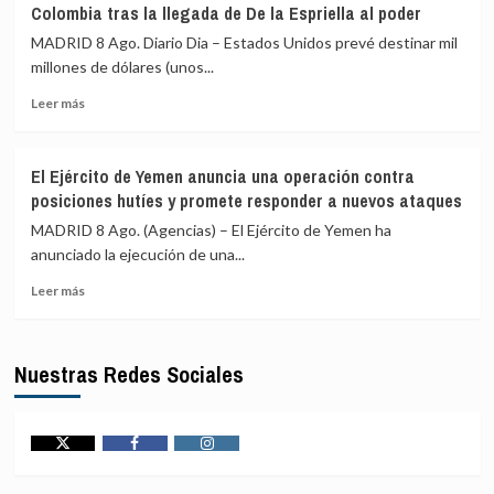
Colombia tras la llegada de De la Espriella al poder
Espriella
15
ordena
horas
MADRID 8 Ago. Diario Dia – Estados Unidos prevé destinar mil
el
para
millones de dólares (unos...
traslado
recibir
Leer
de
atención
Leer más
más
117
médica
sobre
presos
EEUU
de
El Ejército de Yemen anuncia una operación contra
prevé
alto
posiciones hutíes y promete responder a nuevos ataques
un
perfil
paquete
a
MADRID 8 Ago. (Agencias) – El Ejército de Yemen ha
de
cárceles
anunciado la ejecución de una...
seguridad
de
Leer
de
máxima
Leer más
más
mil
seguridad
sobre
millones
El
para
Nuestras Redes Sociales
Ejército
Colombia
de
tras
Yemen
la
anuncia
llegada
una
de
Twitter
Facebook
Instagram
operación
De