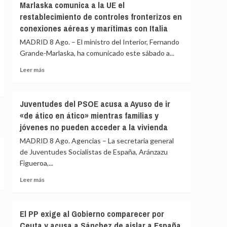
Marlaska comunica a la UE el
Valencia
asegura
restablecimiento de controles fronterizos en
los
que
controles
conexiones aéreas y marítimas con Italia
los
a
controles
MADRID 8 Ago. – El ministro del Interior, Fernando
viajeros
aéreos
Grande-Marlaska, ha comunicado este sábado a...
desde
a
Italia
viajeros
Leer
Leer más
desde
más
Italia
sobre
se
Marlaska
Juventudes del PSOE acusa a Ayuso de ir
realizan
comunica
«de ático en ático» mientras familias y
«a
a
puerta
jóvenes no pueden acceder a la vivienda
la
de
UE
MADRID 8 Ago. Agencias – La secretaria general
avión»
el
de Juventudes Socialistas de España, Aránzazu
restablecimiento
Figueroa,...
de
controles
Leer
Leer más
fronterizos
más
en
sobre
conexiones
Juventudes
El PP exige al Gobierno comparecer por
aéreas
del
y
Ceuta y acusa a Sánchez de aislar a España
PSOE