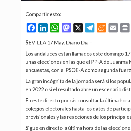
Compartir esto:
Facebook
LinkedIn
WhatsApp
Mastodon
X
Telegra
Mene
Em
SEVILLA 17 May. Diario Dia –
Los andaluces están llamados este domingo 17 de mayo a las urnas para elegir a sus representantes en
unas elecciones en las que el PP-A de Juanma
encuestas, con el PSOE-A como segunda fuerza
La gran incógnita de la jornada será si los populares logran revalidar la mayoría absoluta que obtuvieron
en 2022 o si el resultado abre un escenario dis
En este directo podrás consultar la última hora de las elecciones andaluzas, desde la apertura de los
colegios electorales hasta los datos de particip
provisionales y las reacciones de los principale
Sigue en directo la última hora de las eleccio