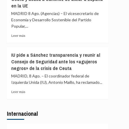
marítimas
en la UE
acusa
con
a
MADRID 8 Ago. (Agencias) – El vicesecretario de
Italia
Ayuso
Economía y Desarrollo Sostenible del Partido
de
Popular,...
ir
«de
Leer
Leer más
ático
más
en
sobre
ático»
El
IU pide a Sánchez transparencia y reunir al
mientras
PP
familias
Consejo de Seguridad ante los «agujeros
exige
y
negros» de la crisis de Ceuta
al
jóvenes
Gobierno
MADRID, 8 Ago. – El coordinador federal de
no
comparecer
pueden
Izquierda Unida (IU), Antonio Maíllo, ha reclamado...
por
acceder
Ceuta
Leer
Leer más
a
y
más
la
acusa
sobre
vivienda
a
IU
Sánchez
Internacional
pide
de
a
aislar
Sánchez
a