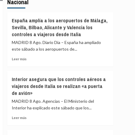
Nacional
España amplía a los aeropuertos de Málaga,
Sevilla, Bilbao, Alicante y Valencia los
controles a viajeros desde Italia
MADRID 8 Ago. Diario Dia – España ha ampliado
este sábado a los aeropuertos de...
Leer
Leer más
más
sobre
España
Interior asegura que los controles aéreos a
amplía
viajeros desde Italia se realizan «a puerta
a
de avión»
los
aeropuertos
MADRID 8 Ago. Agencias – El Ministerio del
de
Interior ha explicado este sábado que los...
Málaga,
Sevilla,
Leer
Leer más
Bilbao,
más
Alicante
sobre
y
Interior