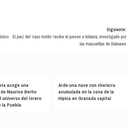
Siguiente:
 único
El juez del ‘caso Koldo’ recibe el jueves a Aldama, investigado por
las mascarillas de Baleares
eta acoge una
Arde una nave con chatarra
 de Maurice Berho
acumulada en la zona de la
l universo del torero
Hípica en Granada capital
 la Puebla