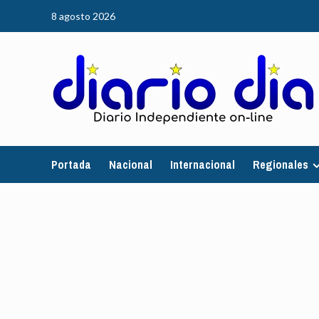
Saltar
8 agosto 2026
al
contenido
Portada
Nacional
Internacional
Regionales