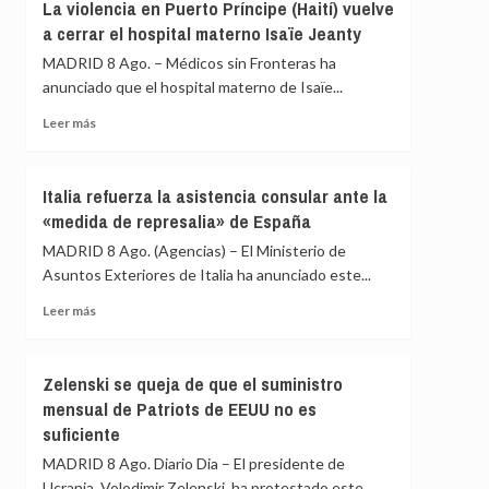
transparencia
La violencia en Puerto Príncipe (Haití) vuelve
España
y
a cerrar el hospital materno Isaïe Jeanty
en
reunir
la
MADRID 8 Ago. – Médicos sin Fronteras ha
al
UE
Consejo
anunciado que el hospital materno de Isaïe...
de
Leer
Leer más
Seguridad
más
ante
sobre
los
La
«agujeros
Italia refuerza la asistencia consular ante la
violencia
negros»
«medida de represalia» de España
en
de
Puerto
MADRID 8 Ago. (Agencias) – El Ministerio de
la
Príncipe
crisis
Asuntos Exteriores de Italia ha anunciado este...
(Haití)
de
vuelve
Leer
Leer más
Ceuta
a
más
cerrar
sobre
el
Italia
Zelenski se queja de que el suministro
hospital
refuerza
mensual de Patriots de EEUU no es
materno
la
suficiente
Isaïe
asistencia
Jeanty
consular
MADRID 8 Ago. Diario Dia – El presidente de
ante
Ucrania, Volodimir Zelenski, ha protestado este...