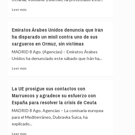
la
«medida
Leer
Leer más
de
más
represalia»
sobre
de
Zelenski
Emiratos Árabes Unidos denuncia que Irán
España
se
ha disparado un misil contra uno de sus
queja
cargueros en Ormuz, sin víctimas
de
que
MADRID 8 Ago. (Agencias) – Emiratos Árabes
el
Unidos ha denunciado este sábado que Irán ha...
suministro
mensual
Leer
Leer más
de
más
Patriots
sobre
de
Emiratos
La UE prosigue sus contactos con
EEUU
Árabes
Marruecos y agradece su esfuerzo con
no
Unidos
es
España para resolver la crisis de Ceuta
denuncia
suficiente
que
MADRID 8 Ago. Agencias – La comisaria europea
Irán
para el Mediterráneo, Dubravka Suica, ha
ha
explicado...
disparado
un
Leer
Leer más