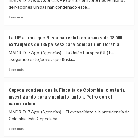
MADRID, 7 Ago. Agencias – Expertos en Derechos Humanos
el
migrantes
de Naciones Unidas han condenado este...
llamamiento
de
por
Ceuta
Leer
Leer más
redes
más
a
sobre
una
Expertos
nueva
La UE afirma que Rusia ha reclutado a «más de 28.000
de
entrada
extranjeros de 135 países» para combatir en Ucrania
la
masiva
ONU
MADRID, 7 Ago. (Agencias) – La Unión Europea (UE) ha
el
ven
asegurado este jueves que Rusia...
15
en
de
Leer
las
Leer más
agosto
más
sanciones
sobre
de
La
EEUU
Cepeda sostiene que la Fiscalía de Colombia lo estaría
UE
contra
investigando para vincularlo junto a Petro con el
afirma
Cuba
narcotráfico
que
un
Rusia
intento
MADRID, 7 Ago. (Agencias) – El excandidato a la presidencia de
ha
de
Colombia Iván Cepeda ha...
reclutado
«alterar
a
el
Leer
Leer más
«más
orden
más