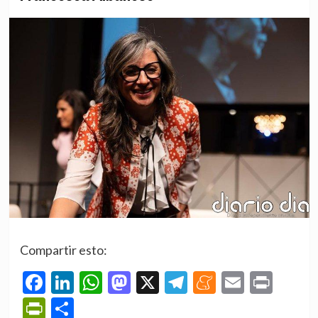
Compartir esto:
Facebook
LinkedIn
WhatsApp
Mastodon
X
Telegram
Meneame
Email
Prin
PrintFriendly
Compartir