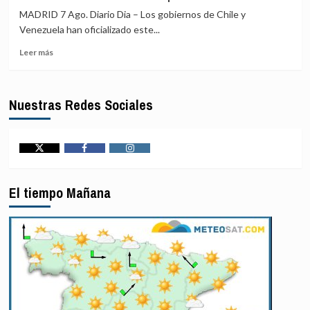
«acontecimientos
civiles
MADRID 7 Ago. Diario Dia – Los gobiernos de Chile y
en
heridos
Venezuela han oficializado este...
el
en
terreno»,
Leer
un
Leer más
según
más
ataque
EEUU
sobre
hutí
Chile
contra
Nuestras Redes Sociales
y
Arabia
Venezuela
Saudí,
oficializan
según
el
la
reinicio
coalición
Twitter
Facebook
Instagram
de
para
sus
Yemen
El tiempo Mañana
relaciones
liderada
consulares
por
tras
Riad
dos
años
de
ruptura