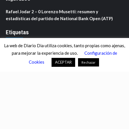
Rafael Jodar 2 – 0 Lorenzo Musetti: resumen y
estadísticas del partido de National Bank Open (ATP)
Etiquetas
La web de Diario Dia utiliza cookies, tanto propias como ajenas,
ANDALUCÍA
ARAGÓN
ASTURIAS
C. VALENCIANA
para mejorar la experiencia de uso.
Configuración de
CASTILLA-LA MANCHA
CASTILLA Y LEÓN
CATALUNYA
Cookies
ACEPTAR
Rechazar
CHANCE
CIENCIA
CULTURA
DEFENSA
DEPORTES
DESCONECTA
DESTACADOS
ECONOMÍA FINANZAS
EDUCACIÓN
ESPAÑA
ESTADOS UNIDOS
EUROPA
EXTREMADURA
FÚTBOL
GALICIA
GENTE
GOBIERNO
IGUALDAD
INFOSALUS.COM