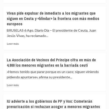
a
más
82
sobre
los
Vivas
Vivas pide expulsar de inmediato a los migrantes que
fallecidos
confía
siguen en Ceuta y «blindar» la frontera con más medios
en
en
europeos
el
que
mar
las
BRUSELAS 6 Ago. Diario Dia – El presidente de Ceuta, Juan
intentando
fuerzas
Jesús Vivas, ha reclamado...
cruzar
de
la
seguridad
Leer
Leer más
frontera
impidan
más
la
sobre
nueva
Vivas
La Asociación de Vecinos del Príncipe cifra en más de
entrada
pide
4.800 los menores migrantes en la barriada ceutí
masiva
expulsar
a
de
«Hemos tenido que parar porque es un caos; siguen viniendo
Ceuta
inmediato
pidiendo apuntarse», afirma su presidente...
que
a
circula
Leer
los
Leer más
por
más
migrantes
redes
sobre
que
sociales
La
siguen
IU advierte a los gobiernos de PP y Vox: Cometerán
Asociación
en
prevaricación si rechazan acoger a menores migrantes
de
Ceuta