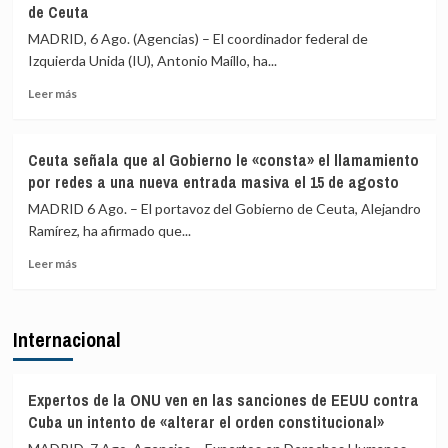
de Ceuta
Vecinos
y
del
«blindar»
MADRID, 6 Ago. (Agencias) – El coordinador federal de
Príncipe
la
Izquierda Unida (IU), Antonio Maíllo, ha...
cifra
frontera
en
con
Leer
Leer más
más
más
más
de
medios
sobre
4.800
europeos
IU
Ceuta señala que al Gobierno le «consta» el llamamiento
los
advierte
por redes a una nueva entrada masiva el 15 de agosto
menores
a
migrantes
los
MADRID 6 Ago. – El portavoz del Gobierno de Ceuta, Alejandro
en
gobiernos
Ramírez, ha afirmado que...
la
de
barriada
Leer
PP
Leer más
ceutí
más
y
sobre
Vox:
Ceuta
Cometerán
Internacional
señala
prevaricación
que
si
al
rechazan
Gobierno
acoger
Expertos de la ONU ven en las sanciones de EEUU contra
le
a
Cuba un intento de «alterar el orden constitucional»
«consta»
menores