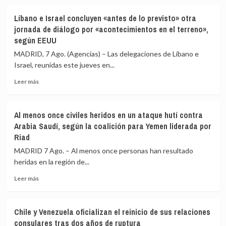
de
constitucional»
sobre
28.000
Cepeda
Líbano e Israel concluyen «antes de lo previsto» otra
extranjeros
sostiene
jornada de diálogo por «acontecimientos en el terreno»,
de
que
según EEUU
135
la
países»
Fiscalía
MADRID, 7 Ago. (Agencias) – Las delegaciones de Líbano e
para
de
Israel, reunidas este jueves en...
combatir
Colombia
en
lo
Leer
Leer más
Ucrania
estaría
más
investigando
sobre
para
Líbano
Al menos once civiles heridos en un ataque hutí contra
vincularlo
e
Arabia Saudí, según la coalición para Yemen liderada por
junto
Israel
Riad
a
concluyen
Petro
«antes
MADRID 7 Ago. – Al menos once personas han resultado
con
de
heridas en la región de...
el
lo
narcotráfico
previsto»
Leer
Leer más
otra
más
jornada
sobre
de
Al
Chile y Venezuela oficializan el reinicio de sus relaciones
diálogo
menos
consulares tras dos años de ruptura
por
once