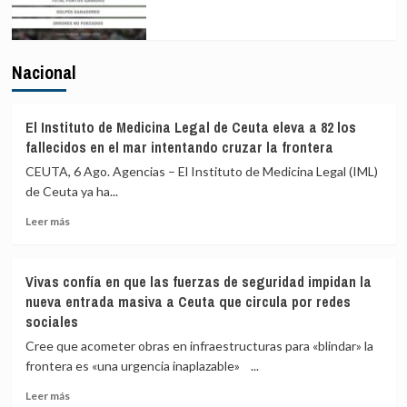
Nacional
El Instituto de Medicina Legal de Ceuta eleva a 82 los
fallecidos en el mar intentando cruzar la frontera
CEUTA, 6 Ago. Agencias – El Instituto de Medicina Legal (IML)
de Ceuta ya ha...
Leer
Leer más
más
sobre
El
Vivas confía en que las fuerzas de seguridad impidan la
Instituto
nueva entrada masiva a Ceuta que circula por redes
de
sociales
Medicina
Legal
Cree que acometer obras en infraestructuras para «blindar» la
de
frontera es «una urgencia inaplazable» ...
Ceuta
eleva
Leer
Leer más