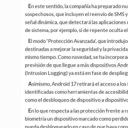
En este sentido, la compañía ha preparado nuevas alertas para advertir de comportamientos
sospechosos, que incluyen el reenvío de SMS y 
señal dinámica, que detectará las aplicaciones 
de sistema, por ejemplo, si de repente oculta el
El modo ‘Protección Avanzada’, que introdujo Android 16, ofrece un conjunto de características
destinadas a mejorar la seguridad y la privacid
mismo tiempo. Como novedad, se ha incorporado 
previsión de que llegue a más dispositivos Andr
(Intrusion Logging) ya está en fase de desplieg
Asimismo, Android 17 retirará el acceso a los servicios de accesibilidad a las aplicaciones que no estén
identificadas como herramientas de accesibili
como el desbloqueo de dispositivo a dispositivo
En lo que respecta a las protección frente a robos, Google ha anunciado la posibilidad de bloquear con
biometría un dispositivo marcado como perdido 
pueda desbloquearlo en caso de que haya conse