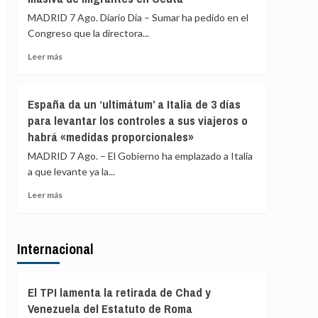
españoles:
Fiscalía
MADRID 7 Ago. Diario Dia – Sumar ha pedido en el
«No
las
Congreso que la directora...
hay
palabras
ningún
del
Leer
Leer más
motivo»
dirigente
más
de
sobre
Vox
Sumar
España da un ‘ultimátum’ a Italia de 3 días
llamando
pide
para levantar los controles a sus viajeros o
a
que
«cazar»
habrá «medidas proporcionales»
la
a
directora
MADRID 7 Ago. – El Gobierno ha emplazado a Italia
los
del
a que levante ya la...
migrantes
CNI
de
explique
Leer
Leer más
Ceuta
en
más
el
sobre
Congreso
España
qué
Internacional
da
sabía
un
de
‘ultimátum’
la
a
El TPI lamenta la retirada de Chad y
entrada
Italia
Venezuela del Estatuto de Roma
masiva
de