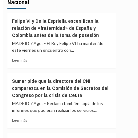
Nacional
Felipe VI y De la Espriella escenifican la
relación de «fraternidad» de España y
Colombia antes de la toma de posesión
MADRID 7 Ago. – El Rey Felipe VI ha mantenido
este viernes un encuentro con...
Leer
Leer más
más
sobre
Felipe
Sumar pide que la directora del CNI
VI
comparezca en la Comisión de Secretos del
y
Congreso por la crisis de Ceuta
De
la
MADRID 7 Ago. – Reclama también copia de los
Espriella
informes que pudieran realizar los servicios...
escenifican
la
Leer
Leer más
relación
más
de
sobre
«fraternidad»
Sumar