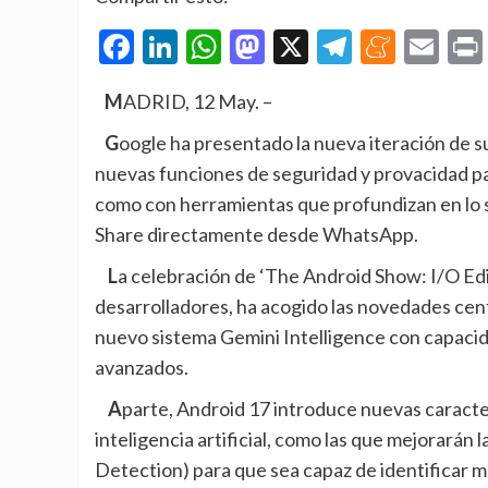
Facebook
LinkedIn
WhatsApp
Mastodon
X
Telegra
Mene
Em
MADRID, 12 May. –
Google ha presentado la nueva iteración de su sistema operativo móvil, Android 17, que llega con
nuevas funciones de seguridad y provacidad para
como con herramientas que profundizan en lo so
Share directamente desde WhatsApp.
La celebración de ‘The Android Show: I/O Edition’, como antesala de su evento anual de
desarrolladores, ha acogido las novedades cent
nuevo sistema Gemini Intelligence con capacida
avanzados.
Aparte, Android 17 introduce nuevas características de seguridad y privacidad impulsadas por
inteligencia artificial, como las que mejorarán
Detection) para que sea capaz de identificar m