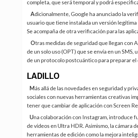
completa, que será temporal y podrá especifica
Adicionalmente, Google ha anunciado la verificación de sistema operativo, que permitirá comprobar al
usuario que tiene instalada un versión legítima 
Se acompaña de otra verificación para las aplic
Otras medidas de seguridad que llegan con Android 17 son la ocultación durante tres horas del código
de un solo uso (OPT) que se envía en un SMS, un
de un protocolo postcuántico para preparar el 
LADILLO
Más allá de las novedades en seguridad y privacidad, Android 17 profundiza en las características
sociales con nuevas herramientas creativas imp
tener que cambiar de aplicación con Screen Re
Una colaboración con Instagram, introduce funciones de la red social como la captura y reproducción
de vídeos en Ultra HDR. Asimismo, la cámara de
herramientas de edición como la mejora intelig