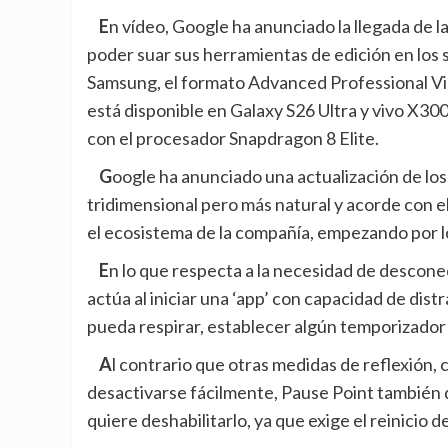
En vídeo, Google ha anunciado la llegada de la aplicación Adobe Premiere a Android este verano, para
poder suar sus herramientas de edición en los
Samsung, el formato Advanced Professional Vid
está disponible en Galaxy S26 Ultra y vivo X300 
con el procesador Snapdragon 8 Elite.
Google ha anunciado una actualización de los emoji con Android 17, que mantienen un diseño
tridimensional pero más natural y acorde con e
el ecosistema de la compañía, empezando por los
En lo que respecta a la necesidad de desconectar, Android introduce Pause Point, una función que
actúa al iniciar una ‘app’ con capacidad de dis
pueda respirar, establecer algún temporizador de
Al contrario que otras medidas de reflexión, como los temporizadores o los recordatorios, que pueden
desactivarse fácilmente, Pause Point también d
quiere deshabilitarlo, ya que exige el reinicio d