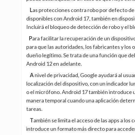
Las protecciones contra robo por defecto de Android, que se probaron primero en Brasil, estarán
disponibles con Android 17, también en disposi
Incluirá el bloqueo de detección de robo y el 
Para facilitar la recuperación de un dispositivo, el número IMEI se mostrará en la pantalla bloqueada,
para que las autoridades, los fabricantes y los
dueño legítimo. Se trata de una función que de
Android 12 en adelante.
A nivel de privacidad, Google ayudará al usuario a identificar cuándo una aplicación está usando la
localización del dispositivo, con un indicador lu
o el micrófono. Android 17 también introduce 
manera temporal cuando una aplicación determi
tareas.
También se limita el acceso de las apps a los contactos. En este caso, para los desarrolladores se
introduce un formato más directo para acceder