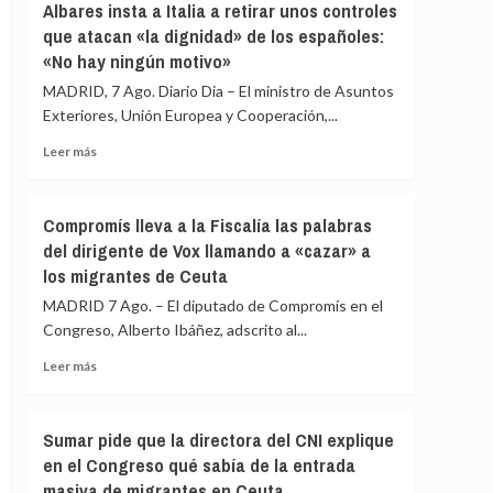
Albares insta a Italia a retirar unos controles
de
pide
que atacan «la dignidad» de los españoles:
España
que
y
«No hay ningún motivo»
la
Colombia
directora
MADRID, 7 Ago. Diario Dia – El ministro de Asuntos
antes
del
Exteriores, Unión Europea y Cooperación,...
de
CNI
la
comparezca
Leer
Leer más
toma
en
más
de
la
sobre
posesión
Comisión
Albares
Compromís lleva a la Fiscalía las palabras
de
insta
del dirigente de Vox llamando a «cazar» a
Secretos
a
del
los migrantes de Ceuta
Italia
Congreso
a
MADRID 7 Ago. – El diputado de Compromís en el
por
retirar
Congreso, Alberto Ibáñez, adscrito al...
la
unos
crisis
controles
Leer
Leer más
de
que
más
Ceuta
atacan
sobre
«la
Compromís
Sumar pide que la directora del CNI explique
dignidad»
lleva
en el Congreso qué sabía de la entrada
de
a
los
masiva de migrantes en Ceuta
la