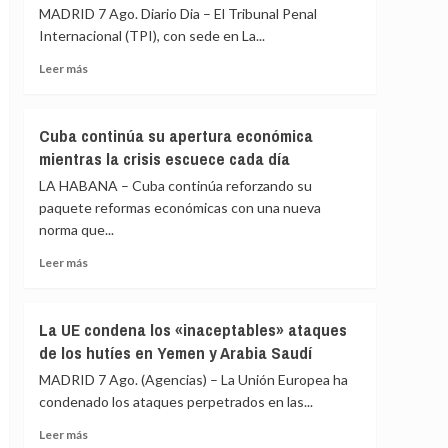
de
MADRID 7 Ago. Diario Dia – El Tribunal Penal
3
migrantes
días
Internacional (TPI), con sede en La...
en
para
Ceuta
Leer
Leer más
levantar
más
los
sobre
controles
El
a
Cuba continúa su apertura económica
TPI
sus
mientras la crisis escuece cada día
lamenta
viajeros
la
LA HABANA – Cuba continúa reforzando su
o
retirada
habrá
paquete reformas económicas con una nueva
de
«medidas
norma que...
Chad
proporcionales»
y
Leer
Leer más
Venezuela
más
del
sobre
Estatuto
Cuba
La UE condena los «inaceptables» ataques
de
continúa
de los hutíes en Yemen y Arabia Saudí
Roma
su
apertura
MADRID 7 Ago. (Agencias) – La Unión Europea ha
económica
condenado los ataques perpetrados en las...
mientras
la
Leer
Leer más