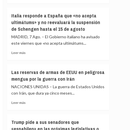
crisis
más
escuece
sobre
cada
La
Italia responde a España que «no acepta
día
UE
ultimátums» y no reevaluará la suspensión
condena
de Schengen hasta el 15 de agosto
los
«inaceptables»
MADRID, 7 Ago. – El Gobierno italiano ha avisado
ataques
este viernes que «no acepta ultimátums...
de
los
Leer
Leer más
hutíes
más
en
sobre
Yemen
Italia
Las reservas de armas de EEUU en peligrosa
y
responde
mengua por la guerra con Irán
Arabia
a
Saudí
España
NACIONES UNIDAS – La guerra de Estados Unidos
que
con Irán, que dura ya cinco meses...
«no
acepta
Leer
Leer más
ultimátums»
más
y
sobre
no
Las
Trump pide a sus senadores que
reevaluará
reservas
«espabilen» en las próximas legislativas o
la
de