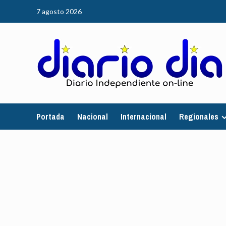
Saltar
7 agosto 2026
al
contenido
Portada
Nacional
Internacional
Regionales