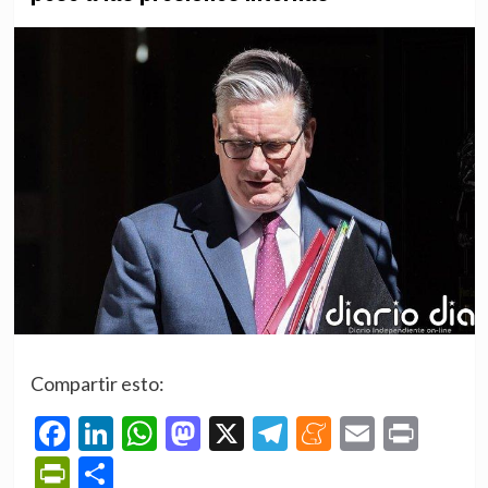
Compartir esto:
Facebook
LinkedIn
WhatsApp
Mastodon
X
Telegram
Meneame
Email
Prin
PrintFriendly
Compartir