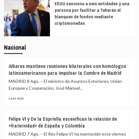
EEUU sanciona a seis entidades y una
persona por facilitar a Teherán el
blanqueo de fondos mediante
criptomonedas
Nacional
Albares mantiene reuniones bilaterales con homólogos
latinoamericanos para impulsar la Cumbre de Madrid
MADRID 8 Ago. – El ministro de Asuntos Exteriores, Unión
Europea y Cooperación, José Manuel...
Leer
Leer más
más
sobre
Albares
Felipe VI y De la Espriella escenifican la relación de
mantiene
«fraternidad» de España y Colombia
reuniones
bilaterales
MADRID 7 Ago. – El Rey Felipe VI ha mantenido este viernes
con