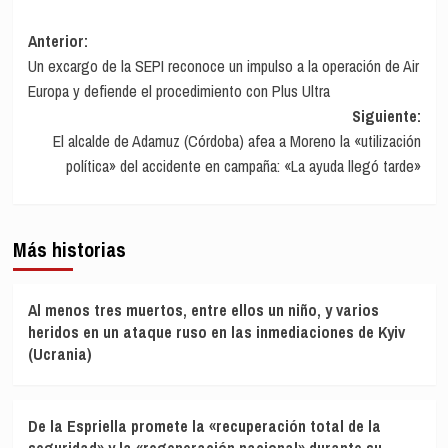
Navegación
Anterior:
Un excargo de la SEPI reconoce un impulso a la operación de Air
de
Europa y defiende el procedimiento con Plus Ultra
entradas
Siguiente:
El alcalde de Adamuz (Córdoba) afea a Moreno la «utilización
política» del accidente en campaña: «La ayuda llegó tarde»
Más historias
Al menos tres muertos, entre ellos un niño, y varios
heridos en un ataque ruso en las inmediaciones de Kyiv
(Ucrania)
De la Espriella promete la «recuperación total de la
seguridad» y la «regeneración nacional» durante su