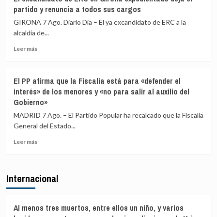
Gobierno
viajeros
partido y renuncia a todos sus cargos
restablece
procedentes
los
de
GIRONA 7 Ago. Diario Dia – El ya excandidato de ERC a la
controles
Italia
alcaldía de...
fronterizos
Leer
a
Leer más
más
los
sobre
viajeros
El
procedentes
El PP afirma que la Fiscalía está para «defender el
excandidato
de
interés» de los menores y «no para salir al auxilio del
de
Italia
Gobierno»
ERC
en
MADRID 7 Ago. – El Partido Popular ha recalcado que la Fiscalía
Girona
General del Estado...
expedientado
deja
Leer
Leer más
el
más
partido
sobre
y
El
Internacional
renuncia
PP
a
afirma
todos
que
sus
la
Al menos tres muertos, entre ellos un niño, y varios
cargos
Fiscalía