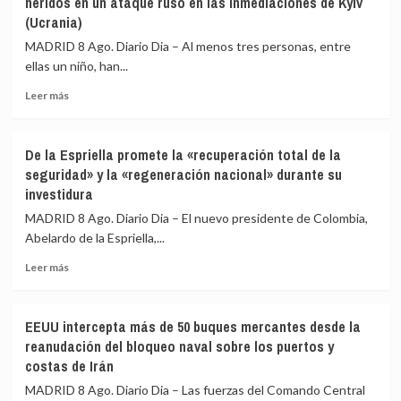
heridos en un ataque ruso en las inmediaciones de Kyiv
está
(Ucrania)
para
MADRID 8 Ago. Diario Dia – Al menos tres personas, entre
«defender
el
ellas un niño, han...
interés»
Leer
Leer más
de
más
los
sobre
menores
Al
y
De la Espriella promete la «recuperación total de la
menos
«no
seguridad» y la «regeneración nacional» durante su
tres
para
investidura
muertos,
salir
entre
al
MADRID 8 Ago. Diario Dia – El nuevo presidente de Colombia,
ellos
auxilio
Abelardo de la Espriella,...
un
del
niño,
Leer
Gobierno»
Leer más
y
más
varios
sobre
heridos
De
EEUU intercepta más de 50 buques mercantes desde la
en
la
reanudación del bloqueo naval sobre los puertos y
un
Espriella
costas de Irán
ataque
promete
ruso
la
MADRID 8 Ago. Diario Dia – Las fuerzas del Comando Central
en
«recuperación