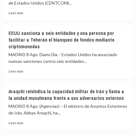
de Estados Unidos (CENTCOM)...
las
total
inmediaciones
de
Leer
Leer más
de
la
más
Kyiv
seguridad»
sobre
(Ucrania)
y
EEUU
EEUU sanciona a seis entidades y una persona por
la
intercepta
facilitar a Teherán el blanqueo de fondos mediante
«regeneración
más
criptomonedas
nacional»
de
durante
50
MADRID 8 Ago. Diario Dia – Estados Unidos ha anunciado
su
buques
nuevas sanciones contra seis entidades...
investidura
mercantes
desde
Leer
Leer más
la
más
reanudación
sobre
del
EEUU
Araqchi reivindica la capacidad militar de Irán y llama a
bloqueo
sanciona
la unidad musulmana frente a sus adversarios externos
naval
a
sobre
seis
MADRID 8 Ago. (Agencias) – El ministro de Asuntos Exteriores
los
entidades
de Irán, Abbas Araqchi, ha...
puertos
y
y
Leer
una
Leer más
costas
más
persona
de
sobre
por