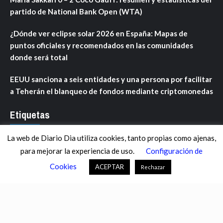
partido de National Bank Open (WTA)
¿Dónde ver eclipse solar 2026 en España: Mapas de
puntos oficiales y recomendados en las comunidades
donde será total
EEUU sanciona a seis entidades y una persona por facilitar
a Teherán el blanqueo de fondos mediante criptomonedas
Etiquetas
La web de Diario Dia utiliza cookies, tanto propias como ajenas,
ANDALUCÍA
ARAGÓN
ASTURIAS
C. VALENCIANA
para mejorar la experiencia de uso.
Configuración de
CASTILLA-LA MANCHA
CASTILLA Y LEÓN
CATALUNYA
Cookies
ACEPTAR
Rechazar
CHANCE
CIENCIA
CULTURA
DEFENSA
DEPORTES
DESCONECTA
DESTACADOS
ECONOMÍA FINANZAS
EDUCACIÓN
ESPAÑA
ESTADOS UNIDOS
EUROPA