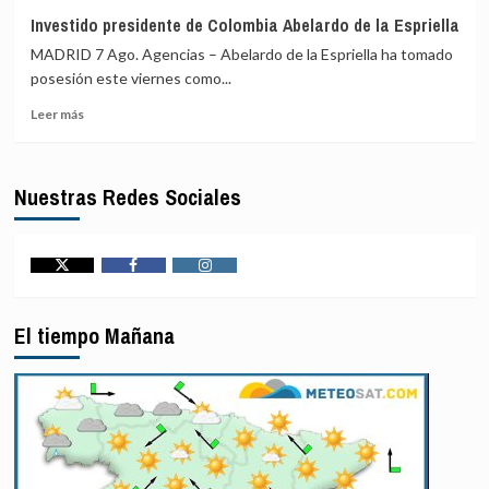
Irán
Araqchi
facilitar
Investido presidente de Colombia Abelardo de la Espriella
reivindica
a
MADRID 7 Ago. Agencias – Abelardo de la Espriella ha tomado
la
Teherán
capacidad
el
posesión este viernes como...
militar
blanqueo
Leer
Leer más
de
de
más
Irán
fondos
sobre
y
mediante
Investido
llama
criptomonedas
Nuestras Redes Sociales
presidente
a
de
la
Colombia
unidad
Abelardo
musulmana
de
Twitter
Facebook
Instagram
frente
la
a
Espriella
sus
El tiempo Mañana
adversarios
externos