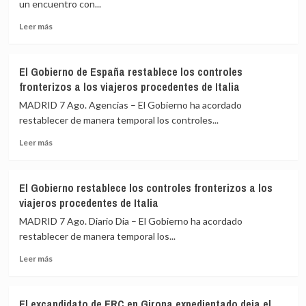
un encuentro con...
homólogos
Leer
latinoamericanos
Leer más
más
para
sobre
impulsar
Felipe
la
El Gobierno de España restablece los controles
VI
Cumbre
fronterizos a los viajeros procedentes de Italia
y
de
De
Madrid
MADRID 7 Ago. Agencias – El Gobierno ha acordado
la
restablecer de manera temporal los controles...
Espriella
Leer
escenifican
Leer más
más
la
sobre
relación
El
de
El Gobierno restablece los controles fronterizos a los
Gobierno
«fraternidad»
viajeros procedentes de Italia
de
de
España
España
MADRID 7 Ago. Diario Dia – El Gobierno ha acordado
restablece
y
restablecer de manera temporal los...
los
Colombia
Leer
controles
Leer más
más
fronterizos
sobre
a
El
los
El excandidato de ERC en Girona expedientado deja el