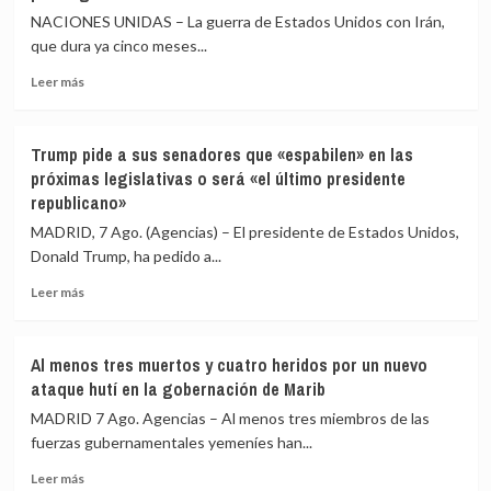
si
crisis
NACIONES UNIDAS – La guerra de Estados Unidos con Irán,
las
de
que dura ya cinco meses...
comunidades
Ceuta
autónomas
Leer
Leer más
rechazan
más
acoger
sobre
migrantes
Las
de
Trump pide a sus senadores que «espabilen» en las
reservas
Ceuta
próximas legislativas o será «el último presidente
de
republicano»
armas
de
MADRID, 7 Ago. (Agencias) – El presidente de Estados Unidos,
EEUU
Donald Trump, ha pedido a...
en
peligrosa
Leer
Leer más
mengua
más
por
sobre
la
Trump
Al menos tres muertos y cuatro heridos por un nuevo
guerra
pide
ataque hutí en la gobernación de Marib
con
a
Irán
sus
MADRID 7 Ago. Agencias – Al menos tres miembros de las
senadores
fuerzas gubernamentales yemeníes han...
que
Leer
«espabilen»
Leer más