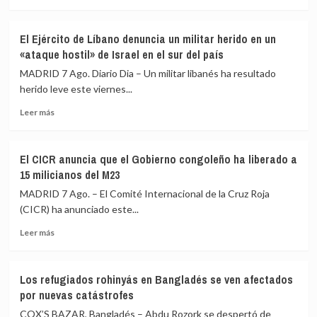
más
en
sobre
las
Al
próximas
El Ejército de Líbano denuncia un militar herido en un
menos
legislativas
«ataque hostil» de Israel en el sur del país
tres
o
muertos
será
MADRID 7 Ago. Diario Dia – Un militar libanés ha resultado
y
«el
herido leve este viernes...
cuatro
último
Leer
heridos
presidente
Leer más
más
por
republicano»
sobre
un
El
nuevo
El CICR anuncia que el Gobierno congoleño ha liberado a
Ejército
ataque
15 milicianos del M23
de
hutí
Líbano
en
MADRID 7 Ago. – El Comité Internacional de la Cruz Roja
denuncia
la
(CICR) ha anunciado este...
un
gobernación
Leer
militar
de
Leer más
más
herido
Marib
sobre
en
El
un
Los refugiados rohinyás en Bangladés se ven afectados
CICR
«ataque
por nuevas catástrofes
anuncia
hostil»
que
de
COX’S BAZAR, Bangladés – Abdu Rozork se despertó de