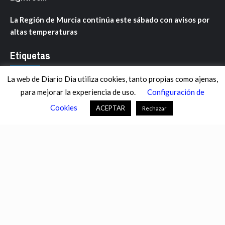
La Región de Murcia continúa este sábado con avisos por
altas temperaturas
Etiquetas
La web de Diario Dia utiliza cookies, tanto propias como ajenas,
ANDALUCÍA
ARAGÓN
ASTURIAS
C. VALENCIANA
para mejorar la experiencia de uso.
Configuración de
CASTILLA-LA MANCHA
CASTILLA Y LEÓN
CATALUNYA
Cookies
ACEPTAR
Rechazar
CHANCE
CIENCIA
CULTURA
DEFENSA
DEPORTES
DESCONECTA
DESTACADOS
ECONOMÍA FINANZAS
EDUCACIÓN
ESPAÑA
ESTADOS UNIDOS
EUROPA
EXTREMADURA
FÚTBOL
GALICIA
GENTE
GOBIERNO
IGUALDAD
INFOSALUS.COM