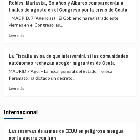
Robles, Marlaska, Bolaños y Albares comparecerán a
los
Fiscalía
finales de agosto en el Congreso por la crisis de Ceuta
controles
avisa
a
de
MADRID, 7 (Agencias) El Gobierno ha registrado este
sus
que
viernes en el Congreso las...
viajeros
actuará
o
Leer
si
Leer más
habrá
más
las
«medidas
sobre
comunidades
proporcionales»
Robles,
autónomas
La Fiscalía avisa de que intervendrá si las comunidades
Marlaska,
rechazan
autónomas rechazan acoger migrantes de Ceuta
Bolaños
el
y
reparto
MADRID 7 Ago. – La fiscal general del Estado, Teresa
Albares
de
Peramato, ha dictado un decreto...
comparecerán
menores
Leer
a
migrantes
Leer más
más
finales
de
sobre
de
Ceuta
La
agosto
Internacional
Fiscalía
en
avisa
el
de
Congreso
que
por
Las reservas de armas de EEUU en peligrosa mengua
intervendrá
la
por la guerra con Irán