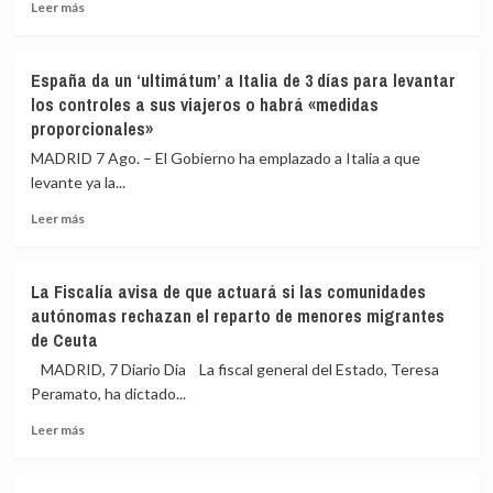
del
Leer
Leer más
dirigente
más
de
sobre
Vox
Sumar
España da un ‘ultimátum’ a Italia de 3 días para levantar
llamando
pide
los controles a sus viajeros o habrá «medidas
a
que
proporcionales»
«cazar»
la
a
directora
MADRID 7 Ago. – El Gobierno ha emplazado a Italia a que
los
del
levante ya la...
migrantes
CNI
de
explique
Leer
Leer más
Ceuta
en
más
el
sobre
Congreso
España
La Fiscalía avisa de que actuará si las comunidades
qué
da
autónomas rechazan el reparto de menores migrantes
sabía
un
de Ceuta
de
‘ultimátum’
la
a
MADRID, 7 Diario Dia La fiscal general del Estado, Teresa
entrada
Italia
Peramato, ha dictado...
masiva
de
de
3
Leer
Leer más
migrantes
días
más
en
para
sobre
Ceuta
levantar
La