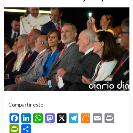
Compartir esto:
Facebook
LinkedIn
WhatsApp
Mastodon
X
Telegram
Meneame
Email
Prin
PrintFriendly
Compartir