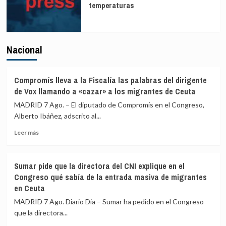
temperaturas
Nacional
Compromís lleva a la Fiscalía las palabras del dirigente
de Vox llamando a «cazar» a los migrantes de Ceuta
MADRID 7 Ago. – El diputado de Compromís en el Congreso,
Alberto Ibáñez, adscrito al...
Leer
Leer más
más
sobre
Compromís
Sumar pide que la directora del CNI explique en el
lleva
Congreso qué sabía de la entrada masiva de migrantes
a
en Ceuta
la
Fiscalía
MADRID 7 Ago. Diario Dia – Sumar ha pedido en el Congreso
las
que la directora...
palabras