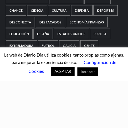
CHANCE
CIENCIA
CULTURA
DEFENSA
DEPORTES
DESCONECTA
DESTACADOS
ECONOMÍA FINANZAS
EDUCACIÓN
ESPAÑA
ESTADOS UNIDOS
EUROPA
EXTREMADURA
FÚTBOL
GALICIA
GENTE
La web de Diario Dia utiliza cookies, tanto propias como ajenas,
GOBIERNO
IGUALDAD
INFOSALUS.COM
para mejorar la experiencia de uso.
Configuración de
INTERNACIONAL
INVESTIGACIÓN
ISLAS BALEARES
Cookies
ACEPTAR
Rechazar
ISLAS CANARIAS
LA RIOJA
MACROECONOMÍA
MADRID
MIGRACIÓN
MUNDO
MURCIA
NACIONAL
NAVARRA
PAÍS VASCO
PORTALTIC
SEGURIDAD
SEVILLA
SOCIEDAD
TECNOLOGÍAS DE LA INFORMACIÓN
ÚLTIMAS NOTICIAS