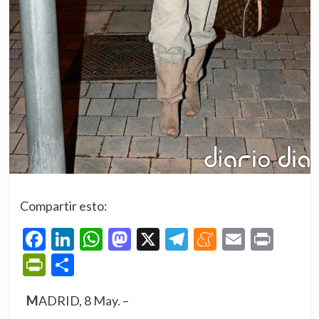
Compartir esto:
Facebook
LinkedIn
WhatsApp
Mastodon
X
Telegram
Meneame
Email
Prin
PrintFriendly
Compartir
MADRID, 8 May. –