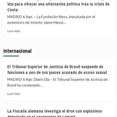
prevaricación
Vox para ofrecer una alternativa política tras la crisis de
que
si
Ceuta
al
rechazan
Gobierno
acoger
MADRID 6 Ago. – La Fundación Neos, impulsada por el
le
a
exministro de Interior Jaime Mayor...
«consta»
menores
el
migrantes
Leer
Leer más
llamamiento
de
más
por
Ceuta
sobre
redes
El
Internacional
a
exministro
una
Mayor
nueva
Oreja
entrada
llama
El Tribunal Superior de Justicia de Brasil suspende de
masiva
a
funciones a uno de sus jueces acusado de acoso sexual
el
una
MADRID 6 Ago. Diario Dia – El Tribunal Superior de Justicia de
15
reunión
de
Brasil ha condenado...
de
agosto
PP
Leer
Leer más
y
más
Vox
sobre
para
El
ofrecer
La Fiscalía alemana investiga el dron con explosivos
Tribunal
una
detectado en el aeropuerto de Leipzig