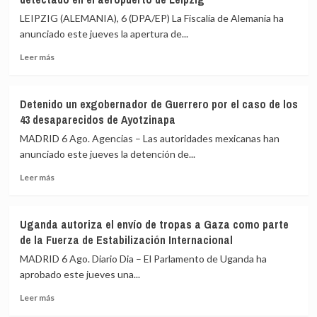
Superior
alternativa
de
LEIPZIG (ALEMANIA), 6 (DPA/EP) La Fiscalía de Alemania ha
política
Justicia
anunciado este jueves la apertura de...
tras
de
la
Leer
Brasil
Leer más
crisis
más
suspende
de
sobre
de
Ceuta
La
funciones
Detenido un exgobernador de Guerrero por el caso de los
Fiscalía
a
43 desaparecidos de Ayotzinapa
alemana
uno
investiga
de
MADRID 6 Ago. Agencias – Las autoridades mexicanas han
el
sus
anunciado este jueves la detención de...
dron
jueces
Leer
con
acusado
Leer más
más
explosivos
de
sobre
detectado
acoso
Detenido
en
sexual
Uganda autoriza el envío de tropas a Gaza como parte
un
el
de la Fuerza de Estabilización Internacional
exgobernador
aeropuerto
de
de
MADRID 6 Ago. Diario Dia – El Parlamento de Uganda ha
Guerrero
Leipzig
aprobado este jueves una...
por
Leer
el
Leer más
más
caso