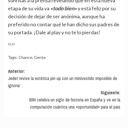
sonrisas a la prensa revelando que en esta nueva
etapa de su vida va
«todo bien»
y está feliz por su
decisión de dejar de ser anónima, aunque ha
preferido no contar qué le han dicho sus padres de
su portada. ¡Dale al play y no te lo pierdas!
CL22
Tags:
Chance
,
Gente
Navegación
Anterior:
Jedet revive la estética pin-up con un minivestido imposible de
de
ignorar
entradas
Siguiente:
IBM celebra un siglo de historia en España y ve en la
computación cuántica una «oportunidad» para el país