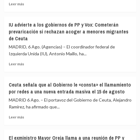
circula
Leer
los
Leer más
por
más
migrantes
redes
sobre
que
sociales
La
siguen
IU advierte a los gobiernos de PP y Vox: Cometerán
Asociación
en
prevaricación si rechazan acoger a menores migrantes
de
Ceuta
de Ceuta
Vecinos
y
del
«blindar»
MADRID, 6 Ago. (Agencias) – El coordinador federal de
Príncipe
la
Izquierda Unida (IU), Antonio Maíllo, ha...
cifra
frontera
en
con
Leer
Leer más
más
más
más
de
medios
sobre
4.800
europeos
IU
Ceuta señala que al Gobierno le «consta» el llamamiento
los
advierte
por redes a una nueva entrada masiva el 15 de agosto
menores
a
migrantes
los
MADRID 6 Ago. – El portavoz del Gobierno de Ceuta, Alejandro
en
gobiernos
Ramírez, ha afirmado que...
la
de
barriada
Leer
PP
Leer más
ceutí
más
y
sobre
Vox:
Ceuta
Cometerán
El exministro Mayor Oreja llama a una reunión de PP y
señala