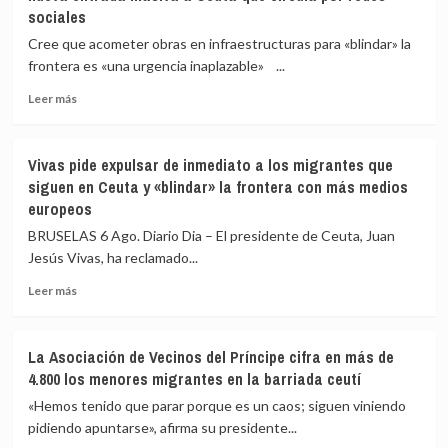
sociales
Cree que acometer obras en infraestructuras para «blindar» la
frontera es «una urgencia inaplazable» ...
Leer
Leer más
más
sobre
Vivas
Vivas pide expulsar de inmediato a los migrantes que
confía
siguen en Ceuta y «blindar» la frontera con más medios
en
europeos
que
las
BRUSELAS 6 Ago. Diario Dia – El presidente de Ceuta, Juan
fuerzas
Jesús Vivas, ha reclamado...
de
seguridad
Leer
Leer más
impidan
más
la
sobre
nueva
Vivas
La Asociación de Vecinos del Príncipe cifra en más de
entrada
pide
4.800 los menores migrantes en la barriada ceutí
masiva
expulsar
a
de
«Hemos tenido que parar porque es un caos; siguen viniendo
Ceuta
inmediato
pidiendo apuntarse», afirma su presidente...
que
a