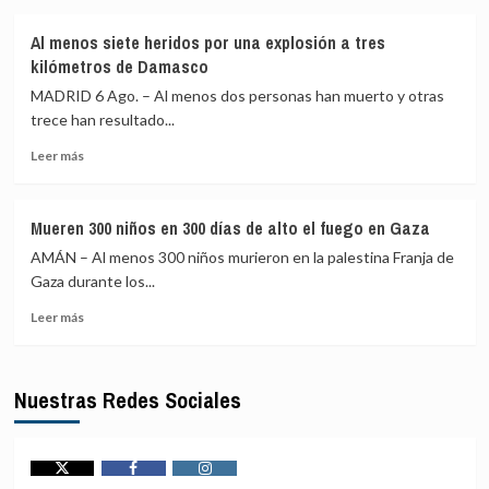
sobre
de
Uganda
los
Al menos siete heridos por una explosión a tres
autoriza
43
kilómetros de Damasco
el
desaparecidos
envío
de
MADRID 6 Ago. – Al menos dos personas han muerto y otras
de
Ayotzinapa
trece han resultado...
tropas
Leer
a
Leer más
más
Gaza
sobre
como
Al
parte
Mueren 300 niños en 300 días de alto el fuego en Gaza
menos
de
AMÁN – Al menos 300 niños murieron en la palestina Franja de
siete
la
heridos
Fuerza
Gaza durante los...
por
de
Leer
Leer más
una
Estabilización
más
explosión
Internacional
sobre
a
Mueren
tres
Nuestras Redes Sociales
300
kilómetros
niños
de
en
Damasco
300
días
Twitter
Facebook
Instagram