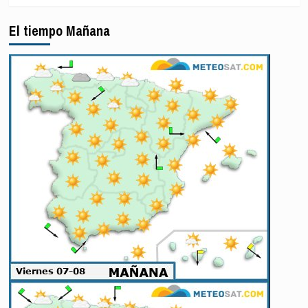
de
alto
El tiempo Mañana
el
fuego
en
Gaza