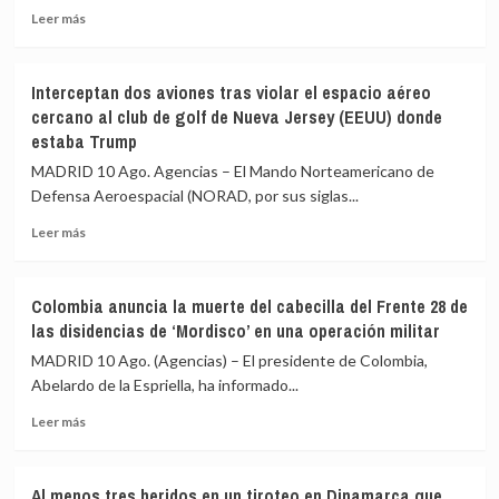
sobre
Leer
Leer más
vivienda,
más
que
sobre
costará
Cuba
288.000
Interceptan dos aviones tras violar el espacio aéreo
agradece
euros
cercano al club de golf de Nueva Jersey (EEUU) donde
a
estaba Trump
China
la
MADRID 10 Ago. Agencias – El Mando Norteamericano de
donación
Defensa Aeroespacial (NORAD, por sus siglas...
de
5.000
Leer
Leer más
sistemas
más
fotovoltaicos
sobre
en
Interceptan
Colombia anuncia la muerte del cabecilla del Frente 28 de
medio
dos
las disidencias de ‘Mordisco’ en una operación militar
de
aviones
su
tras
MADRID 10 Ago. (Agencias) – El presidente de Colombia,
crisis
violar
Abelardo de la Espriella, ha informado...
energética
el
Leer
espacio
Leer más
más
aéreo
sobre
cercano
Colombia
al
Al menos tres heridos en un tiroteo en Dinamarca que