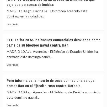
anuncia
club
deja dos personas detenidas
la
de
muerte
golf
MADRID 10 Ago. Diario Dia – Un tiroteo acaecido este
del
de
domingo en la ciudad de...
cabecilla
Nueva
Leer
del
Jersey
Leer más
más
Frente
(EEUU)
sobre
28
donde
Al
de
estaba
EEUU cifra en 55 los buques comerciales desviados como
menos
las
Trump
parte de su bloqueo naval contra Irán
tres
disidencias
heridos
de
MADRID 10 Ago. Agencias – El Ejército de Estados Unidos ha
en
‘Mordisco’
afirmado este domingo haber...
un
en
Leer
tiroteo
una
Leer más
más
en
operación
sobre
Dinamarca
militar
EEUU
que
Perú informa de la muerte de once connacionales que
cifra
deja
combatían en el Ejército ruso contra Ucrania
en
dos
55
personas
MADRID 10 Ago. Agencias – El Gobierno de Perú ha anunciado
los
detenidas
este domingo que al...
buques
Leer
comerciales
Leer más