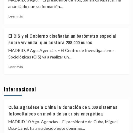
ha
Izquierda
anunciado que su formación...
sido
Europea
violado»
Leer
(PIE)
Leer más
más
lamenta
sobre
los
Vox
«trágicos»
El CIS y el Gobierno diseñarán un barómetro especial
pide
hechos
sobre vivienda, que costará 288.000 euros
activar
de
el
Ceuta
MADRID, 9 Ago. Agencias – El Centro de Investigaciones
artículo
y
Sociológicas (CIS) va a realizar un...
102
critica
Leer
para
la
Leer más
más
investigar
complicidad
sobre
a
de
El
Sánchez
la
Internacional
CIS
por
UE
y
«traición»
el
tras
Gobierno
la
Cuba agradece a China la donación de 5.000 sistemas
diseñarán
crisis
fotovoltaicos en medio de su crisis energética
un
migratoria
MADRID 10 Ago. Agencias – El presidente de Cuba, Miguel
barómetro
de
Díaz-Canel, ha agradecido este domingo...
especial
Ceuta