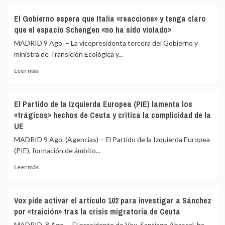
a
sobre
España
El
El Gobierno espera que Italia «reaccione» y tenga claro
y
presidente
que el espacio Schengen «no ha sido violado»
Europa
del
tras
Senado
MADRID 9 Ago. – La vicepresidenta tercera del Gobierno y
la
acusa
ministra de Transición Ecológica y...
crisis
al
migratoria
Leer
Gobierno
Leer más
más
de
sobre
«escamotear»
El
a
El Partido de la Izquierda Europea (PIE) lamenta los
Gobierno
la
«trágicos» hechos de Ceuta y critica la complicidad de la
espera
cámara
UE
que
su
Italia
labor
MADRID 9 Ago. (Agencias) – El Partido de la Izquierda Europea
«reaccione»
de
(PIE), formación de ámbito...
y
control
tenga
en
Leer
Leer más
claro
la
más
que
crisis
sobre
el
de
El
Vox pide activar el artículo 102 para investigar a Sánchez
espacio
Ceuta
Partido
por «traición» tras la crisis migratoria de Ceuta
Schengen
de
«no
la
MADRID, 8 Ago. – El presidente de Vox, Santiago Abascal, ha