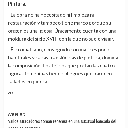
Pintura
.
La obra no ha necesitado ni limpieza ni
restauración y tampoco tiene marco porque su
origen es una iglesia. Únicamente cuenta con una
moldura del siglo XVIII con la que no suele viajar.
El cromatismo, conseguido con matices poco
habituales y capas translúcidas de pintura, domina
la composición. Los tejidos que portan las cuatro
figuras femeninas tienen pliegues que parecen
tallados en piedra.
CL2
Navegación
Anterior:
Varios atracadores toman rehenes en una sucursal bancaria del
de