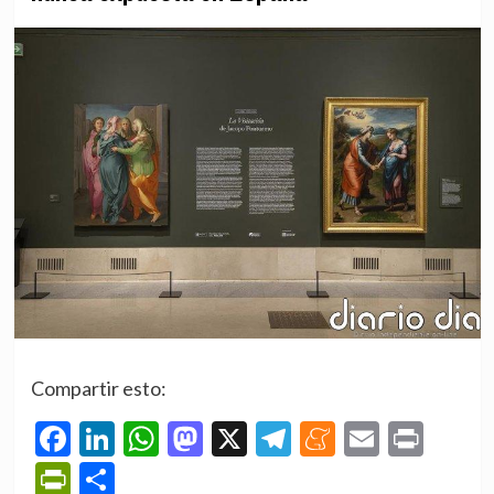
Compartir esto:
Facebook
LinkedIn
WhatsApp
Mastodon
X
Telegram
Meneame
Email
Prin
PrintFriendly
Compartir