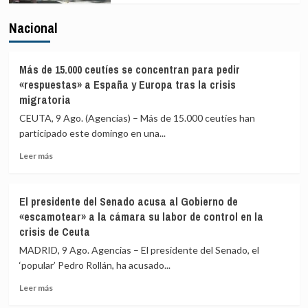
Nacional
Más de 15.000 ceutíes se concentran para pedir
«respuestas» a España y Europa tras la crisis
migratoria
CEUTA, 9 Ago. (Agencias) – Más de 15.000 ceutíes han
participado este domingo en una...
Leer
Leer más
más
sobre
Más
El presidente del Senado acusa al Gobierno de
de
«escamotear» a la cámara su labor de control en la
15.000
crisis de Ceuta
ceutíes
se
MADRID, 9 Ago. Agencias – El presidente del Senado, el
concentran
‘popular’ Pedro Rollán, ha acusado...
para
pedir
Leer
Leer más
«respuestas»
más