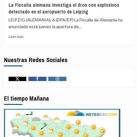
El
Chone
La Fiscalía alemana investiga el dron con explosivos
Tribunal
Killers
detectado en el aeropuerto de Leipzig
Superior
de
LEIPZIG (ALEMANIA), 6 (DPA/EP) La Fiscalía de Alemania ha
Justicia
anunciado este jueves la apertura de...
de
Leer
Brasil
Leer más
más
suspende
sobre
de
La
funciones
Nuestras Redes Sociales
Fiscalía
a
alemana
uno
investiga
de
el
sus
dron
jueces
Twitter
Facebook
Instagram
con
acusado
explosivos
de
El tiempo Mañana
detectado
acoso
en
sexual
el
aeropuerto
de
Leipzig