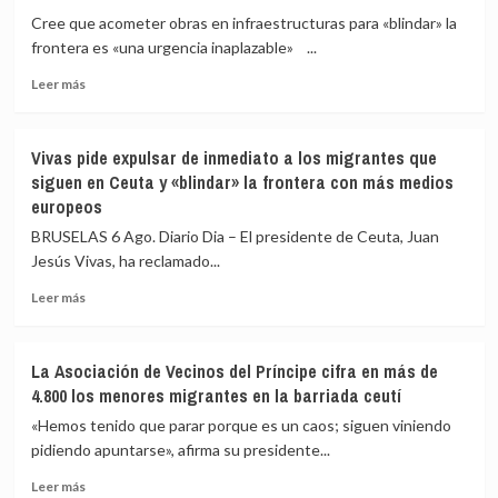
Legal
Cree que acometer obras en infraestructuras para «blindar» la
de
frontera es «una urgencia inaplazable» ...
Ceuta
eleva
Leer
Leer más
a
más
82
sobre
los
Vivas
Vivas pide expulsar de inmediato a los migrantes que
fallecidos
confía
siguen en Ceuta y «blindar» la frontera con más medios
en
en
europeos
el
que
mar
las
BRUSELAS 6 Ago. Diario Dia – El presidente de Ceuta, Juan
intentando
fuerzas
Jesús Vivas, ha reclamado...
cruzar
de
la
seguridad
Leer
Leer más
frontera
impidan
más
la
sobre
nueva
Vivas
La Asociación de Vecinos del Príncipe cifra en más de
entrada
pide
4.800 los menores migrantes en la barriada ceutí
masiva
expulsar
a
de
«Hemos tenido que parar porque es un caos; siguen viniendo
Ceuta
inmediato
pidiendo apuntarse», afirma su presidente...
que
a
circula
Leer
los
Leer más