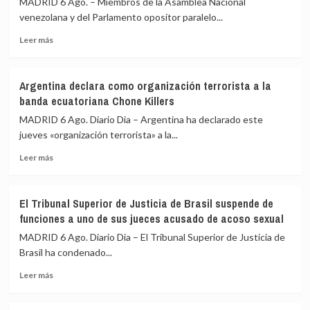
MADRID 6 Ago. – Miembros de la Asamblea Nacional
el
la
venezolana y del Parlamento opositor paralelo...
reinicio
coalición
Leer
de
para
Leer más
más
sus
Yemen
sobre
relaciones
liderada
Arranca
consulares
por
Argentina declara como organización terrorista a la
el
tras
Riad
banda ecuatoriana Chone Killers
diálogo
dos
político
años
MADRID 6 Ago. Diario Dia – Argentina ha declarado este
entre
de
jueves «organización terrorista» a la...
la
ruptura
Leer
Asamblea
Leer más
más
Nacional
sobre
venezolana
Argentina
y
El Tribunal Superior de Justicia de Brasil suspende de
declara
representantes
funciones a uno de sus jueces acusado de acoso sexual
como
de
organización
la
MADRID 6 Ago. Diario Dia – El Tribunal Superior de Justicia de
terrorista
oposición
Brasil ha condenado...
a
Leer
la
Leer más
más
banda
sobre
ecuatoriana