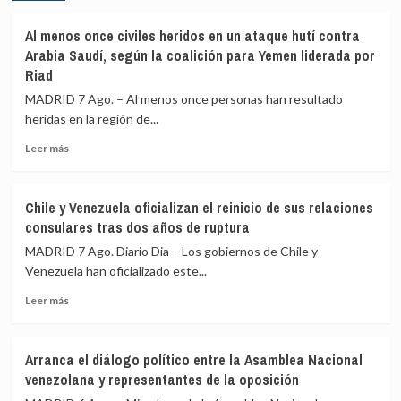
al
rechazan
Gobierno
acoger
Al menos once civiles heridos en un ataque hutí contra
le
a
Arabia Saudí, según la coalición para Yemen liderada por
«consta»
menores
Riad
el
migrantes
MADRID 7 Ago. – Al menos once personas han resultado
llamamiento
de
por
Ceuta
heridas en la región de...
redes
Leer
Leer más
a
más
una
sobre
nueva
Al
entrada
Chile y Venezuela oficializan el reinicio de sus relaciones
menos
masiva
consulares tras dos años de ruptura
once
el
civiles
MADRID 7 Ago. Diario Dia – Los gobiernos de Chile y
15
heridos
de
Venezuela han oficializado este...
en
agosto
Leer
un
Leer más
más
ataque
sobre
hutí
Chile
contra
Arranca el diálogo político entre la Asamblea Nacional
y
Arabia
venezolana y representantes de la oposición
Venezuela
Saudí,
oficializan
según