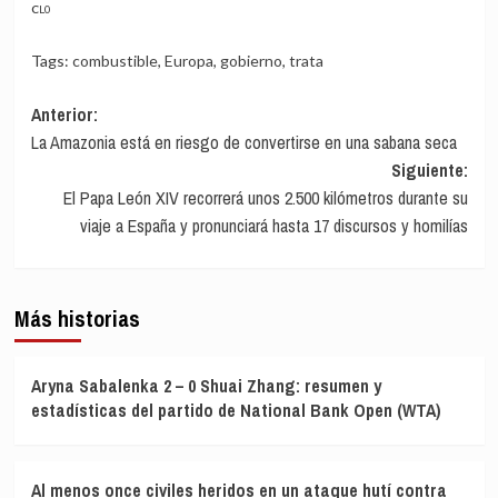
CL0
Tags:
combustible
,
Europa
,
gobierno
,
trata
Navegación
Anterior:
La Amazonia está en riesgo de convertirse en una sabana seca
de
Siguiente:
entradas
El Papa León XIV recorrerá unos 2.500 kilómetros durante su
viaje a España y pronunciará hasta 17 discursos y homilías
Más historias
Aryna Sabalenka 2 – 0 Shuai Zhang: resumen y
estadísticas del partido de National Bank Open (WTA)
Al menos once civiles heridos en un ataque hutí contra