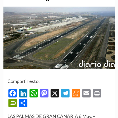
Compartir esto:
Facebook
LinkedIn
WhatsApp
Mastodon
X
Telegram
Meneame
Email
Prin
PrintFriendly
Compartir
LAS PALMAS DE GRAN CANARIA 6 May. –