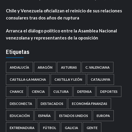
Chile y Venezuela oficializan el reinicio de sus relaciones
consulares tras dos años de ruptura
Arranca el diálogo político entre la Asamblea Nacional
venezolana y representantes de la oposición
Etiquetas
ANDALUCÍA
ARAGÓN
ASTURIAS
C. VALENCIANA
CASTILLA-LA MANCHA
CASTILLA Y LEÓN
CATALUNYA
CHANCE
CIENCIA
CULTURA
DEFENSA
DEPORTES
DESCONECTA
DESTACADOS
ECONOMÍA FINANZAS
EDUCACIÓN
ESPAÑA
ESTADOS UNIDOS
EUROPA
EXTREMADURA
FÚTBOL
GALICIA
GENTE