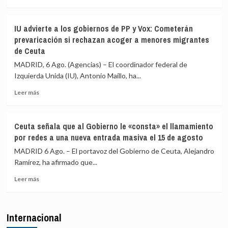
por
más
migrantes
redes
sobre
que
sociales
La
siguen
IU advierte a los gobiernos de PP y Vox: Cometerán
Asociación
en
prevaricación si rechazan acoger a menores migrantes
de
Ceuta
de Ceuta
Vecinos
y
del
«blindar»
MADRID, 6 Ago. (Agencias) – El coordinador federal de
Príncipe
la
Izquierda Unida (IU), Antonio Maíllo, ha...
cifra
frontera
en
con
Leer
Leer más
más
más
más
de
medios
sobre
4.800
europeos
IU
Ceuta señala que al Gobierno le «consta» el llamamiento
los
advierte
por redes a una nueva entrada masiva el 15 de agosto
menores
a
migrantes
los
MADRID 6 Ago. – El portavoz del Gobierno de Ceuta, Alejandro
en
gobiernos
Ramírez, ha afirmado que...
la
de
barriada
Leer
PP
Leer más
ceutí
más
y
sobre
Vox:
Ceuta
Cometerán
Internacional
señala
prevaricación
que
si