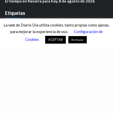
El tiempo en Navarra para hoy, 8 de agosto de 2026
Etiquetas
La web de Diario Dia utiliza cookies, tanto propias como ajenas,
ANDALUCÍA
ARAGÓN
ASTURIAS
C. VALENCIANA
para mejorar la experiencia de uso.
Configuración de
CASTILLA-LA MANCHA
CASTILLA Y LEÓN
CATALUNYA
Cookies
ACEPTAR
Rechazar
CHANCE
CIENCIA
CULTURA
DEFENSA
DEPORTES
DESCONECTA
DESTACADOS
ECONOMÍA FINANZAS
EDUCACIÓN
ESPAÑA
ESTADOS UNIDOS
EUROPA
EXTREMADURA
FÚTBOL
GALICIA
GENTE
GOBIERNO
IGUALDAD
INFOSALUS.COM
INTERNACIONAL
INVESTIGACIÓN
ISLAS BALEARES
ISLAS CANARIAS
LA RIOJA
MACROECONOMÍA
MADRID