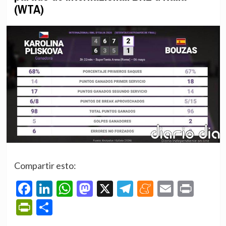
(WTA)
Compartir esto:
Facebook
LinkedIn
WhatsApp
Mastodon
X
Telegram
Meneame
Email
Prin
PrintFriendly
Compartir