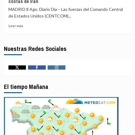
costas de Irán
ataque
promete
ruso
la
MADRID 8 Ago. Diario Dia – Las fuerzas del Comando Central
en
«recuperación
de Estados Unidos (CENTCOM)...
las
total
inmediaciones
de
Leer
Leer más
de
la
más
Kyiv
seguridad»
sobre
(Ucrania)
y
EEUU
Nuestras Redes Sociales
la
intercepta
«regeneración
más
nacional»
de
durante
50
su
buques
Twitter
Facebook
Instagram
investidura
mercantes
desde
El tiempo Mañana
la
reanudación
del
bloqueo
naval
sobre
los
puertos
y