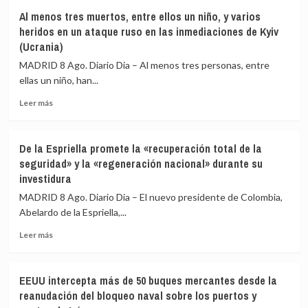
El
y
Al menos tres muertos, entre ellos un niño, y varios
Consejo
advierte
heridos en un ataque ruso en las inmediaciones de Kyiv
de
de
(Ucrania)
Seguridad
que
alerta
está
MADRID 8 Ago. Diario Dia – Al menos tres personas, entre
de
«jugando
ellas un niño, han...
una
con
escalada
fuego»
Leer
Leer más
en
más
Yemen
sobre
y
Al
De la Espriella promete la «recuperación total de la
pide
menos
seguridad» y la «regeneración nacional» durante su
a
tres
investidura
los
muertos,
hutíes
entre
MADRID 8 Ago. Diario Dia – El nuevo presidente de Colombia,
que
ellos
Abelardo de la Espriella,...
frenen
un
sus
niño,
Leer
Leer más
ataques
y
más
varios
sobre
heridos
De
EEUU intercepta más de 50 buques mercantes desde la
en
la
reanudación del bloqueo naval sobre los puertos y
un
Espriella