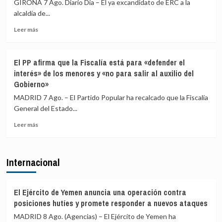
los
de
GIRONA 7 Ago. Diario Dia – El ya excandidato de ERC a la
controles
Italia
alcaldía de...
fronterizos
Leer
a
Leer más
más
los
sobre
viajeros
El
procedentes
El PP afirma que la Fiscalía está para «defender el
excandidato
de
interés» de los menores y «no para salir al auxilio del
de
Italia
Gobierno»
ERC
en
MADRID 7 Ago. – El Partido Popular ha recalcado que la Fiscalía
Girona
General del Estado...
expedientado
deja
Leer
Leer más
el
más
partido
sobre
y
El
Internacional
renuncia
PP
a
afirma
todos
que
sus
la
El Ejército de Yemen anuncia una operación contra
cargos
Fiscalía
posiciones hutíes y promete responder a nuevos ataques
está
MADRID 8 Ago. (Agencias) – El Ejército de Yemen ha
para