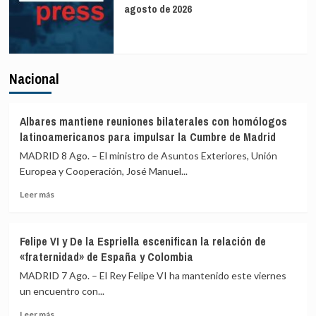
agosto de 2026
Nacional
Albares mantiene reuniones bilaterales con homólogos
latinoamericanos para impulsar la Cumbre de Madrid
MADRID 8 Ago. – El ministro de Asuntos Exteriores, Unión
Europea y Cooperación, José Manuel...
Leer
Leer más
más
sobre
Albares
Felipe VI y De la Espriella escenifican la relación de
mantiene
«fraternidad» de España y Colombia
reuniones
bilaterales
MADRID 7 Ago. – El Rey Felipe VI ha mantenido este viernes
con
un encuentro con...
homólogos
Leer
latinoamericanos
Leer más