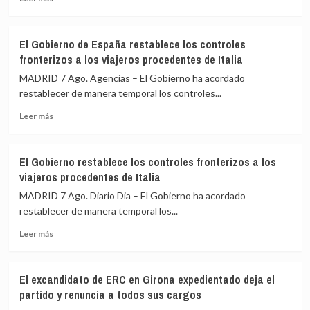
más
para
sobre
impulsar
Felipe
la
El Gobierno de España restablece los controles
VI
Cumbre
fronterizos a los viajeros procedentes de Italia
y
de
De
Madrid
MADRID 7 Ago. Agencias – El Gobierno ha acordado
la
restablecer de manera temporal los controles...
Espriella
Leer
escenifican
Leer más
más
la
sobre
relación
El
de
El Gobierno restablece los controles fronterizos a los
Gobierno
«fraternidad»
viajeros procedentes de Italia
de
de
España
España
MADRID 7 Ago. Diario Dia – El Gobierno ha acordado
restablece
y
restablecer de manera temporal los...
los
Colombia
Leer
controles
Leer más
más
fronterizos
sobre
a
El
los
El excandidato de ERC en Girona expedientado deja el
Gobierno
viajeros
partido y renuncia a todos sus cargos
restablece
procedentes