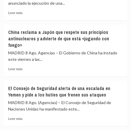
anunciado la ejecución de una...
«defender
el
Leer
Leer más
interés»
más
de
sobre
los
El
menores
China reclama a Japón que respete sus principios
Ejército
y
antinucleares y advierte de que está «jugando con
de
«no
fuego»
Yemen
para
anuncia
MADRID 8 Ago. Agencias – El Gobierno de China ha instado
salir
una
al
este viernes a las...
operación
auxilio
contra
Leer
Leer más
del
posiciones
más
Gobierno»
hutíes
sobre
y
China
El Consejo de Seguridad alerta de una escalada en
promete
reclama
Yemen y pide a los hutíes que frenen sus ataques
responder
a
a
Japón
MADRID 8 Ago. (Agencias) – El Consejo de Seguridad de
nuevos
que
Naciones Unidas ha manifestado este...
ataques
respete
Leer
sus
Leer más
más
principios
sobre
antinucleares