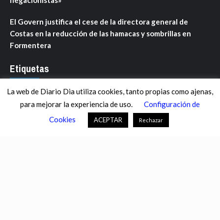
El Govern justifica el cese de la directora general de
Costas en la reducción de las hamacas y sombrillas en
Formentera
Etiquetas
La web de Diario Dia utiliza cookies, tanto propias como ajenas,
ANDALUCÍA
ARAGÓN
ASTURIAS
C. VALENCIANA
para mejorar la experiencia de uso.
Configuración de
CASTILLA-LA MANCHA
CASTILLA Y LEÓN
CATALUNYA
Cookies
ACEPTAR
Rechazar
CHANCE
CIENCIA
CULTURA
DEFENSA
DEPORTES
DESCONECTA
DESTACADOS
ECONOMÍA FINANZAS
EDUCACIÓN
ESPAÑA
ESTADOS UNIDOS
EUROPA
EXTREMADURA
FÚTBOL
GALICIA
GENTE
GOBIERNO
IGUALDAD
INFOSALUS.COM