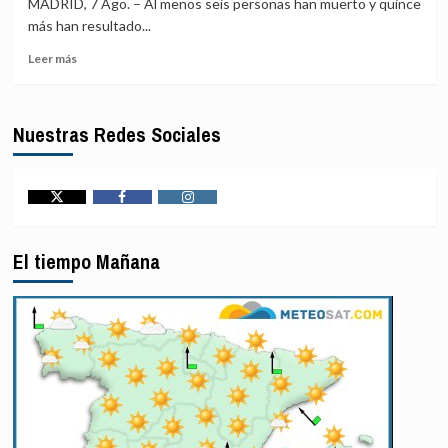
del
MADRID, 7 Ago. – Al menos seis personas han muerto y quince
Bangladés
M23
más han resultado...
se
Leer
ven
Leer más
más
afectados
sobre
por
Al
nuevas
Nuestras Redes Sociales
menos
catástrofes
seis
muertos
y
una
Twitter
Facebook
Instagram
quincena
de
El tiempo Mañana
heridos
en
un
tiroteo
en
un
colegio
en
el
centro