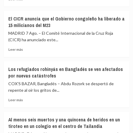
más
por
republicano»
sobre
un
El
nuevo
El CICR anuncia que el Gobierno congoleño ha liberado a
Ejército
ataque
15 milicianos del M23
de
hutí
Líbano
en
MADRID 7 Ago. – El Comité Internacional de la Cruz Roja
denuncia
la
(CICR) ha anunciado este...
un
gobernación
Leer
militar
de
Leer más
más
herido
Marib
sobre
en
El
un
Los refugiados rohinyás en Bangladés se ven afectados
CICR
«ataque
por nuevas catástrofes
anuncia
hostil»
que
de
COX’S BAZAR, Bangladés – Abdu Rozork se despertó de
el
Israel
repente al oír los gritos de...
Gobierno
en
Leer
congoleño
el
Leer más
más
ha
sur
sobre
liberado
del
Los
a
país
Al menos seis muertos y una quincena de heridos en un
refugiados
15
tiroteo en un colegio en el centro de Tailandia
rohinyás
milicianos
en