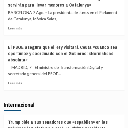
al
da
servirán para llevar menores a Catalunya»
para
Congreso
‘ultimátum’
«repeler»
a
BARCELONA 7 Ago. – La presidenta de Junts en el Parlament
llegadas
Italia
de Catalunya, Mònica Sales,...
de
de
migrantes
Leer
tres
Leer más
más
días
sobre
para
Junts
que
El PSOE asegura que el Rey visitará Ceuta «cuando sea
insiste
levante
oportuno» y coordinado con el Gobierno: «Normalidad
en
la
absoluta»
que
restricción
sus
de
MADRID, 7 El ministro de Transformación Digital y
siete
Schengen
secretario general del PSOE...
votos
o
en
habrá
Leer
Leer más
el
«medidas
más
Congreso
proporcionales»
sobre
«no
El
Internacional
servirán
PSOE
para
asegura
llevar
que
menores
el
Trump pide a sus senadores que «espabilen» en las
a
Rey