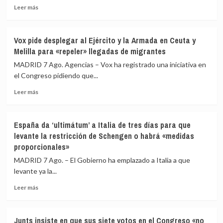
Leer
si
Leer más
más
las
sobre
comunidades
El
autónomas
Vox pide desplegar al Ejército y la Armada en Ceuta y
Gobierno
rechazan
Melilla para «repeler» llegadas de migrantes
no
acoger
prevé
migrantes
MADRID 7 Ago. Agencias – Vox ha registrado una iniciativa en
que
de
el Congreso pidiendo que...
sus
Ceuta
Leer
ministros
Leer más
más
vayan
sobre
al
Vox
Senado
España da ‘ultimátum’ a Italia de tres días para que
pide
en
levante la restricción de Schengen o habrá «medidas
desplegar
agosto
proporcionales»
al
por
Ejército
la
MADRID 7 Ago. – El Gobierno ha emplazado a Italia a que
y
crisis
levante ya la...
la
de
Armada
Ceuta
Leer
Leer más
en
y
más
Ceuta
se
sobre
y
remite
España
Junts insiste en que sus siete votos en el Congreso «no
Melilla