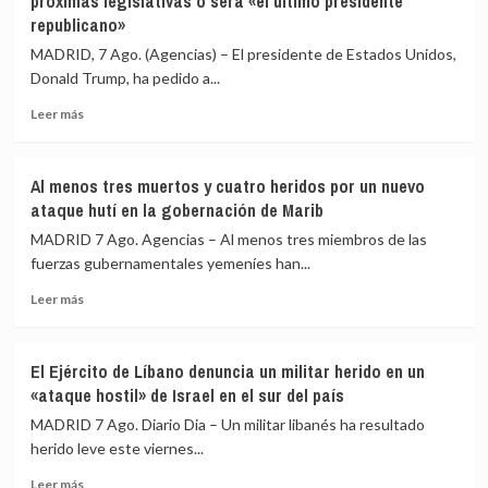
próximas legislativas o será «el último presidente
Catalunya»
visitará
republicano»
Ceuta
MADRID, 7 Ago. (Agencias) – El presidente de Estados Unidos,
«cuando
sea
Donald Trump, ha pedido a...
oportuno»
Leer
Leer más
y
más
coordinado
sobre
con
Trump
el
Al menos tres muertos y cuatro heridos por un nuevo
pide
Gobierno:
ataque hutí en la gobernación de Marib
a
«Normalidad
sus
MADRID 7 Ago. Agencias – Al menos tres miembros de las
absoluta»
senadores
fuerzas gubernamentales yemeníes han...
que
Leer
«espabilen»
Leer más
más
en
sobre
las
Al
próximas
El Ejército de Líbano denuncia un militar herido en un
menos
legislativas
«ataque hostil» de Israel en el sur del país
tres
o
muertos
será
MADRID 7 Ago. Diario Dia – Un militar libanés ha resultado
y
«el
herido leve este viernes...
cuatro
último
Leer
heridos
presidente
Leer más