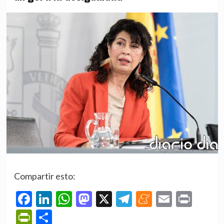
Compartir esto:
Facebook
LinkedIn
WhatsApp
Mastodon
X
Telegram
Meneame
Email
Prin
PrintFriendly
Compartir