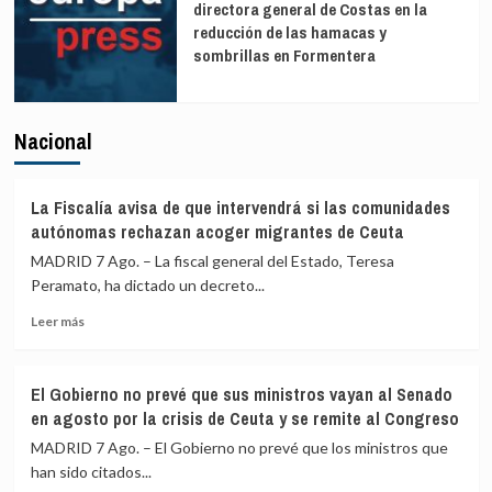
directora general de Costas en la
reducción de las hamacas y
sombrillas en Formentera
Nacional
La Fiscalía avisa de que intervendrá si las comunidades
autónomas rechazan acoger migrantes de Ceuta
MADRID 7 Ago. – La fiscal general del Estado, Teresa
Peramato, ha dictado un decreto...
Leer
Leer más
más
sobre
La
El Gobierno no prevé que sus ministros vayan al Senado
Fiscalía
en agosto por la crisis de Ceuta y se remite al Congreso
avisa
de
MADRID 7 Ago. – El Gobierno no prevé que los ministros que
que
han sido citados...
intervendrá