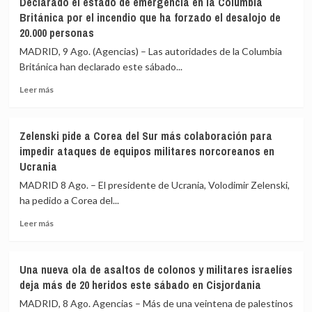
Declarado el estado de emergencia en la Columbia
con
Ayuso
Británica por el incendio que ha forzado el desalojo de
Italia
de
20.000 personas
ir
MADRID, 9 Ago. (Agencias) – Las autoridades de la Columbia
«de
ático
Británica han declarado este sábado...
en
Leer
Leer más
ático»
más
mientras
sobre
familias
Declarado
y
Zelenski pide a Corea del Sur más colaboración para
el
jóvenes
impedir ataques de equipos militares norcoreanos en
estado
no
Ucrania
de
pueden
emergencia
acceder
MADRID 8 Ago. – El presidente de Ucrania, Volodimir Zelenski,
en
a
ha pedido a Corea del...
la
la
Columbia
Leer
vivienda
Leer más
Británica
más
por
sobre
el
Zelenski
Una nueva ola de asaltos de colonos y militares israelíes
incendio
pide
deja más de 20 heridos este sábado en Cisjordania
que
a
ha
Corea
MADRID, 8 Ago. Agencias – Más de una veintena de palestinos