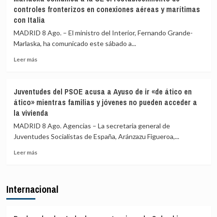
asegura
y
controles fronterizos en conexiones aéreas y marítimas
que
Valencia
con Italia
los
los
controles
controles
MADRID 8 Ago. – El ministro del Interior, Fernando Grande-
aéreos
a
Marlaska, ha comunicado este sábado a...
a
viajeros
viajeros
desde
Leer
Leer más
desde
Italia
más
Italia
sobre
se
Marlaska
Juventudes del PSOE acusa a Ayuso de ir «de ático en
realizan
comunica
ático» mientras familias y jóvenes no pueden acceder a
«a
a
la vivienda
puerta
la
de
UE
MADRID 8 Ago. Agencias – La secretaria general de
avión»
el
Juventudes Socialistas de España, Aránzazu Figueroa,...
restablecimiento
de
Leer
Leer más
controles
más
fronterizos
sobre
en
Juventudes
Internacional
conexiones
del
aéreas
PSOE
y
acusa
marítimas
a