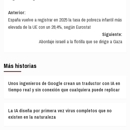
Navegación
Anterior:
España vuelve a registrar en 2025 la tasa de pobreza infantil más
de
elevada de la UE con un 28,4%, según Eurostat
entradas
Siguiente:
Abordaje israelí a la flotilla que se dirige a Gaza
Más historias
Unos ingenieros de Google crean un traductor con IA en
tiempo real y sin conexión que cualquiera puede replicar
La IA diseña por primera vez virus completos que no
existen en la naturaleza