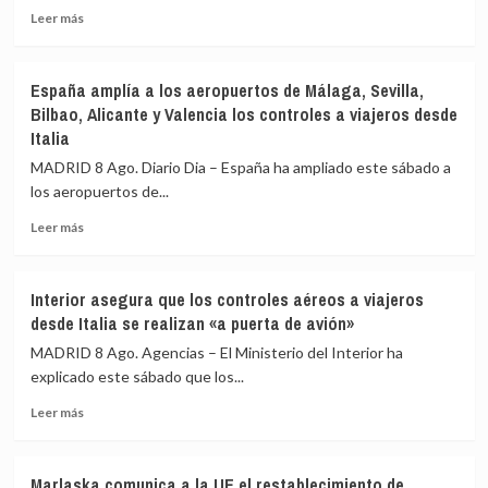
terceros
Leer
Leer más
países
más
en
sobre
el
Sánchez
España amplía a los aeropuertos de Málaga, Sevilla,
primer
agradece
Bilbao, Alicante y Valencia los controles a viajeros desde
día
a
Italia
de
la
restablecimiento
UME
MADRID 8 Ago. Diario Dia – España ha ampliado este sábado a
de
su
los aeropuertos de...
fronteras
labor
con
frente
Leer
Leer más
Italia
a
más
los
sobre
incendios
España
Interior asegura que los controles aéreos a viajeros
de
amplía
desde Italia se realizan «a puerta de avión»
Huelva
a
y
los
MADRID 8 Ago. Agencias – El Ministerio del Interior ha
Castellón
aeropuertos
explicado este sábado que los...
y
de
pide
Leer
Málaga,
Leer más
máxima
más
Sevilla,
precaución
sobre
Bilbao,
Interior
Alicante
Marlaska comunica a la UE el restablecimiento de