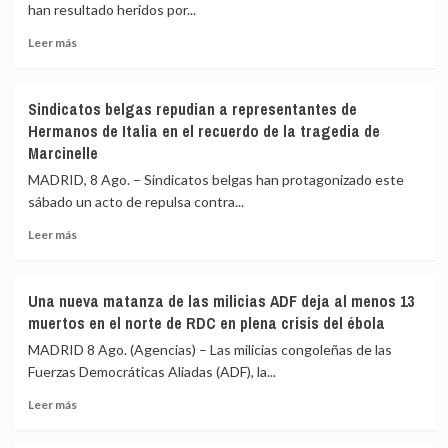
forzado
del
han resultado heridos por...
el
Sur
desalojo
Leer
más
Leer más
de
más
colaboración
20.000
sobre
para
personas
Una
impedir
Sindicatos belgas repudian a representantes de
nueva
ataques
Hermanos de Italia en el recuerdo de la tragedia de
ola
de
Marcinelle
de
equipos
asaltos
militares
MADRID, 8 Ago. – Sindicatos belgas han protagonizado este
de
norcoreanos
sábado un acto de repulsa contra...
colonos
en
y
Ucrania
Leer
Leer más
militares
más
israelíes
sobre
deja
Sindicatos
Una nueva matanza de las milicias ADF deja al menos 13
más
belgas
muertos en el norte de RDC en plena crisis del ébola
de
repudian
20
a
MADRID 8 Ago. (Agencias) – Las milicias congoleñas de las
heridos
representantes
Fuerzas Democráticas Aliadas (ADF), la...
este
de
sábado
Leer
Hermanos
Leer más
en
más
de
Cisjordania
sobre
Italia