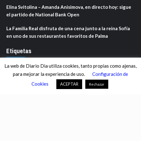
Elina Svitolina – Amanda Anisimova, en directo hoy: sigue
el partido de National Bank Open
La Familia Real disfruta de una cena junto a la reina Sofía
en uno de sus restaurantes favoritos de Palma
Etiquetas
La web de Diario Dia utiliza cookies, tanto propias como ajenas,
ANDALUCÍA
ARAGÓN
ASTURIAS
C. VALENCIANA
para mejorar la experiencia de uso.
Configuración de
CASTILLA-LA MANCHA
CASTILLA Y LEÓN
CATALUNYA
Cookies
ACEPTAR
Rechazar
CHANCE
CIENCIA
CULTURA
DEFENSA
DEPORTES
DESCONECTA
DESTACADOS
ECONOMÍA FINANZAS
EDUCACIÓN
ESPAÑA
ESTADOS UNIDOS
EUROPA
EXTREMADURA
FÚTBOL
GALICIA
GENTE