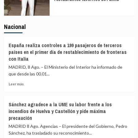
Nacional
España realiza controles a 199 pasajeros de terceros
países en el primer día de restablecimiento de fronteras
con Italia
MADRID, 8 Ago. – El Ministerio del Interior ha informado de
que desde las 00.01...
Leer
Leer más
más
sobre
España
Sánchez agradece a la UME su labor frente a los
realiza
incendios de Huelva y Castellón y pide máxima
controles
precaución
a
199
MADRID 8 Ago. Agencias – El presidente del Gobierno, Pedro
pasajeros
Sánchez, ha trasladado su reconocimiento...
de