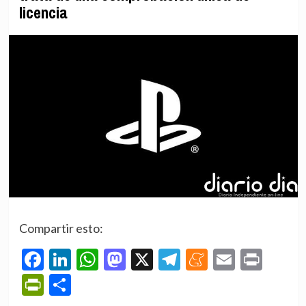
licencia
Compartir esto:
Facebook
LinkedIn
WhatsApp
Mastodon
X
Telegram
Meneame
Email
Prin
PrintFriendly
Compartir