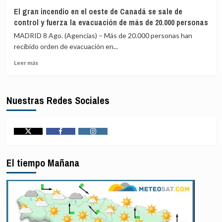
Una
en
El gran incendio en el oeste de Canadá se sale de
nueva
el
control y fuerza la evacuación de más de 20.000 personas
matanza
recuerdo
de
de
MADRID 8 Ago. (Agencias) – Más de 20.000 personas han
las
la
recibido orden de evacuación en...
milicias
tragedia
Leer
ADF
de
Leer más
más
deja
Marcinelle
sobre
al
El
menos
Nuestras Redes Sociales
gran
13
incendio
muertos
en
en
el
el
oeste
norte
Twitter
Facebook
Instagram
de
de
Canadá
RDC
El tiempo Mañana
se
en
sale
plena
de
crisis
control
del
y
ébola
fuerza
la