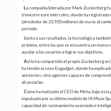
La compañía liderada por Mark Zuckerberg ha presentado sus resultados financieros del primer
trimestre este miércoles, donde ha registrado 
(alrededor de 22.920 millones de euros al cambi
periodo.
Junto a sus
resultados,
la tecnológica también
próximo, entre las que se encuentra un nuevo 
ayudar a los usuarios a lograr sus objetivos.
Así lo ha compartido el propio Zuckerberg en la presentación de los resultados con inversores, a la que
ha tenido acceso
Engadget
, donde ha explicad
asistente», sino agentes capaces de comprender
alcanzarlas.
Como ha matizado el CEO de Meta, bajo esta perspectiva, está creando un agente personal, que estará
impulsado por su último modelo de IA
Muse Spa
capacidad de razonamiento avanzado e inteligenc