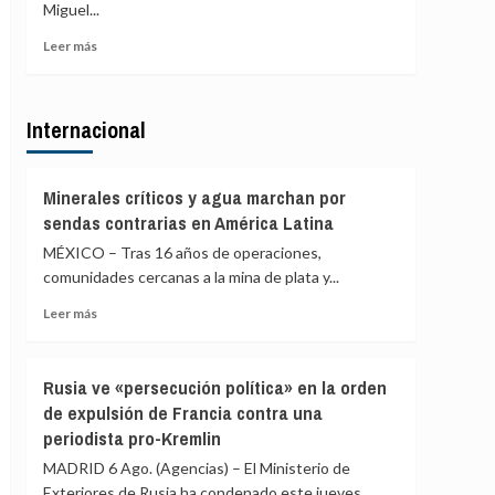
de
Miguel...
de
agosto
PP
Leer
Leer más
y
más
Vox
sobre
para
Gobierno
ofrecer
Internacional
Ayuso
una
defiende
alternativa
que
política
las
Minerales críticos y agua marchan por
tras
explicaciones
sendas contrarias en América Latina
la
del
crisis
MÉXICO – Tras 16 años de operaciones,
ático
de
«están
comunidades cercanas a la mina de plata y...
Ceuta
sobradamente
Leer
Leer más
dadas»
más
y
sobre
critica
Minerales
que
Rusia ve «persecución política» en la orden
críticos
se
de expulsión de Francia contra una
y
«saque
periodista pro-Kremlin
agua
de
marchan
contexto»
MADRID 6 Ago. (Agencias) – El Ministerio de
por
Exteriores de Rusia ha condenado este jueves...