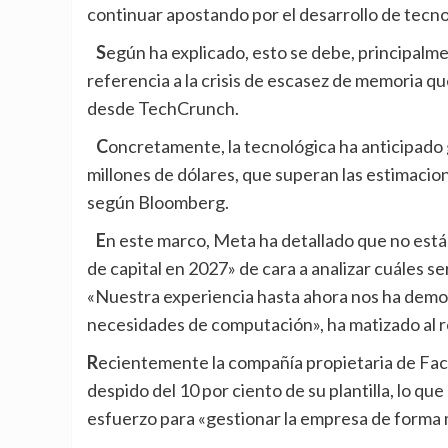
continuar apostando por el desarrollo de tecno
Según ha explicado, esto se debe, principalmente, al aumento de los costes de componentes, haciendo
referencia a la crisis de escasez de memoria q
desde
TechCrunch.
Concretamente, la tecnológica ha anticipado gastos de capital anuales de entre 125.000 y 145.000
millones de dólares, que superan las estimacion
según
Bloomberg.
En este marco, Meta ha detallado que no está ofreciendo una «una previsión específica para el gasto
de capital en 2027» de cara a analizar cuáles 
«Nuestra experiencia hasta ahora nos ha de
necesidades de computación», ha matizado al re
Recientemente la compañía propietaria de F
despido del 10 por ciento de su plantilla
, lo qu
esfuerzo para «gestionar la empresa de forma 