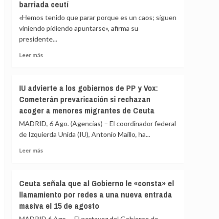
barriada ceutí
de
inmediato
«Hemos tenido que parar porque es un caos; siguen
a
viniendo pidiendo apuntarse», afirma su
los
presidente...
migrantes
que
Leer
Leer más
siguen
más
en
sobre
Ceuta
La
IU advierte a los gobiernos de PP y Vox:
y
Asociación
«blindar»
Cometerán prevaricación si rechazan
de
la
acoger a menores migrantes de Ceuta
Vecinos
frontera
del
MADRID, 6 Ago. (Agencias) – El coordinador federal
con
Príncipe
más
de Izquierda Unida (IU), Antonio Maíllo, ha...
cifra
medios
en
Leer
Leer más
europeos
más
más
de
sobre
4.800
IU
Ceuta señala que al Gobierno le «consta» el
los
advierte
llamamiento por redes a una nueva entrada
menores
a
migrantes
masiva el 15 de agosto
los
en
gobiernos
MADRID 6 Ago. – El portavoz del Gobierno de