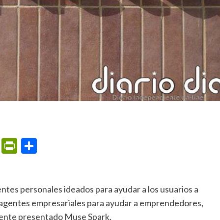
m
ame
ail
Print
PrintFriendly
Compartir
os agentes empresariales para ayudar a emprendedores,
mente presentado Muse Spark.