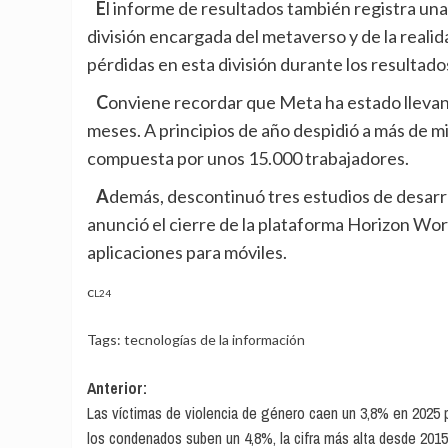
El informe de resultados también registra una pérdida de más de 4.000 millones de dólares en su
división encargada del metaverso y de la realida
pérdidas en esta división durante los resultado
Conviene recordar que Meta ha estado lleva
meses
. A principios de año despidió a más de mi
compuesta por unos 15.000 trabajadores.
Además, descontinuó tres estudios de desarrollo de videojuegos y aplicaciones de realidad virtual y
anunció el
cierre de la plataforma Horizon Wo
aplicaciones para móviles.
CL24
Tags:
tecnologías de la información
Navegación
Anterior:
Las víctimas de violencia de género caen un 3,8% en 2025 
de
los condenados suben un 4,8%, la cifra más alta desde 2015