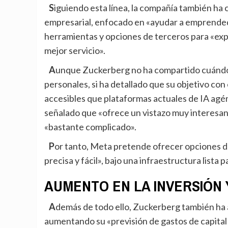
Siguiendo esta línea, la compañía también ha compartido que está desarrollando un agente
empresarial, enfocado en «ayudar a emprendedo
herramientas y opciones de terceros para «expa
mejor servicio».
Aunque Zuckerberg no ha compartido cuándo tiene previsto dar a conocer estos nuevos agentes
personales, si ha detallado que su objetivo con
accesibles que plataformas actuales de IA agé
señalado que «ofrece un vistazo muy interesant
«bastante complicado».
Por tanto, Meta pretende ofrecer opciones de IA agéntica con una experiencia «mucho más pulida,
precisa y fácil», bajo una infraestructura lista p
AUMENTO EN LA INVERSIÓN 
Además de todo ello, Zuckerberg también ha adelantado en su conferencia telefónica que están
aumentando su «previsión de gastos de capital 