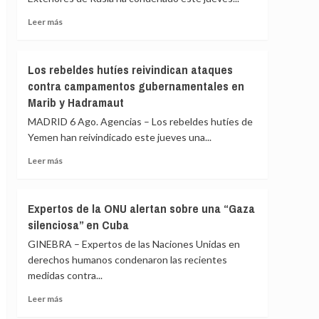
sendas
contrarias
Leer
Leer más
en
más
América
sobre
Latina
Rusia
Los rebeldes hutíes reivindican ataques
ve
contra campamentos gubernamentales en
«persecución
Marib y Hadramaut
política»
en
MADRID 6 Ago. Agencias – Los rebeldes hutíes de
la
Yemen han reivindicado este jueves una...
orden
de
Leer
Leer más
expulsión
más
de
sobre
Francia
Los
Expertos de la ONU alertan sobre una “Gaza
contra
rebeldes
silenciosa” en Cuba
una
hutíes
periodista
reivindican
GINEBRA – Expertos de las Naciones Unidas en
pro-
ataques
derechos humanos condenaron las recientes
Kremlin
contra
medidas contra...
campamentos
gubernamentales
Leer
Leer más
en
más