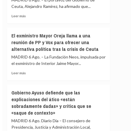
la
de
Ceuta, Alejandro Ramírez, ha afirmado que...
barriada
PP
ceutí
y
Leer
Leer más
Vox:
más
Cometerán
sobre
prevaricación
Ceuta
El exministro Mayor Oreja llama a una
si
señala
reunión de PP y Vox para ofrecer una
rechazan
que
acoger
alternativa política tras la crisis de Ceuta
al
a
Gobierno
MADRID 6 Ago. – La Fundación Neos, impulsada por
menores
le
el exministro de Interior Jaime Mayor...
migrantes
«consta»
de
el
Leer
Leer más
Ceuta
llamamiento
más
por
sobre
redes
El
Gobierno Ayuso defiende que las
a
exministro
explicaciones del ático «están
una
Mayor
nueva
sobradamente dadas» y critica que se
Oreja
entrada
llama
«saque de contexto»
masiva
a
MADRID 6 Ago. Diario Dia – El consejero de
el
una
15
Presidencia, Justicia y Administración Local,
reunión