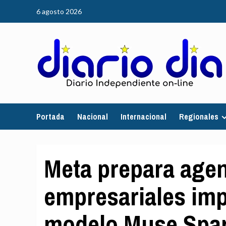
Saltar
6 agosto 2026
al
contenido
Portada
Nacional
Internacional
Regionales
Meta prepara agen
empresariales imp
modelo Muse Spar