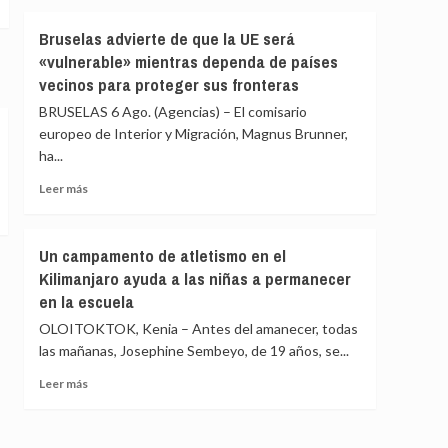
Marib
sobre
y
Expertos
Bruselas advierte de que la UE será
Hadramaut
de
«vulnerable» mientras dependa de países
la
vecinos para proteger sus fronteras
ONU
alertan
BRUSELAS 6 Ago. (Agencias) – El comisario
sobre
europeo de Interior y Migración, Magnus Brunner,
una
ha...
“Gaza
silenciosa”
Leer
Leer más
en
más
Cuba
sobre
Bruselas
Un campamento de atletismo en el
advierte
Kilimanjaro ayuda a las niñas a permanecer
de
en la escuela
que
la
OLOITOKTOK, Kenia – Antes del amanecer, todas
UE
las mañanas, Josephine Sembeyo, de 19 años, se...
será
«vulnerable»
Leer
Leer más
mientras
más
dependa
sobre
de
Un