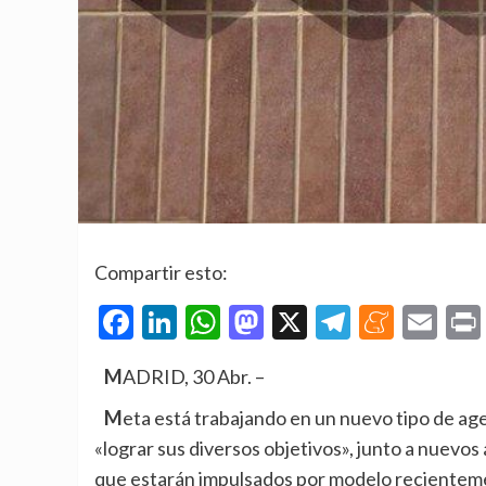
Compartir esto:
Facebook
LinkedIn
WhatsApp
Mastodon
X
Telegra
Mene
Em
MADRID, 30 Abr. –
Meta está trabajando en un nuevo tipo de agentes personales ideados para ayudar a los usuarios a
«lograr sus diversos objetivos», junto a nuev
que estarán impulsados por modelo reciente