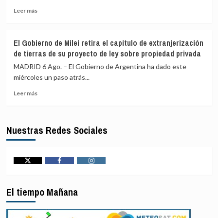
de
en
Leer
Leer más
Omán,
Gaza
más
en
sobre
un
Bagdad
El Gobierno de Milei retira el capítulo de extranjerización
nuevo
advierte
de tierras de su proyecto de ley sobre propiedad privada
incidente
a
en
los
MADRID 6 Ago. – El Gobierno de Argentina ha dado este
el
grupos
miércoles un paso atrás...
estrecho
armados
de
Leer
que
Leer más
Ormuz
más
quienes
sobre
lancen
El
ataques
Nuestras Redes Sociales
Gobierno
desde
de
Irak
Milei
serán
retira
considerados
el
«delincuentes»
Twitter
Facebook
Instagram
capítulo
de
El tiempo Mañana
extranjerización
de
tierras