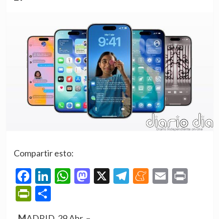
Compartir esto:
Facebook
LinkedIn
WhatsApp
Mastodon
X
Telegram
Meneame
Email
Prin
PrintFriendly
Compartir
MADRID, 29 Abr. –