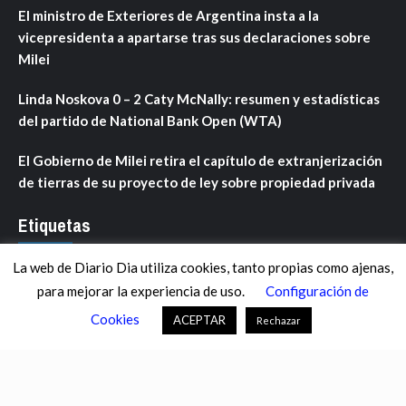
El ministro de Exteriores de Argentina insta a la
vicepresidenta a apartarse tras sus declaraciones sobre
Milei
Linda Noskova 0 – 2 Caty McNally: resumen y estadísticas
del partido de National Bank Open (WTA)
El Gobierno de Milei retira el capítulo de extranjerización
de tierras de su proyecto de ley sobre propiedad privada
Etiquetas
La web de Diario Dia utiliza cookies, tanto propias como ajenas,
ANDALUCÍA
ARAGÓN
ASTURIAS
C. VALENCIANA
para mejorar la experiencia de uso.
Configuración de
CASTILLA-LA MANCHA
CASTILLA Y LEÓN
CATALUNYA
Cookies
ACEPTAR
Rechazar
CHANCE
CIENCIA
CULTURA
DEFENSA
DEPORTES
DESCONECTA
DESTACADOS
ECONOMÍA FINANZAS