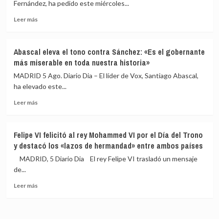
Fernández, ha pedido este miércoles...
respuesta
crisis
«tardía»
migratoria
Leer
Leer más
del
más
Estado
sobre
ante
Podemos
Abascal eleva el tono contra Sánchez: «Es el gobernante
la
reclama
más miserable en toda nuestra historia»
crisis
excluir
migratoria
a
MADRID 5 Ago. Diario Dia – El líder de Vox, Santiago Abascal,
Marruecos
ha elevado este...
de
Leer
la
Leer más
más
organización
sobre
del
Abascal
Mundial
Felipe VI felicitó al rey Mohammed VI por el Día del Trono
eleva
de
y destacó los «lazos de hermandad» entre ambos países
el
2030:
tono
«Atenta
MADRID, 5 Diario Dia El rey Felipe VI trasladó un mensaje
contra
contra
de...
Sánchez:
la
Leer
«Es
soberanía
Leer más
más
el
nacional»
sobre
gobernante
Felipe
más