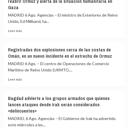
reabrir Ormuz y alerta de la situación humanitaria en
una
apartarse
Gaza
«muy
tras
difícil»
sus
MADRID 6 Ago. Agencias – El ministro de Exteriores de Reino
comunicación
declaraciones
Unido, Ed Miliband, ha...
con
sobre
Mojtaba
Milei
Leer
Leer más
Jamenei
más
sobre
Reino
Registradas dos explosiones cerca de las costas de
Unido
Omán, en un nuevo incidente en el estrecho de Ormuz
destaca
ante
MADRID 6 Ago. – El centro de Operaciones de Comercio
EEUU
Marítimo de Reino Unido (UKMTO,...
la
Leer
importancia
Leer más
más
de
sobre
reabrir
Registradas
Ormuz
Bagdad advierte a los grupos armados que quienes
dos
y
lancen ataques desde Irak serán considerados
explosiones
alerta
«delincuentes»
cerca
de
de
la
MADRID, 6 Ago. Agencias – El Gobierno de Irak ha advertido
las
situación
este miércoles a las...
costas
humanitaria