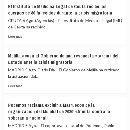
Imbroda,
El Instituto de Medicina Legal de Ceuta recibe los
sobre
cuerpos de 80 fallecidos durante la crisis migratoria
la
acogida
CEUTA 6 Ago. (Agencias) – El Instituto de Medicina Legal (IML)
de
de Ceuta ha recibido...
menores:
Leer
«Habrá
Leer más
más
que
sobre
hacer
El
un
Melilla acusa al Gobierno de una respuesta «tardía» del
Instituto
gesto
Estado ante la crisis migratoria
de
de
Medicina
solidaridad»
MADRID 5 Ago. Diario Dia – El Gobierno de Melilla ha criticado
Legal
la actuación del...
de
Leer
Ceuta
Leer más
más
recibe
sobre
los
Melilla
cuerpos
Podemos reclama excluir a Marruecos de la
acusa
de
organización del Mundial de 2030: «Atenta contra la
al
80
soberanía nacional»
Gobierno
fallecidos
de
durante
MADRID 5 Ago. – El coportavoz estatal de Podemos, Pablo
una
la