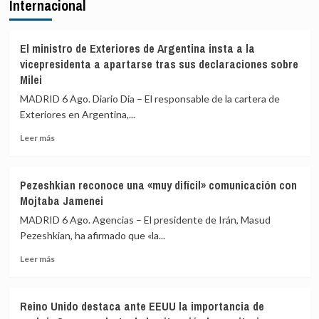
Internacional
VI
miserable
felicitó
en
al
toda
rey
nuestra
El ministro de Exteriores de Argentina insta a la
Mohammed
historia»
vicepresidenta a apartarse tras sus declaraciones sobre
VI
Milei
por
MADRID 6 Ago. Diario Dia – El responsable de la cartera de
el
Día
Exteriores en Argentina,...
del
Leer
Leer más
Trono
más
y
sobre
destacó
El
los
Pezeshkian reconoce una «muy difícil» comunicación con
ministro
«lazos
Mojtaba Jamenei
de
de
Exteriores
MADRID 6 Ago. Agencias – El presidente de Irán, Masud
hermandad»
de
entre
Pezeshkian, ha afirmado que «la...
Argentina
ambos
Leer
insta
Leer más
países
más
a
sobre
la
Pezeshkian
vicepresidenta
Reino Unido destaca ante EEUU la importancia de
reconoce
a