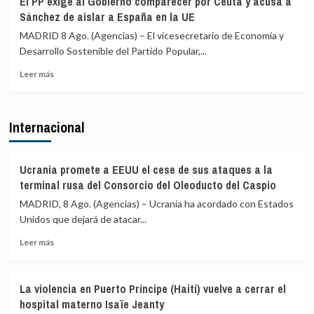
El PP exige al Gobierno comparecer por Ceuta y acusa a
conexiones
del
Sánchez de aislar a España en la UE
aéreas
PSOE
y
acusa
MADRID 8 Ago. (Agencias) – El vicesecretario de Economía y
marítimas
a
Desarrollo Sostenible del Partido Popular,...
con
Ayuso
Italia
Leer
de
Leer más
más
ir
sobre
«de
El
ático
Internacional
PP
en
exige
ático»
al
mientras
Gobierno
familias
Ucrania promete a EEUU el cese de sus ataques a la
comparecer
y
terminal rusa del Consorcio del Oleoducto del Caspio
por
jóvenes
MADRID, 8 Ago. (Agencias) – Ucrania ha acordado con Estados
Ceuta
no
Unidos que dejará de atacar...
y
pueden
acusa
acceder
Leer
Leer más
a
a
más
Sánchez
la
sobre
de
vivienda
Ucrania
aislar
La violencia en Puerto Príncipe (Haití) vuelve a cerrar el
promete
a
hospital materno Isaïe Jeanty
a
España