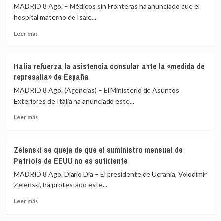
EEUU
MADRID 8 Ago. – Médicos sin Fronteras ha anunciado que el
en
el
hospital materno de Isaïe...
la
cese
UE
Leer
de
Leer más
más
sus
sobre
ataques
La
a
Italia refuerza la asistencia consular ante la «medida de
violencia
la
represalia» de España
en
terminal
Puerto
rusa
MADRID 8 Ago. (Agencias) – El Ministerio de Asuntos
Príncipe
del
Exteriores de Italia ha anunciado este...
(Haití)
Consorcio
Leer
vuelve
del
Leer más
más
a
Oleoducto
sobre
cerrar
del
Italia
el
Caspio
Zelenski se queja de que el suministro mensual de
refuerza
hospital
Patriots de EEUU no es suficiente
la
materno
asistencia
Isaïe
MADRID 8 Ago. Diario Dia – El presidente de Ucrania, Volodimir
consular
Jeanty
Zelenski, ha protestado este...
ante
Leer
la
Leer más
más
«medida
sobre
de