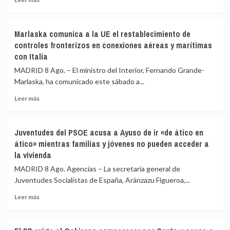
máxima
más
Sevilla,
precaución
sobre
Bilbao,
Interior
Alicante
Marlaska comunica a la UE el restablecimiento de
asegura
y
controles fronterizos en conexiones aéreas y marítimas
que
Valencia
con Italia
los
los
controles
controles
MADRID 8 Ago. – El ministro del Interior, Fernando Grande-
aéreos
a
Marlaska, ha comunicado este sábado a...
a
viajeros
viajeros
desde
Leer
Leer más
desde
Italia
más
Italia
sobre
se
Marlaska
Juventudes del PSOE acusa a Ayuso de ir «de ático en
realizan
comunica
ático» mientras familias y jóvenes no pueden acceder a
«a
a
la vivienda
puerta
la
de
UE
MADRID 8 Ago. Agencias – La secretaria general de
avión»
el
Juventudes Socialistas de España, Aránzazu Figueroa,...
restablecimiento
de
Leer
Leer más
controles
más
fronterizos
sobre
en
Juventudes