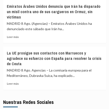
Zelenski
represalia»
Emiratos Árabes Unidos denuncia que Irán ha disparado
se
de
un misil contra uno de sus cargueros en Ormuz, sin
queja
España
víctimas
de
que
MADRID 8 Ago. (Agencias) – Emiratos Árabes Unidos ha
el
denunciado este sábado que Irán ha...
suministro
mensual
Leer
Leer más
de
más
Patriots
sobre
de
Emiratos
La UE prosigue sus contactos con Marruecos y
EEUU
Árabes
agradece su esfuerzo con España para resolver la crisis
no
Unidos
de Ceuta
es
denuncia
suficiente
que
MADRID 8 Ago. Agencias – La comisaria europea para el
Irán
Mediterráneo, Dubravka Suica, ha explicado...
ha
disparado
Leer
Leer más
un
más
misil
sobre
contra
La
Nuestras Redes Sociales
uno
UE
de
prosigue