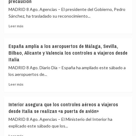
precaución
MADRID 8 Ago. Agencias – El presidente del Gobierno, Pedro
Sánchez, ha trasladado su reconocimiento...
Leer
Leer más
más
sobre
Sánchez
España amplía a los aeropuertos de Málaga, Sevilla,
agradece
Bilbao, Alicante y Valencia los controles a viajeros desde
a
Italia
la
UME
MADRID 8 Ago. Diario Dia – España ha ampliado este sábado a
su
los aeropuertos de...
labor
frente
Leer
Leer más
a
más
los
sobre
incendios
España
Interior asegura que los controles aéreos a viajeros
de
amplía
desde Italia se realizan «a puerta de avión»
Huelva
a
y
los
MADRID 8 Ago. Agencias – El Ministerio del Interior ha
Castellón
aeropuertos
explicado este sábado que los...
y
de
pide
Leer
Málaga,
Leer más