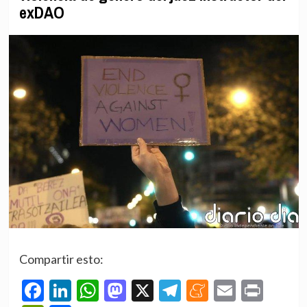
exDAO
Compartir esto:
Facebook
LinkedIn
WhatsApp
Mastodon
X
Telegram
Meneame
Email
Prin