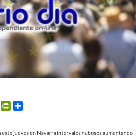
m
ame
ail
Print
PrintFriendly
Compartir