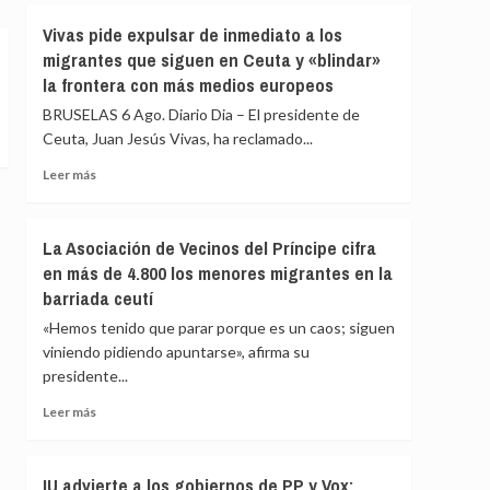
fallecidos
Vivas
Vivas pide expulsar de inmediato a los
en
confía
el
migrantes que siguen en Ceuta y «blindar»
en
mar
la frontera con más medios europeos
que
intentando
las
BRUSELAS 6 Ago. Diario Dia – El presidente de
cruzar
fuerzas
la
Ceuta, Juan Jesús Vivas, ha reclamado...
de
frontera
seguridad
Leer
Leer más
impidan
más
la
sobre
nueva
Vivas
La Asociación de Vecinos del Príncipe cifra
entrada
pide
en más de 4.800 los menores migrantes en la
masiva
expulsar
a
barriada ceutí
de
Ceuta
inmediato
«Hemos tenido que parar porque es un caos; siguen
que
a
viniendo pidiendo apuntarse», afirma su
circula
los
por
presidente...
migrantes
redes
que
Leer
Leer más
sociales
siguen
más
en
sobre
Ceuta
La
IU advierte a los gobiernos de PP y Vox:
y