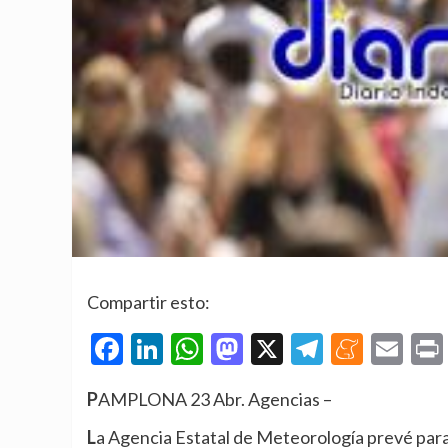
Compartir esto:
Facebook
LinkedIn
WhatsApp
Mastodon
X
Telegra
Mene
Em
PAMPLONA 23 Abr. Agencias –
La Agencia Estatal de Meteorología prevé para este jueves en Navarra intervalos nubosos aumentando