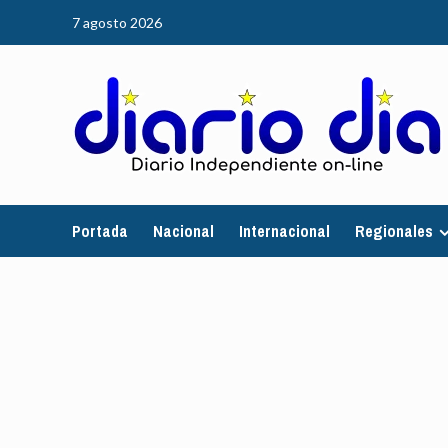
Saltar
7 agosto 2026
al
contenido
Portada
Nacional
Internacional
Regionales