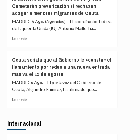
Asociación
«blindar»
Cometerán prevaricación si rechazan
de
la
acoger a menores migrantes de Ceuta
Vecinos
frontera
del
MADRID, 6 Ago. (Agencias) – El coordinador federal
con
Príncipe
más
de Izquierda Unida (IU), Antonio Maíllo, ha...
cifra
medios
en
Leer
Leer más
europeos
más
más
de
sobre
4.800
IU
Ceuta señala que al Gobierno le «consta» el
los
advierte
llamamiento por redes a una nueva entrada
menores
a
migrantes
masiva el 15 de agosto
los
en
gobiernos
MADRID 6 Ago. – El portavoz del Gobierno de
la
de
Ceuta, Alejandro Ramírez, ha afirmado que...
barriada
PP
ceutí
y
Leer
Leer más
Vox:
más
Cometerán
sobre
prevaricación
Ceuta
si
Internacional
señala
rechazan
que
acoger
al
a