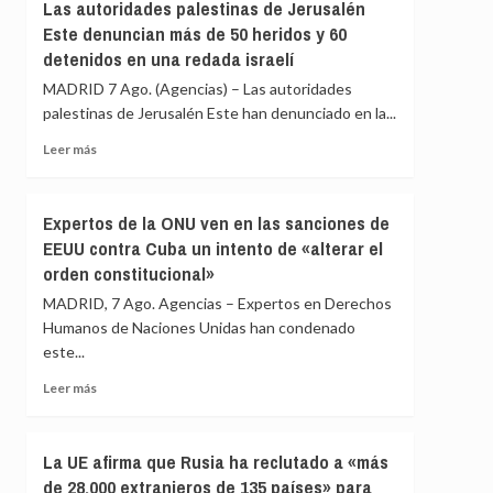
Gobierno
Las autoridades palestinas de Jerusalén
menores
le
Este denuncian más de 50 heridos y 60
migrantes
«consta»
detenidos en una redada israelí
de
el
Ceuta
llamamiento
MADRID 7 Ago. (Agencias) – Las autoridades
por
palestinas de Jerusalén Este han denunciado en la...
redes
Leer
a
Leer más
más
una
sobre
nueva
Las
entrada
Expertos de la ONU ven en las sanciones de
autoridades
masiva
EEUU contra Cuba un intento de «alterar el
palestinas
el
orden constitucional»
de
15
Jerusalén
de
MADRID, 7 Ago. Agencias – Expertos en Derechos
Este
agosto
Humanos de Naciones Unidas han condenado
denuncian
este...
más
de
Leer
Leer más
50
más
heridos
sobre
y
Expertos
La UE afirma que Rusia ha reclutado a «más
60
de
detenidos
de 28.000 extranjeros de 135 países» para
la