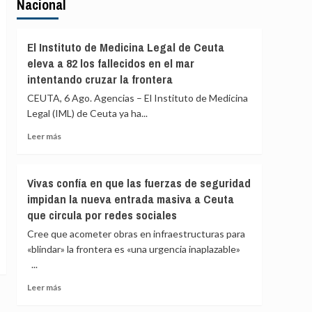
Nacional
El Instituto de Medicina Legal de Ceuta
eleva a 82 los fallecidos en el mar
intentando cruzar la frontera
CEUTA, 6 Ago. Agencias – El Instituto de Medicina
Legal (IML) de Ceuta ya ha...
Leer
Leer más
más
sobre
El
Vivas confía en que las fuerzas de seguridad
Instituto
impidan la nueva entrada masiva a Ceuta
de
que circula por redes sociales
Medicina
Legal
Cree que acometer obras en infraestructuras para
de
«blindar» la frontera es «una urgencia inaplazable»
Ceuta
...
eleva
a
Leer
Leer más
82
más
los
sobre