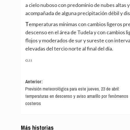
a cielo nuboso con predominio de nubes altas y 
acompañada de alguna precipitación débil y dis
Temperaturas mínimas con cambios ligeros predominando los descensos. Temperaturas máximas en
descenso en el área de Tudela y con cambios l
flojos y moderados de sur y sureste con interva
elevadas del tercio norte al final del día.
CL11
Navegación
Anterior:
Previsión meteorológica para este jueves, 23 de abril:
de
temperaturas en descenso y aviso amarillo por fenómenos
entradas
costeros
Más historias