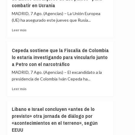
en
combatir en Ucrania
ONU
una
ven
MADRID, 7 Ago. (Agencias) – La Unión Europea
redada
en
israelí
(UE) ha asegurado este jueves que Rusia...
las
sanciones
Leer
Leer más
de
más
EEUU
sobre
contra
La
Cepeda sostiene que la Fiscalía de Colombia
Cuba
UE
lo estaría investigando para vincularlo junto
un
afirma
intento
a Petro con el narcotráfico
que
de
Rusia
MADRID, 7 Ago. (Agencias) – El excandidato a la
«alterar
ha
presidencia de Colombia Iván Cepeda ha...
el
reclutado
orden
a
Leer
Leer más
constitucional»
«más
más
de
sobre
28.000
Cepeda
Líbano e Israel concluyen «antes de lo
extranjeros
sostiene
previsto» otra jornada de diálogo por
de
que
135
«acontecimientos en el terreno», según
la
países»
Fiscalía
EEUU
para
de