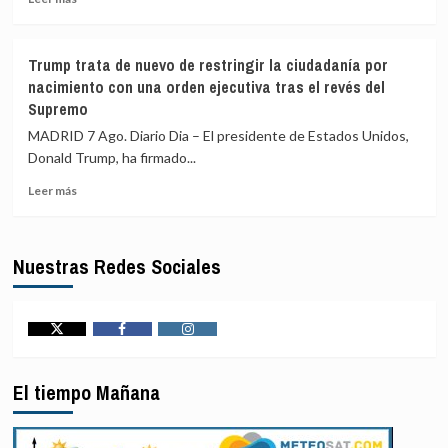
más
contra
sobre
la
El
Ley
Trump trata de nuevo de restringir la ciudadanía por
Consejo
de
nacimiento con una orden ejecutiva tras el revés del
de
Propiedad
Supremo
Seguridad
Privada
de
bajo
MADRID 7 Ago. Diario Dia – El presidente de Estados Unidos,
la
el
Donald Trump, ha firmado...
ONU
lema
condena
‘La
Leer
Leer más
el
patria
más
atentado
no
sobre
suicida
se
Trump
Nuestras Redes Sociales
talibán
vende’
trata
en
de
el
nuevo
noroeste
de
de
restringir
Twitter
Facebook
Instagram
Pakistán
la
ciudadanía
El tiempo Mañana
por
nacimiento
con