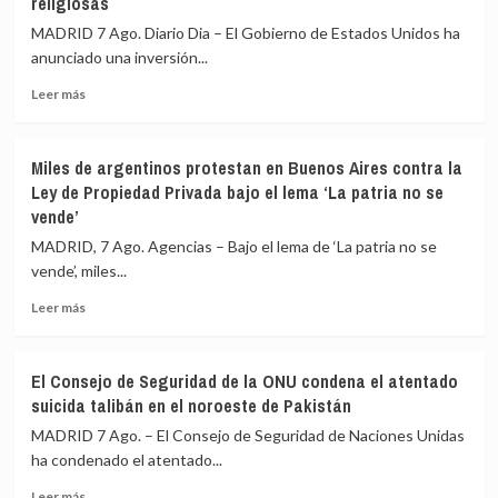
religiosas
muertos
y
MADRID 7 Ago. Diario Dia – El Gobierno de Estados Unidos ha
una
anunciado una inversión...
quincena
de
Leer
Leer más
heridos
más
en
sobre
un
EEUU
Miles de argentinos protestan en Buenos Aires contra la
tiroteo
anuncia
Ley de Propiedad Privada bajo el lema ‘La patria no se
en
una
vende’
un
inversión
colegio
de
MADRID, 7 Ago. Agencias – Bajo el lema de ‘La patria no se
en
más
vende’, miles...
el
de
centro
1.730
Leer
Leer más
de
millones
más
Tailandia
de
sobre
euros
Miles
El Consejo de Seguridad de la ONU condena el atentado
en
de
suicida talibán en el noroeste de Pakistán
proyectos
argentinos
con
protestan
MADRID 7 Ago. – El Consejo de Seguridad de Naciones Unidas
entidades
en
ha condenado el atentado...
humanitarias
Buenos
religiosas
Leer
Aires
Leer más