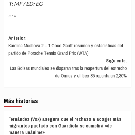
T: MF / ED: EG
CL14
Navegación
Anterior:
Karolina Muchova 2 – 1 Coco Gauff: resumen y estadísticas del
de
partido de Porsche Tennis Grand Prix (WTA)
entradas
Siguiente:
Las Bolsas mundiales se disparan tras la reapertura del estrecho
de Ormuz y el Ibex 35 repunta un 2,30%
Más historias
Fernández (Vox) asegura que el rechazo a acoger más
migrantes pactado con Guardiola se cumplirá «de
manera unánime»