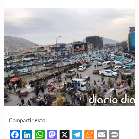
Compartir esto:
Facebook
LinkedIn
WhatsApp
Mastodon
X
Telegram
Meneame
Email
Prin