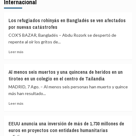
Internacional
fallecidos
confía
en
en
el
que
mar
las
Los refugiados rohinyás en Bangladés se ven afectados
intentando
fuerzas
por nuevas catástrofes
cruzar
de
COX’S BAZAR, Bangladés – Abdu Rozork se despertó de
la
seguridad
frontera
repente al oír los gritos de...
impidan
la
Leer
Leer más
nueva
más
entrada
sobre
masiva
Los
a
Al menos seis muertos y una quincena de heridos en un
refugiados
Ceuta
tiroteo en un colegio en el centro de Tailandia
rohinyás
que
en
MADRID, 7 Ago. – Al menos seis personas han muerto y quince
circula
Bangladés
más han resultado...
por
se
redes
Leer
ven
Leer más
sociales
más
afectados
sobre
por
Al
nuevas
EEUU anuncia una inversión de más de 1.730 millones de
menos
catástrofes
euros en proyectos con entidades humanitarias
seis