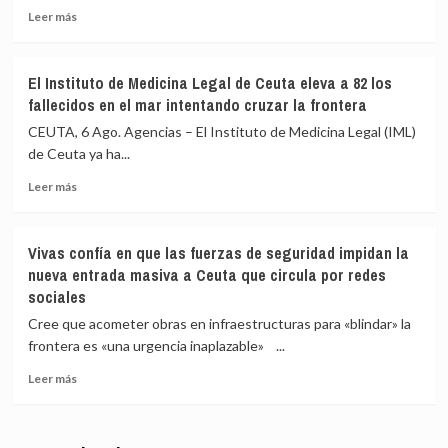
Leer
de
menores
Leer más
más
tráfico
sean
sobre
de
devueltos
Robles,
personas
a
El Instituto de Medicina Legal de Ceuta eleva a 82 los
Marlaska,
y
Marruecos
fallecidos en el mar intentando cruzar la frontera
Bolaños
droga
y
en
CEUTA, 6 Ago. Agencias – El Instituto de Medicina Legal (IML)
Albares
España
de Ceuta ya ha...
piden
con
Leer
comparecer
78
Leer más
más
a
detenidos
sobre
finales
El
de
Vivas confía en que las fuerzas de seguridad impidan la
Instituto
agosto
nueva entrada masiva a Ceuta que circula por redes
de
en
sociales
Medicina
el
Legal
Congreso
Cree que acometer obras en infraestructuras para «blindar» la
de
por
frontera es «una urgencia inaplazable» ...
Ceuta
la
eleva
crisis
Leer
Leer más
a
de
más
82
Ceuta
sobre
los
Vivas