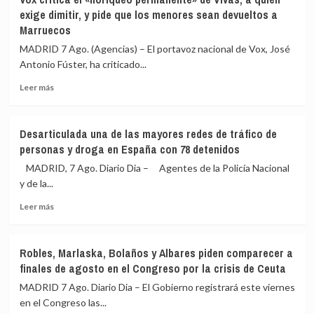
PP
exige dimitir, y pide que los menores sean devueltos a
llama
Marruecos
la
próxima
MADRID 7 Ago. (Agencias) – El portavoz nacional de Vox, José
semana
Antonio Fúster, ha criticado...
al
Senado
Leer
Leer más
a
más
Marlaska
sobre
y
Vox
Desarticulada una de las mayores redes de tráfico de
Robles
critica
personas y droga en España con 78 detenidos
por
el
la
«lloriqueo
MADRID, 7 Ago. Diario Dia – Agentes de la Policía Nacional
crisis
permanente»
y de la...
migratoria
de
de
Leer
Vivas,
Leer más
Ceuta
más
a
sobre
quien
Desarticulada
exige
Robles, Marlaska, Bolaños y Albares piden comparecer a
una
dimitir,
finales de agosto en el Congreso por la crisis de Ceuta
de
y
las
pide
MADRID 7 Ago. Diario Dia – El Gobierno registrará este viernes
mayores
que
en el Congreso las...
redes
los