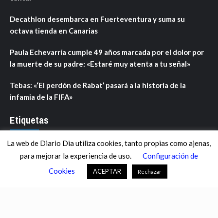
Decathlon desembarca en Fuerteventura y suma su
octava tienda en Canarias
Paula Echevarría cumple 49 años marcada por el dolor por
la muerte de su padre: «Estaré muy atenta a tu señal»
Tebas: «‘El perdón de Rabat’ pasará a la historia de la
infamia de la FIFA»
Etiquetas
La web de Diario Dia utiliza cookies, tanto propias como ajenas,
ANDALUCÍA
ARAGÓN
ASTURIAS
C. VALENCIANA
para mejorar la experiencia de uso.
Configuración de
CASTILLA-LA MANCHA
CASTILLA Y LEÓN
CATALUNYA
Cookies
ACEPTAR
Rechazar
CHANCE
CIENCIA
CULTURA
DEFENSA
DEPORTES
DESCONECTA
DESTACADOS
ECONOMÍA FINANZAS