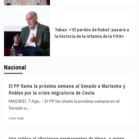
Tebas: «‘El perdón de Rabat’ pasará a
la historia de la infamia de la FIFA»
Nacional
El PP llama la próxima semana al Senado a Marlaska y
Robles por la crisis migratoria de Ceuta
MADRID, 7 Ago. – El PP ha citado la próxima semana en el
Senado a...
Leer
Leer más
más
sobre
El
Vox critica el «lloriqueo permanente» de Vivas, a quien