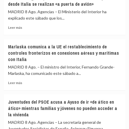
desde Italia se realizan «a puerta de avión»
Huelva
a
y
los
MADRID 8 Ago. Agencias – El Ministerio del Interior ha
Castellón
aeropuertos
explicado este sábado que los...
y
de
pide
Leer
Málaga,
Leer más
máxima
más
Sevilla,
precaución
sobre
Bilbao,
Interior
Alicante
Marlaska comunica a la UE el restablecimiento de
asegura
y
controles fronterizos en conexiones aéreas y marítimas
que
Valencia
con Italia
los
los
controles
controles
MADRID 8 Ago. – El ministro del Interior, Fernando Grande-
aéreos
a
Marlaska, ha comunicado este sábado a...
a
viajeros
viajeros
desde
Leer
Leer más
desde
Italia
más
Italia
sobre
se
Marlaska
Juventudes del PSOE acusa a Ayuso de ir «de ático en
realizan
comunica
ático» mientras familias y jóvenes no pueden acceder a
«a
a
la vivienda
puerta
la
de
UE
MADRID 8 Ago. Agencias – La secretaria general de
avión»
el
Juventudes Socialistas de España, Aránzazu Figueroa,...