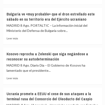
más
Sánchez
la
sobre
de
vivienda
Irán
aislar
Bulgaria ve «muy probable» que el dron estrellado este
celebra
a
sábado en su territorio era del Ejército ucraniano
que
España
el
MADRID 8 Ago. PORTALTIC – La información inicial del
en
Acuerdo
Ministerio del Defensa de Bulgaria sobre...
la
de
UE
Leer
La
Leer más
más
Meca
sobre
es
Bulgaria
un
Kosovo reprocha a Zelenski que siga negándose a
ve
buen
reconocer su autodeterminación
«muy
indicio
probable»
para
MADRID 8 Ago. Diario Dia – El Gobierno de Kosovo ha
que
la
lamentado que el presidente...
el
región
Leer
dron
pero
Leer más
más
estrellado
le
sobre
este
falta
Kosovo
sábado
una
Ucrania promete a EEUU el cese de sus ataques a la
reprocha
en
«hoja
terminal rusa del Consorcio del Oleoducto del Caspio
a
su
de
Zelenski
territorio
ruta»