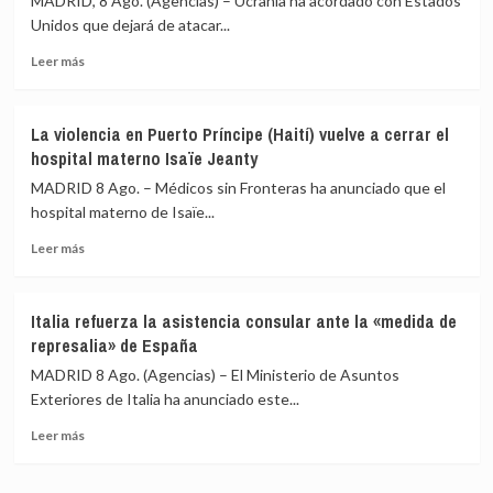
MADRID, 8 Ago. (Agencias) – Ucrania ha acordado con Estados
que
era
Unidos que dejará de atacar...
siga
del
Leer
negándose
Ejército
Leer más
más
a
ucraniano
sobre
reconocer
Ucrania
su
La violencia en Puerto Príncipe (Haití) vuelve a cerrar el
promete
autodeterminación
hospital materno Isaïe Jeanty
a
EEUU
MADRID 8 Ago. – Médicos sin Fronteras ha anunciado que el
el
hospital materno de Isaïe...
cese
Leer
de
Leer más
más
sus
sobre
ataques
La
a
Italia refuerza la asistencia consular ante la «medida de
violencia
la
represalia» de España
en
terminal
Puerto
rusa
MADRID 8 Ago. (Agencias) – El Ministerio de Asuntos
Príncipe
del
Exteriores de Italia ha anunciado este...
(Haití)
Consorcio
Leer
vuelve
del
Leer más
más
a
Oleoducto
sobre
cerrar
del