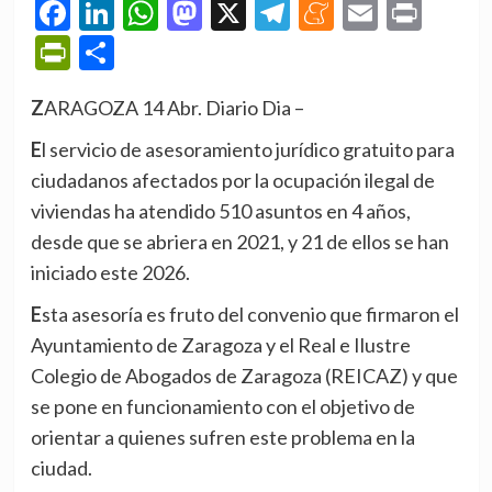
Facebook
LinkedIn
WhatsApp
Mastodon
X
Telegram
Meneame
Email
Prin
PrintFriendly
Compartir
ZARAGOZA 14 Abr. Diario Dia –
El servicio de asesoramiento jurídico gratuito para
ciudadanos afectados por la ocupación ilegal de
viviendas ha atendido 510 asuntos en 4 años,
desde que se abriera en 2021, y 21 de ellos se han
iniciado este 2026.
Esta asesoría es fruto del convenio que firmaron el
Ayuntamiento de Zaragoza y el Real e Ilustre
Colegio de Abogados de Zaragoza (REICAZ) y que
se pone en funcionamiento con el objetivo de
orientar a quienes sufren este problema en la
ciudad.