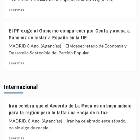
restablecimiento
de
Leer
Leer más
controles
más
fronterizos
sobre
en
Juventudes
El PP exige al Gobierno comparecer por Ceuta y acusa a
conexiones
del
Sánchez de aislar a España en la UE
aéreas
PSOE
y
acusa
MADRID 8 Ago. (Agencias) – El vicesecretario de Economía y
marítimas
a
Desarrollo Sostenible del Partido Popular,...
con
Ayuso
Italia
Leer
de
Leer más
más
ir
sobre
«de
El
ático
Internacional
PP
en
exige
ático»
al
mientras
Gobierno
familias
Irán celebra que el Acuerdo de La Meca es un buen indicio
comparecer
y
para la región pero le falta una «hoja de ruta»
por
jóvenes
MADRID, 8 Ago. (Agencias) – Irán ha celebrado este sábado,
Ceuta
no
no sin algo de recelo,...
y
pueden
acusa
acceder
Leer
Leer más
a
a