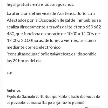
legal gratuita entre los zaragozanos.
La atención del Servicio de Asistencia Jurídica a
Afectados por la Ocupación Ilegal de Inmuebles se
realiza directamente a través del teléfono 650 662
430, que funciona en horario de 10.00 a 14.00 y de
17.00 a 20.00 horas, de lunes a viernes, así como
mediante correo electrónico
‘consultasocupacionilegal@reicaz.es’ disponible
las 24 horas del día.
CL11
Navegación
Anterior:
Exjefe de Gabinete de Illa dice que Koldo le habló dos veces de
de
un proveedor de mascarillas pero «jamás» le presionó
entradas