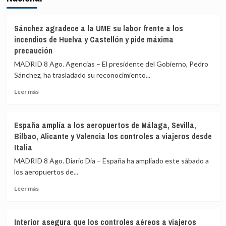
Sánchez agradece a la UME su labor frente a los
incendios de Huelva y Castellón y pide máxima
precaución
MADRID 8 Ago. Agencias – El presidente del Gobierno, Pedro
Sánchez, ha trasladado su reconocimiento...
Leer
Leer más
más
sobre
Sánchez
España amplía a los aeropuertos de Málaga, Sevilla,
agradece
Bilbao, Alicante y Valencia los controles a viajeros desde
a
Italia
la
UME
MADRID 8 Ago. Diario Dia – España ha ampliado este sábado a
su
los aeropuertos de...
labor
frente
Leer
Leer más
a
más
los
sobre
incendios
España
Interior asegura que los controles aéreos a viajeros
de
amplía