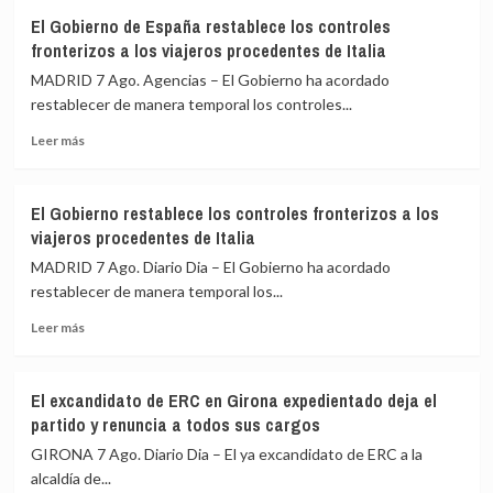
Felipe
la
El Gobierno de España restablece los controles
VI
Cumbre
fronterizos a los viajeros procedentes de Italia
y
de
De
Madrid
MADRID 7 Ago. Agencias – El Gobierno ha acordado
la
restablecer de manera temporal los controles...
Espriella
Leer
escenifican
Leer más
más
la
sobre
relación
El
de
El Gobierno restablece los controles fronterizos a los
Gobierno
«fraternidad»
viajeros procedentes de Italia
de
de
España
España
MADRID 7 Ago. Diario Dia – El Gobierno ha acordado
restablece
y
restablecer de manera temporal los...
los
Colombia
Leer
controles
Leer más
más
fronterizos
sobre
a
El
los
El excandidato de ERC en Girona expedientado deja el
Gobierno
viajeros
partido y renuncia a todos sus cargos
restablece
procedentes
los
de
GIRONA 7 Ago. Diario Dia – El ya excandidato de ERC a la
controles
Italia
alcaldía de...
fronterizos