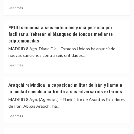
interés»
Leer
Leer más
de
más
los
sobre
menores
EEUU
y
EEUU sanciona a seis entidades y una persona por
intercepta
«no
facilitar a Teherán el blanqueo de fondos mediante
más
para
criptomonedas
de
salir
50
al
MADRID 8 Ago. Diario Dia – Estados Unidos ha anunciado
buques
auxilio
nuevas sanciones contra seis entidades...
mercantes
del
desde
Leer
Gobierno»
Leer más
la
más
reanudación
sobre
del
EEUU
Araqchi reivindica la capacidad militar de Irán y llama a
bloqueo
sanciona
la unidad musulmana frente a sus adversarios externos
naval
a
sobre
seis
MADRID 8 Ago. (Agencias) – El ministro de Asuntos Exteriores
los
entidades
de Irán, Abbas Araqchi, ha...
puertos
y
y
Leer
una
Leer más
costas
más
persona
de
sobre
por
Irán
Araqchi
facilitar