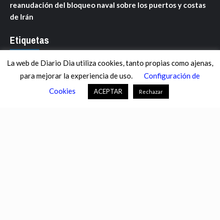
reanudación del bloqueo naval sobre los puertos y costas
de Irán
Etiquetas
La web de Diario Dia utiliza cookies, tanto propias como ajenas,
ANDALUCÍA
ARAGÓN
ASTURIAS
C. VALENCIANA
para mejorar la experiencia de uso.
Configuración de
CASTILLA-LA MANCHA
CASTILLA Y LEÓN
CATALUNYA
Cookies
ACEPTAR
Rechazar
CHANCE
CIENCIA
CULTURA
DEFENSA
DEPORTES
DESCONECTA
DESTACADOS
ECONOMÍA FINANZAS
EDUCACIÓN
ESPAÑA
ESTADOS UNIDOS
EUROPA
EXTREMADURA
FÚTBOL
GALICIA
GENTE
GOBIERNO
IGUALDAD
INFOSALUS.COM
INTERNACIONAL
INVESTIGACIÓN
ISLAS BALEARES