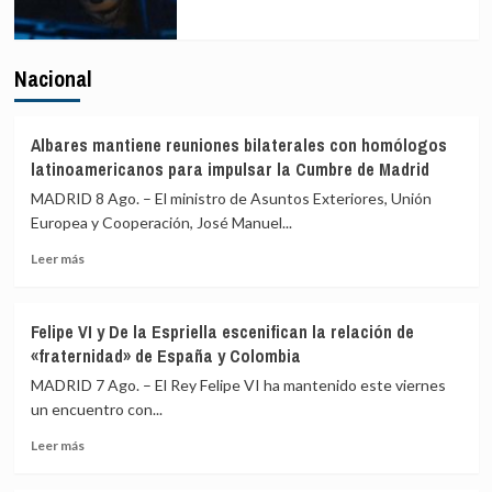
Nacional
Albares mantiene reuniones bilaterales con homólogos
latinoamericanos para impulsar la Cumbre de Madrid
MADRID 8 Ago. – El ministro de Asuntos Exteriores, Unión
Europea y Cooperación, José Manuel...
Leer
Leer más
más
sobre
Albares
Felipe VI y De la Espriella escenifican la relación de
mantiene
«fraternidad» de España y Colombia
reuniones
bilaterales
MADRID 7 Ago. – El Rey Felipe VI ha mantenido este viernes
con
un encuentro con...
homólogos
Leer
latinoamericanos
Leer más
más
para
sobre
impulsar