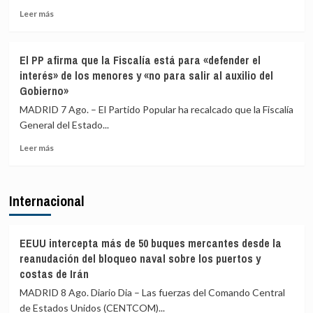
Leer
a
Leer más
más
los
sobre
viajeros
El
procedentes
El PP afirma que la Fiscalía está para «defender el
excandidato
de
interés» de los menores y «no para salir al auxilio del
de
Italia
Gobierno»
ERC
en
MADRID 7 Ago. – El Partido Popular ha recalcado que la Fiscalía
Girona
General del Estado...
expedientado
deja
Leer
Leer más
el
más
partido
sobre
y
El
Internacional
renuncia
PP
a
afirma
todos
que
sus
la
EEUU intercepta más de 50 buques mercantes desde la
cargos
Fiscalía
reanudación del bloqueo naval sobre los puertos y
está
costas de Irán
para
MADRID 8 Ago. Diario Dia – Las fuerzas del Comando Central
«defender
el
de Estados Unidos (CENTCOM)...