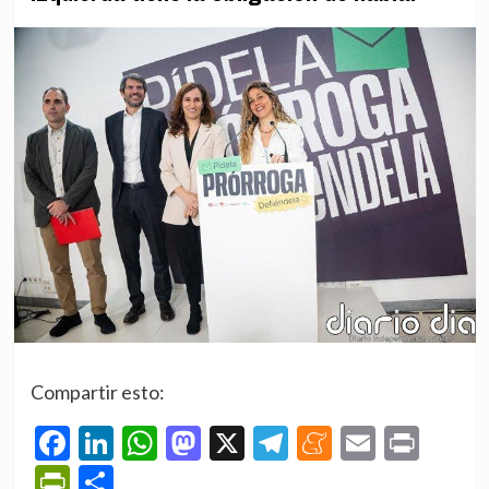
Compartir esto:
Facebook
LinkedIn
WhatsApp
Mastodon
X
Telegram
Meneame
Email
Prin
PrintFriendly
Compartir