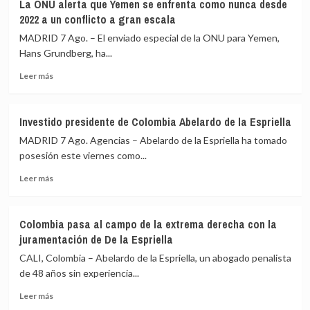
La ONU alerta que Yemen se enfrenta como nunca desde
reivindica
a
2022 a un conflicto a gran escala
la
Teherán
capacidad
el
MADRID 7 Ago. – El enviado especial de la ONU para Yemen,
militar
blanqueo
Hans Grundberg, ha...
de
de
Leer
Irán
fondos
Leer más
más
y
mediante
sobre
llama
criptomonedas
La
a
Investido presidente de Colombia Abelardo de la Espriella
ONU
la
MADRID 7 Ago. Agencias – Abelardo de la Espriella ha tomado
alerta
unidad
que
musulmana
posesión este viernes como...
Yemen
frente
Leer
Leer más
se
a
más
enfrenta
sus
sobre
como
adversarios
Investido
nunca
externos
Colombia pasa al campo de la extrema derecha con la
presidente
desde
juramentación de De la Espriella
de
2022
Colombia
CALI, Colombia – Abelardo de la Espriella, un abogado penalista
a
Abelardo
un
de 48 años sin experiencia...
de
conflicto
Leer
la
Leer más
a
más
Espriella