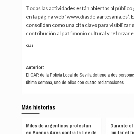
Todas las actividades están abiertas al público general y la programación completa puede consultarse
en la página web ‘
www.diasdelaartesania.es
‘.
consolidan como una cita clave para visibilizar
contribución al patrimonio cultural y reforzar e
CL11
Navegación
Anterior:
El GAR de la Policía Local de Sevilla detiene a dos persona
de
última semana, uno de ellos con cuatro reclamaciones
entradas
Más historias
Miles de argentinos protestan
Durante el
en Buenos Aires contra la Ley de
limitar el 