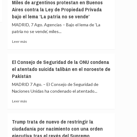
Gobierno
Miles de argentinos protestan en Buenos
menores
le
Aires contra la Ley de Propiedad Privada
migrantes
«consta»
bajo el lema ‘La patria no se vende’
de
el
Ceuta
llamamiento
MADRID, 7 Ago. Agencias – Bajo el lema de ‘La
por
patria no se vende’, miles...
redes
Leer
a
Leer más
más
una
sobre
nueva
Miles
entrada
El Consejo de Seguridad de la ONU condena
de
masiva
el atentado suicida talibán en el noroeste de
argentinos
el
Pakistán
protestan
15
en
de
MADRID 7 Ago. – El Consejo de Seguridad de
Buenos
agosto
Naciones Unidas ha condenado el atentado...
Aires
contra
Leer
Leer más
la
más
Ley
sobre
de
El
Trump trata de nuevo de restringir la
Propiedad
Consejo
ciudadanía por nacimiento con una orden
Privada
de
bajo
ejecutiva tras el revés del Supremo
Seguridad