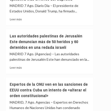
el
de
MADRID 7 Ago. Diario Dia – El presidente de
lema
la
Estados Unidos, Donald Trump, ha firmado...
‘La
ONU
patria
condena
Leer
Leer más
no
el
más
se
atentado
sobre
vende’
suicida
Trump
Las autoridades palestinas de Jerusalén
talibán
trata
Este denuncian más de 50 heridos y 60
en
de
el
detenidos en una redada israelí
nuevo
noroeste
de
MADRID 7 Ago. (Agencias) – Las autoridades
de
restringir
palestinas de Jerusalén Este han denunciado en la...
Pakistán
la
ciudadanía
Leer
Leer más
por
más
nacimiento
sobre
con
Las
Expertos de la ONU ven en las sanciones de
una
autoridades
EEUU contra Cuba un intento de «alterar el
orden
palestinas
ejecutiva
orden constitucional»
de
tras
Jerusalén
MADRID, 7 Ago. Agencias – Expertos en Derechos
el
Este
Humanos de Naciones Unidas han condenado
revés
denuncian