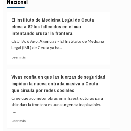
Nacional
El Instituto de Medicina Legal de Ceuta
eleva a 82 los fallecidos en el mar
intentando cruzar la frontera
CEUTA, 6 Ago. Agencias – El Instituto de Medicina
Legal (IML) de Ceuta ya ha...
Leer
Leer más
más
sobre
El
Vivas confía en que las fuerzas de seguridad
Instituto
impidan la nueva entrada masiva a Ceuta
de
que circula por redes sociales
Medicina
Legal
Cree que acometer obras en infraestructuras para
de
«blindar» la frontera es «una urgencia inaplazable»
Ceuta
...
eleva
a
Leer
Leer más
82
más
los
sobre