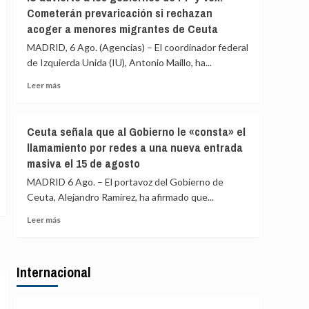
Asociación
«blindar»
Cometerán prevaricación si rechazan
de
la
acoger a menores migrantes de Ceuta
Vecinos
frontera
del
MADRID, 6 Ago. (Agencias) – El coordinador federal
con
Príncipe
más
de Izquierda Unida (IU), Antonio Maíllo, ha...
cifra
medios
en
Leer
Leer más
europeos
más
más
de
sobre
4.800
IU
Ceuta señala que al Gobierno le «consta» el
los
advierte
llamamiento por redes a una nueva entrada
menores
a
migrantes
masiva el 15 de agosto
los
en
gobiernos
MADRID 6 Ago. – El portavoz del Gobierno de
la
de
Ceuta, Alejandro Ramírez, ha afirmado que...
barriada
PP
ceutí
y
Leer
Leer más
Vox:
más
Cometerán
sobre
prevaricación
Ceuta
si
Internacional
señala
rechazan
que
acoger
al
a