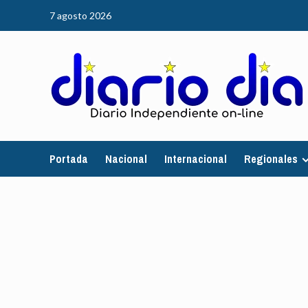
Saltar
7 agosto 2026
al
contenido
Portada
Nacional
Internacional
Regionales