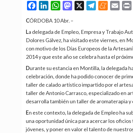
Facebook
LinkedIn
WhatsApp
Mastodon
X
Telegra
Mene
Em
CÓRDOBA 10 Abr. –
La delegada de Empleo, Empresa y Trabajo Autónomo de la Junta de Andalucía en Córdoba, María
Dolores Gálvez, ha visitado este viernes, en Mon
con motivo de los Días Europeos de la Artesanía,
2014 y que este año se celebra hasta el próxim
Durante su estancia en Montilla, la delegada ha asistido a uno de los talleres incluidos en esta
celebración, donde ha podido conocer de primer
taller de calado artístico impartido por el art
taller de Antonio Carrasco, especializado en ar
desarrolla también un taller de aromaterapia y
En este contexto, la delegada de Empleo ha subrayado que «los Días Europeos de la Artesanía suponen
una oportunidad única para acercar los oficios 
jóvenes, y poner en valor el talento de nuestro