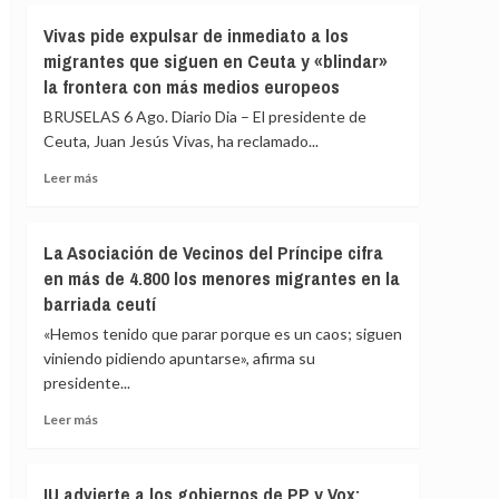
fallecidos
Vivas
Vivas pide expulsar de inmediato a los
en
confía
el
migrantes que siguen en Ceuta y «blindar»
en
mar
la frontera con más medios europeos
que
intentando
las
BRUSELAS 6 Ago. Diario Dia – El presidente de
cruzar
fuerzas
la
Ceuta, Juan Jesús Vivas, ha reclamado...
de
frontera
seguridad
Leer
Leer más
impidan
más
la
sobre
nueva
Vivas
La Asociación de Vecinos del Príncipe cifra
entrada
pide
en más de 4.800 los menores migrantes en la
masiva
expulsar
a
barriada ceutí
de
Ceuta
inmediato
«Hemos tenido que parar porque es un caos; siguen
que
a
viniendo pidiendo apuntarse», afirma su
circula
los
por
presidente...
migrantes
redes
que
Leer
Leer más
sociales
siguen
más
en
sobre
Ceuta
La
IU advierte a los gobiernos de PP y Vox:
y