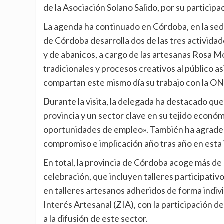
de la Asociación Solano Salido, por su participa
La agenda ha continuado en Córdoba, en la sede de Futuro Singular, donde la Asociación de Artesanos
de Córdoba desarrolla dos de las tres actividade
y de abanicos, a cargo de las artesanas Rosa 
tradicionales y procesos creativos al público 
compartan este mismo día su trabajo con la O
Durante la visita, la delegada ha destacado que «la artesanía es una seña de identidad de nuestra
provincia y un sector clave en su tejido económ
oportunidades de empleo». También ha agradec
compromiso e implicación año tras año en esta i
En total, la provincia de Córdoba acoge más de una veintena de actividades en el marco de esta
celebración, que incluyen talleres participativ
en talleres artesanos adheridos de forma indivi
Interés Artesanal (ZIA), con la participación 
a la difusión de este sector.