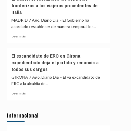
Gobierno
y
fronterizos a los viajeros procedentes de
de
Colombia
Italia
España
restablece
MADRID 7 Ago. Diario Dia – El Gobierno ha
los
acordado restablecer de manera temporal los...
controles
fronterizos
Leer
Leer más
a
más
los
sobre
viajeros
El
El excandidato de ERC en Girona
procedentes
Gobierno
expedientado deja el partido y renuncia a
de
restablece
Italia
todos sus cargos
los
controles
GIRONA 7 Ago. Diario Dia – El ya excandidato de
fronterizos
ERC a la alcaldía de...
a
los
Leer
Leer más
viajeros
más
procedentes
sobre
de
El
Italia
Internacional
excandidato
de
ERC