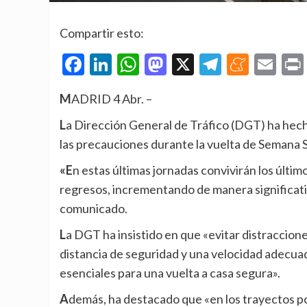
Compartir esto:
Facebook
LinkedIn
WhatsApp
Mastodon
X
Telegra
Mene
Em
MADRID 4 Abr. –
La Dirección General de Tráfico (DGT) ha hecho un llamamiento a los conductores para que extremen
las precauciones durante la vuelta de Semana 
«En estas últimas jornadas convivirán los últimos desplazamientos cortos en destino con el inicio de los
regresos, incrementando de manera significativ
comunicado.
La DGT ha insistido en que «evitar distracciones, especialmente el uso del teléfono móvil, mantener la
distancia de seguridad y una velocidad adecuada
esenciales para una vuelta a casa segura».
Además, ha destacado que «en los trayectos por vías secundarias es fundamental circular con la máxima