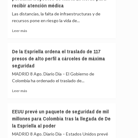
sienten
recibir atención médica
que
«pavor»
UNICEF
Las distancias, la falta de infraestructuras y de
de
«está
recursos pone en riesgo la vida de...
que
tomando
gane
medidas
Leer
Leer más
adecuadas»
más
contra
sobre
un
El
De la Espriella ordena el traslado de 117
trabajador
peligro
presos de alto perfil a cárceles de máxima
acusado
de
de
seguridad
enfermar
espiar
en
MADRID 8 Ago. Diario Dia – El Gobierno de
para
la
Colombia ha ordenado el traslado de...
Israel
Amazonía
peruana:
Leer
Leer más
trayectos
más
de
sobre
hasta
De
EEUU prevé un paquete de seguridad de mil
15
la
millones para Colombia tras la llegada de De
horas
Espriella
para
la Espriella al poder
ordena
recibir
el
MADRID 8 Ago. Diario Dia – Estados Unidos prevé
atención
traslado