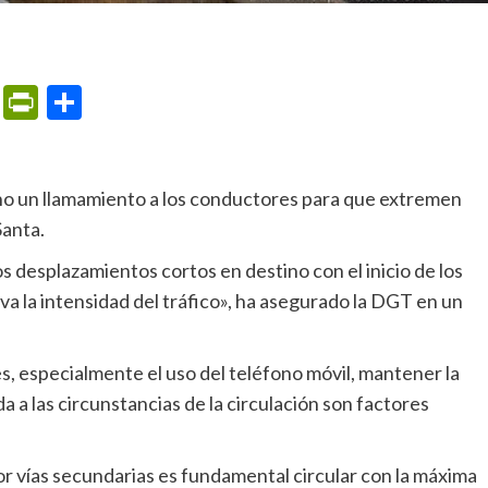
m
ame
ail
Print
PrintFriendly
Compartir
Santa.
a la intensidad del tráfico», ha asegurado la DGT en un
 a las circunstancias de la circulación son factores