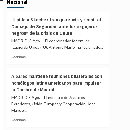
Nacional
IU pide a Sánchez transparencia y reunir al
Consejo de Seguridad ante los «agujeros
negros» de la crisis de Ceuta
MADRID, 8 Ago. – El coordinador federal de
Izquierda Unida (IU), Antonio Maíllo, ha reclamado...
Leer
Leer más
más
sobre
IU
Albares mantiene reuniones bilaterales con
pide
homólogos latinoamericanos para impulsar
a
la Cumbre de Madrid
Sánchez
transparencia
MADRID 8 Ago. – El ministro de Asuntos
y
Exteriores, Unión Europea y Cooperación, José
reunir
Manuel...
al
Consejo
Leer
Leer más
de
más
Seguridad
sobre