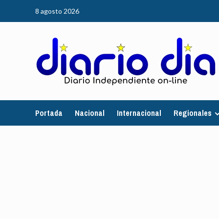
Saltar
8 agosto 2026
al
contenido
Portada
Nacional
Internacional
Regionales