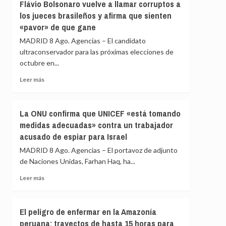
en
Flávio Bolsonaro vuelve a llamar corruptos a
Girona
los jueces brasileños y afirma que sienten
expedientado
«pavor» de que gane
deja
el
MADRID 8 Ago. Agencias – El candidato
partido
ultraconservador para las próximas elecciones de
y
octubre en...
renuncia
a
Leer
Leer más
todos
más
sus
sobre
cargos
Flávio
La ONU confirma que UNICEF «está tomando
Bolsonaro
medidas adecuadas» contra un trabajador
vuelve
acusado de espiar para Israel
a
llamar
MADRID 8 Ago. Agencias – El portavoz de adjunto
corruptos
de Naciones Unidas, Farhan Haq, ha...
a
los
Leer
Leer más
jueces
más
brasileños
sobre
y
La
El peligro de enfermar en la Amazonía
afirma
ONU
peruana: trayectos de hasta 15 horas para
que
confirma