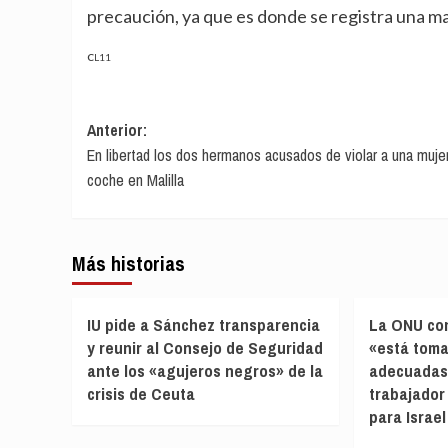
precaución, ya que es donde se registra una ma
CL11
Navegación
Anterior:
En libertad los dos hermanos acusados de violar a una muje
de
coche en Malilla
entradas
Más historias
IU pide a Sánchez transparencia
La ONU co
y reunir al Consejo de Seguridad
«está tom
ante los «agujeros negros» de la
adecuadas
crisis de Ceuta
trabajador
para Israel