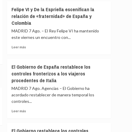
ante
Albares
Felipe VI y De la Espriella escenifican la
los
mantiene
«agujeros
relación de «fraternidad» de España y
reuniones
negros»
Colombia
bilaterales
de
con
MADRID 7 Ago. – El Rey Felipe VI ha mantenido
la
homólogos
crisis
este viernes un encuentro con...
latinoamericanos
de
para
Leer
Leer más
Ceuta
impulsar
más
la
sobre
Cumbre
Felipe
El Gobierno de España restablece los
de
VI
controles fronterizos a los viajeros
Madrid
y
procedentes de Italia
De
la
MADRID 7 Ago. Agencias – El Gobierno ha
Espriella
acordado restablecer de manera temporal los
escenifican
controles...
la
relación
Leer
Leer más
de
más
«fraternidad»
sobre
de
El
El Gobierno restablece los controles
España